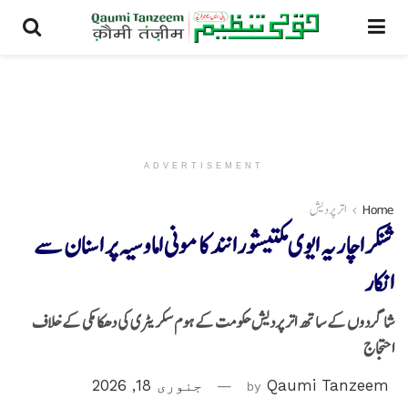
ADVERTISEMENT
Home
اتر پردیش
شنکراچاریہ ایوی مکتیشورانند کا مونی اماوسیہ پر اسنان سے
انکار
شاگردوں کے ساتھ اتر پردیش حکومت کے ہوم سکریٹری کی دھکا مکی کے خلاف
احتجاج
Qaumi Tanzeem
by
جنوری 18, 2026