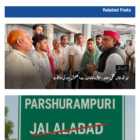
Related
Posts
اتر پردیش
میرٹھ طالبہ قتل معاملہ: متاثرہ خاندان سے اکھلیش یادوکی ملاقات