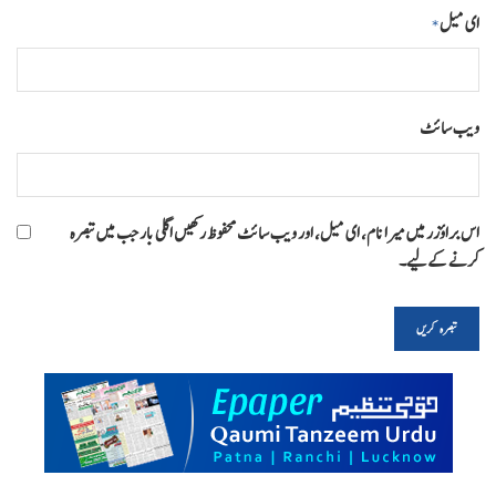
ای میل
*
ویب‌ سائٹ
اس براؤزر میں میرا نام، ای میل، اور ویب سائٹ محفوظ رکھیں اگلی بار جب میں تبصرہ
کرنے کےلیے۔