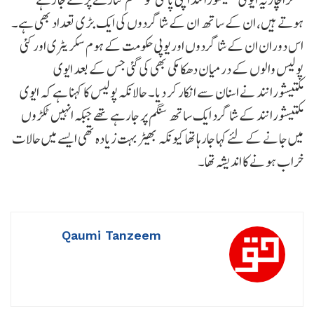
ہوتے ہیں، ان کے ساتھ ان کے شاگردوں کی ایک بڑی تعداد بھی ہے۔
اس دوران ان کے شاگردوں اور یوپی حکومت کے ہوم سکریٹری اور کئی
پولیس والوں کے درمیان دھکا مکی بھی کی گئی جس کے بعد ایوی
مکتیشورانند نے اسنان سے انکار کر دیا۔ حالانکہ پولیس کا کہنا ہے کہ ایوی
مکتیشورانند کے شاگرد ایک ساتھ سنگم پر جارہے تھے جبکہ انہیں ٹکڑوں
میں جانے کے لئے کہا جارہا تھا کیونکہ بھیڑ بہت زیادہ تھی ایسے میں حالات
خراب ہونے کا اندیشہ تھا۔
Qaumi Tanzeem