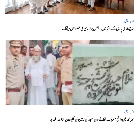
اتر پردیش
سماج وادی پارٹی کے دفتر میں برہمن برادری کی خصوصی میٹنگ
اتر پردیش
میرٹھ میں واقع معروف تھانے والی مسجد کی زمین کی ملکیت پر تنازعہ شدید