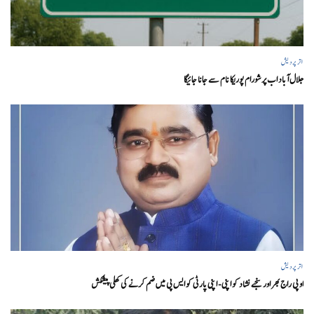
اتر پردیش
جلال آباد اب پرشورام پوریکا نام سے جانا جائیگا
اتر پردیش
او پی راج بھر اور سنجے نشاد کو اپنی- اپنی پارٹی کو ایس پی میں ضم کرنے کی کھلی پیشکش