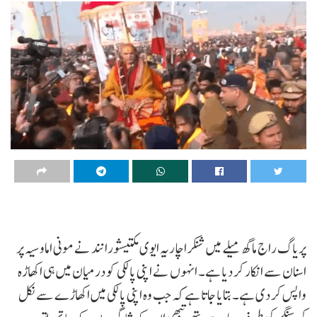
پریاگ راج ماگھ میلے میں شنکراچاریہ ایوی مکتیشورانند نے مونی اماوسیہ پر
اسنان سے انکار کر دیا ہے۔ انہوں نے اپنی پالکی کو درمیان میں ہی اکھاڑہ
واپس کر دی ہے۔ بتایا جاتا ہے کہ جب وہ اپنی پالکی میں اکھاڑے سے نکل