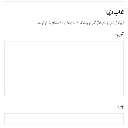
جواب دیں
*
آپ کا ای میل ایڈریس شائع نہیں کیا جائے گا۔
ضروری خانوں کو
سے نشان زد کیا گیا ہے
تبصرہ
*
نام
*