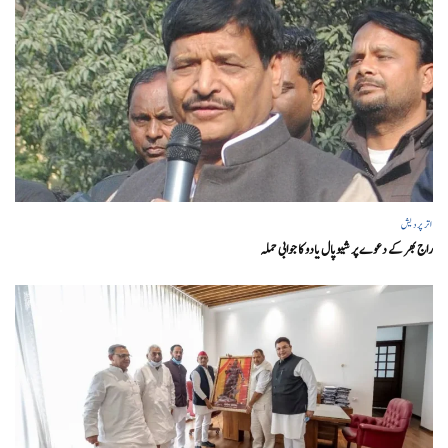
اتر پردیش
راج بھر کے دعوے پر شیوپال یادو کا جوابی حملہ