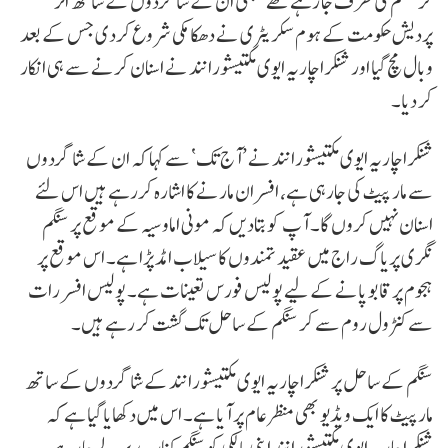
کر سنگم کی طرف جا رہے تھے تبھی ان کے شاگردوں کے ساتھ اتر
پردیش حکومت کے ہوم سکریٹری نے دھکا مکی شروع کردی جس کے بعد
وبال مچ گیا اور شنکراچاریہ ایوی مکتیشورانند نے اسنان کرنے سے ہی انکار
کر دیا۔
شنکراچاریہ ایوی مکتیشورانند نے ’آج تک‘ سے کہا کہ ان کے شاگردوں
سے مار پیٹ کی جارہی ہے، افسران مارنے کا اشارہ کررہے ہیں اس لئے
اسنان نہیں کروں گا۔ آپ کو بتادیں کہ مونی اماوسیہ کے موقع پر سنگم
نگری پریاگ راج میں عقیدتمندوں کا سیلاب امڈ پڑا ہے۔ اس موقع پر
ہجوم پر قابو پانے کے لیے پولیس فورس تعینات ہے۔ پولیس افسر رات
سے کنٹرول روم سے کر سنگم کے ساحل تک گشت کر رہے ہیں۔
سنگم کے ساحل پر شنکراچاریہ ایوی مکتیشورانند کے شاگردوں کے ساتھ
مارپیٹ کا ایک ویڈیو بھی منظرعام پر آیا ہے۔ اس میں دکھایا گیا ہے کہ
شنکراچاریہ ایوی مکتیشورانند اپنی پالکی کو سنگم کنارے پر لے جا رہے