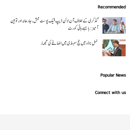
Recommended
گڈکری کے خلاف آن لائن ڈیپ فیک پوسٹ فحش، جارحانہ اور توہین
آمیز:بامبے ہائی کورٹ
تمل ناڈو میں حج سبسڈی میں اضافے کی تجویز
Popular News
Connect with us