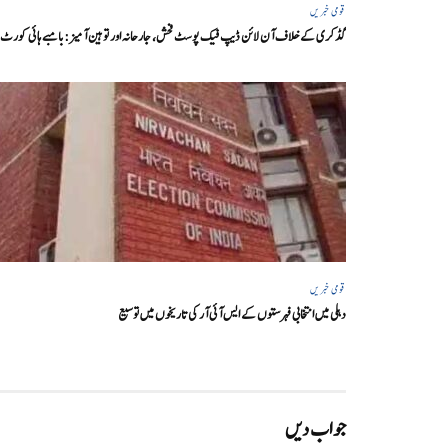
قومی خبریں
گڈکری کے خلاف آن لائن ڈیپ فیک پوسٹ فحش، جارحانہ اور توہین آمیز:بامبے ہائی کورٹ
قومی خبریں
دہلی میں انتخابی فہرستوں کے ایس آئی آر کی تاریخوں میں توسیع
جواب دیں