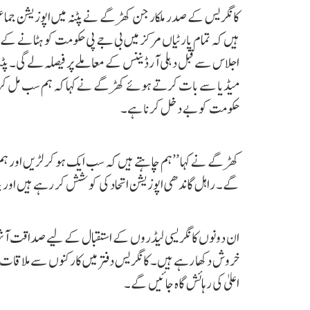
کانگریس کے صدر ملکارجن کھڑگے نے پٹنہ میں اپوزیشن جماعت
ہیں کہ تمام پارٹیاں مرکز میں بی جے پی حکومت کو ہٹانے کے 
اجلاس سےقبل دہلی آرڈیننس کے معاملے پر فیصلہ لے گی۔ پٹن
میڈیا سے بات کرتے ہوئے کھڑگے نے کہا کہ ہم سب مل کر بی ج
حکومت کو بے دخل کرنا ہے۔
کھڑگے نے کہا ’’ہم چاہتے ہیں کہ سب ایک ہو کر لڑیں اور ہم
گے۔ راہل گاندھی اپوزیشن اتحاد کی کوشش کر رہے ہیں اور پٹ
ان دونوں کانگریسی لیڈروں کے استقبال کے لیے صداقت آشرم ک
خروش دکھا رہے ہیں۔ کانگریس دفتر میں کارکنوں سے ملاقات 
اعلیٰ کی رہائش گاہ جائیں گے۔