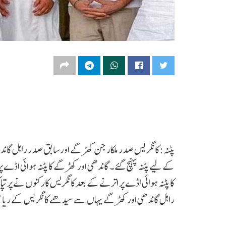
پٹنہ:کانگریس صدر ملکارجن کھڑگے اور سابق صدر راہل گاندھی
کے لیے پٹنہ پہنچ گئے۔ گاندھی اور کھڑگے کا پٹنہ ہوائی اڈے پر
کا پٹنہ ہوائی اڈے پر اترنے کے بعد کانگریس کارکنوں نے پر
راہل گاندھی اور کھڑگے یہاں سے سیدھے کانگریس کے ریاست