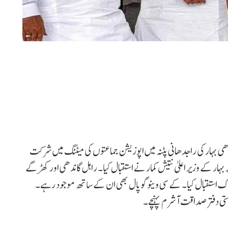
 بہار کی راجدھانی پٹنہ میں اپوزیشن جماعتوں کی میٹنگ میں شرکت
 بہار کے وزیر اعلیٰ نتیش کمار نے استقبال کیا۔ راہل گاندھی اور کھڑگے
تپاک استقبال کیا۔ کے سی وینوگوپال بھی ان کے ساتھ موجود رہے۔
ی دفتر صداقت آشرم پہنچے۔