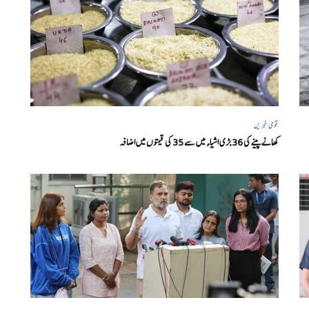
قومی خبریں
کھانے پینے کی 36 بڑی اشیاء میں سے 35 کی قیمتوں میں اضافہ