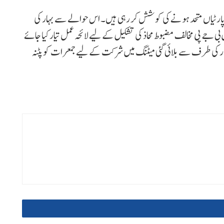
پارٹیاں متحد ہونے کی کوشش کر رہی ہیں۔ اس حوالے سے بہار کی
 جے پی مخالف مضبوط محاذ کی تشکیل کے لیے لائحہ عمل تیار کیا جائے
یش کمار کی طرف سے بلائی گئی میٹنگ میں شرکت کے لیے جمعرات کو پٹنہ