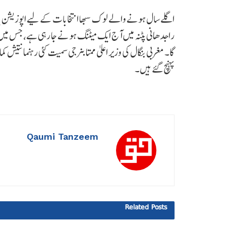
اگلے سال ہونے والے لوک سبھا انتخابات کے لیے اپوزیشن 
راجدھانی پٹنہ میں آج ایک میٹنگ ہونے جا رہی ہے، جس میں بی
گا۔ مغربی بنگال کی وزیر اعلیٰ ممتا بنرجی سمیت کئی رہنما نت
پہنچ گئے ہیں۔
Qaumi Tanzeem
Related
Posts