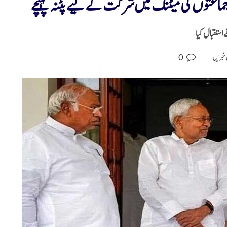
ماعتوں کی میٹنگ میں شرکت کے لیے پٹنہ پہنچے
 استقبال کیا
0
 خبریں