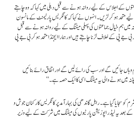
وں کے اجلاس کے لیے روانہ ہونے سے قبل دہلی میں کہا کہ وہ چاہتے
لیے متحد ہو کر لڑیں۔ انہوں نے کہا کہ کانگریس پارلیمنٹ کے مانسون
ہ میں ہم خیال جماعتوں کی پہلی میٹنگ کے لیے روانہ ہونے سے قبل
ے پی کے خلاف لڑنا چاہتے ہیں اور ہمارا ایجنڈا متحد ہوکر بی جے پی
 وہاں جائیں گے اور سب کی رائے لیں گے اور اتفاق رائے بنائیں
نہ میں ہونے والی یہ میٹنگ اسی کا ایک حصہ ہے۔‘‘
و سجایا گیا ہے۔ راہل گاندھی کی بہار آمد پر کانگریس کارکنان جوش و
کے بعد یہ لیڈر اپوزیشن پارٹیوں کی میٹنگ میں شرکت کے لیے وزیر