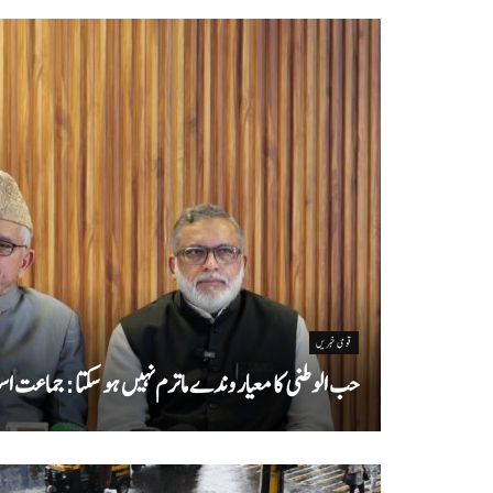
قومی خبریں
حب الوطنی کا معیار وندے ماترم نہیں ہو سکتا : جماعت اسل