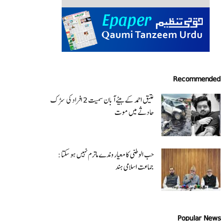
Recommended
عتیق احمد کے بیٹے آبان سمیت 2 افراد کی سڑک
حادثے میں موت
حب الوطنی کا معیار وندے ماترم نہیں ہو سکتا :
جماعت اسلامی ہند
Popular News