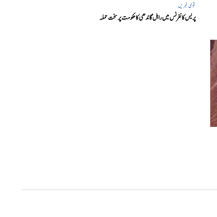
قومی خبریں
پریس کانفرنس میں راہل گاندھی کا حکومت پر سخت حملہ