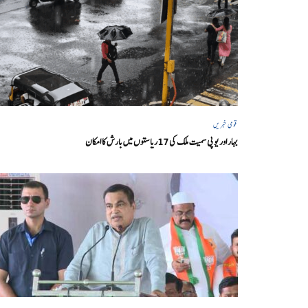
قومی خبریں
بہار اور یو پی سمیت ملک کی 17ریاستوں میں بارش کا امکان