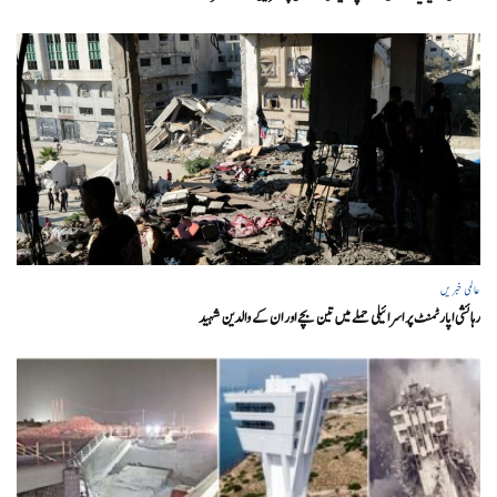
عالمی خبریں
رہائشی اپارٹمنٹ پر اسرائیلی حملے میں تین بچے اور ان کے والدین شہید