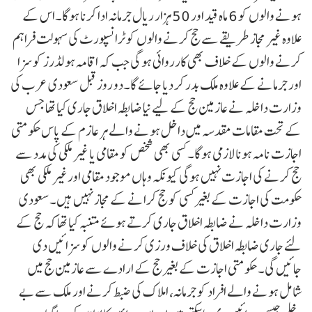
ہونے والوں کو 6 ماہ قید اور 50 ہزار ریال جرمانہ ادا کرنا ہوگا۔اس کے
علاوہ غیر مجاز طریقے سے حج کرنے والوں کو ٹرانسپورٹ کی سہولت فراہم
کرنے والوں کے خلاف بھی کارروائی ہو گی جب کہ اقامہ ہولڈرز کو سزا
اور جرمانے کے علاوہ ملک بدر کر دیا جائے گا۔دو روز قبل سعودی عرب کی
وزارت داخلہ نے عازمین حج کے لیے نیا ضابطہ اخلاق جاری کیا تھا جس
کے تحت مقامات مقدسہ میں داخل ہونے والے ہر عازم کے پاس حکومتی
اجازت نامہ ہونا لازمی ہوگا۔ کسی بھی شخص کو مقامی یا غیر ملکی کی مدد سے
حج کرنے کی اجازت نہیں ہوگی کیونکہ وہاں موجود مقامی اورغیر ملکی بھی
حکومت کی اجازت کے بغیر کسی کو حج کرانے کے مجاز نہیں ہیں۔سعودی
وزارت داخلہ نے ضابطہ اخلاق جاری کرتے ہوئے متنبہ کیا تھا کہ حج کے
لئے جاری ضابطہ اخلاق کی خلاف ورزی کرنے والوں کو سزائیں دی
جائیں گی۔ حکومتی اجازت کے بغیر حج کے ارادے سے عازمین حج میں
شامل ہونے والے افراد کو جرمانہ، املاک کی ضبط کرنے اور ملک سے بے