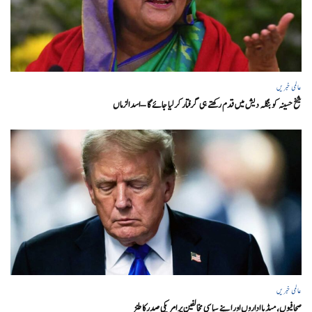
عالمی خبریں
شیخ حسینہ کو بنگلہ دیش میں قدم رکھتے ہی گرفتار کر لیا جائے گا – اسد الزماں
عالمی خبریں
صحافیوں، میڈیا اداروں اور اپنے سیاسی مخالفین پر امریکی صدرکا طنز