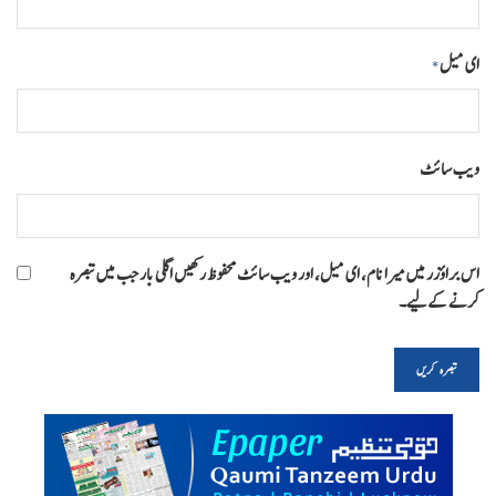
ای میل
*
ویب‌ سائٹ
اس براؤزر میں میرا نام، ای میل، اور ویب سائٹ محفوظ رکھیں اگلی بار جب میں تبصرہ
کرنے کےلیے۔