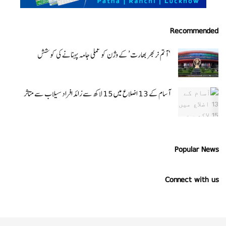
Recommended
‘ آتم نربھر بھارت’ کے وژن کو عملی جامہ پہنانے کی کوشش
آسام کے 13 اضلاع میں 15 لاکھ سے زائد افراد سیلاب سے متاثر
Popular News
Connect with us