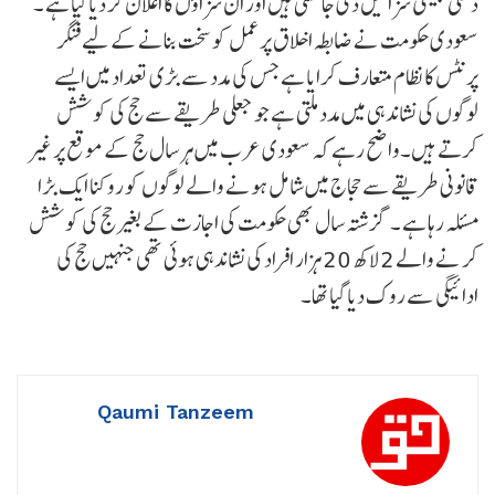
دخلی جیسی سزائیں دی جا سکتی ہیں اور ان سزاؤں کا اعلان کر دیا گیا ہے ۔
سعودی حکومت نے ضابطہ اخلاق پر عمل کو سخت بنانے کے لیے فنگر
پرنٹس کا نظام متعارف کرایا ہے جس کی مدد سے بڑی تعداد میں ایسے
لوگوں کی نشاندہی میں مدد ملتی ہے جو جعلی طریقے سے حج کی کوشش
کرتے ہیں۔واضح رہے کہ سعودی عرب میں ہر سال حج کے موقع پر غیر
قانونی طریقے سے حجاج میں شامل ہونے والے لوگوں کو روکنا ایک بڑا
مسئلہ رہا ہے ۔ گزشتہ سال بھی حکومت کی اجازت کے بغیر حج کی کوشش
کر نے والے 2 لاکھ 20 ہزار افراد کی نشاندہی ہوئی تھی جنہیں حج کی
ادائیگی سے روک دیا گیا تھا۔
Qaumi Tanzeem