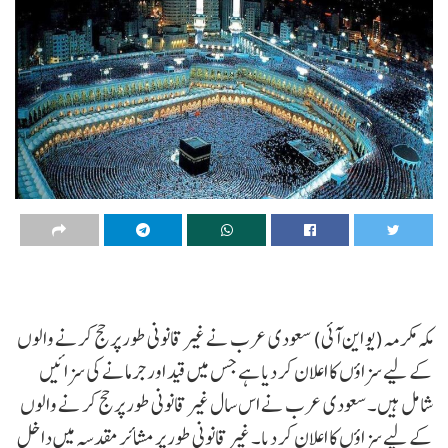
مکہ مکرمہ (یو این آئی) سعودی عرب نے غیر قانونی طور پر حج کرنے والوں
کے لیے سزاؤں کا اعلان کر دیا ہے جس میں قید اور جرمانے کی سزائیں
شامل ہیں۔سعودی عرب نے اس سال غیر قانونی طور پر حج کر نے والوں
کے لیے سزاؤں کا اعلان کر دیا۔ غیر قانونی طور پر مشائرِ مقدسہ میں داخل