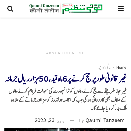
ADVERTISEMENT
Home
عالمی خبریں
غیر قانونی طور پر حج کرنےپر6ماہ قید،50ہزا رریال جرمانہ
غیر مجاز طریقے سے حج کرنے والوں کو ٹرانسپورٹ کی سہولت فراہم کرنے والوں
کے خلاف بھی کارروائی ہو گی جب کہ اقامہ ہولڈرز کو سزا اور جرمانے کے علاوہ
ملک بدر کر دیا جائے گا۔
Qaumi Tanzeem
by
جون 23, 2023