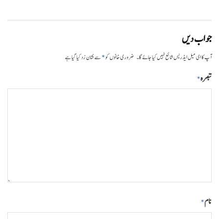
جواب دیں
*
آپ کا ای میل ایڈریس شائع نہیں کیا جائے گا۔
ضروری خانوں کو
سے نشان زد کیا گیا ہے
تبصرہ
*
نام
*