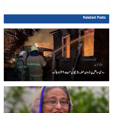
Related
Posts
عالمی خبریں
روسی ساحل پر ڈرون حملہ، 3 بچوں سمیت 7 افراد ہلاک