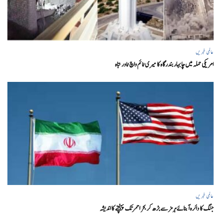
عالمی خبریں
امریکی حملہ میں چابہار بندرگاہ کا میری ٹائم واچ ٹاور تباہ
عالمی خبریں
جنگ کا دائرہ آبنائے ہرمز سے بڑھ کر بحر احمر تک پہنچنے کا اندیشہ