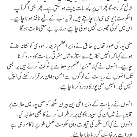
شائع کرنا ہوگا پھر اس پر کچھ بات چیت ہو سکتی ہے۔ پھر بھی اگر آپ
(حکومت) یو سی سی لانا چاہتے ہیں، تو یہ سب کے لیے نافذ ہونا چاہیے۔
اس میں کوئی چھوٹ نہیں ہونی چاہیے ورنہ یہ بے معنی ثابت ہو گا۔
منی پور کی صورتحال پر خالق نے وزیر اعظم نریندر مودی کو نشانہ بناتے
ہوئے کہا کہ انہیں تنازع سے متاثرہ شمال مشرقی ریاست کا دورہ کرنا
چاہیے۔ انہوں نے کہا، “وزیراعظم ہر معاملے پر ٹوئٹ کرتے ہیں پر ابھی
تک انہوں نے ریاست کے لوگوں سے امن و امان برقرار رکھنے کی اپیل
نہیں کی۔ انہیں منی پور کا دورہ کرنا چاہیے۔
انہوں نے ریاست کے وزیر اعلی این بیرن سنگھ کو منی پور میں حالات پر
قابو پانے میں ان کی مبینہ ناکامی پر برطرف کرنے کا بھی مطالبہ کیا۔
انہوں نے کہا کہ سنگھ کی قیادت والی حکومت مکمل طور پر ناکام رہی ہے
اور اسے برخاست کر دیا جانا چاہئے۔