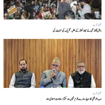
قومی خبریں
راہل گاندھی نے جھارکھنڈ کے طلبہ تحریک کی حمایت کی
قومی خبریں
حب الوطنی کا معیار وندے ماترم نہیں ہو سکتا : جماعت اسلامی ہند