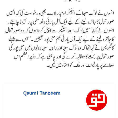
انہوں نے لوک سبھا کے اسپیکر اوم برلا سے بھی درخواست کی کہ انہیں
صورتحال کا جائزہ لینے کے لیے ایک آل پارٹی وفد منی پور بھیجنا چاہئے۔
انہوں نے کہا، ’’میں لوک سبھا اسپیکر سے اپیل کرتا ہوں کہ وہ صورتحال
کا جائزہ لینے کے لیے ایک آل پارٹی ٹیم منی پور بھیجیں۔‘‘ اس سے پہلے
کانگریس نے کہا تھا کہ وہ لوک سبھا اور راجیہ سبھا دونوں میں منی پور کی
صورتحال پر بحث کا مطالبہ کرے گی اور چاہتی ہے کہ وزیر اعظم اس
معاملے پر پارلیمنٹ اور ملک کو اعتماد میں لیں۔
Qaumi Tanzeem