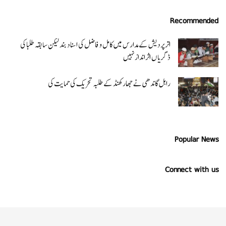
Recommended
اتر پردیش کےمدارس میں کامل و فاضل کی اسناد بند لیکن سابقہ طلبا کی
ڈگریا ں اثرانداز نہیں
راہل گاندھی نے جھارکھنڈ کے طلبہ تحریک کی حمایت کی
Popular News
Connect with us