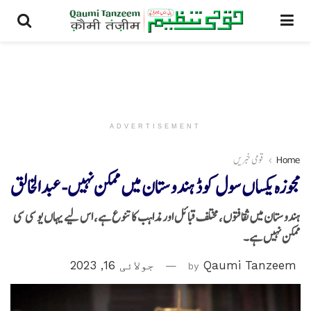
ADVERTISEMENT
Home
قومی خبریں
مجوزہ یکساں سول کوڈ ہندوستان میں ممکن نہیں- عبدالخالق
ہندوستان میں ثقافتوں، مختلف قبائل اور مذاہب کا تنوع ہے، اس لیے یہاں یو سی سی
ممکن نہیں ہے۔
Qaumi Tanzeem
by
جولائی 16, 2023