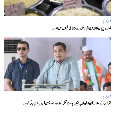
قومی خبریں
کھانے پینے کی 36 بڑی اشیاء میں سے 35 کی قیمتوں میں اضافہ
قومی خبریں
گڈکری کے خلاف آن لائن ڈیپ فیک پوسٹ فحش، جارحانہ اور توہین آمیز:بامبے ہائی کورٹ