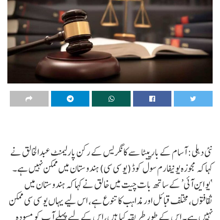
نئی دہلی: آسام کے بارپیٹا سے کانگریس کے رکن پارلیمنٹ عبدالخالق نے
کہا کہ مجوزہ یونیفارم سول کوڈ (یو سی سی) ہندوستان میں ممکن نہیں ہے۔
‘یو این آئی’ کے ساتھ بات چیت میں خالق نے کہا کہ ہندوستان میں
ثقافتوں، مختلف قبائل اور مذاہب کا تنوع ہے، اس لیے یہاں یو سی سی ممکن
نہیں ہے۔ اس کے طور طریقہ کیا ہیں، اس کے لیے پہلے آپ کو مسودہ