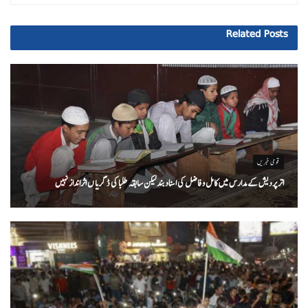
Related
Posts
قومی خبریں
اتر پردیش کےمدارس میں کامل و فاضل کی اسناد بند لیکن سابقہ طلبا کی ڈگریا ں اثرانداز نہیں