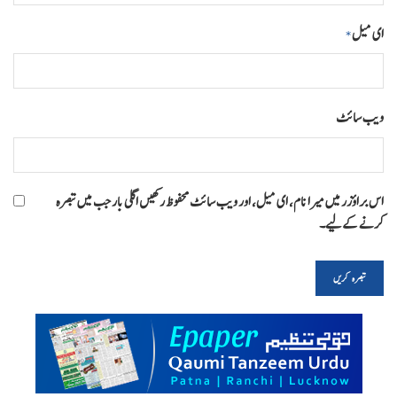
ای میل
*
ویب‌ سائٹ
اس براؤزر میں میرا نام، ای میل، اور ویب سائٹ محفوظ رکھیں اگلی بار جب میں تبصرہ
کرنے کےلیے۔