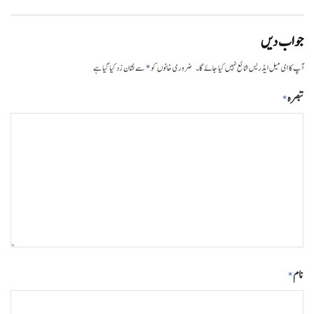
جواب دیں
*
آپ کا ای میل ایڈریس شائع نہیں کیا جائے گا۔
ضروری خانوں کو
سے نشان زد کیا گیا ہے
تبصرہ
*
نام
*