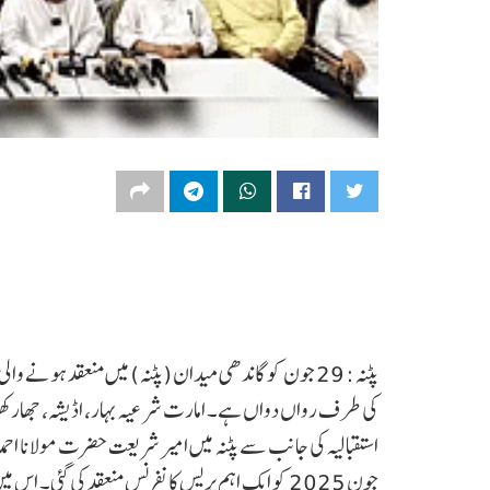
پٹنہ: 29 جون کو گاندھی میدان (پٹنہ) میں منعقد ہونے 
کی طرف رواں دواں ہے۔ امارت شرعیہ بہار، اڈیشہ، جھارکھنڈ 
جون 2025 کو ایک اہم پریس کانفرنس منعقد کی گئی۔ 