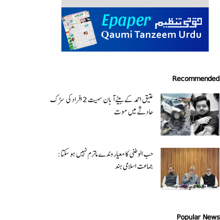
Recommended
عتیق احمد کے بیٹے آبان سمیت 2 افراد کی سڑک
حادثے میں موت
حب الوطنی کا معیار وندے ماترم نہیں ہو سکتا :
جماعت اسلامی ہند
Popular News