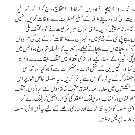
لیمنٹ تک رائے پہنچانےاور بل کے خلاف احتجاج درج کرانے کے لیے
ہدایت دی کہ وہ اپنے علاقہ کے ضلع مجسٹریٹ سے ملاقات کریں، انہیں
ر میمورنڈم پیش کریں۔ اسی طرح امیر شریعت نے خود مختلف ملی
 جے پی سی کے چیئرمین و ممبران سے ملاقات کر کے بل کی خرابیوں
مہم کو پنچایتوں تک پہنچانے کیلئے ورکشاپ کا سلسلہ شروع ہوا جس میں
 رانچی وغیرہ کے اسفار کیے اور بڑی تعداد میں مختلف طبقات سے وابستہ
یش کیا اور انہیں بل کے منفی نکات و مضمرات سے آگاہ کیا، ساتھ ہی
منعقد کر کے ہر فرد کو اس سے باخبر کریں۔ یہ سلسلہ خاص طور پر اس
لف نشستوں میں علماء، ائمہ، قضاۃ، مختلف خانقاہوں کے سجادگان، مختلف
م الشان ورکشاپ اور میٹنگ منعقد کی گئی اور انہیں ٹریننگ دے کر
۔ اسی سلسلہ کو مزید تیز کرنے اور جاری رکھنے کے لیے یہ آن لائن سلسلہ
یر ہوا۔ (پریس ریلیز)