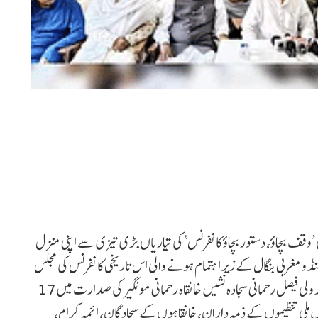
والی ’وقف بچاؤ، دستور بچاؤ کانفرنس‘ کی تیاریاں بڑی تیزی سے اپنی منزل
و مغربی بنگال کے زیر اہتمام ہونے والی اس تاریخی کانفرنس کی مجلس
استقبالیہ کی جانب سے پٹنہ میں امیر شریعت حضرت مولانا احمد ولی فیصل رحمانی سجادہ نشیں خانقاہ رحمانی مونگیر کی صدارت میں 17
اس میں ملی تنظیموں کے ذمہ داران، خانقاہوں کے سجادگان، ائمہ کرام،