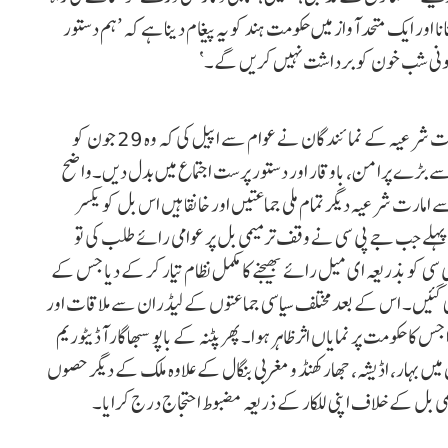
ا اور ایک متحد آواز میں حکومت ہند کو یہ پیغام دینا ہے کہ ’ہم دستور
 قانونی شب خون کو برداشت نہیں کریں گے۔‘
پریس کانفرنس کے اختتام پر تمام جماعتوں کے قائدین اور امارت شرعیہ کے نمائندگان نے عوام سے اپیل کی کہ وہ 29 جون کو
ے بڑے پرامن، باوقار اور دستور پرست اجتماع میں بدل دیں۔واضح
مارت شرعیہ دیگر تمام ملی جماعتیں اور خانقاہیں اس بل کو یکسر
لے جب جے پی سی نے وقف ترمیمی بل پر عوامی رائے طلب کی تو
سی کو بذریعہ ای میل رائے بھیجنے کا مکمل نظام تیار کر کے دیا جس کے
96 رائے جے پی سی کو بھیجی گئیں۔ اس کے بعد مختلف سیاسی جماعتوں کے لیڈران سے ملاقات اور
ا حکومت پر نمایاں اثر ظاہر ہوا۔ پھر پٹنہ کے باپو سبھاگار آڈیٹوریم
یں بہار، اڈیشہ، جھارکھنڈ و مغربی بنگال کے علاوہ ملک کے دیگر حصوں
ل کے خلاف اپنی للکار کے ذریعہ مضبوط احتجاج درج کرایا۔