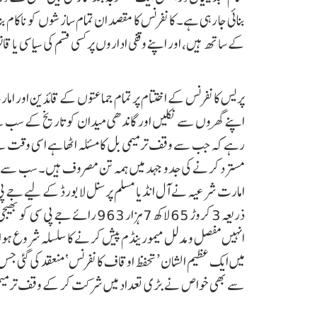
بنائی جا رہی ہے۔ کانفرنس کا مقصد ان تمام سازشوں کو ناکام بنان
کے ساتھ ہیں، اور اپنے وقفی اداروں پر کسی قسم کی سیاسی یا
اپنے گھروں سے نکلیں اور گاندھی میدان کو تاریخ کے سب س
رہے کہ جب سے وقف ترمیمی بل کا مسئلہ اٹھا ہے اسی وقت سے ا
مسترد کرنے کی جدو جہد میں ہمہ تن مصروف ہیں۔ سب سے پہ
امارت شرعیہ نے آل انڈیا مسلم پرسنل لا بورڈ کے لیے جے پی 
ذریعہ 3 کروڑ 65 لاکھ 7 ہزار 3
انہیں مفصل و مدلل میمورینڈم پیش کرنے کا سلسلہ شروع ہوا جس ک
میں ایک عظیم الشان ’تحفظ اوقاف کانفرنس‘ منعقد کی گئی جس م
سے بھی خواص نے بڑی تعداد میں شرکت کر کے وقف ترمیمی ب