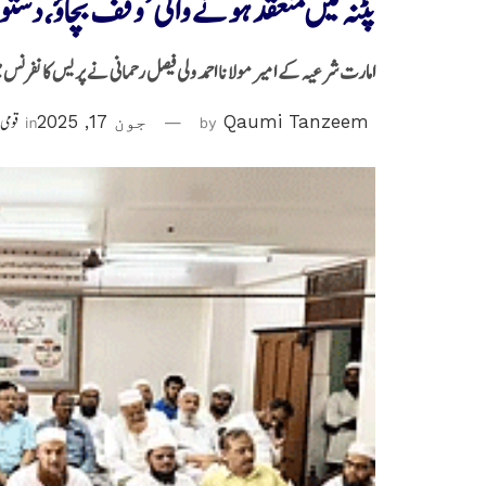
پٹنہ میں منعقد ہونے والی ’وقف بچاؤ، دستور
امارت شرعیہ کے امیر مولانا احمد ولی فیصل رحمانی نے پریس کانفرنس
Qaumi Tanzeem
by
جون 17, 2025
in
قومی 