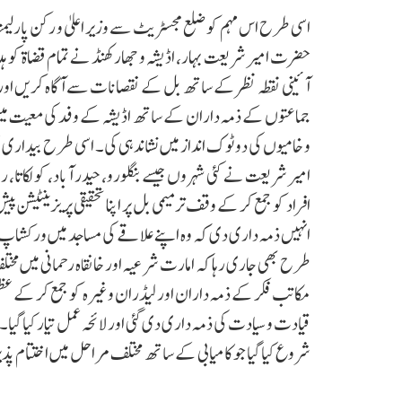
اسی طرح اس مہم کو ضلع مجسٹریٹ سے وزیر اعلیٰ و رکن پار
حضرت امیر شریعت بہار، اڈیشہ و جھارکھنڈ نے تمام قضاۃ کو 
آئینی نقطہ نظر کے ساتھ بل کے نقصانات سے آگاہ کریں او
جماعتوں کے ذمہ داران کے ساتھ اڈیشہ کے وفد کی معیت میں
و خامیوں کی دو ٹوک انداز میں نشاندہی کی۔ اسی طرح بیداری 
امیر شریعت نے کئی شہروں جیسے بنگلورو، حیدر آباد، کولکاتا،
افراد کو جمع کر کے وقف ترمیمی بل پر اپنا تحقیقی پریزینٹیشن پ
انہیں ذمہ داری دی کہ وہ اپنے علاقے کی مساجد میں ورکشاپ 
طرح بھی جاری رہا کہ امارت شرعیہ اور خانقاہ رحمانی میں مخت
مکاتب فکر کے ذمہ داران اور لیڈران وغیرہ کو جمع کر کے عظی
قیادت و سیادت کی ذمہ داری دی گئی اور لائحہ عمل تیار کیا گیا
شروع کیا گیا جو کامیابی کے ساتھ مختلف مراحل میں اختتام پذ