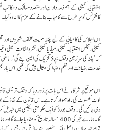
استقبالیہ کمیٹی کے اہم ذمہ داران اور متعدد مسالک و مکاتب ف
کانفرنس کو ہر طرح سے کامیاب بنانے کے عزم کا اعادہ کیا۔
اس اجلاس کی کامیابی کے لیے پٹنہ سمیت مختلف شہروں اور قصب
کمیٹی، مجلس استقبالیہ کمیٹی، میڈیا کمیٹی، نشر و اشاعت کمیٹی و
کہ ’پٹنہ کی سرزمین وقف بچاؤ تحریک کی امین بنے گی‘۔ ماضی
خدمت، ضیافت اور نظم و ضبط کی مثال پیش کی تھی، اس بار بھی 
اس موقع پر شرکاء نے اس بات پر زور دیا کہ وقف ترمیمی قان
لوٹ کھسوٹ کی راہ ہموار کرتا ہے۔ اس قانون کے نفاذ کے بعد 
دی جائیں گی۔ وقف بورڈ کو ایک حکومتی ایجنسی میں تبدیل 
گا۔ ہمارے خیر کی 1400 سالہ تاریخ کو مٹا د
تمام تبدیلیاں دراصل ایک منصوبہ بند سازش ہیں جس کے ذریعے