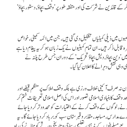
کر کے قائدین نے شرکت کی اور متفقہ طور پر ’وقف بچاؤ، دستور بچاؤ‘
وں میں ذیلی کمیٹیاں تشکیل دی گئی ہیں، جن میں ائمہ کمیٹی، خواص
غیرہ قابل ذکر ہیں۔ ان تمام کمیٹیوں نے یک زبان ہو کر یہ پیغام دیا ہے
 میں ’دین بچاؤ، دیش بچاؤ تحریک‘ کے دوران جس طرح پٹنہ نے
وہی نقش دہرانے کا اعلان کیا گیا۔
ون نہ صرف آئینی خلاف ورزی ہے بلکہ وقف املاک پر منظم قبضے اور
وقف کا بنیادی اسلامی تصور اور اس کی اصل اسلامی تعریفات ختم کر
کرنے، لوگوں کے وقف کرنے کے اختیارات کو محدود تر کر دیا جائے
یا جائے گا اور ہمارے مدارس، مساجد، مقابر و قبرستان سب کو برباد کر دیا جائے گا۔ یہ
 مسلمانوں کے مذہبی، تعلیمی، سماجی و تاریخی ورثے کو مٹانے کی راہ