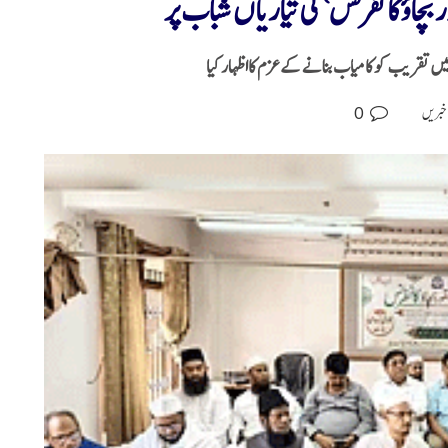
 بچاؤ کانفرنس‘ کی تیاریاں شباب پر
 میں تقریب کو کامیاب بنانے کےعزم کااظہار کیا
0
خبریں