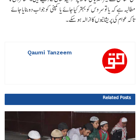
مطالبہ ہے کہ یا تو سروس کو بہتر کیا جائے یا کمپنی کو جواب دہ بنایا جائے
تاکہ عوام کی پریشانیوں کا ازالہ ہو سکے۔
Qaumi Tanzeem
Related
Posts