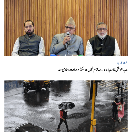
قومی خبریں
حب الوطنی کا معیار وندے ماترم نہیں ہو سکتا : جماعت اسلامی ہند