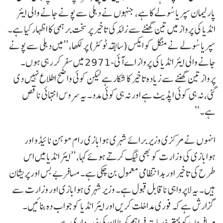
پارلیمان سپریا سُولے کا ہے، جنہوں نے دہلی سے پونے جانے والی ایئر
انڈیا کی پرواز میں تین گھنٹے سے زائد کی تاخیر پر سخت برہمی کا اظہار کیا ہے۔
سپریا سُولے نے منگل کو ایکس (سابقہ ٹوئٹر) پر لکھا، ’’میں دہلی سے پونے
جانے والی ایئر انڈیا کی پرواز اےآئی-2971 میں سفر کر رہی ہوں۔
پرواز تین گھنٹے سے زیادہ تاخیر کا شکار ہے لیکن کوئی واضح اطلاع نہیں دی
گئی، نہ ہی کوئی اپڈیٹ ہے اور نہ ہی کوئی مدد۔ یہ سروس انتہائی ناقص
ہے۔‘‘
انہوں نے مرکزی وزیر برائے شہری ہوابازی رام موہن نائیڈو اور
ہوابازی کی وزارت کو بھی ٹیگ کرتے ہوئے کہا، ’’ایئر انڈیا میں اس
طرح کی تاخیر اور بدانتظامی معمول بن چکی ہے۔ مسافر بےبس اور پریشان
ہیں۔ یہ لاپرواہی ناقابل قبول ہے۔ وزیر شہری ہوابازی اور وزارت سے
گزارش ہے کہ فوری مداخلت کریں اور ایئر انڈیا کو جواب دہ بنائیں۔
مسافروں کو بہتر خدمات فراہم کرنا ان کی ذمہ داری ہے۔