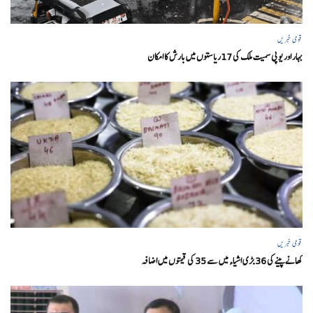
قومی خبریں
بہار اور یو پی سمیت ملک کی 17ریاستوں میں بارش کا امکان
قومی خبریں
کھانے پینے کی 36 بڑی اشیاء میں سے 35 کی قیمتوں میں اضافہ