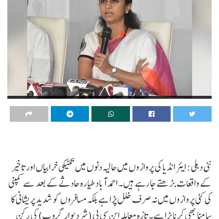
نئی دہلی: ایئر انڈیا کی پروازوں میں حالیہ دنوں میں تکنیکی خرابیاں اور تاخیر
کے واقعات بڑھتے جا رہے ہیں۔ احمد آباد طیارہ حادثے کے بعد سے کمپنی
کی کئی پروازوں میں نہ صرف خلل پڑا ہے بلکہ مسافروں کو شدید پریشانی کا
سامنا بھی کرنا پڑا ہے۔ تازہ معاملہ این سی پی (شرد پوار گروپ) کی رکن