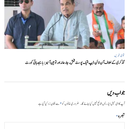
قومی خبریں
گڈکری کے خلاف آن لائن ڈیپ فیک پوسٹ فحش، جارحانہ اور توہین آمیز:بامبے ہائی کورٹ
جواب دیں
*
آپ کا ای میل ایڈریس شائع نہیں کیا جائے گا۔
ضروری خانوں کو
سے نشان زد کیا گیا ہے
تبصرہ
*