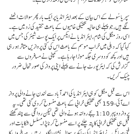
سپریا سُولے کے اس بیان کے بعد ایئر انڈیا پر ایک بار پھر سوالات اٹھنے
لگے ہیں، جو پہلے ہی حالیہ تکنیکی خامیوں کے باعث تنقید کی زد میں ہے۔
اسی روز منگل کی شام، ایئر انڈیا نے ایکس پر ایک پوسٹ شیئر کی جس میں
کہا گیا کہ دہلی میں خراب موسم کے باعث اس کی کئی پروازیں متاثر ہو رہی
ہیں اور کچھ کو دوسری جگہ موڑا جا رہا ہے۔ کمپنی نے مسافروں سے
گزارش کی کہ ایئرپورٹ جانے سے پہلے اپنی پرواز کی صورتحال ضرور
چیک کریں۔
اس سے قبل منگل کو ہی ایئر انڈیا کی احمد آباد سے لندن جانے والی پرواز
اےآئی-159 بھی تکنیکی خرابی کے باعث منسوخ کر دی گئی تھی۔ یہ
پرواز دوپہر 1:10 بجے روانہ ہونے والی تھی لیکن روانگی سے چند گھنٹے
قبل ہی تکنیکی خرابی کا پتہ چلنے پر اسے منسوخ کرنا پڑا۔مسلسل شکایات اور
فنی مسائل نے ایئر انڈیا کی ساکھ پر سوالیہ نشان لگا دیے ہیں۔ مسافروں کا