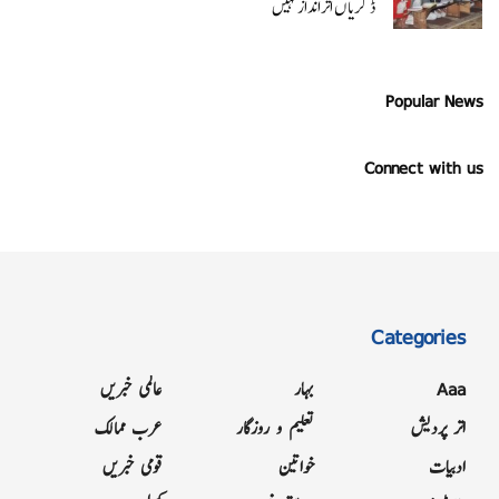
ڈگریا ں اثرانداز نہیں
Popular News
Connect with us
Categories
Aaa
بہار
عالمی خبریں
اتر پردیش
تعلیم و روزگار
عرب ممالک
ادبیات
خواتین
قومی خبریں