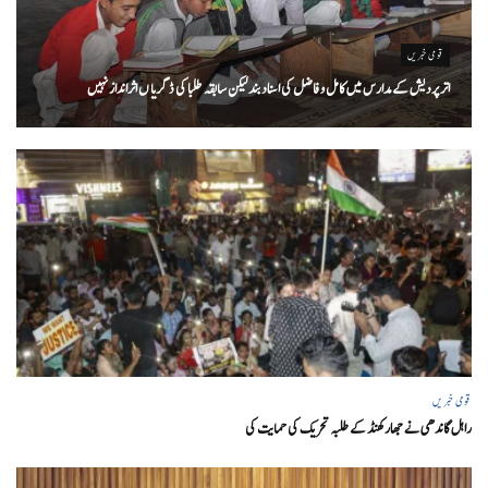
قومی خبریں
اتر پردیش کےمدارس میں کامل و فاضل کی اسناد بند لیکن سابقہ طلبا کی ڈگریا ں اثرانداز نہیں
قومی خبریں
راہل گاندھی نے جھارکھنڈ کے طلبہ تحریک کی حمایت کی