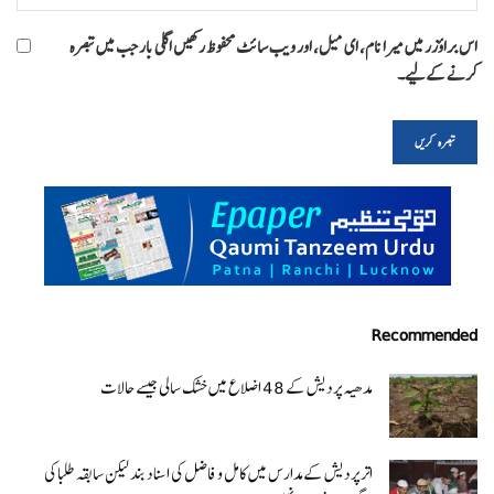
اس براؤزر میں میرا نام، ای میل، اور ویب سائٹ محفوظ رکھیں اگلی بار جب میں تبصرہ
کرنے کےلیے۔
Recommended
مدھیہ پردیش کے 48 اضلاع میں خشک سالی جیسے حالات
اتر پردیش کےمدارس میں کامل و فاضل کی اسناد بند لیکن سابقہ طلبا کی