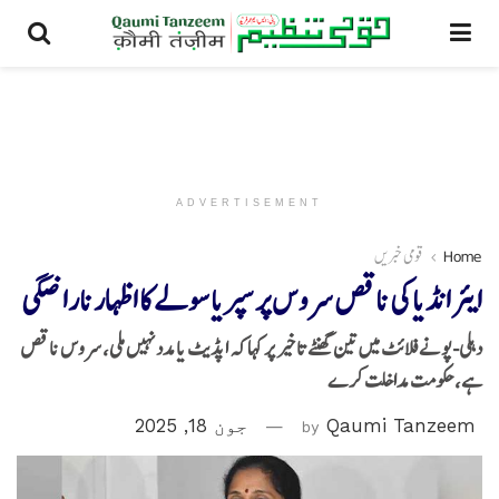
ADVERTISEMENT
Home
قومی خبریں
ایئر انڈیا کی ناقص سروس پر سپریا سولے کا اظہار ناراضگی
دہلی-پونے فلائٹ میں تین گھنٹے تاخیر پر کہا کہ اپڈیٹ یا مدد نہیں ملی، سروس ناقص
ہے، حکومت مداخلت کرے
Qaumi Tanzeem
by
جون 18, 2025