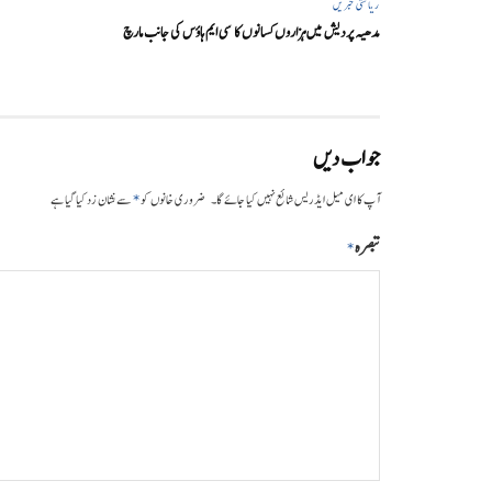
ریاستی خبریں
مدھیہ پردیش میں ہزاروں کسانوں کا سی ایم ہاؤس کی جانب مارچ
جواب دیں
*
آپ کا ای میل ایڈریس شائع نہیں کیا جائے گا۔
ضروری خانوں کو
سے نشان زد کیا گیا ہے
تبصرہ
*