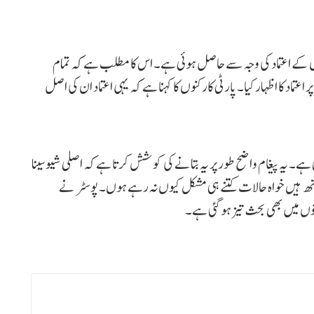
گوں کے اعتماد کی وجہ سے حاصل ہوئی ہے۔ اس کا مطلب ہے کہ تمام
تماد کا اظہار کیا۔ پارٹی کارکنوں کا کہنا ہے کہ یہی اعتماد ان کی اصل
ی ہے۔ یہ پیغام واضح طور پر یہ بتانے کی کوشش کرتا ہے کہ اصلی شیوسینا
تھ ہیں خواہ حالات کتنے ہی مشکل کیوں نہ رہے ہوں۔ پوسٹر نے
وں میں بھی بحث تیز ہو گئی ہے۔