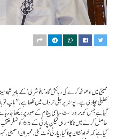
ممبئی میں ادھو ٹھاکرے کی رہائش گاہ ’ماتوشری‘ کے باہر شیوسی
کھلبلی مچا دی ہے۔ پوسٹر پر جلی حروف میں لکھا ہے، ’’باپ تو 
گیا ہے جس کو براہ راست سیاسی پیغام کے طور پر دیکھا جا رہا 
حاصل کرنے میں ناکام 
گیا ہے کہ خواہ نشان چلا گیا، پارٹی ٹوٹ گئی، ممبران اسمبلی،