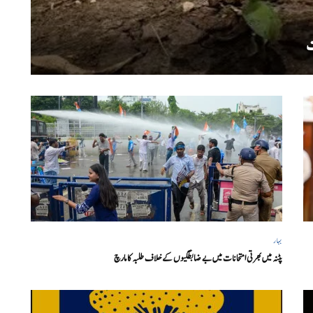
بہار
پٹنہ میں بھرتی امتحانات میں بے ضابطگیوں کے خلاف طلبہ کا مارچ