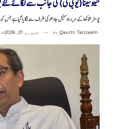
شیوسینا (یو بی ٹی) کی جانب سے لگائے گئے 
پوسٹر شاکھا کے سربراہ سنیل جادھو کی طرف سے لگایا گیا ہے جس کو برا
Qaumi Tanzeem
by
جنوری 21, 2026
in