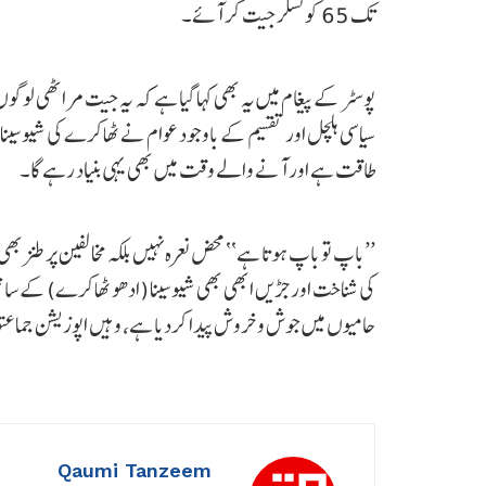
تک 65 کونسلر جیت کر آئے۔
پوسٹر کے پیغام میں یہ بھی کہا گیا ہے کہ یہ جیت مراٹھی لو
سیاسی ہلچل اور تقسیم کے باوجود عوام نے ٹھاکرے کی شیوسینا پر اع
طاقت ہے اور آنے والے وقت میں بھی یہی بنیاد رہے گا۔
’’باپ تو باپ ہوتا ہے‘‘ محض نعرہ نہیں بلکہ مخالفین پر طنز بھ
کی شناخت اور جڑیں ابھی بھی شیوسینا (ادھو ٹھاکرے) کے سا
حامیوں میں جوش و خروش پیدا کردیا ہے، وہیں اپوزیشن جماعت
Qaumi Tanzeem