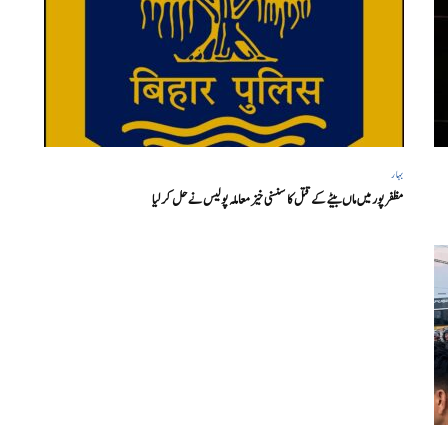
بہار
مظفر پور میں ماں بیٹے کے قتل کا سنسنی خیز معاملہ پولیس نے حل کر لیا