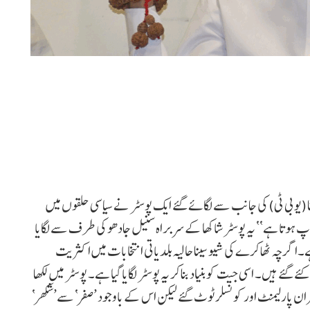
نا (یو بی ٹی) کی جانب سے لگائے گئے ایک پوسٹر نے سیاسی حلقوں میں
باپ ہوتا ہے‘‘ یہ پوسٹر شاکھا کے سربراہ سنیل جادھو کی طرف سے لگایا
ہے۔اگرچہ ٹھاکرے کی شیو سینا حالیہ بلدیاتی انتخابات میں اکثریت
رہی لیکن پارٹی کے 65 کونسلرمنتخب کئے گئے ہیں۔ اسی جیت کو بنیاد بناکر یہ پوسٹر لگایا گیا ہے۔ پوسٹر میں لکھا
ممبران پارلیمنٹ اور کونسلر ٹوٹ گئے لیکن اس کے باوجود ’صفر‘ سے’شکھر‘