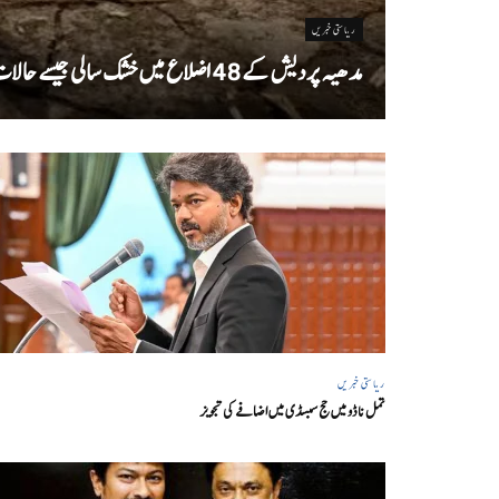
ریاستی خبریں
مدھیہ پردیش کے 48 اضلاع میں خشک سالی جیسے حالات
ریاستی خبریں
تمل ناڈو میں حج سبسڈی میں اضافے کی تجویز