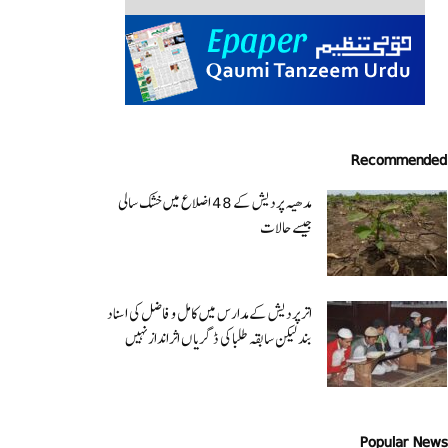
Recommended
مدھیہ پردیش کے 48 اضلاع میں خشک سالی
جیسے حالات
اتر پردیش کےمدارس میں کامل و فاضل کی اسناد
بند لیکن سابقہ طلبا کی ڈگریا ں اثرانداز نہیں
Popular News