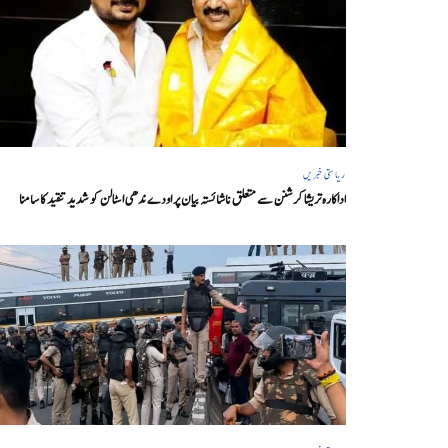
ریاستی خبریں
اداکارہ تریشا کرشنن سے متعلق ناشائستہ بیان پر اودے ندھی اسٹالن کو شدید تنقید کا سامنا