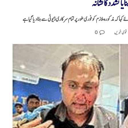
ہا کہ مذکورہ ملازم کو فوری طور پر تمام سرکاری ڈیوٹی سے ہٹا دیا گیا ہے
0
قومی خبریں