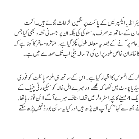
ئر انڈیا ایکسپریس کے پائلٹ پر سنگین الزامات لگائے ہیں۔ انکت
ے ان کے ساتھ نہ صرف بدسلوکی کی بلکہ ان پر جسمانی تشدد بھی کیا جس
ام پر آنے کے بعد یہ معاملہ طول پکڑ گیا ہے۔ متاثرہ مسافر کا کہنا ہے کہ
کی 7 سالہ بیٹی اب تک صدمے میں ہے۔
کرکے افسوس کا اظہار کیا ہے۔ اس کے ساتھ ہی ملزم پائلٹ کو فوری
ڈیا پوسٹ میں لکھا کہ مجھے اور میرے اہل خانہ کو سیکیورٹی چیک کے
لیے کہا گیا جس کا استعمال اسٹاف کرتا ہے کیونکہ ہمارے ساتھ ایک 4 مہینے کا بچہ اسٹرولر میں تھا۔ اسٹاف میرے آگے لائن توڑ رہا تھا،
جھ سے کہا ’’ کیا آپ ان پڑھ ہیں اور کیا یہ سائن بورڈ نہیں پڑھ سکتے