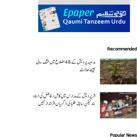
Recommended
مدھیہ پردیش کے 48 اضلاع میں خشک سالی
جیسے حالات
اتر پردیش کےمدارس میں کامل و فاضل کی اسناد
بند لیکن سابقہ طلبا کی ڈگریا ں اثرانداز نہیں
Popular News