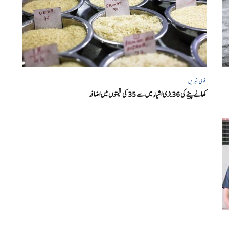
قومی خبریں
کھانے پینے کی 36 بڑی اشیاء میں سے 35 کی قیمتوں میں اضافہ