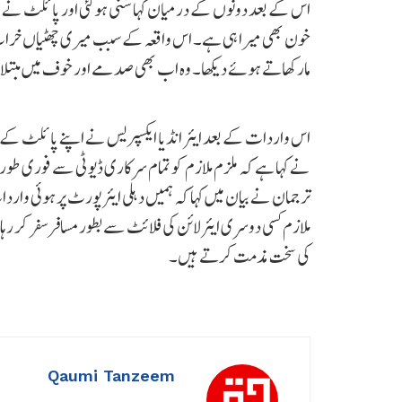
اس کے بعد دونوں کے درمیان کہا سُنی ہوگئی اور پائلٹ نے مج
مارکھاتے ہوئے دیکھا۔ وہ اب بھی صدمے اور خوف میں مبتلا
اس واردات کے بعد ایئر انڈیا ایکسپریس نے اپنے پائلٹ کے رو
نے کہا ہے کہ ملزم ملازم کو تمام سرکاری ڈیوٹی سے فوری طور پر
ترجمان نے بیان میں کہا کہ ہمیں دہلی ایئرپورٹ پر ہوئی وارد
ملازم کسی دوسری ایئرلائن کی فلائٹ سے بطور مسافر سفر کر رہا
کی سخت مذمت کرتے ہیں۔
Qaumi Tanzeem