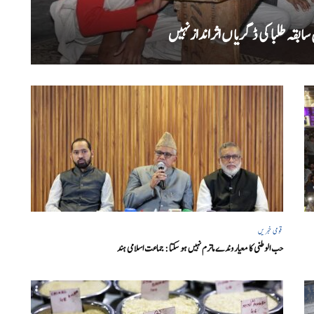
بقہ طلبا کی ڈگریا ں اثرانداز نہیں
قومی خبریں
حب الوطنی کا معیار وندے ماترم نہیں ہو سکتا : جماعت اسلامی ہند