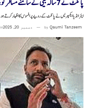
پائلٹ نے 7 سالہ بیٹی کے سامنے مسافر کو بنایا تشدد کا نشانہ
ایئر انڈیا ایکسپریس نے پائلٹ کے رویے پر افسوس کا اظہار کرتے ہوئے ک
Qaumi Tanzeem
by
دسمبر 20, 2025
in