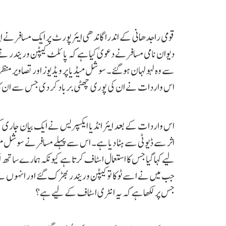
قومی راجدھانی کے اندرا گاندھی ایئرپورٹ پر ایک مسافر نے ای
دیوان نامی مسافر نے دعویٰ کیا ہے کہ پائلٹ کیپٹن وریندر ن
سے وہ لہو لہان ہوگئے۔ سوشل میڈیا پر ویڈیوز اور تصاویر منظر ع
اس واردات نے ان کی پوری چھٹی برباد کر دی جس سے ان کا خاندان خاص طور پر ان 
اس واردات کے بعد ایئر انڈیا ایکسپریس نے ایک بیان جاری 
اثر سے ڈیوٹی سے ہٹا دیا ہے۔ اس سے پہلے مسافر نے سوشل می
جب میں نے اسے ٹوکا تو کیپٹن وریندر بھڑک گئے اور انہوں نے م
جس پر لکھا ہے کہ یہ انٹری اسٹاف کے لیے ہے؟