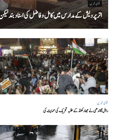
قومی خبریں
اتر پردیش کےمدارس میں کامل و فاضل کی اسناد بند لیکن سا
قومی خبریں
راہل گاندھی نے جھارکھنڈ کے طلبہ تحریک کی حمایت کی