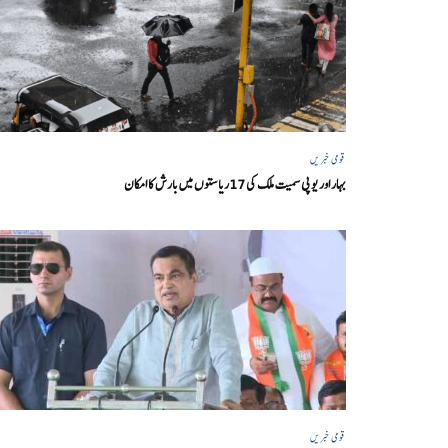
قومی خبریں
بہار اور یو پی سمیت ملک کی 17ریاستوں میں بارش کا امکان
قومی خبریں