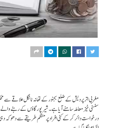
مغربی اتر پردیش کے ضلع بجنور کے تھانہ نانگل علاقے سے محکم
سنسنی خیز معاملہ سامنے آیا ہے۔ شیرپور گاؤں کے رہنے وال
درخواست دائر کر کے کئی افراد پر منظم طریقے سے دھوکہ دہی
الزام لگایا گیا ہے۔