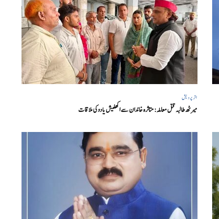
اتر پردیش
میرٹھ طالبہ قتل معاملہ: متاثرہ خاندان سے اکھلیش یادوکی ملاقات