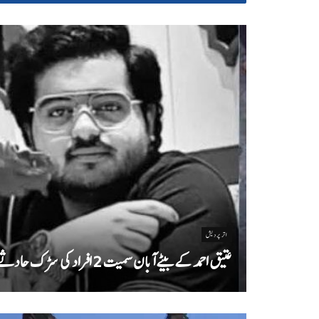
اتر پردیش
عتیق احمد کے بیٹے آبان سمیت 2 افراد کی سڑک حادثے میں موت