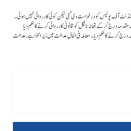
پرنٹنڈنٹ آف پولیس کو درخواست دی گئی لیکن کوئی کارروائی نہیں ہوئی۔
مہ درج کرکے تھانہ نانگل کو قانونی کارروائی کرنے کا حکم دیا
 کرنے کا حکم دیا۔ معاملہ فی الحال عدالت میں زیر التوا ہے، عدالت