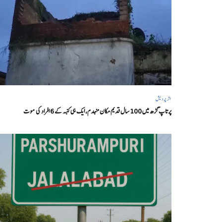
اتر پردیش
پرتاپ گڑھ میں 100 سال قدیم مکان منہدم، ایک ہی کنبہ کے 6 افراد کی موت