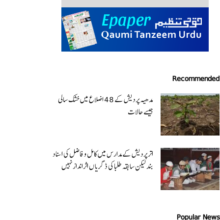
Recommended
مدھیہ پردیش کے 48 اضلاع میں خشک سالی
جیسے حالات
اتر پردیش کےمدارس میں کامل و فاضل کی اسناد
بند لیکن سابقہ طلبا کی ڈگریا ں اثرانداز نہیں
Popular News