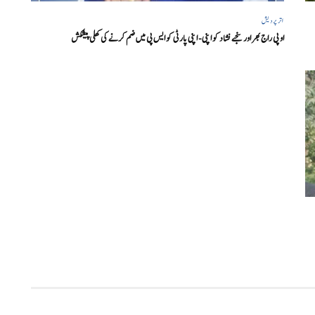
اتر پردیش
او پی راج بھر اور سنجے نشاد کو اپنی- اپنی پارٹی کو ایس پی میں ضم کرنے کی کھلی پیشکش