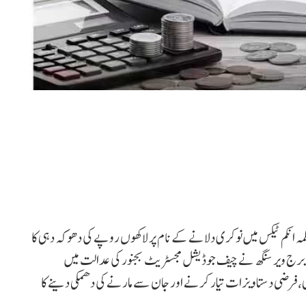
ہ انکم ٹیکس میں نوکری دلانے کے نام پر لاکھوں روپے کی دھوکہ دہی کا
ے برج ویر سنگھ نے چیف جوڈیشل مجسٹریٹ بجنور کی عدالت میں
، فرضی دستاویزات تیار کرنے اور جان سے مارنے کی دھمکی دینے کا