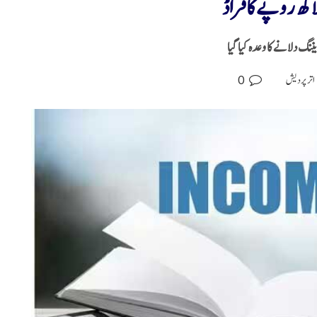
یننگ دلانے کا وعدہ کیا گیا
0
اتر پردیش