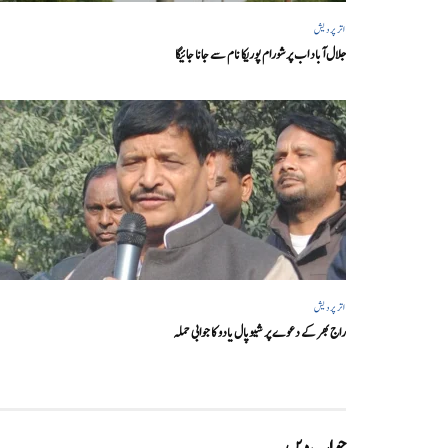
اتر پردیش
جلال آباد اب پرشورام پوریکا نام سے جانا جائیگا
اتر پردیش
راج بھر کے دعوے پر شیوپال یادو کا جوابی حملہ
جواب دیں