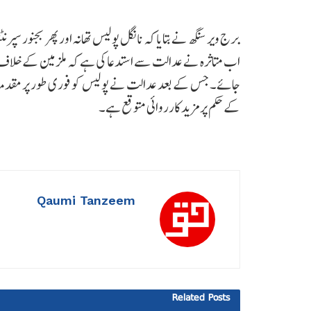
برج ویر سنگھ نے بتایا کہ نانگل پولیس تھانہ اور پھر بجنور س
اب متاثرہ نے عدالت سے استدعا کی ہے کہ ملزمین کے خلاف مقد
جائے۔ جس کے بعد عدالت نے پولیس کو فوری طور پر مقدمہ درج
کے حکم پر مزید کارروائی متوقع ہے۔
Qaumi Tanzeem
Related
Posts