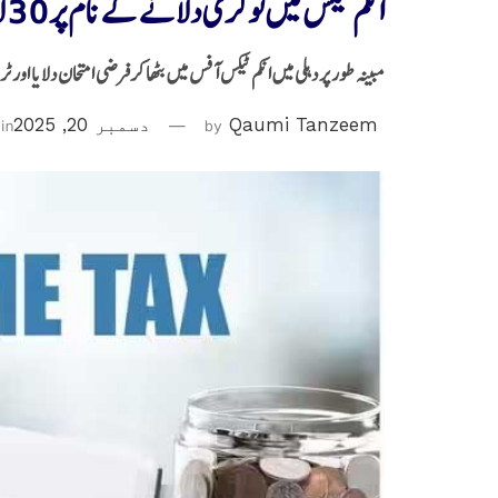
انکم ٹیکس میں نوکری دلانے کے نام پر 30 لاکھ روپے کا فراڈ
مبینہ طور پر دہلی میں انکم ٹیکس آفس میں بٹھا کرفرضی امتحان دلایا اور ٹر
Qaumi Tanzeem
by
دسمبر 20, 2025
in