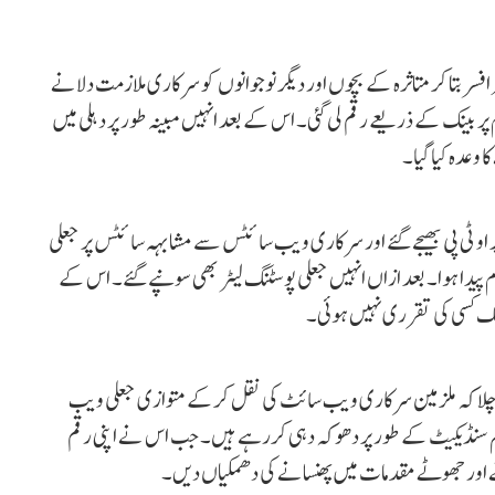
افسر بتا کر متاثرہ کے بچوں اور دیگر نوجوانوں کو سرکاری ملازمت دلانے
 پر بینک کے ذریعے رقم لی گئی۔ اس کے بعد انہیں مبینہ طور پر دہلی میں
 وعدہ کیا گیا۔
او ٹی پی بھیجے گئے اور سرکاری ویب سائٹس سے مشابہہ سائٹس پر جعلی
رم پیدا ہوا۔ بعد ازاں انہیں جعلی پوسٹنگ لیٹر بھی سونپے گئے۔ اس کے
تک کسی کی تقرری نہیں ہوئی۔
پتہ چلا کہ ملزمین سرکاری ویب سائٹ کی نقل کرکے متوازی جعلی ویب
نظم سنڈیکیٹ کے طور پر دھوکہ دہی کررہے ہیں۔ جب اس نے اپنی رقم
نے اور جھوٹے مقدمات میں پھنسانے کی دھمکیاں دیں۔