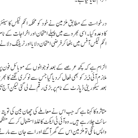
درخواست کے مطابق ملزمین نے خود کو محکمہ انکم ٹیکس کا سینئر 
کا وعدہ کیا۔ اسی بھروسے میں پہلے امتحان اور اخراجات کے نام
انکم ٹیکس آفس میں بٹھا کرفرضی امتحان دلایا اور ٹریننگ دلانے کا
الزام ہے کہ کچھ عرصے کے بعد نوجوانوں کے موبائل فون پر 
ملازم آئی ڈیز کو بھی فعال کردیا گیا جس سے نوکری لگنے کا بھ
بعد سیکوریٹی ڈپازٹ کے نام پر بڑی رقم لے لی گئی لیکن آج 
متاثرہ کا کہنا ہے کہ جب اس نے معاملے کی چھان بین کی تو 
سائٹ چلا رہے ہیں۔ وہ آئی ٹی ایکٹ کا غلط استعمال کرکے م
واپس مانگی تو ملزمین اس کے گھر آگئے اور اسے جان سے مار