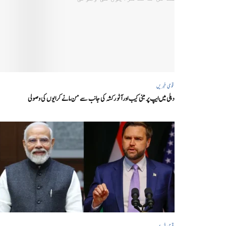
قومی خبریں
دہلی میں ایپ پر مبنی کیب اور آٹو رکشہ کی جانب سے من مانے کرایوں کی وصولی
قومی خبریں