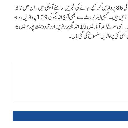
قابل ذکر ہے کہ ہفتہ کی دوپہر تک دہلی سے جانے اور آنے والی 86 پروازیں کر کیے جانے کی خبریں سامنے آ چکی ہیں۔ ان میں 37
دہلی سے روانہ ہونے والی اور 49 دہلی آنے والی انڈیگو کی پروازیں ہیں۔ ممبئی ایئرپورٹ سے بھی آج انڈیگو کی 109 پروازیں رد ہو
گئیں، جن میں 51 آنے والی اور 58 جانے والی پروازیں ہیں۔ اسی طرح احمد آباد میں 19 انڈیگو پروازیں اور ترووننت پورم میں 6
یں بھی کئی پروازیں منسوخ کی گئی ہیں۔