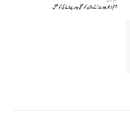
‘ آتم نربھر بھارت’ کے وژن کو عملی جامہ پہنانے کی کوشش