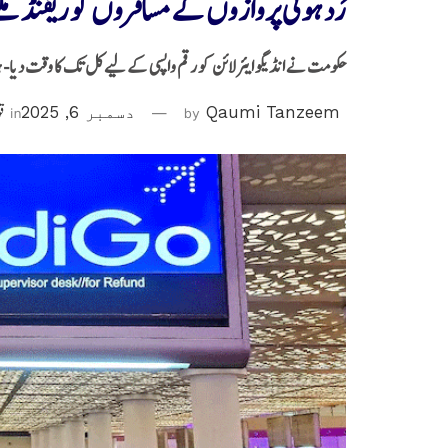
رَد ہوئی پروازوں کے مسافروں کو ریفنڈ ملنے
حکومت نے انڈیگو ایئرلائن کو رقم واپسی کے لیے کل تک کا وقت دیا- 
Qaumi Tanzeem
by
دسمبر 6, 2025
in
قو