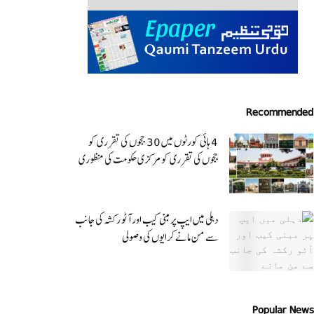
Recommended
4 ہائی کورٹوں میں 30 ججوں کی تقرری کو
ججوں کی تقرری کو مرکزی حکومت کی منظوری
دہلی میں ایپ پر مبنی کیب اور آٹو رکشہ کی جانب
سے من مانے کرایوں کی وصولی
Popular News