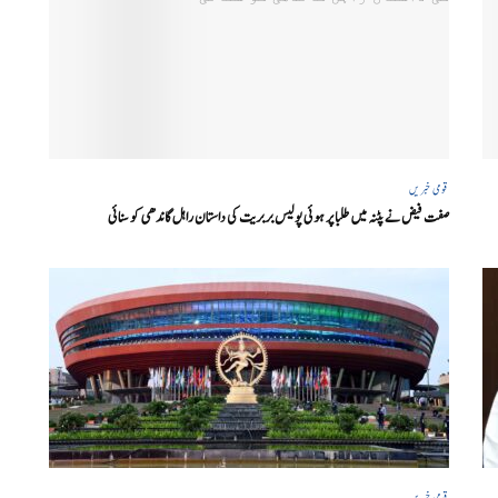
قومی خبریں
صفت فیض نے پٹنہ میں طلبا پر ہوئی پولیس بربریت کی داستان راہل گاندھی کو سنائی
قومی خبریں