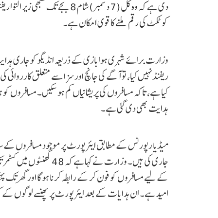
کو ٹکٹ کی رقم ملنے کا قوی امکان ہے۔
وزارت برائے شہری ہوابازی کے ذریعہ انڈیگو کو جاری ہدایت م
کیا ہے، تاکہ مسافروں کی پریشانیاں کم ہو سکیں۔ مسافروں کو 
ہدایت بھی دی گئی ہے۔
میڈیا رپورٹس کے مطابق ایئرپورٹ پر موجود مسافروں کے سام
جاری کی ہیں۔ وزارت نے کہا 
کے لیے مسافروں کو فون کر کے رابطہ کرنا ہوگا اور گھر تک پ
امید ہے۔ ان ہدایات کے بعد ایئرپورٹ پر پھنسے لوگوں کے کھان