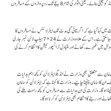
دی ہے کہ وہ کل (7 دسمبر) شام 8 بجے تک سبھی زیر التوا ریفنڈ کو یقینی بنائے۔ یعنی اتوار کی شام 8 بجے تک رَد پروازوں کے مسافروں
یں کہا گیا ہے کہ اگر بتائی گئی مدت تک ایئرلائنس نے مسافروں کا
ریفنڈ نہیں کیا، تو آگے کی جانچ اور سزا سے متعلق کارروائی کی جا سکتی ہے۔ اس کے علاوہ وزارت نے 24×7 ہیلپ لائن نمبر جاری
ہوٹل میں ٹھہرے، کھانے اور متبادل ٹرانسپورٹیشن کا انتظام کرنے کی
ان سے متعلق بھی وزارت نے انڈیگو ایئرلائن کو کچھ اہم ہدایات
ہے کہ 48 گھنٹوں میں کسٹمر تک ان کا سامان پہنچنا چاہیے۔ وزارت کا کہنا ہے کہ ایئرلائن کو سامان
ہنچنا ہوگا۔ وزارت کی ان ہدایات سے مسافروں کو کچھ راحت ملنے کی
ے اور رہنے کا انتظام بھی ایئرلائن کو کرنا ہوگا۔