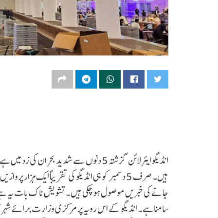
انڈیگو ایئرلائن گزشتہ 5 دنوں سے شدید بحران
جانے کی خبریں موصول ہو چکی ہیں۔ تشویش ناک بات یہ ہے کہ 
سامنا ہے۔ انڈیگو کے اس رویہ پر مرکزی وزارت برائے شہری