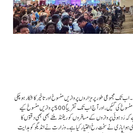
 کی زد میں ہے۔ اب تک مجموعی طور پر ہزاروں پروازیں منسوخ اور تاخیر کا شکار ہو چکی
ہیں۔ صرف 5 دسمبر کو ہی انڈیگو کی تقریباً ایک ہزار پروازیں منسوخ کی گئیں، اور آج اب تک تقریباً 500 پروازیں منسوخ کیے
رَد ہوئی پروازوں کے مسافروں کو ریفنڈ ملنے بھی بھی دقتوں کا
 ہوابازی نے سخت رخ اختیار کیا ہے۔ وزارت نے انڈیگو کو ہدایت