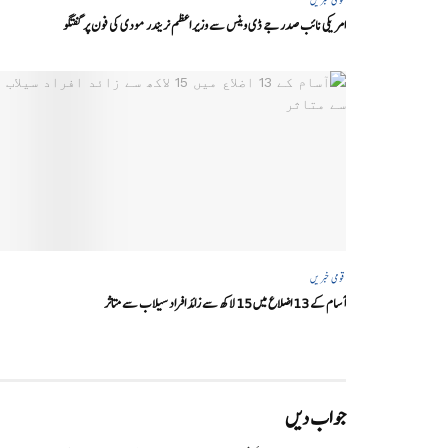
امریکی نائب صدر جے ڈی وینس سے وزیر اعظم نریندر مودی کی فون پر گفتگو
قومی خبریں
آسام کے 13 اضلاع میں 15 لاکھ سے زائد افراد سیلاب سے متاثر
جواب دیں