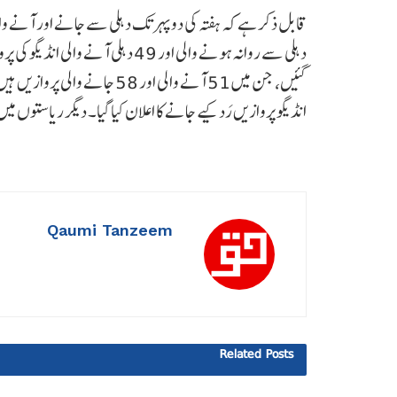
انڈیگو پروازیں رَد کیے جانے کا اعلان کیا گیا۔ دیگر ریاستوں م
Qaumi Tanzeem
Related
Posts