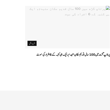
اتر پردیش
پرتاپ گڑھ میں 100 سال قدیم مکان منہدم، ایک ہی کنبہ کے 6 افراد کی موت