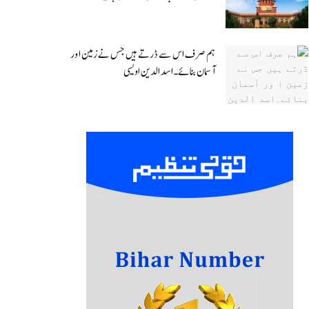
ہم صرف اس سے ڈرتے ہیں جس نے زمین ا ور
آسمان بنائے۔اسد الدین اویسی