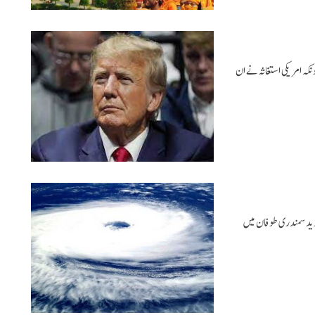
ہ امریکی استغاثہ نے ان
مطابق بپرجوئے اگلے 4 گھنٹوں میں شدید سمندری طوفان میں