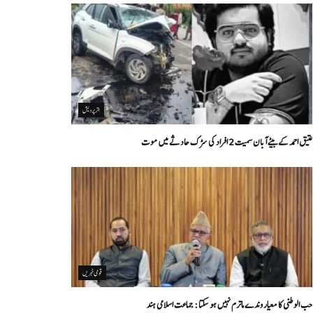
اتر پردیش
عتیق احمد کے بیٹے آبان سمیت 2 افراد کی سڑک حادثے میں موت
قومی خبریں
حب الوطنی کا معیار وندے ماترم نہیں ہو سکتا : جماعت اسلامی ہند