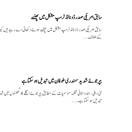
سابق امریکی صدر ڈونالڈ ٹرمپ مشکل میں پھنسے
سابق امریکی صدر ڈونالڈ ٹرمپ مشکل میں پھنسے ہوئے دکھائی دے رہے ہیں کیونک
کے خلاف...
بپرجوئے شدید سمندری طوفان میں تبدیل ہو سکتا ہے
نئی دہلی: ہندوستانی محکمہ موسمیات کے 
تبدیل ہو سکتا ہے۔...