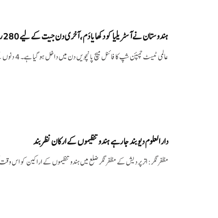
ہندوستان نے آسٹریلیا کو دکھایا دَم، آخری دن جیت کے لیے 280 رنوں کی ضرورت
عالمی ٹیسٹ چمپئن شپ کا فائنل میچ پانچویں دن میں داخل ہو گیا ہے۔ 4 دنوں کے کھیل میں اب...
دار العلوم دیوبند جا رہے ہندو تنظیموں کے ارکان نظربند
مظفر نگر: اتر پردیش کے مظفر نگر ضلع میں ہندو تنظیموں کے اراکین کو اس وقت 