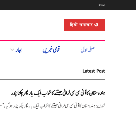
Home
हिंदी समाचार
صفحہ اول
قومی خبریں
بہار
Latest Post
ہندوستان کا آئی سی سی ٹرافی جیتنے کا خواب ایک بار پھر چکنا چور
لندن: ہندوستان کا آئی سی سی ٹرافی جیتنے کا خواب ایک بار پھر چکنا چور ہوگیا، آسٹ