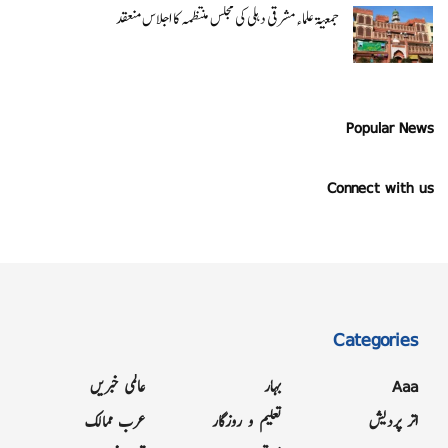
جمعیۃ علماء مشرقی دہلی کی مجلس منتظمہ کا اجلاس منعقد
Popular News
Connect with us
Categories
Aaa
بہار
عالمی خبریں
اتر پردیش
تعلیم و روزگار
عرب ممالک