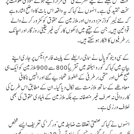
محنت کش طبقے کے لیے خطرے کی گھنٹی قرار دیتے ہوئے مودی حکومت پر
سخت تنقید کی ہے۔ انہوں نے کہا کہ یہ واقعہ اس بات کا واضح اشارہ ہے
کہ نئے لیبر کوڈز مزدوروں اور ملازمین کے حقوق کو کمزور کرنے والے
قوانین ہیں، جن کے نتیجے میں لاکھوں کارکن غیر یقینی روزگار اور اچانک
برطرفیوں کا شکار ہو سکتے ہیں۔
کے سی وینوگوپال نے سماجی رابطے کے پلیٹ فارم ایکس پر جاری اپنے
بیان میں کہا کہ کورو ہیلتھ میں تقریباً 800 سے 900 ملازمین کو ایک ہی
صبح مکمل اور حتمی برطرفی کے خطوط تھما دیے گئے اور انہیں ناکافی
معاوضے کے ساتھ ملازمت سے نکال دیا گیا۔ ان کے مطابق اس طرح کی
کارروائی نہ صرف غیر منصفانہ ہے بلکہ ملازمین کے بنیادی حقوق کی بھی
خلاف ورزی ہے۔
انہوں نے کہا کہ صنعتی تعلقات ضابطہ میں ’ورکر‘ کی تعریف ایسے شخص