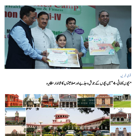
قومی خبریں
"بچوں کا ماٹی-4” میں بچوں کے جوش و جذبے اور صلاحیتوں کا شاندار مظاہرہ