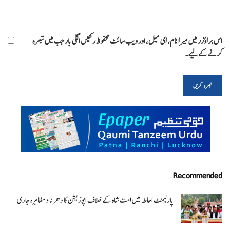
اس براؤزر میں میرا نام، ای میل، اور ویب سائٹ محفوظ رکھیں اگلی بار جب میں تبصرہ
کرنے کےلیے۔
Recommended
پارلیمنٹ احاطہ میں امت شاہ کے خلاف اپوزیشن کا دھرنا و مظاہرہ جاری