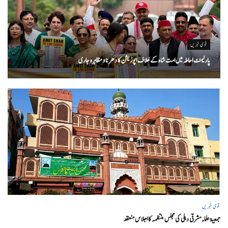
قومی خبریں
پارلیمنٹ احاطہ میں امت شاہ کے خلاف اپوزیشن کا دھرنا و مظاہرہ جاری
قومی خبریں
جمعیۃ علماء مشرقی دہلی کی مجلس منتظمہ کا اجلاس منعقد