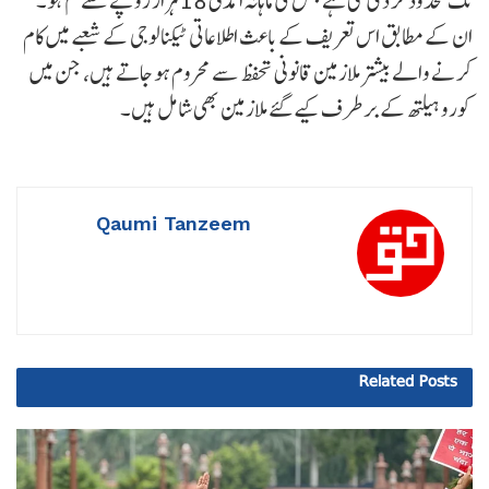
تک محدود کر دی گئی ہے جس کی ماہانہ آمدنی 18 ہزار روپے سے کم ہو۔
ان کے مطابق اس تعریف کے باعث اطلاعاتی ٹیکنالوجی کے شعبے میں کام
کرنے والے بیشتر ملازمین قانونی تحفظ سے محروم ہو جاتے ہیں، جن میں
کورو ہیلتھ کے برطرف کیے گئے ملازمین بھی شامل ہیں۔
Qaumi Tanzeem
Related
Posts