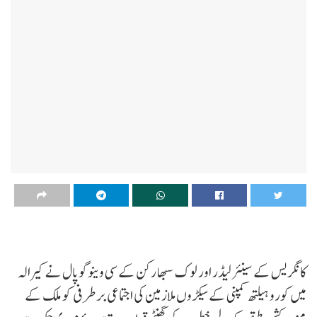
کانگریس کے سینئر لیڈر اور لوک سبھا رکن کے سی وینوگوپال نے کیرالہ
میں کورو ہیلتھ کمپنی کے سیکڑوں ملازمین کی اجتماعی برطرفی کو ملک کے