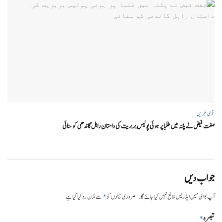
قومی خبریں
صفت فیض نے پٹنہ میں طلبا پر ہوئی پولیس بربریت کی داستان راہل گاندھی کو سنائی
جواب دیں
*
آپ کا ای میل ایڈریس شائع نہیں کیا جائے گا۔
ضروری خانوں کو
سے نشان زد کیا گیا ہے
تبصرہ
*