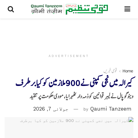
ADVERTISEMENT
Home
قومی خبریں
کیرالہ میں نجی کمپنی نے 900 ملازمین کو کیا برطرف
وینوگوپال نے لیبر قوانین کو ذمہ دار ٹھہرایا، مودی حکومت پر تنقید
Qaumi Tanzeem
by
جولائی 7, 2026