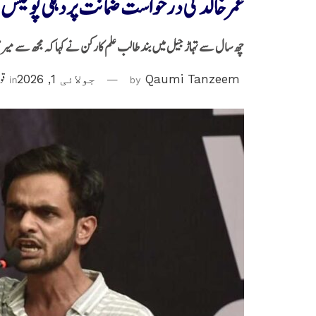
عمر خالد کی درخواست ضمانت پر دہلی پولیس 
چھ سال سے تہاڑ جیل میں بند طالب علم کارکن نے کہا کہ مجھ سے میری
Qaumi Tanzeem
by
جولائی 1, 2026
in
قو