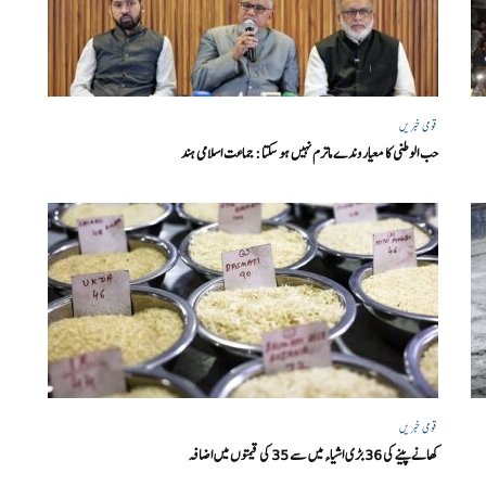
قومی خبریں
حب الوطنی کا معیار وندے ماترم نہیں ہو سکتا : جماعت اسلامی ہند
قومی خبریں
کھانے پینے کی 36 بڑی اشیاء میں سے 35 کی قیمتوں میں اضافہ