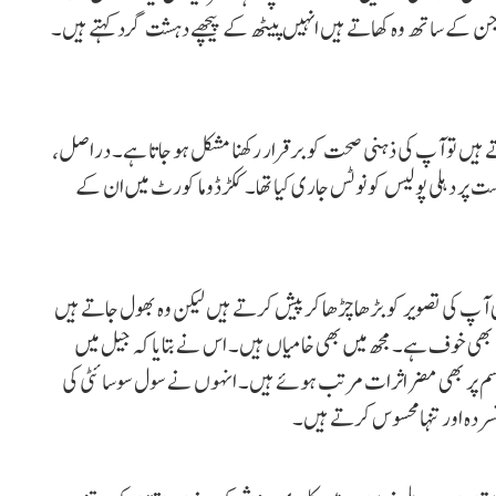
ن کے ساتھ وہ کھاتے ہیں انہیں پیٹھ کے پیچھے دہشت گرد کہتے ہیں۔
 ہیں تو آپ کی ذہنی صحت کو برقرار رکھنا مشکل ہو جاتا ہے۔ دراصل،
ت پر دہلی پولیس کو نوٹس جاری کیا تھا۔ ککڑڈوما کورٹ میں ان کے
آپ کی تصویر کو بڑھا چڑھا کر پیش کرتے ہیں لیکن وہ بھول جاتے ہیں
ے بھی خوف ہے۔ مجھ میں بھی خامیاں ہیں۔ اس نے بتایا کہ جیل میں
سم پر بھی مضر اثرات مرتب ہوئے ہیں۔ انہوں نے سول سوسائٹی کی
فسردہ اور تنہا محسوس کرتے ہیں۔