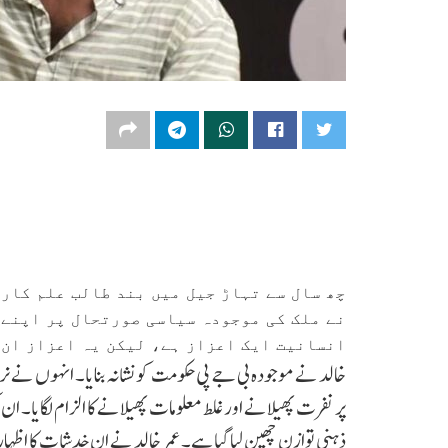
چھ سال سے تہاڑ جیل میں بند طالب علم کار
نے ملک کی موجودہ سیاسی صورتحال پر اپنے خ
انسانیت ایک اعزاز ہے، لیکن یہ اعزاز ان 
خالد نے موجودہ بی جے پی حکومت کو نشانہ بنایا۔ انہوں نے ن
پر نفرت پھیلانے اور غلط معلومات پھیلانے کا الزام لگایا۔ ا
ذہنی توازن چھین لیا گیا ہے۔ عمر خالد نے ان خدشات کا اظہا