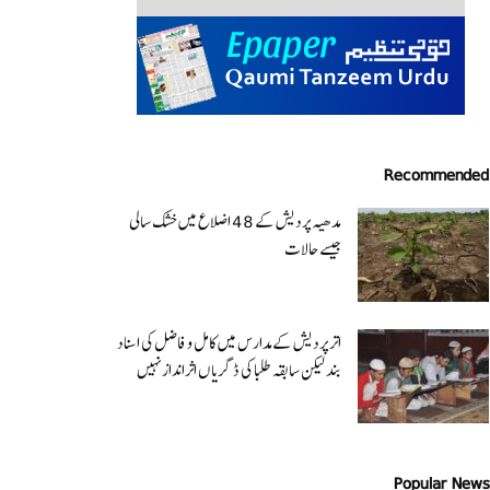
Recommended
مدھیہ پردیش کے 48 اضلاع میں خشک سالی
جیسے حالات
اتر پردیش کےمدارس میں کامل و فاضل کی اسناد
بند لیکن سابقہ طلبا کی ڈگریا ں اثرانداز نہیں
Popular News