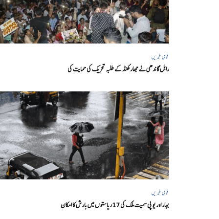
قومی خبریں
راہل گاندھی نے جھارکھنڈ کے طلبہ تحریک کی حمایت کی
قومی خبریں
بہار اور یو پی سمیت ملک کی 17ریاستوں میں بارش کا امکان