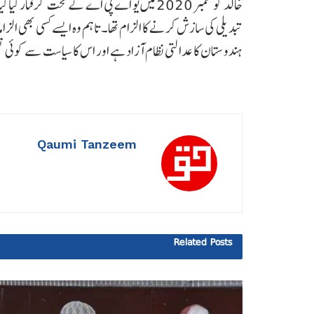
خالد کو ستمبر 2020 میں یو اے پی اے کے تحت گر
تبدیلی کی سازش کرنے کا الزام تھا۔ تاہم وہ ایسے کسی بھی الز
ہندوستان کا عدالتی نظام آزاد ہے اور اس کا سیاست سے کوئی
Qaumi Tanzeem
Related
Posts