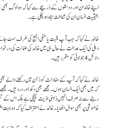
اپنے خاندان اور دوستوں کے ذریعے سے کہا کہ وہ لوگ بھی ج
بحیثیت انسان ان کی شناخت تباہ ہو چکی ہے۔
خالد نے کہا کہ جب آپ مثبت یا منفی امیج کی طرف سمٹ جاتے
دہلی کی ایک عدالت نے حال ہی میں خالد کی ضمانت کی درخواس
دلائل 4 جولائی کو مقرر ہیں۔
خالد نے کہا کہ آپ کے مفادات کو ذہن میں رکھنے والے بھی 
کہ میں بھی ایک انسان ہوں۔ مجھے بھی دکھ اور درد ہیں۔ مجھ
رہنے سے نہ صرف انہیں ذہنی اذیت پہنچی ہے بلکہ اس کے ج
خاموشی پر بھی سوال اٹھایا۔ خالد نے اعتراف کیا کہ وہ بہت ا