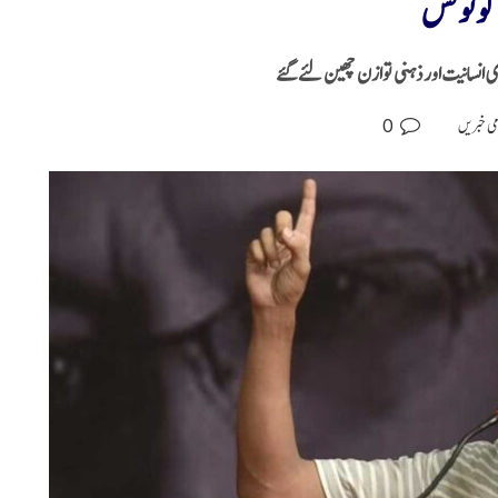
کو نوٹس
 انسانیت اور ذہنی توازن چھین لئے گئے
0
می خبریں