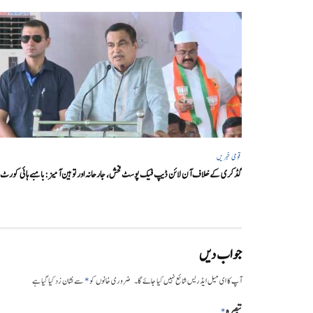
قومی خبریں
گڈکری کے خلاف آن لائن ڈیپ فیک پوسٹ فحش، جارحانہ اور توہین آمیز:بامبے ہائی کورٹ
جواب دیں
*
آپ کا ای میل ایڈریس شائع نہیں کیا جائے گا۔
ضروری خانوں کو
سے نشان زد کیا گیا ہے
تبصرہ
*