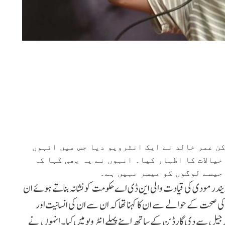
کن عمر خالد نے ایک انٹرویو دیا جس میں انہوں
یالات کا اظہار کیا۔ انہوں نے یہ بھی کہا کہ
جیسے لوگوں کو میسر نہیں ہے۔
ریندر مودی کی قیادت والی این ڈی اے حکومت کو نشانہ بناتے ہوئے ان
ن کی صحت کے حوالے سے ان کا کہنا تھا کہ ان سے ان کی انسانیت اور
ر جیل سے دی گارڈین کے ساتھ اپنے پہلے انٹرویو میں کیا۔ انہوں نے