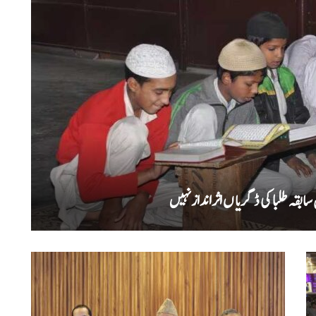
بقہ طلبا کی ڈگریا ں اثرانداز نہیں