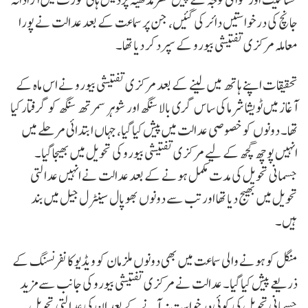
جانچ کی درخواستیں دائر کی گئیں، جن پر سماعت کے بعد عدالت نے پورا
معاملہ مرکزی تفتیشی بیورو کے سپرد کر دیا تھا۔
تحقیقات اپنے ہاتھ میں لینے کے بعد مرکزی تفتیشی بیورو نے اس ماہ کے
آغاز میں ٹویشا شرما کی ساس گری بالا سنگھ اور شوہر سمرتھ سنگھ کو گرفتار کیا
تھا۔ دونوں کو خصوصی عدالت میں پیش کیا گیا، جہاں ابتدائی مرحلے میں
انہیں پوچھ گچھ کے لیے مرکزی تفتیشی بیورو کی تحویل میں بھیجا گیا۔
جسمانی تحویل کی مدت مکمل ہونے کے بعد عدالت نے انہیں عدالتی
تحویل میں بھیج دیا تھا اور تب سے دونوں بھوپال سینٹرل جیل میں بند
ہیں۔
منگل کو ہونے والی سماعت میں بھی دونوں ملزمان کو ویڈیو کانفرنسنگ کے
ذریعے پیش کیا گیا۔ عدالت نے مرکزی تفتیشی بیورو کی جانب سے مزید
جسمانی تحویل کی کوئی درخواست نہ آنے کے بعد ان کی عدالتی تحویل