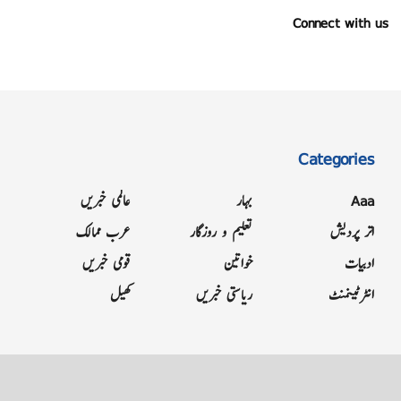
Connect with us
Categories
Aaa
بہار
عالمی خبریں
اتر پردیش
تعلیم و روزگار
عرب ممالک
ادبیات
خواتین
قومی خبریں
انٹرٹینمنٹ
ریاستی خبریں
کھیل
Grievance
Terms & Conditions
Advertise
About