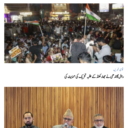
قومی خبریں
راہل گاندھی نے جھارکھنڈ کے طلبہ تحریک کی حمایت کی