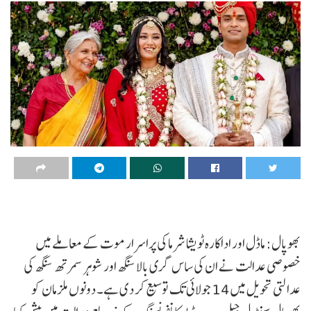
بھوپال: ماڈل اور اداکارہ ٹویشا شرما کی پراسرار موت کے معاملے میں
خصوصی عدالت نے ان کی ساس گری بالا سنگھ اور شوہر سمرتھ سنگھ کی
عدالتی تحویل میں 14 جولائی تک توسیع کر دی ہے۔ دونوں ملزمان کو