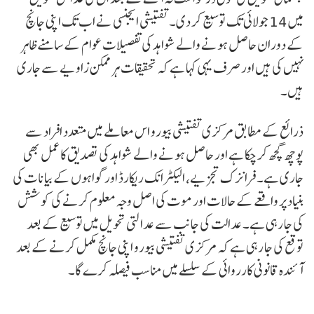
میں 14 جولائی تک توسیع کر دی۔ تفتیشی ایجنسی نے اب تک اپنی جانچ
کے دوران حاصل ہونے والے شواہد کی تفصیلات عوام کے سامنے ظاہر
نہیں کی ہیں اور صرف یہی کہا ہے کہ تحقیقات ہر ممکن زاویے سے جاری
ہیں۔
ذرائع کے مطابق مرکزی تفتیشی بیورو اس معاملے میں متعدد افراد سے
پوچھ گچھ کر چکا ہے اور حاصل ہونے والے شواہد کی تصدیق کا عمل بھی
جاری ہے۔ فرانزک تجزیے، الیکٹرانک ریکارڈ اور گواہوں کے بیانات کی
بنیاد پر واقعے کے حالات اور موت کی اصل وجہ معلوم کرنے کی کوشش
کی جا رہی ہے۔ عدالت کی جانب سے عدالتی تحویل میں توسیع کے بعد
توقع کی جا رہی ہے کہ مرکزی تفتیشی بیورو اپنی جانچ مکمل کرنے کے بعد
آئندہ قانونی کارروائی کے سلسلے میں مناسب فیصلہ کرے گا۔