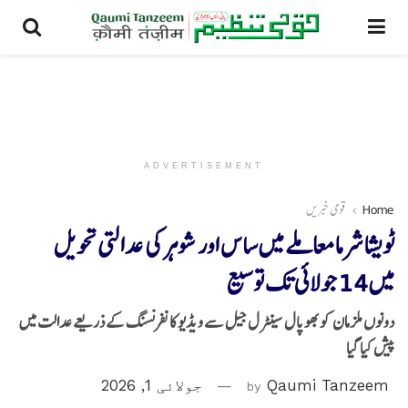
ADVERTISEMENT
Home
قومی خبریں
ٹویشا شرما معاملے میں ساس اور شوہر کی عدالتی تحویل
میں 14 جولائی تک توسیع
دونوں ملزمان کو بھوپال سینٹرل جیل سے ویڈیو کانفرنسنگ کے ذریعے عدالت میں
پیش کیا گیا
Qaumi Tanzeem
by
جولائی 1, 2026