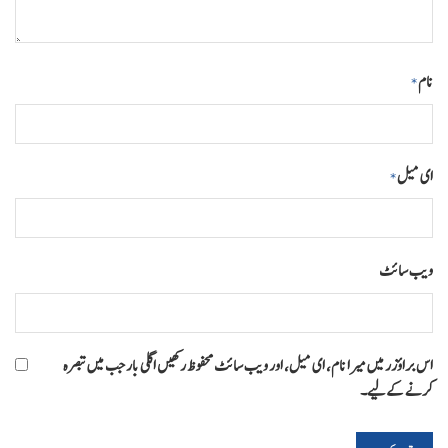
نام
*
ای میل
*
ویب‌ سائٹ
اس براؤزر میں میرا نام، ای میل، اور ویب سائٹ محفوظ رکھیں اگلی بار جب میں تبصرہ
کرنے کےلیے۔