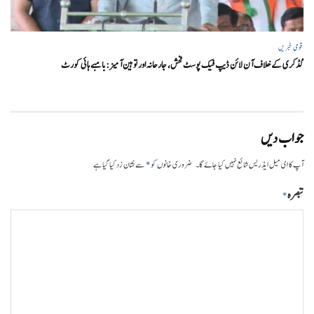
قومی خبریں
گڈکری کے خلاف آن لائن ڈیپ فیک پوسٹ فحش، جارحانہ اور توہین آمیز:بامبے ہائی کورٹ
جواب دیں
*
آپ کا ای میل ایڈریس شائع نہیں کیا جائے گا۔
ضروری خانوں کو
سے نشان زد کیا گیا ہے
تبصرہ
*