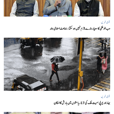
قومی خبریں
حب الوطنی کا معیار وندے ماترم نہیں ہو سکتا : جماعت اسلامی ہند
قومی خبریں
بہار اور یو پی سمیت ملک کی 17ریاستوں میں بارش کا امکان