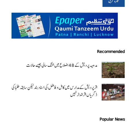
Recommended
مدھیہ پردیش کے 48 اضلاع میں خشک سالی جیسے حالات
اتر پردیش کےمدارس میں کامل و فاضل کی اسناد بند لیکن سابقہ طلبا کی
ڈگریا ں اثرانداز نہیں
Popular News