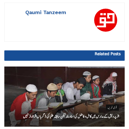
Qaumi Tanzeem
Related
Posts
قومی خبریں
اتر پردیش کےمدارس میں کامل و فاضل کی اسناد بند لیکن سابقہ طلبا کی ڈگریا ں اثرانداز نہیں