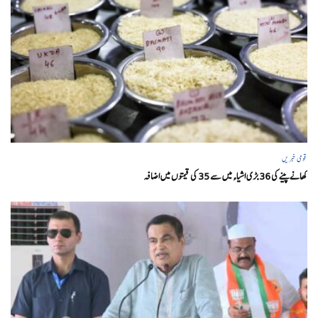
قومی خبریں
کھانے پینے کی 36 بڑی اشیاء میں سے 35 کی قیمتوں میں اضافہ