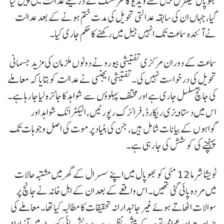
بھوپال سینٹرل جیل سے ویڈیو کانفرنسنگ کے ذریعے عدالت میں پیش کیا
گیا، جہاں ان کی سابقہ عدالتی تحویل کی مدت ختم ہونے کے بعد عدالت
نے آئندہ سماعت تک انہیں جیل میں رکھنے کا حکم جاری کیا۔
سماعت کے دوران مرکزی تفتیشی بیورو نے دونوں ملزمان کی مزید جسمانی
تحویل کی درخواست نہیں کی۔ تفتیشی ایجنسی نے عدالت کو بتایا کہ معاملے
کی جانچ مسلسل جاری ہے اور مختلف پہلوؤں سے شواہد کا جائزہ لیا جا رہا ہے۔
اس میں دستاویزی ریکارڈ، فرانزک رپورٹیں، الیکٹرانک شواہد اور
گواہوں کے بیانات شامل ہیں، جن کی بنیاد پر موت کی اصل وجوہات تک
پہنچنے کی کوشش کی جا رہی ہے۔
ٹویشا شرما 12 مئی کو بھوپال میں اپنے سسرال کے گھر میں مشتبہ حالات
میں مردہ پائی گئی تھیں۔ اس واقعے کے بعد ان کے اہل خانہ نے جانچ پر
سوالات اٹھاتے ہوئے غیر جانبدارانہ تحقیقات کا مطالبہ کیا تھا۔ معاملے کی
حساسیت اور عوامی توجہ کے پیش نظر مدھیہ پردیش ہائی کورٹ میں آزادانہ