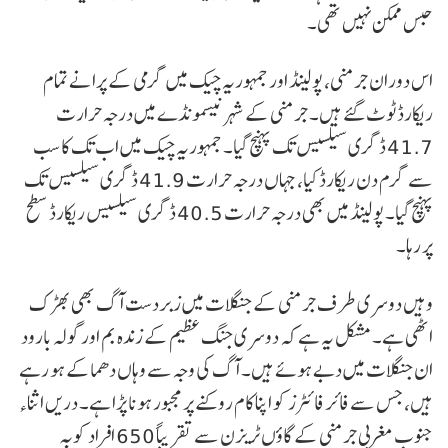
حبس ممکن نہیں تھی۔
اس دوران جرمنی، پولینڈ اور جمہوریہ چیک میں گرمی کے پرانے تمام
ریکارڈ ٹوٹ گئے ہیں۔ جرمنی کے شہر نیسمونڈے میں درجہ حرارت
41.7 ڈگری سیلسیس تک پہنچ گیا۔ جمہوریہ چیک میں اب تک کا سب
سے گرم دن ریکارڈ کیا، جہاں درجہ حرارت 41.9 ڈگری سیلسیس تک
پہنچ گیا۔ پولینڈ میں بھی درجہ حرارت 40.5 ڈگری سیلسیس ریکارڈ سطح
پر رہا۔
وہیں دوسری طرف جرمنی کے جنگلات میں زبردست آگ بھی بھڑک
اٹھی ہے۔ مشکل یہ ہے کہ دوسری جنگ عظیم کے زندہ بم اور گولہ بارود
ان جنگلات میں دبے ہوئے ہیں۔ آگ کی وجہ سے وہاں دھماکے ہو رہے
ہیں، جس سے فائر فائٹرز کو اپنا کام روکنے پر مجبور ہونا پڑا ہے۔ دریں اثناء
جنوب مغربی جرمنی کے گاؤں ٹریزن سے تقریباً 650 افراد کو بہ