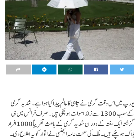
یورپ میں اس وقت گرمی نے تباہی کا عالم پیدا کیا ہوا ہے۔ شدید گرمی
کے سبب 1300 سے زائد اموات ہو چکی ہیں۔ صرف فرانس میں ہی
گزشتہ ایک ہفتہ کے دوران شدید گرمی کے باعث تقریباً 1000 افراد
ہلاک ہو چکے ہیں۔ ملک کی صحت عامہ ایجنسی نے اتوار کو یہ اطلاع دی۔