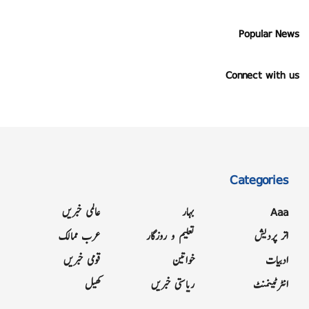
Popular News
Connect with us
Categories
Aaa
بہار
عالمی خبریں
اتر پردیش
تعلیم و روزگار
عرب ممالک
ادبیات
خواتین
قومی خبریں
انٹرٹینمنٹ
ریاستی خبریں
کھیل