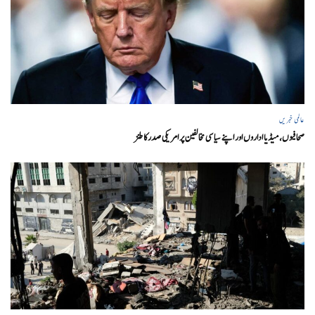
عالمی خبریں
صحافیوں، میڈیا اداروں اور اپنے سیاسی مخالفین پر امریکی صدرکا طنز