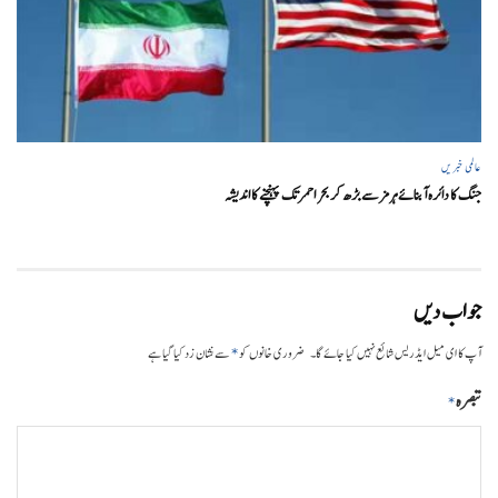
عالمی خبریں
جنگ کا دائرہ آبنائے ہرمز سے بڑھ کر بحر احمر تک پہنچنے کا اندیشہ
جواب دیں
*
آپ کا ای میل ایڈریس شائع نہیں کیا جائے گا۔
ضروری خانوں کو
سے نشان زد کیا گیا ہے
تبصرہ
*