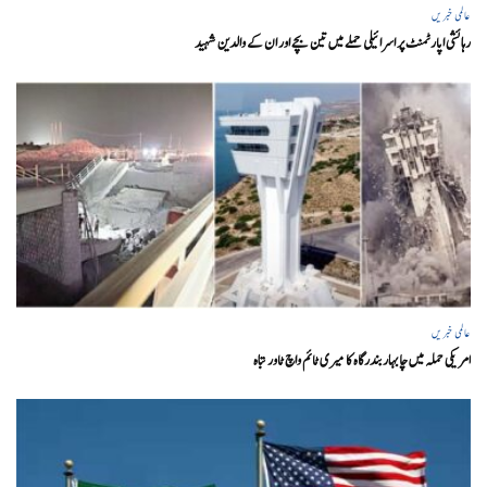
عالمی خبریں
رہائشی اپارٹمنٹ پر اسرائیلی حملے میں تین بچے اور ان کے والدین شہید
عالمی خبریں
امریکی حملہ میں چابہار بندرگاہ کا میری ٹائم واچ ٹاور تباہ