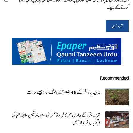
اس براؤزر میں میرا نام، ای میل، اور ویب سائٹ محفوظ رکھیں اگلی بار جب میں تبصرہ
کرنے کےلیے۔
Recommended
مدھیہ پردیش کے 48 اضلاع میں خشک سالی جیسے حالات
اتر پردیش کےمدارس میں کامل و فاضل کی اسناد بند لیکن سابقہ طلبا کی
ڈگریا ں اثرانداز نہیں