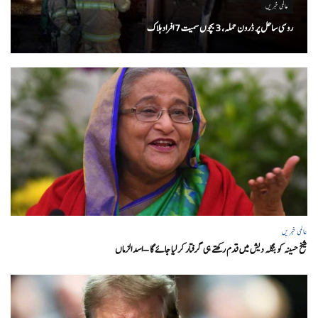
عالمی خبریں
روسی ساحل پر ڈرون حملہ، 3 بچوں سمیت 7 افراد ہلاک
عالمی خبریں
شیخ حسینہ کو بنگلہ دیش میں قدم رکھتے ہی گرفتار کر لیا جائے گا – اسد الزماں