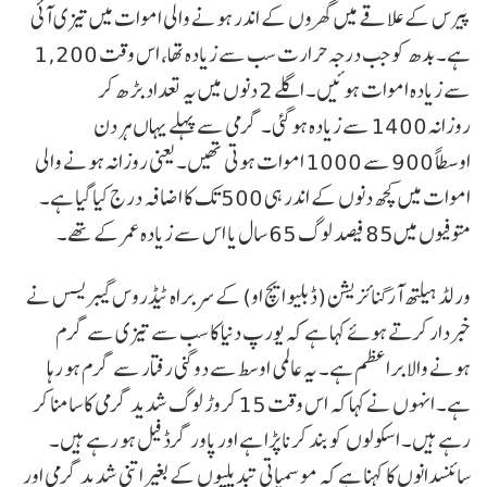
پیرس کے علاقے میں گھروں کے اندر ہونے والی اموات میں تیزی آئی
ہے۔ بدھ کو جب درجہ حرارت سب سے زیادہ تھا، اس وقت 1,200
سے زیادہ اموات ہوئیں۔ اگلے 2 دنوں میں یہ تعداد بڑھ کر
روزانہ 1400 سے زیادہ ہو گئی۔ گرمی سے پہلے یہاں ہر دن
اوسطاً 900 سے 1000 اموات ہوتی تھیں۔ یعنی روزانہ ہونے والی
اموات میں کچھ دنوں کے اندر ہی 500 تک کا اضافہ درج کیا گیا ہے۔
متوفیوں میں85 فیصد لوگ 65 سال یا اس سے زیادہ عمر کے تھے۔
ورلڈ ہیلتھ آرگنائزیشن (ڈبلیو ایچ او) کے سربراہ ٹیڈروس گیبریسس نے
خبردار کرتے ہوئے کہا ہے کہ یورپ دنیا کا سب سے تیزی سے گرم
ہونے والا براعظم ہے۔ یہ عالمی اوسط سے دوگنی رفتار سے گرم ہو رہا
ہے۔ انہوں نے کہا کہ اس وقت 15 کروڑ لوگ شدید گرمی کا سامنا کر
رہے ہیں۔ اسکولوں کو بند کرنا پڑا ہے اور پاور گرڈ فیل ہو رہے ہیں۔
سائنسدانوں کا کہنا ہے کہ موسمیاتی تبدیلیوں کے بغیر اتنی شدید گرمی اور