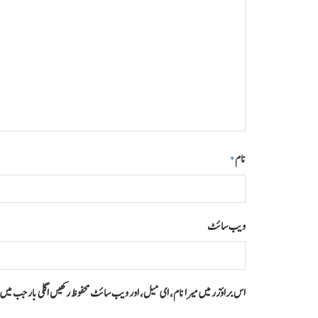
نام
*
ویب‌ سائٹ
اس براؤزر میں میرا نام، ای میل، اور ویب سائٹ محفوظ رکھیں اگلی بار جب می