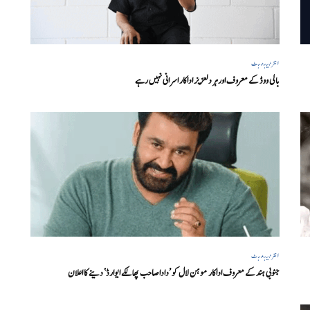
انٹرٹینمنٹ
بالی ووڈ کے معروف اور ہر دلعزیز اداکار اسرانی نہیں رہے
انٹرٹینمنٹ
جنوبی ہند کے معروف اداکار موہن لال کو ’داداصاحب پھالکے ایوارڈ‘ دینے کا اعلان