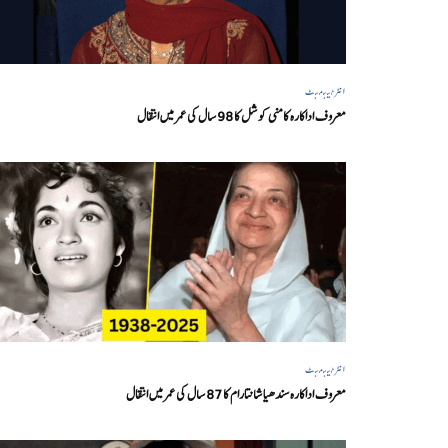
انٹرٹینمنٹ
معروف اداکارہ کامنی کوشل کا 98 سال کی عمر میں انتقال
انٹرٹینمنٹ
معروف اداکارہ سندھیا شانتارام کا 87 سال کی عمر میں انتقال