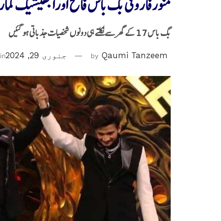
منورفاروقی بگ باس فاتح اورابھیشیک کم
بگ باس 17 کے گھر سے نکلتے ہی دونوں شخصیات جذباتی ہو گئیں
Qaumi Tanzeem
by
جنوری 29, 2024
in