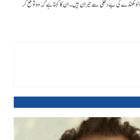
ا لوکھنڈے کی بے دخلی سے حیران ہیں۔ ان کا کہنا ہے کہ وہ توقع کر