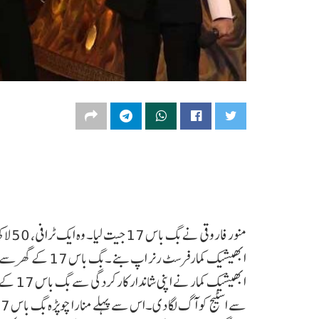
منور 
ابھیشیک کمارفرسٹ ر
ابھیشیک