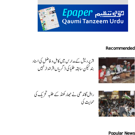
Recommended
اتر پردیش کےمدارس میں کامل و فاضل کی اسناد
بند لیکن سابقہ طلبا کی ڈگریا ں اثرانداز نہیں
راہل گاندھی نے جھارکھنڈ کے طلبہ تحریک کی
حمایت کی
Popular News