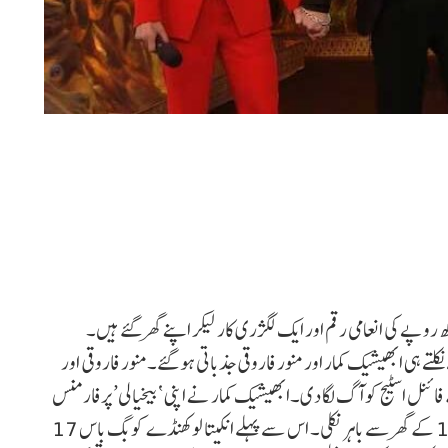
فاروقی نے بگ باس 17 جیت لیا۔ وہ ایک ٹرافی، 50 لاکھ روپے کی انعامی رقم اور ایک لگژری کار لیکر اپنے گھر گئے ہیں۔
نر اپ بنے ۔بگ باس 17 کے گھر سے نکلتے ہی ابھیشیک کمار اور منور فاروقی جذباتی ہو گئے۔منور فاروقی اور
 کمار نے اپنی شاندار کارکردگی سے بگ باس 17 کے فائنل اسٹیج کو آگ لگا دی۔ابھیشیک کمار نے اپنی ‘بیخیالی’ پرفارمنس
سے اسٹیج کو آگ لگا دی۔اس سے پہلے منارا چوپڑہ بگ باس 17 کے گھر سے باہر نکلی۔ اس سے پہلے انکیتا لوکھنڈے کو بگ باس 17