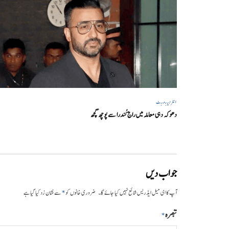
انٹرٹینمنٹ
دھوکہ دہی معاملہ میں راج کُندرا سے پوچھ گچھ
جواب دیں
*
آپ کا ای میل ایڈریس شائع نہیں کیا جائے گا۔
ضروری خانوں کو
سے نشان زد کیا گیا ہے
تبصرہ
*