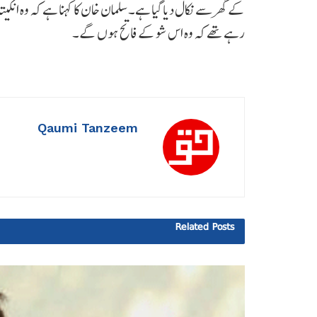
کے گھر سے نکال دیا گیا ہے۔سلمان خان کا کہنا ہے کہ وہ انکیت
رہے تھے کہ وہ اس شو کے فاتح ہوں گے۔
Qaumi Tanzeem
Related
Posts