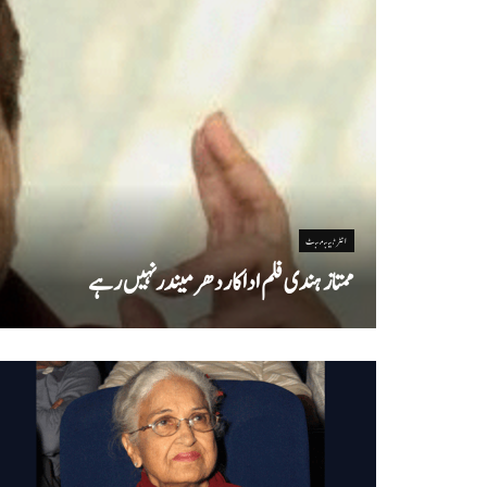
انٹرٹینمنٹ
ممتاز ہندی فلم اداکاردھرمیندرنہیں رہے