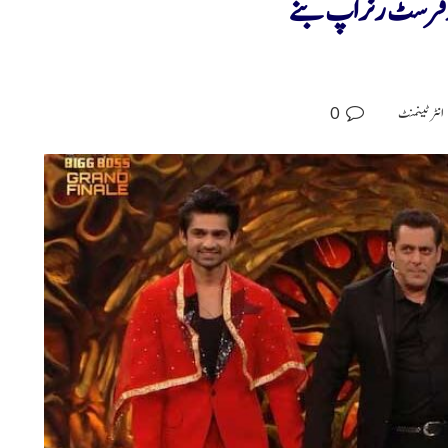
ارفرسٹ رنراپ بنے
0
انٹرٹینمنٹ