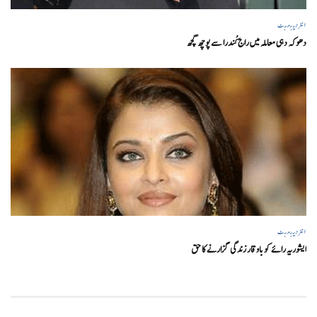
انٹرٹینمنٹ
دھوکہ دہی معاملہ میں راج کُندرا سے پوچھ گچھ
انٹرٹینمنٹ
ایشوریہ رائے کو باوقار زندگی گزارنے کا حق