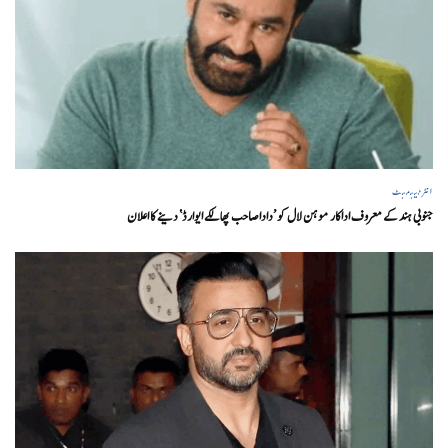
انٹرٹینمنٹ
جنوبی ہند کے معروف اداکار موہن لال کو ’داداصاحب پھالکے ایوارڈ‘ دینے کا اعلان