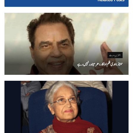
انٹرٹینمنٹ
ممتاز ہندی فلم اداکاردھرمیندرنہیں رہے