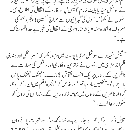
فلم انڈسٹری میں سوگ کی لہر دوڑ گئی ہے۔ بی جے پی لیڈر آشیش شیلار
نے سوشل میڈیا پلیٹ فارم ’ایکس‘ پر اداکارہ کے انتقال کی اطلاع دی۔
انہوں نے لکھا کہ ’’دل کی گہرائیوں سے خراج تحسین! پنجرہ فلم کی
معروف اداکارہ سندھیا شانتارام جی کے انتقال کی خبر بے حد افسوسناک
ہے۔‘‘
آشیش شیلار نے سوشل میڈیا پوسٹ میں مزید لکھا کہ ’’مراٹھی اور ہندی
فلم انڈسٹری میں انہوں نے بہترین اداکاری اور رقص کی مہارت سے
ناظرین کے دلوں پر ایک انمٹ نقوش چھوڑے۔ ’جھنک جھنک پائل
باجے‘، ’دو آنکھیں بارہ ہاتھ‘ اور خاص کر ’پنجرہ‘ فلم میں ان کے یادگار
کردار ناظرین کے دلوں میں ہمیشہ زندہ رہیں گے۔ خدا ان کی روح کو
سکون عطا کرے۔‘‘
قابل ذکر ہے کہ ’ارے جا رے ہٹ نٹ کھٹ‘ سے شہرت پانے والی
اداکارہ سندھیا شانتارام کا اصلی نام وجیا دیشمکھ تھا۔ انہوں نے 1959