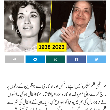
مراٹھی فلم ’پنجرہ‘ میں اپنے رقص اور اداکاری سے ناظرین کے دلوں پر
راج کرنے والی معروف اداکارہ سندھیا شانتارام کا انتقال ہو گیا۔ انہوں
نے 87 سال کی عمر میں دنیا کو الوداع کہہ دیا۔ ان کے انتقال کی خبر سے