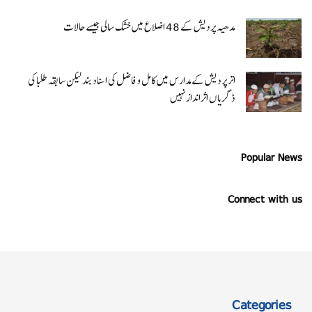
مدھیہ پردیش کے 48 اضلاع میں خشک سالی جیسے حالات
اتر پردیش کےمدارس میں کامل و فاضل کی اسناد بند لیکن سابقہ طلبا کی
ڈگریا ں اثرانداز نہیں
Popular News
Connect with us
Categories