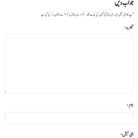
جواب دیں
*
آپ کا ای میل ایڈریس شائع نہیں کیا جائے گا۔
ضروری خانوں کو
سے نشان زد کیا گیا ہے
تبصرہ
*
نام
*
ای میل
*