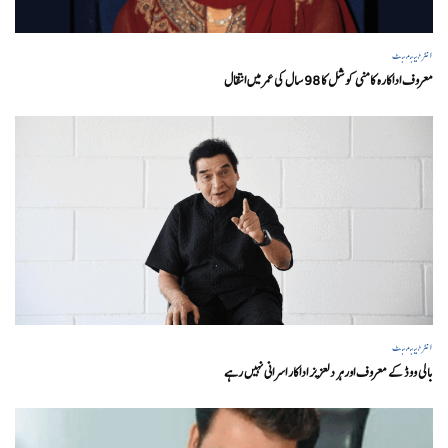
انٹرٹینمنٹ
معروف اداکارہ کامنی کوشل کا 98 سال کی عمر میں انتقال
انٹرٹینمنٹ
بالی ووڈ کے معروف اور ہر دلعزیز اداکار اسرانی نہیں رہے