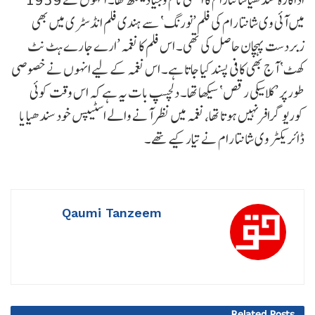
میں آئی وی شانتا رام کی فلم ’نورنگ‘ سے ہندی فلم انڈسٹری میں بھی
زبردست پہچان حاصل کی تھی۔ اس فلم کا نغمہ ’ارے جا رے ہٹ نٹ
کھٹ‘ آج بھی کافی پسند کیا جاتا ہے۔ اس نغمہ کے لیے انہوں نے خصوصی
طور پر ’کلاسیکی رقص‘ سیکھا تھا۔ دلچسپ بات یہ ہے کہ اس وقت کوئی
کوریوگرافر نہیں ہوتا تھا، نغمہ میں نظر آنے والے اسٹیپس خود سندھیا یا
ڈائریکٹر وی شانتا رام نے تیار کیے تھے۔
Qaumi Tanzeem
Related
Posts