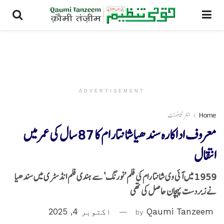
ADVERTISEMENT
Home
انٹرٹینمنٹ
معروف اداکارہ سندھیا شانتارام کا 87 سال کی عمر میں
انتقال
1959 میں آئی وی شانتا رام کی فلم ’نورنگ‘ سے ہندی فلم انڈسٹری میں سندھیا
نے زبردست پہچان حاصل کی تھی
Qaumi Tanzeem
by
اکتوبر 4, 2025