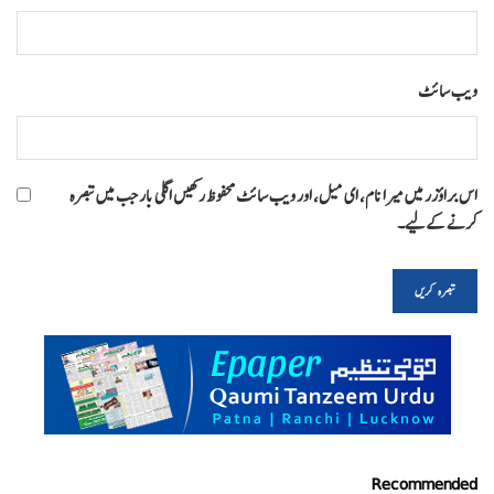
ویب‌ سائٹ
اس براؤزر میں میرا نام، ای میل، اور ویب سائٹ محفوظ رکھیں اگلی بار جب میں تبصرہ
کرنے کےلیے۔
Recommended