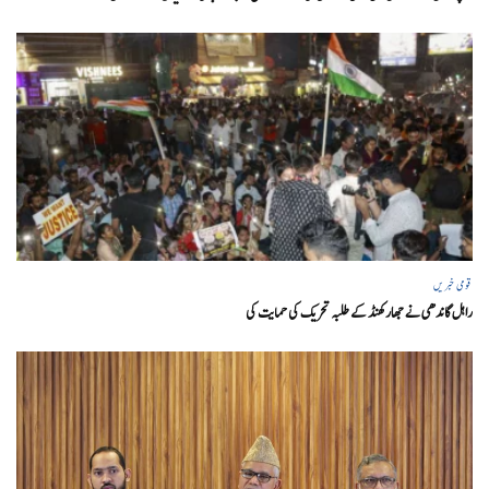
قومی خبریں
راہل گاندھی نے جھارکھنڈ کے طلبہ تحریک کی حمایت کی