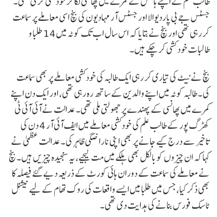
طالب علم نے اپنے ہاسٹل کے کمرے میں پھانسی لگا کر خودکشی کر لی تھی۔
جسٹس جے بی پاردیوالا اور جسٹس آر مہادیون کی بنچ اسی معاملے پر سماعت
کر رہی تھی اور بنچ نے بتایا کہ اس سال اب تک کوٹہ میں 14 طلبا و
طالبات خود کشی کر چکے ہیں۔
بنچ نے نیٹ کی تیاری کر رہی ایک طالبہ کی خودکشی معاملے پر بھی سماعت
کی۔ طالبہ کوٹہ میں اپنے والدین کے ساتھ رہ رہی تھی، اور ایک دن اپنے
کمرے میں پھانسی کے پھندے پر جھولتی ملی تھی۔ عدالت نے آئی آئی ٹی
کھڑگ پور کے طالب علم کی خودکشی معاملے میں ایف آئی آر 4 دن کی
تاخیر سے درج کیے جانے پر بھی اپنی ناراضگی ظاہر کی۔ عدالت عظمیٰ نے
کہا کہ ان چیزوں کو بالکل بھی ہلکے میں مت لیجیے، یہ سنجیدہ چیزیں ہیں۔ بنچ
نے معاملے کی سماعت کے دوران ہائی کورٹ کے ذریعہ دیے گئے فیصلہ کا
بھی ذکر کیا، جس میں طلبا میں ایسے واقعات کی روک تھام کے لیے نیشنل
ٹاسک فورس بنانے کی ہدایت دی تھی۔