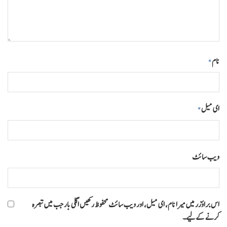
نام
*
ای میل
*
ویب‌ سائٹ
اس براؤزر میں میرا نام، ای میل، اور ویب سائٹ محفوظ رکھیں اگلی بار جب میں تبصرہ
کرنے کےلیے۔