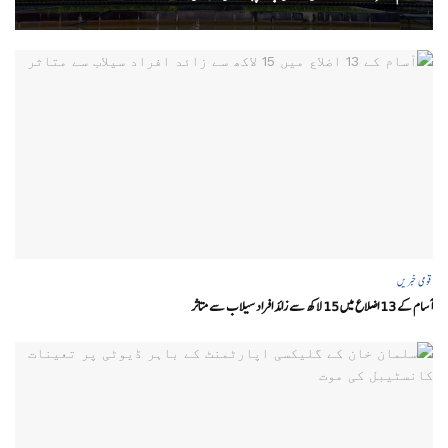
قومی خبریں
آسام کے 13 اضلاع میں 15 لاکھ سے زائد افراد سیلاب سے متاثر