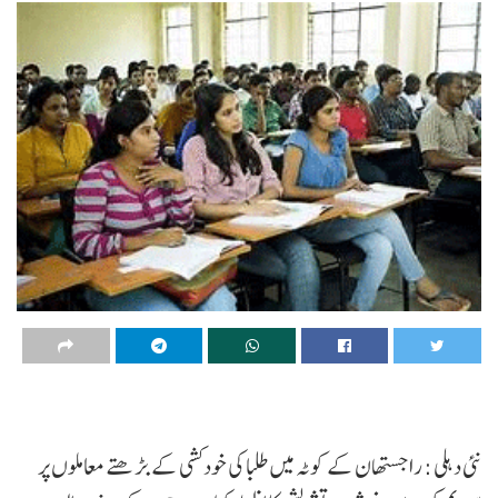
نئی دہلی : راجستھان کے کوٹہ میں طلبا کی خودکشی کے بڑھتے معاملوں پر