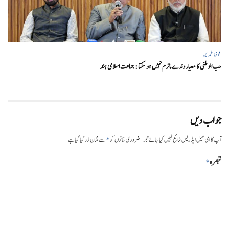
قومی خبریں
حب الوطنی کا معیار وندے ماترم نہیں ہو سکتا : جماعت اسلامی ہند
جواب دیں
*
آپ کا ای میل ایڈریس شائع نہیں کیا جائے گا۔
ضروری خانوں کو
سے نشان زد کیا گیا ہے
تبصرہ
*