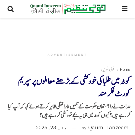
ADVERTISEMENT
Home
قومی خبریں
کوٹہ میں طلبا کی خودکشی کے بڑھتے معاملوں پر سپریم
کورٹ فکر مند
عدالت نےراجستھان حکومت کے تئیں ناراضگی ظاہر کرتے ہوئے کہا کہ آپ کیا
کر رہے ہیں؟ کیوں کوٹہ میں ہی یہ بچے خودکشی کر رہے ہیں؟
Qaumi Tanzeem
by
مئی 23, 2025