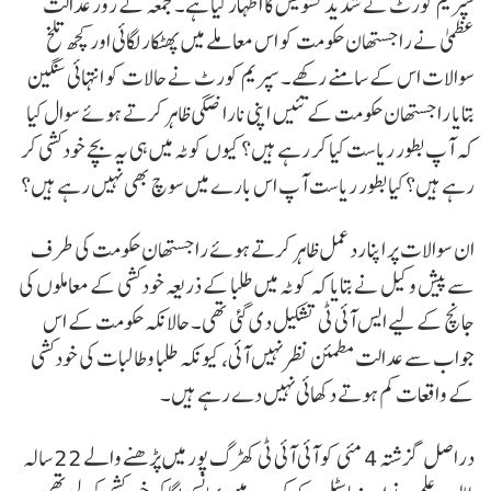
سپریم کورٹ نے شدید تشویش کا اظہار کیا ہے۔ جمعہ کے روز عدالت
عظمیٰ نے راجستھان حکومت کو اس معاملے میں پھٹکار لگائی اور کچھ تلخ
سوالات اس کے سامنے رکھے۔ سپریم کورٹ نے حالات کو انتہائی سنگین
بتایا راجستھان حکومت کے تئیں اپنی ناراضگی ظاہر کرتے ہوئے سوال کیا
کہ آپ بطور ریاست کیا کر رہے ہیں؟ کیوں کوٹہ میں ہی یہ بچے خودکشی کر
رہے ہیں؟ کیا بطور ریاست آپ اس بارے میں سوچ بھی نہیں رہے ہیں؟
ان سوالات پر اپنا رد عمل ظاہر کرتے ہوئے راجستھان حکومت کی طرف
سے پیش وکیل نے بتایا کہ کوٹہ میں طلبا کے ذریعہ خودکشی کے معاملوں کی
جانچ کے لیے ایس آئی ٹی تشکیل دی گئی تھی۔ حالانکہ حکومت کے اس
جواب سے عدالت مطمئن نظر نہیں آئی، کیونکہ طلبا و طالبات کی خودکشی
کے واقعات کم ہوتے دکھائی نہیں دے رہے ہیں۔
دراصل گزشتہ 4 مئی کو آئی آئی ٹی کھڑگ پور میں پڑھنے والے 22 سالہ