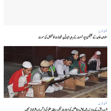
قومی خبریں
سلمان خان کے گلیکسی اپارٹمنٹ کے باہر ڈیوٹی پر تعینات کانسٹیبل کی موت
قومی خبریں
اتر پردیش کےمدارس میں کامل و فاضل کی اسناد بند لیکن سابقہ طلبا کی ڈگریا ں اثرانداز نہیں