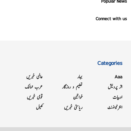
Popular News
Connect with us
Categories
Aaa
بہار
عالمی خبریں
اتر پردیش
تعلیم و روزگار
عرب ممالک
ادبیات
خواتین
قومی خبریں
انٹرٹینمنٹ
ریاستی خبریں
کھیل