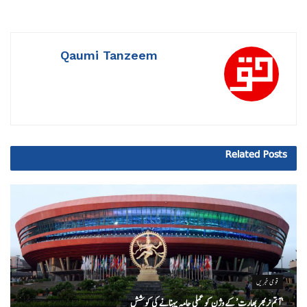
Qaumi Tanzeem
Related
Posts
قومی خبریں
‘ آتم نربھر بھارت’ کے وژن کو عملی جامہ پہنانے کی کوشش