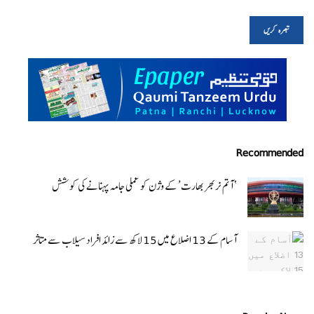
Recommended
‘ آتم نربھر بھارت’ کے وژن کو عملی جامہ پہنانے کی کوشش
آسام کے 13 اضلاع میں 15 لاکھ سے زائد افراد سیلاب سے متاثر