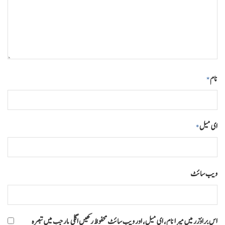
نام
*
ای میل
*
ویب‌ سائٹ
اس براؤزر میں میرا نام، ای میل، اور ویب سائٹ محفوظ رکھیں اگلی بار جب میں تبصرہ