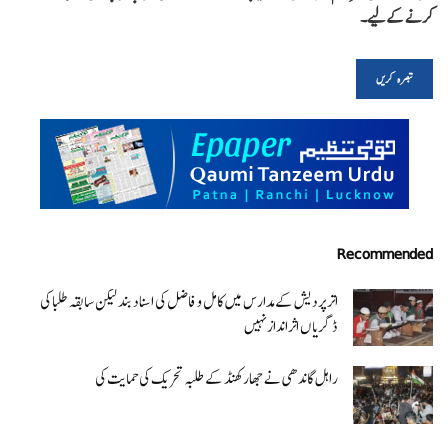
کرنے کےلیے۔
Recommended
اتر پردیش کےمدارس میں کامل و فاضل کی اسناد بند لیکن سابقہ طلبا کی
ڈگریا ں اثرانداز نہیں
راہل گاندھی نے جھارکھنڈ کے طلبہ تحریک کی حمایت کی