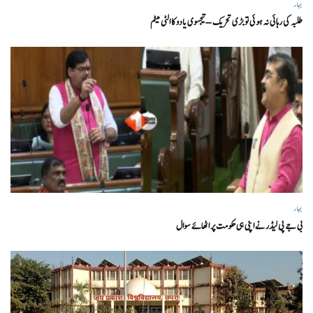
بہار
طلبہ کی رہائی نہ ہوئی تو بڑی تحریک – تیجسوی یادو کا الٹی میٹم
بہار
بی جے پی لیڈر نے اپنی ہی حکومت پر اٹھائے سوال