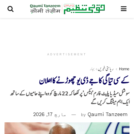
ADVERTISEMENT
Home
ریاستی خبریں
بہار
کے سی تیاگی کا جے ڈی یو چھوڑنے کا اعلان
سوشل میڈیا پلیٹ فارم ’ایکس‘ پر لکھا کہ 22 مارچ کو وہ اپنے حامیوں کے ساتھ
ایک اہم میٹنگ کریں گے
Qaumi Tanzeem
by
مارچ 17, 2026