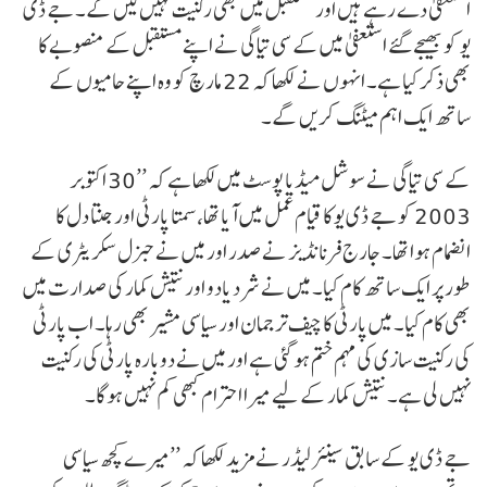
استعفیٰ دے رہے ہیں اور مستقبل میں بھی رکنیت نہیں لیں گے۔ جے ڈی
یو کو بھیجے گئے استعفیٰ میں کے سی تیاگی نے اپنے مستقبل کے منصوبے کا
بھی ذکر کیا ہے۔ انہوں نے لکھا کہ 22 مارچ کو وہ اپنے حامیوں کے
ساتھ ایک اہم میٹنگ کریں گے۔
کے سی تیاگی نے سوشل میڈیا پوسٹ میں لکھا ہے کہ ’’30 اکتوبر
2003 کو جے ڈی یو کا قیام عمل میں آیا تھا، سمتا پارٹی اور جنتا دل کا
انضمام ہوا تھا۔ جارج فرنانڈیز نے صدر اور میں نے جنرل سکریٹری کے
طور پر ایک ساتھ کام کیا۔ میں نے شرد یادو اور نتیش کمار کی صدارت میں
بھی کام کیا۔ میں پارٹی کا چیف ترجمان اور سیاسی مشیر بھی رہا۔ اب پارٹی
کی رکنیت سازی کی مہم ختم ہو گئی ہے اور میں نے دوبارہ پارٹی کی رکنیت
نہیں لی ہے۔ نتیش کمار کے لیے میرا احترام کبھی کم نہیں ہوگا۔
جے ڈی یو کے سابق سینئر لیڈر نے مزید لکھا کہ ’’میرے کچھ سیاسی