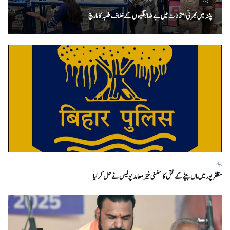
بہار
پٹنہ میں بھرتی امتحانات میں بے ضابطگیوں کے خلاف طلبہ کا مارچ
بہار
مظفر پور میں ماں بیٹے کے قتل کا سنسنی خیز معاملہ پولیس نے حل کر لیا