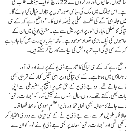
ساتھیوں، حامیوں اور ورکروں نے 22 مارچ کو ایک میٹنگ طلب کی
ہے۔ اس میٹنگ میں ملک کی سیاسی صورتحال پر تبادلہ خیال کیا جائے گا۔
میں جلد ہی آگے کی حکمت عملی پر فیصلہ لوں گا۔‘‘ واضح رہے کہ کے سی
تیاگی کا تعلق بنیادی طور پر اترپردیش سے ہے۔ مغربی یوپی میں ان کے
حامیوں کی ایک بڑی تعداد موجود ہے۔ کچھ میڈیا رپورٹ میں کہا جا رہا ہے
کہ کے سی تیاگی اب اترپردیش کی سیاست کا رخ کر سکتے ہیں۔
واضح رہے کہ کے سی تیاگی کا شمار جے ڈی یو کے پرانے اور قد آور
رہنماؤں میں ہوتا ہے۔ کے سی تیاگی وزیر اعلیٰ نتیش کمار کے قریبی بھی
مانے جاتے تھے۔ وہ جے ڈی یو کے حق میں ہر اسٹیج پر مضبوطی سے اپنی
بات بھی رکھتے تھے۔ رواں سال انہوں نے نتیش کمار کو ’بھارت رتن‘
دیے جانے کا مطالبہ بھی اٹھایا تھا اور وزیر اعظم مودی کو خط لکھا تھا۔
حالانکہ طویل عرصے سے جے ڈی یو نے کے سی تیاگی سے دوری اختیار کر
رکھی تھی اور ’بھارت رتن‘ معاملہ پر بھی جے ڈی یو نے خود کو ان سے