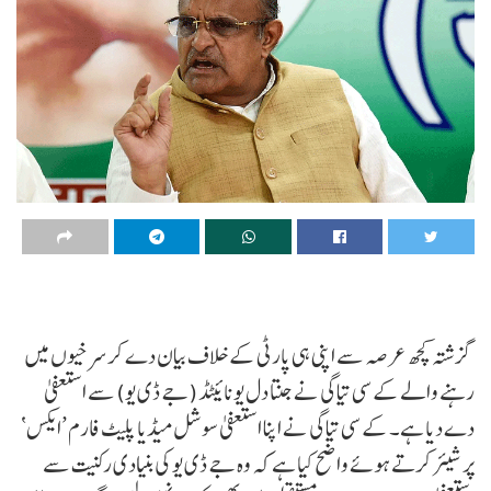
گزشتہ کچھ عرصہ سے اپنی ہی پارٹی کے خلاف بیان دے کر سرخیوں میں
رہنے والے کے سی تیاگی نے جنتا دل یونائیٹڈ (جے ڈی یو) سے استعفیٰ
دے دیا ہے۔ کے سی تیاگی نے اپنا استعفیٰ سوشل میڈیا پلیٹ فارم ’ایکس‘
پر شیئر کرتے ہوئے واضح کیا ہے کہ وہ جے ڈی یو کی بنیادی رکنیت سے