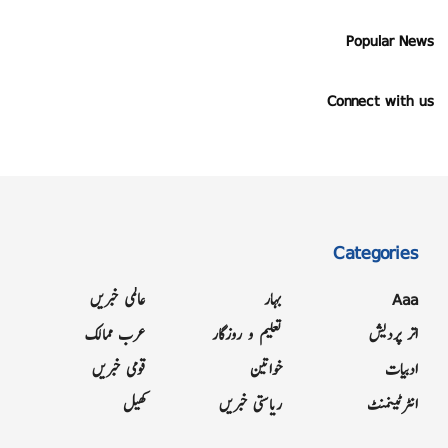
Popular News
Connect with us
Categories
Aaa
بہار
عالمی خبریں
اتر پردیش
تعلیم و روزگار
عرب ممالک
ادبیات
خواتین
قومی خبریں
انٹرٹینمنٹ
ریاستی خبریں
کھیل