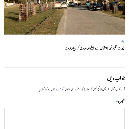
بہار
حیرت انگیزخبر ! امتحان سے پہلے ہی جاری کر دیا ریزلٹ
جواب دیں
*
آپ کا ای میل ایڈریس شائع نہیں کیا جائے گا۔
ضروری خانوں کو
سے نشان زد کیا گیا ہے
تبصرہ
*