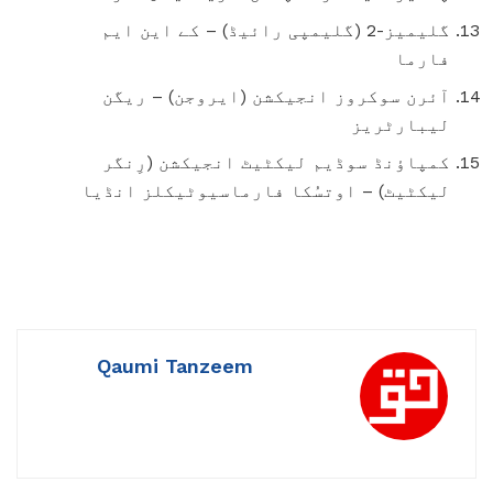
گلیمیز-2 (گلیمپی رائیڈ) – کے این ایم
فارما
آئرن سوکروز انجیکشن (ایروجن) – ریگن
لیبارٹریز
کمپاؤنڈ سوڈیم لیکٹیٹ انجیکشن (رِنگر
لیکٹیٹ) – اوتسُکا فارماسیوٹیکلز انڈیا
Qaumi Tanzeem