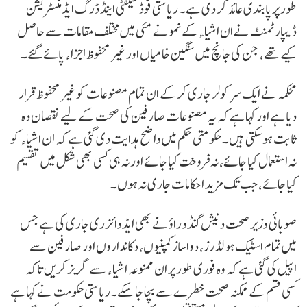
طور پر پابندی عائد کر دی ہے۔ ریاستی فوڈ سیفٹی اینڈ ڈرگ ایڈمنسٹریشن
ڈیپارٹمنٹ نے ان اشیاء کے نمونے مئی میں مختلف مقامات سے حاصل
کیے تھے، جن کی جانچ میں سنگین خامیاں اور غیر محفوظ اجزاء پائے گئے۔
محکمہ نے ایک سرکولر جاری کر کے ان تمام مصنوعات کو غیر محفوظ قرار
دیا ہے اور کہا ہے کہ یہ مصنوعات صارفین کی صحت کے لیے نقصان دہ
ثابت ہو سکتی ہیں۔ حکومتی حکم میں واضح ہدایت دی گئی ہے کہ ان اشیاء کو
نہ استعمال کیا جائے، نہ فروخت کیا جائے اور نہ ہی کسی بھی شکل میں تقسیم
کیا جائے، جب تک مزید احکامات جاری نہ ہوں۔
صوبائی وزیر صحت دنیش گنڈو راؤ نے بھی ایڈوائزری جاری کی ہے جس
میں تمام اسٹیک ہولڈرز، دواساز کمپنیوں، دکانداروں اور صارفین سے
اپیل کی گئی ہے کہ وہ فوری طور پر ان ممنوعہ اشیاء سے گریز کریں تاکہ
کسی قسم کے ممکنہ صحت خطرے سے بچا جا سکے۔ریاستی حکومت نے کہا ہے