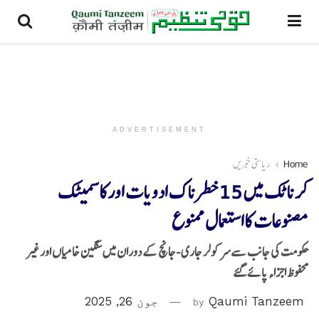
ADVERTISEMENT
Home
ریاستی خبریں
کرناٹک میں 15 خطرناک ادویات اورکاسمیٹک
مصنوعات کااستعمال ممنوع
حکومت کی جانب سےسرکولر جاری -جانچ کے دوران میں سنگین خامیاں اور غیر
محفوظ اجزاء پائے گئے
Qaumi Tanzeem
by
جون 26, 2025