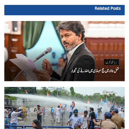
Related
Posts
ریاستی خبریں
تمل ناڈو میں حج سبسڈی میں اضافے کی تجویز