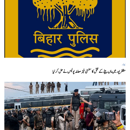
بہار
مظفر پور میں ماں بیٹے کے قتل کا سنسنی خیز معاملہ پولیس نے حل کر لیا