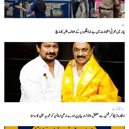
بہار
پٹنہ میں بھرتی امتحانات میں بے ضابطگیوں کے خلاف طلبہ کا مارچ
ریاستی خبریں
اداکارہ تریشا کرشنن سے متعلق ناشائستہ بیان پر اودے ندھی اسٹالن کو شدید تنقید کا سامنا