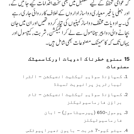
کہ عوامی تحفظ کے لیے مستقبل میں بھی سخت اقدامات کیے جائیں گے،
اور جعلی یا غیر معیاری دوا ساز اداروں کے خلاف کارروائی جاری رہے
گی۔یہ ادویات مختلف دواساز کمپنیوں کی تیار کردہ تھیں اور ان میں جان
بچانے والی دوا پیرسیٹامول سے لے کر انجیکشن، شربت، کیپسول اور
یہاں تک کہ کاسمیٹک مصنوعات بھی شامل ہیں۔
15 ممنوع خطرناک ادویات اورکاسمیٹک
مصنوعات
کمپاؤنڈ سوڈیم لیکٹیٹ انجیکشن – الٹرا
لیبارٹریز پرائیویٹ لمیٹڈ
کمپاؤنڈ سوڈیم لیکٹیٹ انجیکشن – ٹام
براؤن فارماسیوٹیکلز
پومول-650 (پیرسیٹامول) – ابان
فارماسیوٹیکلز
میتو کیو-7 شربت – بایون تھیراپیوٹکس