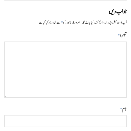
جواب دیں
*
آپ کا ای میل ایڈریس شائع نہیں کیا جائے گا۔
ضروری خانوں کو
سے نشان زد کیا گیا ہے
تبصرہ
*
نام
*