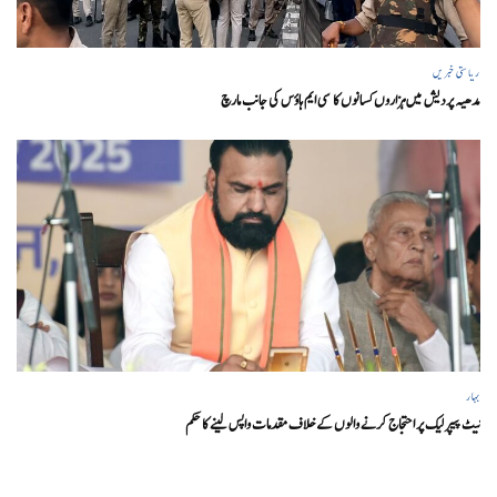
ریاستی خبریں
مدھیہ پردیش میں ہزاروں کسانوں کا سی ایم ہاؤس کی جانب مارچ
بہار
نیٹ پیپر لیک پر احتجاج کرنے والوں کے خلاف مقدمات واپس لینے کا حکم