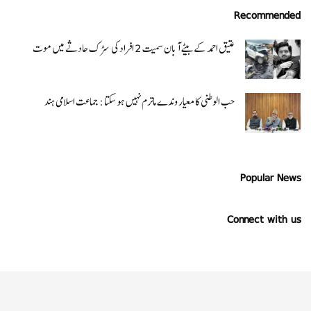
Recommended
عتیق احمد کے بیٹے آبان سمیت 2 افراد کی سڑک حادثے میں موت
حب الوطنی کا معیار وندے ماترم نہیں ہو سکتا : جماعت اسلامی ہند
Popular News
Connect with us