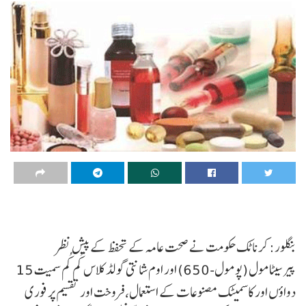
بنگلور: کرناٹک حکومت نے صحت عامہ کے تحفظ کے پیش نظر
پیرسیٹامول (پومول-650) اور اوم شانتی گولڈ کلاس کُم کُم سمیت 15
دواؤں اور کاسمیٹک مصنوعات کے استعمال، فروخت اور تقسیم پر فوری