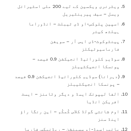
ویٹرنری ویکسین کے لیے 200 ملی اسٹیرائل
ویسل – سیف پیرینٹیریل
اسپین پلوکس-او ڈی ٹیبلٹ – انڈوراما
ہیلتھ کیئر
پینٹوکوٹ-ڈی ایس آر – سویفن
فارماسیوٹیکلز
سوڈیم کلورائیڈ انجیکشن 0.9 فیصد –
پونسکا انجیکٹیبلز
(دہرانا) سوڈیم کلورائیڈ انجیکشن 0.9 فیصد
– پونسکا انجیکٹیبلز
الفا لیپوئک ایسڈ و دیگر وٹامنز – ایسٹ
افریکن انڈیا
اوم شانتی گولڈ کلاس کُمکُم – این رنگا راؤ
اینڈ سنز
پائیراسیڈ-او سسپنشن – ریڈنیکس فارما