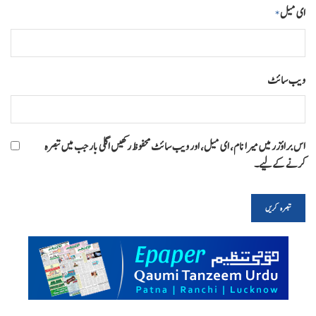
ای میل
*
ویب‌ سائٹ
اس براؤزر میں میرا نام، ای میل، اور ویب سائٹ محفوظ رکھیں اگلی بار جب میں تبصرہ
کرنے کےلیے۔