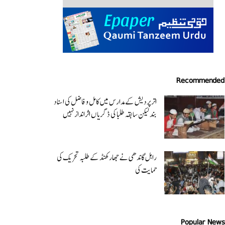
Recommended
اتر پردیش کےمدارس میں کامل و فاضل کی اسناد
بند لیکن سابقہ طلبا کی ڈگریا ں اثرانداز نہیں
راہل گاندھی نے جھارکھنڈ کے طلبہ تحریک کی
حمایت کی
Popular News