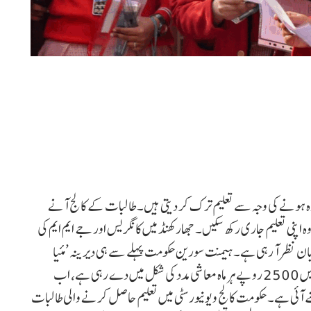
ادہ ہونے کی وجہ سے تعلیم ترک کر دیتی ہیں۔ طالبات کے کالج آنے
ہ اپنی تعلیم جاری رکھ سکیں۔ جھارکھنڈ میں کانگریس اور جے ایم ایم کی
بان نظر آ رہی ہے۔ ہیمنت سورین حکومت پہلے سے ہی دیرینہ ’مئیا
سمّان یوجنا‘ کے تحت 56 لاکھ سے زائد خواتین کے اکاؤنٹ میں 2500 روپے ہر ماہ معاشی مدد کی شکل میں دے رہی ہے، اب
آئی ہے۔ حکومت کالج و یونیورسٹی میں تعلیم حاصل کرنے والی طالبات