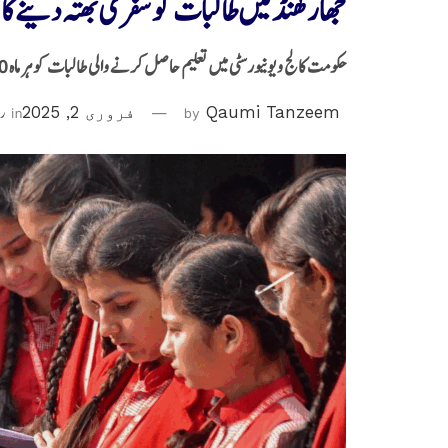
جھارکھنڈ میں طالبات کو سفری بھتہ دینے کا 
حکومت کالج و یونیورسٹی میں تعلیم حاصل کرنے والی طالبات کو ہر ماہ 1000 روپے ’سفری بھتہ‘ دے گی
Qaumi Tanzeem
by
فروری 2, 2025
in
ری