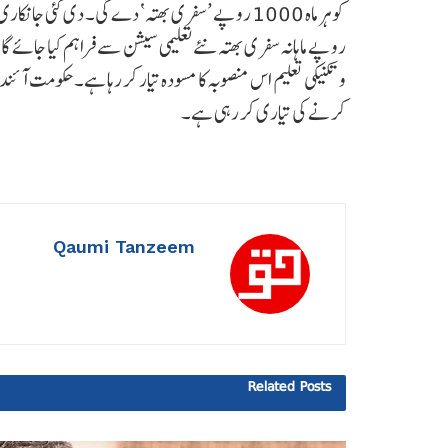
روپے ماہانہ سفری بھتہ نئے تعلیمی سیشن سے فراہم کیا جائے گا۔ ا
کرنے کی تیاری کر رہی ہے۔
Qaumi Tanzeem
Related
Posts