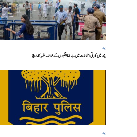
بہار
پٹنہ میں بھرتی امتحانات میں بے ضابطگیوں کے خلاف طلبہ کا مارچ
بہار