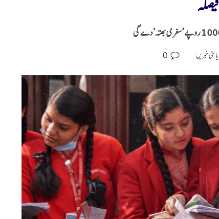
فیصلہ
0
استی خبریں