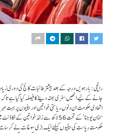
رانچی : بارہویں درجہ کے بعد بیشتر طالبات کالج کی دوری زی
جانے کے لیے انھیں سفری بھتہ دینے کا فیصلہ کیا گیا ہے تاکہ و
اتحادی حکومت ان دنوں ریاستی خواتین اور بیٹیوں پر بہت مہر
حکومت ریاست کی بیٹیوں کیلئے ایک بڑی سوغات لے کر سامنے 