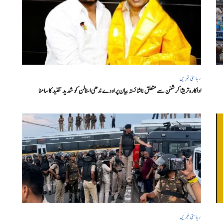
ریاستی خبریں
اداکارہ تریشا کرشنن سے متعلق ناشائستہ بیان پر اودے ندھی اسٹالن کو شدید تنقید کا سامنا
ریاستی خبریں