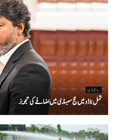
ریاستی خبریں
تمل ناڈو میں حج سبسڈی میں اضافے کی تجویز