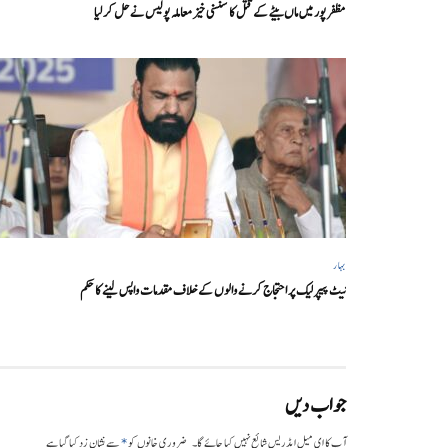
مظفر پور میں ماں بیٹے کے قتل کا سنسنی خیز معاملہ پولیس نے حل کر لیا
بہار
نیٹ پیپر لیک پر احتجاج کرنے والوں کے خلاف مقدمات واپس لینے کا حکم
جواب دیں
*
آپ کا ای میل ایڈریس شائع نہیں کیا جائے گا۔
ضروری خانوں کو
سے نشان زد کیا گیا ہے