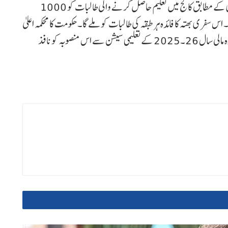
کو ہر ماہ 1000 روپے ’سفری بھتہ‘ دے گی۔ دی گئی جانکاری کے مطابق کالج میں تعلیم حاصل کرنے والی طالبات کو 1000
س سفری بھتہ کا فائدہ ہر طبقہ کی طالبات کو ملے گا۔ حکومت کا محکمہ اعلیٰ
و تکنیکی تعلیم اس منصوبہ کا مسودہ تیار کر رہا ہے۔ حکومت آئندہ مالی سال 26۔2025 کے تعلیمی سیشن سے اس منصوبہ کو نافذ