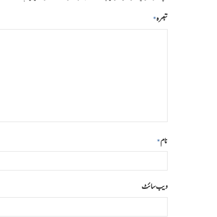
تبصرہ
*
نام
*
ویب‌ سائٹ