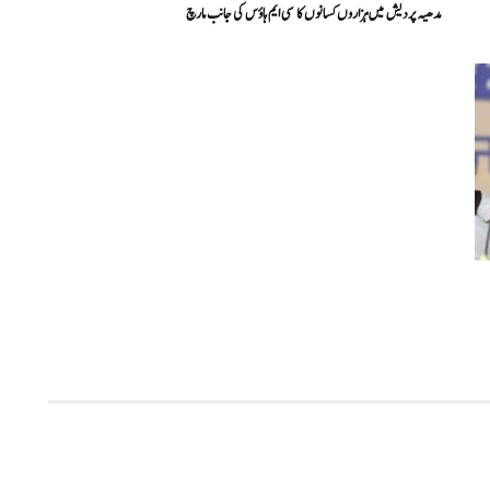
مدھیہ پردیش میں ہزاروں کسانوں کا سی ایم ہاؤس کی جانب مارچ