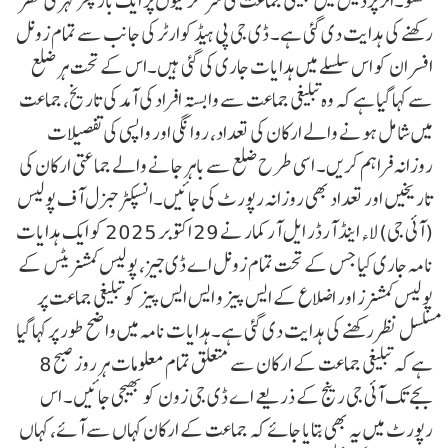
لکھنؤ۔اتر پردیش میں تبلیغی جماعت کی سرگرمیوں پر ایک بار پھر گہری نظر
رکھنے کی ہدایت دی گئی ہے۔ ڈی جی پی ہیڈکوارٹر کی جانب سے تمام زونل
افسران کو اس سلسلے میں ہدایات جاری کی گئی ہیں۔اس کے تحت ہر ضلع
سے کہا گیا ہے کہ وہ تبلیغی جماعت سے وابستہ افراد کی آمد کی تاریخ، جماعت
میں شامل ہونے والے ارکان کی تعداد، روانگی اور واپسی کی تفصیلات
روزانہ فراہم کریں۔ اسی طرح ضلع سے باہر جانے والے جماعتی ارکان کی
تاریخیں اور تعداد بھی روزانہ رپورٹ کی جائیں۔انسپکٹر جنرل آف پولیس
(آئی جی) لاء اینڈ آرڈر ایل آر کمار نے 29 اکتوبر 2025 کو ایک ہدایات
نامہ جاری کیا جس کے تحت تمام زونل اے ڈی جیز، پولیس کمشنریٹس کے
پولیس کمشنرز اور اضلاع کے ایس پیز و ایس ایس پیز کو تبلیغی جماعت پر
مسلسل نظر رکھنے کی ہدایت دی گئی ہے۔ہدایات نامہ میں واضح طور پر کہا گیا
ہے کہ تبلیغی جماعت کے ارکان سے متعلق تمام معلومات ہر روز صبح 8
بجے تک آئی جی رینج کے ذریعے اے ڈی جی زون کو بھیجی جائیں۔ اس
رپورٹ میں یہ بھی بتایا جائے کہ جماعت کے ارکان کہاں سے آئے، کہاں