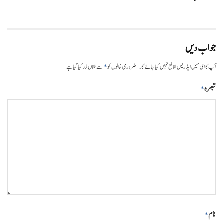
جواب دیں
*
آپ کا ای میل ایڈریس شائع نہیں کیا جائے گا۔
ضروری خانوں کو
سے نشان زد کیا گیا ہے
تبصرہ
*
نام
*