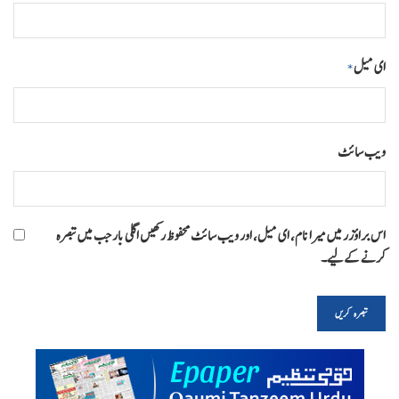
ای میل
*
ویب‌ سائٹ
اس براؤزر میں میرا نام، ای میل، اور ویب سائٹ محفوظ رکھیں اگلی بار جب میں تبصرہ
کرنے کےلیے۔