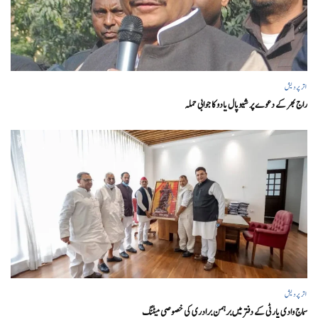
اتر پردیش
راج بھر کے دعوے پر شیوپال یادو کا جوابی حملہ
اتر پردیش
سماج وادی پارٹی کے دفتر میں برہمن برادری کی خصوصی میٹنگ