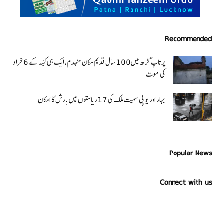
Recommended
پرتاپ گڑھ میں 100 سال قدیم مکان منہدم، ایک ہی کنبہ کے 6 افراد
کی موت
بہار اور یو پی سمیت ملک کی 17ریاستوں میں بارش کا امکان
Popular News
Connect with us