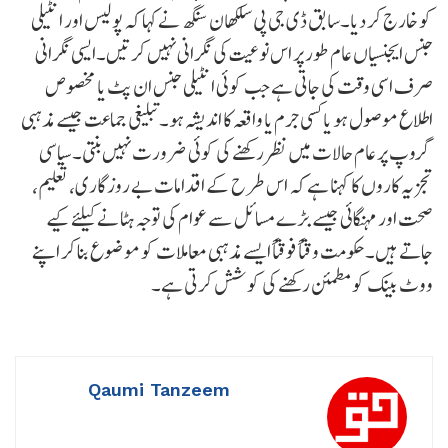
کو خارج کر دیا۔سابق ڈی جی پی سلکھان سنگھ نے کہا کہ پولیس اور انٹیلی
جنس ایجنسیاں عام طور پر اس نوعیت کی نگرانی نہیں کرتیں۔ایسی نگرانی
صرف اسی وقت کی جاتی ہے جب کوئی انٹیلی جنس ان پٹ یا مخصوص
اطلاع موصول ہو یا کسی جرم یا واقعہ کا اندیشہ ہو۔ تبلیغی جماعت جیسے مذہبی
گروپ پر عام حالات میں نظر رکھنے کی کوئی ضرورت نہیں بنتی۔سیاسی
تجزیہ کاروں کا کہنا ہے کہ اس طرح کے اقدامات بے روزگاری، تعلیم،
صحت اور مہنگائی جیسے بڑے مسائل سے عوام کی توجہ ہٹانے کیلئے کیے
جاتے ہیں۔ حکومت وقتاً فوقتاً ایسے مذہبی معاملات کو موضوع بنا کر اپنے
ووٹ بینک کو مطمئن رکھنے کی کوشش کرتی ہے۔
Qaumi Tanzeem