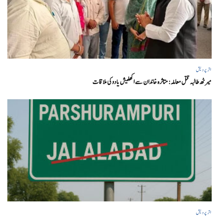
اتر پردیش
میرٹھ طالبہ قتل معاملہ: متاثرہ خاندان سے اکھلیش یادوکی ملاقات
اتر پردیش