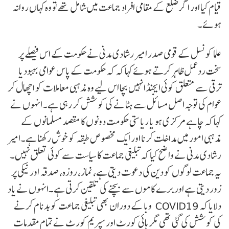
قیام کیا اور اگر ضلع کے مقامی افراد جماعت میں شامل تھے تو وہ کہاں روانہ
ہوئے۔
علما کونسل کے قومی صدر امیر رشادی مدنی نے حکومت کے اس فیصلے پر
سخت ردعمل ظاہر کرتے ہوئے کہا کہ کہ حکومت کے پاس عوامی بہبود یا
ترقی سے متعلق کوئی ایجنڈا نہیں بچا اس لیے وہ مذہبی معاملات کو اچھال کر
عوام کی توجہ اصل مسائل سے ہٹانے کی کوشش کر رہی ہے۔انہوں نے
کہا کہ چاہے مرکزی ہو یا ریاستی حکومت دونوں کا مقصد مسلمانوں کے
مذہبی امور میں مداخلت کرنا اور ایک مخصوص طبقہ کو خوش رکھنا ہے۔امیر
رشادی مدنی نے واضح کیا کہ تبلیغی جماعت کا سیاست سے کوئی تعلق نہیں۔
یہ جماعت لوگوں کو دین کی دعوت دیتی ہے، نماز، روزہ، صدقہ اور نیکی پر
زور دیتی ہے اور برے کاموں سے بچنے کی تلقین کرتی ہے۔انہوں نے یاد
دلایا کہ COVID19 وبا کے دوران بھی تبلیغی جماعت کو بدنام کرنے
کی کوشش کی گئی تھی مگر ہائی کورٹ اور سپریم کورٹ نے تمام مقدمات