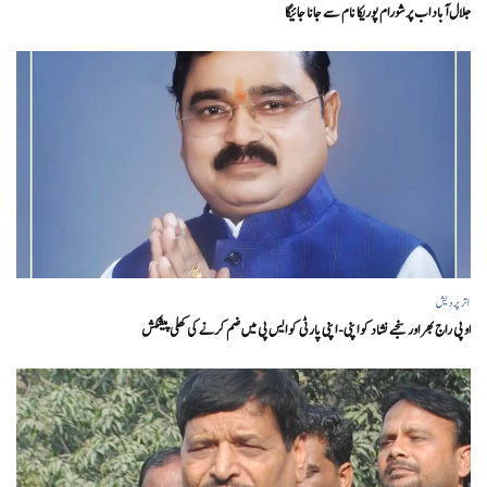
جلال آباد اب پرشورام پوریکا نام سے جانا جائیگا
اتر پردیش
او پی راج بھر اور سنجے نشاد کو اپنی- اپنی پارٹی کو ایس پی میں ضم کرنے کی کھلی پیشکش