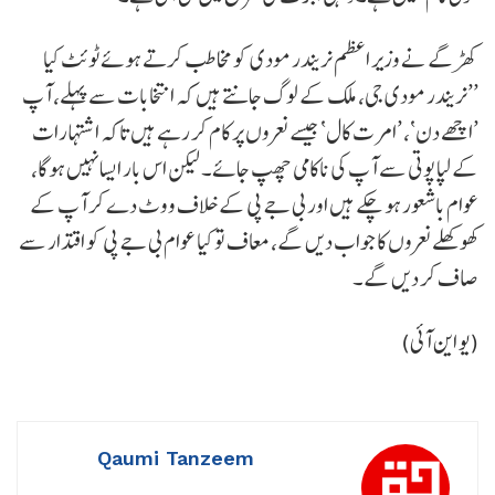
کھڑگے نے وزیر اعظم نریندر مودی کو مخاطب کرتے ہوئے ٹوئٹ کیا
’’نریندر مودی جی، ملک کے لوگ جانتے ہیں کہ انتخابات سے پہلے، آپ
’اچھے دن‘، ’امرت کال‘ جیسے نعروں پر کام کر رہے ہیں تاکہ اشتہارات
کے لپا پوتی سے آپ کی ناکامی چھپ جائے۔ لیکن اس بار ایسا نہیں ہوگا،
عوام باشعور ہو چکے ہیں اور بی جے پی کے خلاف ووٹ دے کر آپ کے
کھوکھلے نعروں کا جواب دیں گے، معاف تو کیا عوام بی جے پی کو اقتدار سے
صاف کر دیں گے۔
(یو این آئی)
Qaumi Tanzeem