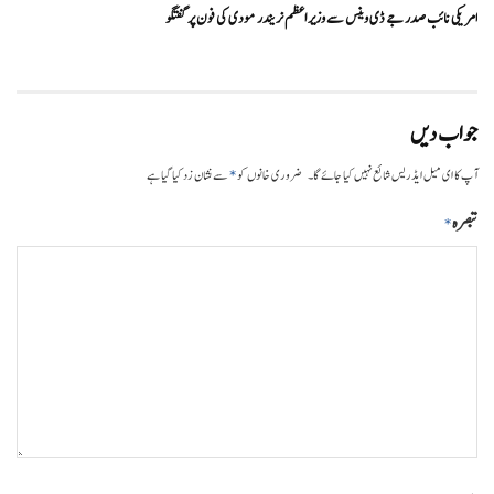
امریکی نائب صدر جے ڈی وینس سے وزیر اعظم نریندر مودی کی فون پر گفتگو
جواب دیں
*
آپ کا ای میل ایڈریس شائع نہیں کیا جائے گا۔
ضروری خانوں کو
سے نشان زد کیا گیا ہے
تبصرہ
*