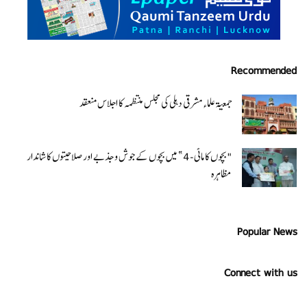
Recommended
جمعیۃ علماء مشرقی دہلی کی مجلس منتظمہ کا اجلاس منعقد
"بچوں کا ماٹی-4” میں بچوں کے جوش و جذبے اور صلاحیتوں کا شاندار
مظاہرہ
Popular News
Connect with us