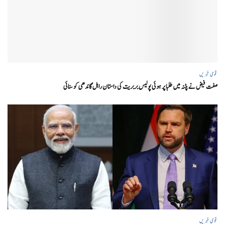
قومی خبریں
صفت فیض نے پٹنہ میں طلبا پر ہوئی پولیس بربریت کی داستان راہل گاندھی کو سنائی
قومی خبریں