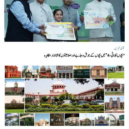
قومی خبریں
"بچوں کا ماٹی-4” میں بچوں کے جوش و جذبے اور صلاحیتوں کا شاندار مظاہرہ