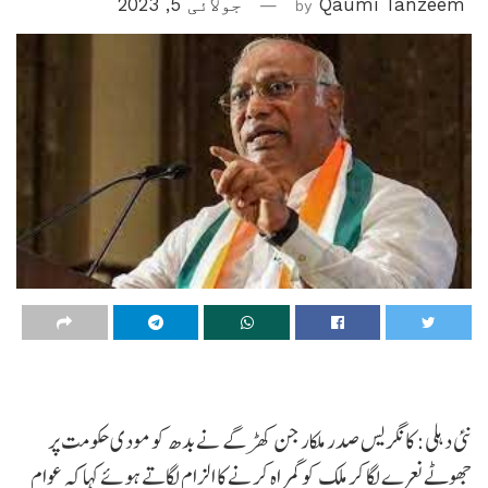
Qaumi Tanzeem
by
جولائی 5, 2023
نئی دہلی: کانگریس صدر ملکارجن کھڑگے نے بدھ کو مودی حکومت پر
جھوٹے نعرے لگا کر ملک کو گمراہ کرنے کا الزام لگاتے ہوئے کہا کہ عوام