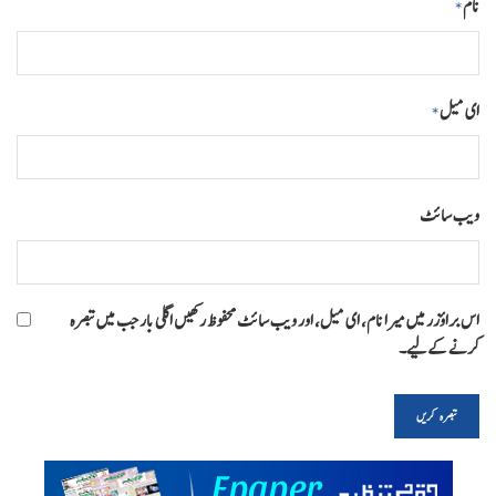
نام
*
ای میل
*
ویب‌ سائٹ
اس براؤزر میں میرا نام، ای میل، اور ویب سائٹ محفوظ رکھیں اگلی بار جب میں تبصرہ
کرنے کےلیے۔