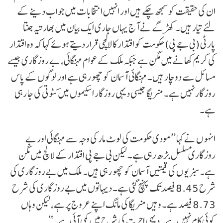
ان کی حقیقت کو سمجھ چکے ہیں اور انہیں انتخابات میں جواب دینے کے
لئے تیار ہیں۔ کھڑگے نے آج یہاں جاری ایک بیان میں بھارتیہ جنتا
پارٹی (بی جے پی) حکومت کو اقتدار کا لالچی قرار دیتے ہوئے کہا کہ وہ اقتدار
کی کریم کھانے میں مگن ہے جبکہ ملک کے عوام مہنگائی، بے روزگاری جیسے
مسائل سے دوچار ہیں۔ مہنگائی آسمان کو چھو رہی ہے اور لوگوں کے پاس
روزگار نہیں ہے۔ منریگا جیسی دیہی روزگار اسکیموں میں کٹوتی کی جا رہی
ہے۔
انہوں نے کہا ’’مودی حکومت کی لوٹ مار کی وجہ سے مہنگائی اور بے
روزگاری مسلسل بڑھ رہی ہے۔ لیکن بی جے پی اقتدار کے لالچ میں مگن
ہے۔ سبزیوں کی قیمتیں آسمان کو چھو رہی ہیں۔ ملک میں بے روزگاری کی
شرح 8.45 فیصد تک پہنچ گئی ہے۔ دیہاتوں میں بے روزگاری کی شرح
8.73 فیصد ہے۔ وہیں منریگا کی مانگ اپنے عروج پر ہے، لیکن وہاں
کوئی کام نہیں ہے۔ دیہی اجرت کی شرح میں کمی آئی ہے۔‘‘