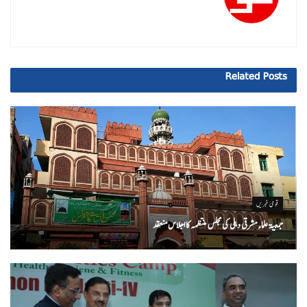
Related
Posts
قومی خبریں
جمعیۃ علماء مشرقی دہلی کی مجلس منتظمہ کا اجلاس منعقد