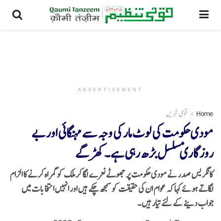
ADVERTISEMENT
Home
قومی خبریں
مودی حکومت کی لوٹ مار کی وجہ سے مہنگائی اور بے
روزگاری مسلسل بڑھ رہی ہے۔ کھڑگے
کانگریس صدر نے مودی حکومت پر جھوٹے نعرے لگا کر ملک کو گمراہ کرنے کا الزام
لگاتے ہوئے کہا کہ عوام ان کی حقیقت کو سمجھ چکے ہیں اور انہیں انتخابات میں
جواب دینے کے لئے تیار ہیں۔