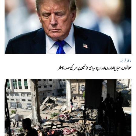
عالمی خبریں
صحافیوں، میڈیا اداروں اور اپنے سیاسی مخالفین پر امریکی صدرکا طنز