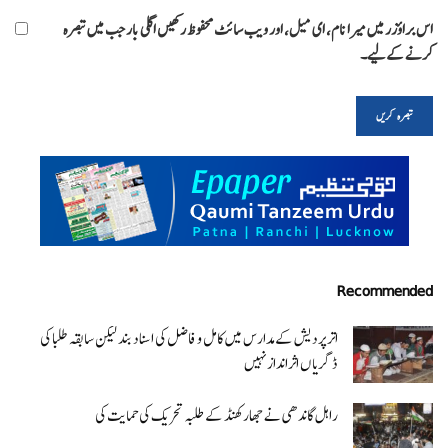
اس براؤزر میں میرا نام، ای میل، اور ویب سائٹ محفوظ رکھیں اگلی بار جب میں تبصرہ
کرنے کےلیے۔
Recommended
اتر پردیش کےمدارس میں کامل و فاضل کی اسناد بند لیکن سابقہ طلبا کی
ڈگریا ں اثرانداز نہیں
راہل گاندھی نے جھارکھنڈ کے طلبہ تحریک کی حمایت کی