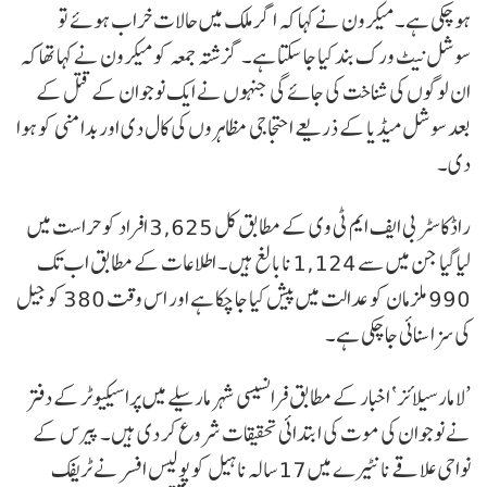
ہو چکی ہے۔ میکرون نے کہا کہ اگر ملک میں حالات خراب ہوئے تو
سوشل نیٹ ورک بند کیا جا سکتا ہے۔ گزشتہ جمعہ کو میکرون نے کہا تھا کہ
ان لوگوں کی شناخت کی جائے گی جنہوں نے ایک نوجوان کے قتل کے
بعد سوشل میڈیا کے ذریعے احتجاجی مظاہروں کی کال دی اور بدامنی کو ہوا
دی۔
راڈکاسٹر بی ایف ایم ٹی وی کے مطابق کل 3,625 افراد کو حراست میں
لیا گیا جن میں سے 1,124 نابالغ ہیں۔ اطلاعات کے مطابق اب تک
990 ملزمان کو عدالت میں پیش کیا جا چکا ہے اور اس وقت 380 کو جیل
کی سزا سنائی جا چکی ہے۔
’لا مارسیلائز‘ اخبار کے مطابق فرانسیسی شہر مارسیلے میں پراسیکیوٹر کے دفتر
نے نوجوان کی موت کی ابتدائی تحقیقات شروع کر دی ہیں۔ پیرس کے
نواحی علاقے نانٹیرے میں 17 سالہ ناہیل کو پولیس افسر نے ٹریفک