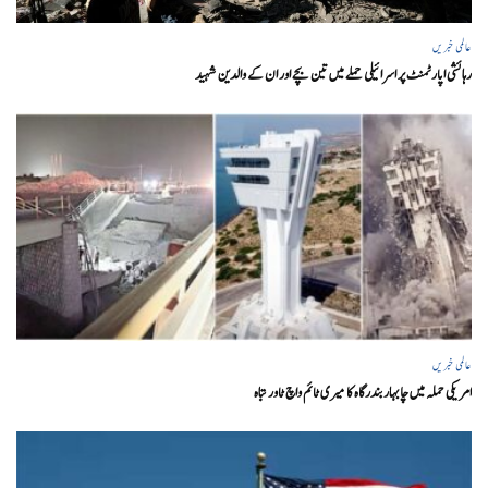
عالمی خبریں
رہائشی اپارٹمنٹ پر اسرائیلی حملے میں تین بچے اور ان کے والدین شہید
عالمی خبریں
امریکی حملہ میں چابہار بندرگاہ کا میری ٹائم واچ ٹاور تباہ