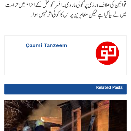
قوانین کی خلاف ورزی پر گولی مار دی۔ افسر کو قتل کے الزام میں حراست
میں لے لیا گیا ہے لیکن مظاہرین پر اس کا کوئی اثر نہیں ہوا۔
Qaumi Tanzeem
Related
Posts