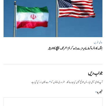
عالمی خبریں
جنگ کا دائرہ آبنائے ہرمز سے بڑھ کر بحر احمر تک پہنچنے کا اندیشہ
جواب دیں
*
آپ کا ای میل ایڈریس شائع نہیں کیا جائے گا۔
ضروری خانوں کو
سے نشان زد کیا گیا ہے
تبصرہ
*