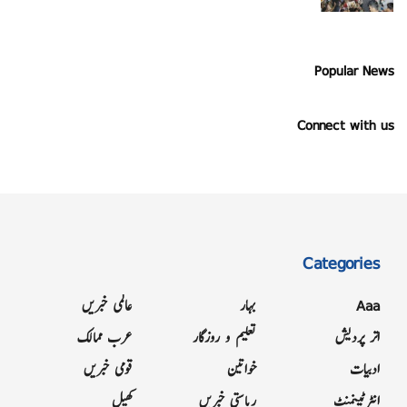
Popular News
Connect with us
Categories
Aaa
بہار
عالمی خبریں
اتر پردیش
تعلیم و روزگار
عرب ممالک
ادبیات
خواتین
قومی خبریں
انٹرٹینمنٹ
ریاستی خبریں
کھیل