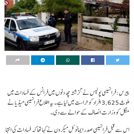
پیرس: فرانسیسی پولیس نے گزشتہ چھ دنوں میں فرانس کے فسادات میں
ملوث 3,625 افراد کو حراست میں لیا ہے۔ یہ اطلاع فرانسیسی میڈیا نے
منگل کو وزارت انصاف کے حوالے سے دی۔
اس سے قبل فرانسیسی صدر ایمانوئل میکرون نے کہا تھا کہ فسادات کی انتہا