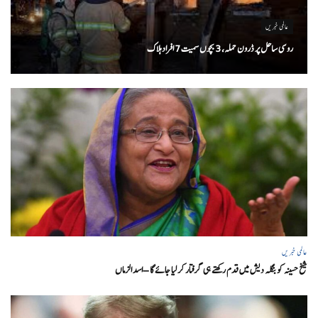
عالمی خبریں
روسی ساحل پر ڈرون حملہ، 3 بچوں سمیت 7 افراد ہلاک
عالمی خبریں
شیخ حسینہ کو بنگلہ دیش میں قدم رکھتے ہی گرفتار کر لیا جائے گا – اسد الزماں