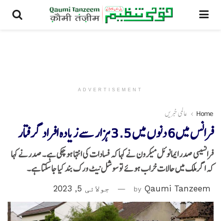
ADVERTISEMENT
Home
عالمی خبریں
فرانس میں 6 دنوں میں 3.5 ہزار سے زیادہ افرادگرفتار
فرانسیسی صدر ایمانوئل میکرون نے کہا کہ فسادات کی انتہا ہو چکی ہے۔ صدرنے کہا
کہ اگر ملک میں حالات خراب ہوئے تو سوشل نیٹ ورک بند کیا جا سکتا ہے۔
Qaumi Tanzeem
by
جولائی 5, 2023