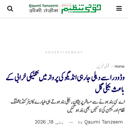
ADVERTISEMENT
Home
قومی خبریں
وڈودرا سے دہلی جا رہی انڈیگو کی پرواز میں تکنیکی خرابی کے
باعث بجلی گل
اے سی بند ہونے سے مسافر پریشان، بجلی بند ہوتے ہی طیارے کا ایئر کنڈیشننگ
نظام اور کیبن کی لائٹیں بھی بند ہو گئیں
Qaumi Tanzeem
by
مئی 18, 2026