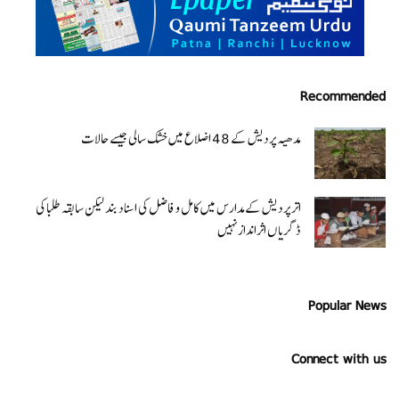
Recommended
مدھیہ پردیش کے 48 اضلاع میں خشک سالی جیسے حالات
اتر پردیش کےمدارس میں کامل و فاضل کی اسناد بند لیکن سابقہ طلبا کی
ڈگریا ں اثرانداز نہیں
Popular News
Connect with us