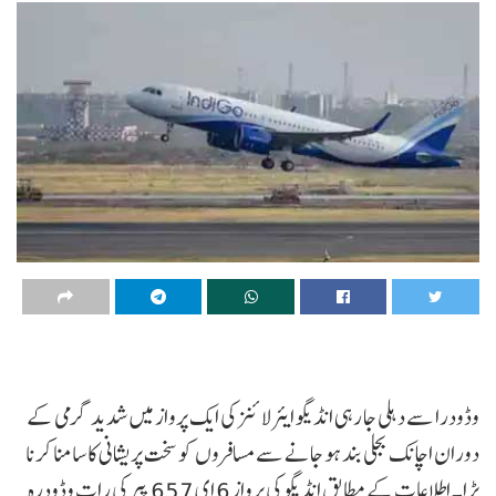
وڈودرا سے دہلی جا رہی انڈیگو ایئرلائنز کی ایک پرواز میں شدید گرمی کے
دوران اچانک بجلی بند ہو جانے سے مسافروں کو سخت پریشانی کا سامنا کرنا
پڑا۔ اطلاعات کے مطابق انڈیگو کی پرواز 6 ای 657 پیر کی رات وڈودرہ