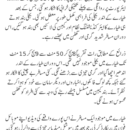
ایئرپورٹ پر روانگی سے پہلے تکنیکی خرابی کا شکار ہو گئی، جس کے بعد
طیارے کے اندر بجلی کی فراہمی مکمل طور پر معطل ہو گئی۔ بجلی بند ہوتے
ہی طیارے کا ایئر کنڈیشننگ نظام اور کیبن کی لائٹیں بھی بند ہو گئیں، اس
دوران مسافر شدید گرمی اور گھٹن میں پھنسے رہے۔
ذرائع کے مطابق رات تقریباً 8 بج کر 50 منٹ سے 9 بج کر 15 منٹ
تک طیارے میں بجلی موجود نہیں تھی۔ اس دوران طیارے کے اندر
اندھیرا چھا گیا اور گرمی تیزی سے بڑھنے لگی۔ کئی مسافر بے چینی کا شکار ہو
گئے جبکہ کچھ لوگ فائلوں، اخباروں اور دیگر سامان سے خود کو ہوا کرتے
نظر آئے۔ بند کیبن میں مسلسل بیٹھے رہنے کی وجہ سے کئی افراد کو گھٹن
محسوس ہونے لگی۔
طیارے میں موجود ایک مسافر نے اس پورے واقعے کی ویڈیو اپنے موبائل
فون میں ریکارڈ کر لی، جو بعد میں سوشل میڈیا پر تیزی سے وائرل ہو گئی۔