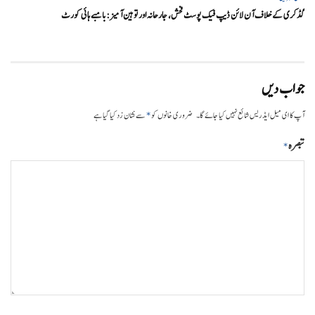
گڈکری کے خلاف آن لائن ڈیپ فیک پوسٹ فحش، جارحانہ اور توہین آمیز:بامبے ہائی کورٹ
جواب دیں
*
آپ کا ای میل ایڈریس شائع نہیں کیا جائے گا۔
ضروری خانوں کو
سے نشان زد کیا گیا ہے
تبصرہ
*