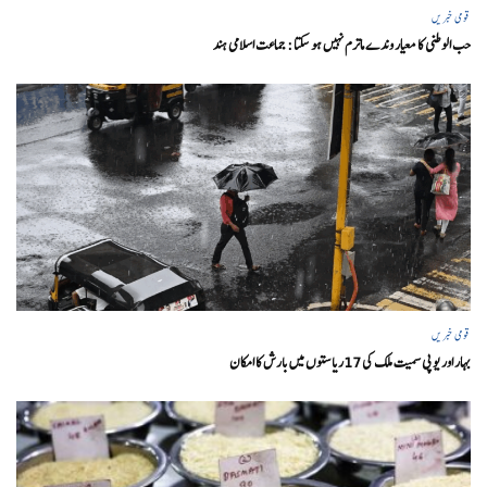
قومی خبریں
حب الوطنی کا معیار وندے ماترم نہیں ہو سکتا : جماعت اسلامی ہند
قومی خبریں
بہار اور یو پی سمیت ملک کی 17ریاستوں میں بارش کا امکان