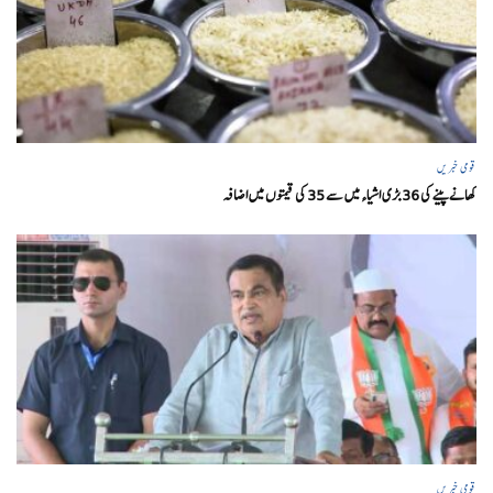
قومی خبریں
کھانے پینے کی 36 بڑی اشیاء میں سے 35 کی قیمتوں میں اضافہ
قومی خبریں