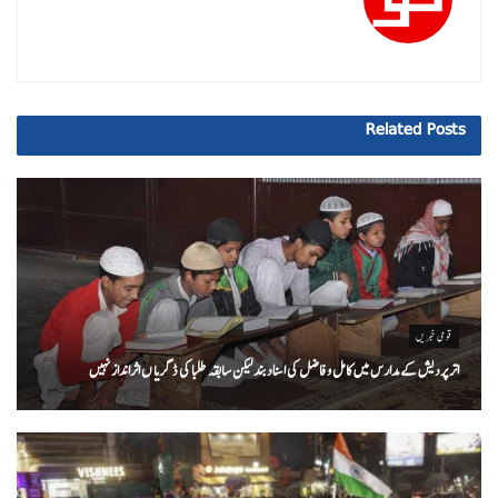
Related
Posts
قومی خبریں
اتر پردیش کےمدارس میں کامل و فاضل کی اسناد بند لیکن سابقہ طلبا کی ڈگریا ں اثرانداز نہیں