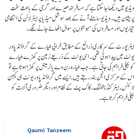
ویڈیو میں دیکھا جا سکتا ہے کہ مسافر اندھیرے اور گرمی کے باعث سخت
پریشان ہیں۔ ویڈیو سامنے آنے کے بعد سوشل میڈیا پر ایئرلائن کی انتظامی
تیاریوں اور مسافروں کی سہولتوں پر سوال اٹھائے جانے لگے۔
ایئرپورٹ کے سرکاری ذرائع کے مطابق خرابی طیارے کے گراؤنڈ پاور
یونٹ میں پیدا ہوئی تھی۔ اسی یونٹ کے ذریعے زمین پر کھڑے طیارے
کو بجلی فراہم کی جاتی ہے۔ جب طیارہ رن وے یا ٹرمینل پر کھڑا ہوتا ہے تو
اس کے مرکزی انجن بند رہتے ہیں، ایسے میں گراؤنڈ پاور یونٹ ہی کیبن
لائٹس، ایئر کنڈیشننگ، کاک پٹ کے نظام اور دیگر ضروری آلات کو
بجلی فراہم کرتا ہے۔
Qaumi Tanzeem