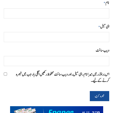
نام
*
ای میل
*
ویب‌ سائٹ
اس براؤزر میں میرا نام، ای میل، اور ویب سائٹ محفوظ رکھیں اگلی بار جب میں تبصرہ
کرنے کےلیے۔