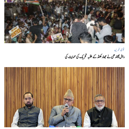
قومی خبریں
راہل گاندھی نے جھارکھنڈ کے طلبہ تحریک کی حمایت کی