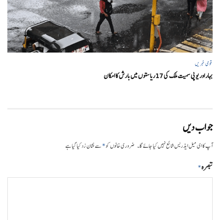
قومی خبریں
بہار اور یو پی سمیت ملک کی 17ریاستوں میں بارش کا امکان
جواب دیں
*
آپ کا ای میل ایڈریس شائع نہیں کیا جائے گا۔
ضروری خانوں کو
سے نشان زد کیا گیا ہے
تبصرہ
*