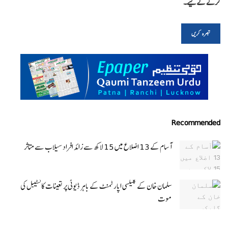
کرنے کےلیے۔
Recommended
آسام کے 13 اضلاع میں 15 لاکھ سے زائد افراد سیلاب سے متاثر
سلمان خان کے گلیکسی اپارٹمنٹ کے باہر ڈیوٹی پر تعینات کانسٹیبل کی
موت