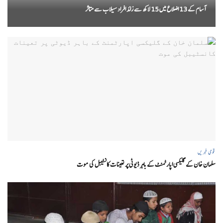
آسام کے 13 اضلاع میں 15 لاکھ سے زائد افراد سیلاب سے متاثر
قومی خبریں
سلمان خان کے گلیکسی اپارٹمنٹ کے باہر ڈیوٹی پر تعینات کانسٹیبل کی موت