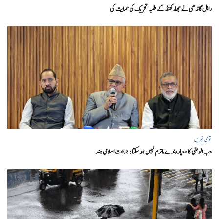
راہل گاندھی نے جھارکھنڈ کے طلبہ تحریک کی حمایت کی
قومی خبریں
حب الوطنی کا معیار وندے ماترم نہیں ہو سکتا : جماعت اسلامی ہند