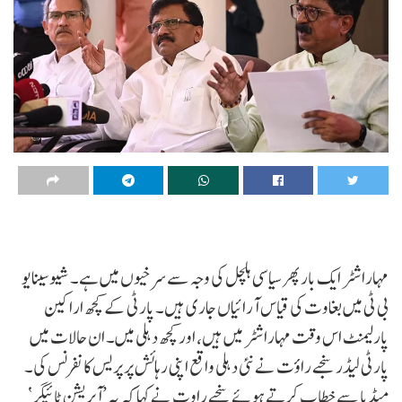
مہاراشٹر ایک بار پھر سیاسی ہلچل کی وجہ سے سرخیوں میں ہے۔ شیوسینا یو
بی ٹی میں بغاوت کی قیاس آرائیاں جاری ہیں۔ پارٹی کے کچھ اراکین
پارلیمنٹ اس وقت مہاراشٹر میں ہیں، اور کچھ دہلی میں۔ ان حالات میں
پارٹی لیڈر سنجے راؤت نے نئی دہلی واقع اپنی رہائش پر پریس کانفرنس کی۔
میڈیا سے خطاب کرتے ہوئے سنجے راوت نے کہا کہ یہ ’آپریشن ٹائیگر‘