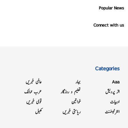
Popular News
Connect with us
Categories
Aaa
بہار
عالمی خبریں
اتر پردیش
تعلیم و روزگار
عرب ممالک
ادبیات
خواتین
قومی خبریں
انٹرٹینمنٹ
ریاستی خبریں
کھیل