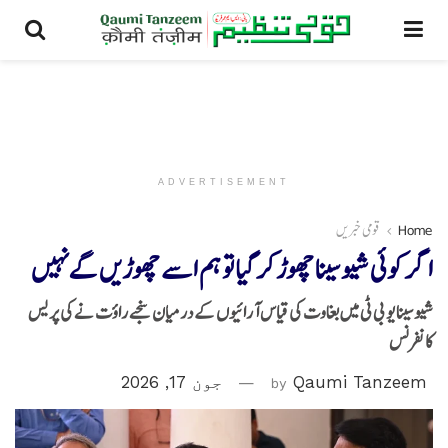
ADVERTISEMENT
Home
قومی خبریں
اگر کوئی شیوسینا چھوڑ کر گیا تو ہم اسے چھوڑیں گےنہیں
شیوسینا یو بی ٹی میں بغاوت کی قیاس آرائیوں کے درمیان سنجے راؤت نے کی پریس
کانفرنس
Qaumi Tanzeem
by
جون 17, 2026