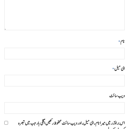
نام
*
ای میل
*
ویب‌ سائٹ
اس براؤزر میں میرا نام، ای میل، اور ویب سائٹ محفوظ رکھیں اگلی بار جب میں تبصرہ