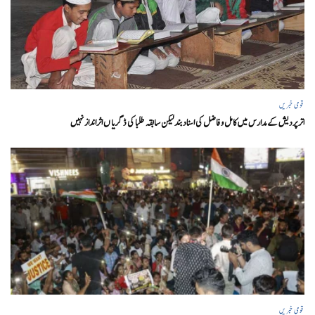
قومی خبریں
اتر پردیش کےمدارس میں کامل و فاضل کی اسناد بند لیکن سابقہ طلبا کی ڈگریا ں اثرانداز نہیں
قومی خبریں