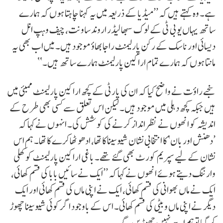
ہے۔ وہ کہتے ہیں کہ ’’میڈیا کے ذریعہ میں یہ کہنا چاہتا ہوں کہ ہمارے
ساتھ یہاں یو بی ٹی کے لوک سبھا لیڈر اروند ساونت، چیف وہپ انل
دیسائی اور ناسک کے رکن پارلیمنٹ راجابھاؤ موجود ہیں۔ میں اب بھی یہ
مانتا ہوں کہ ہمارے تمام اراکین پارلیمنٹ ہمارے ساتھ ہیں۔‘‘
سنجے راؤت نے واضح کیا کہ ان کی پارٹی کے کچھ اراکین پارلیمنٹ ممبئی میں
ہیں جبکہ کچھ دہلی میں موجود ہیں۔ لیکن اس تعلق سے کسی بھی طرح کے
اندیشہ کو انھوں نے نظر انداز کرنے کی کوشش کی۔ انہوں نے کہا کہ
’دھنش اور بان‘ کا انتخابی نشان شیوسینا کا تھا، ادھو ٹھاکرے کا تھا۔ ہم اس
نشان کے لیے سپریم کورٹ بھی گئے تھے۔ باغی اراکین پارلیمنٹ کو کھلی
وارننگ دیتے ہوئے انھوں نے کہا کہ ’’ایک نے سائیں بابا کی قسم کھائی،
ایک نے ماں بھوانی کی قسم کھائی، ایک نے اپنی ماں کی قسم کھائی اور ایک
دیگر نے اپنی ماں و بیٹی کی قسم کھائی۔ اس کے باوجود اگر کوئی شیوسینا چھوڑ
کر گیا تو ہم اسے نہیں چھوڑیں گے۔