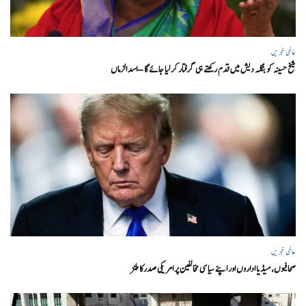
عالمی خبریں
شیخ حسینہ کو بنگلہ دیش میں قدم رکھتے ہی گرفتار کر لیا جائے گا – اسد الزماں
عالمی خبریں
صحافیوں، میڈیا اداروں اور اپنے سیاسی مخالفین پر امریکی صدرکا طنز