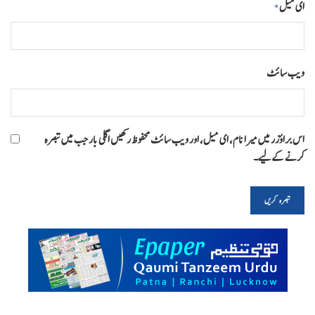
ای میل
*
ویب‌ سائٹ
اس براؤزر میں میرا نام، ای میل، اور ویب سائٹ محفوظ رکھیں اگلی بار جب میں تبصرہ
کرنے کےلیے۔