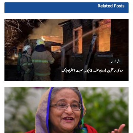
Related
Posts
عالمی خبریں
روسی ساحل پر ڈرون حملہ، 3 بچوں سمیت 7 افراد ہلاک