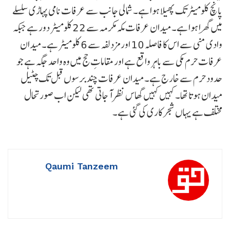
پانچ کلومیٹر تک پھیلا ہوا ہے۔ شمالی جانب سے عرفات نامی پہاڑی سلسلے
میں گھرا ہوا ہے۔ میدان عرفات مکہ مکرمہ سے 22 کلومیٹر دور ہے جبکہ
وادی منی سے اس کا فاصلہ 10 اور مزدلفہ سے 6 کلومیٹر ہے۔ میدان
عرفات حرم مکی سے باہر واقع ہے اور مقاماتِ حج میں وہ واحد جگہ ہے جو
حدود حرم سے خارج ہے۔ میدان عرفات چند برسوں قبل تک چٹیل
میدان ہوتا تھا۔ کہیں کہیں گھاس نظر آ جاتی تھی لیکن اب صورتحال
مختلف ہے یہاں شجر کاری کی گئی ہے۔
Qaumi Tanzeem