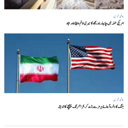
عالمی خبریں
امریکی حملہ میں چابہار بندرگاہ کا میری ٹائم واچ ٹاور تباہ
عالمی خبریں
جنگ کا دائرہ آبنائے ہرمز سے بڑھ کر بحر احمر تک پہنچنے کا اندیشہ