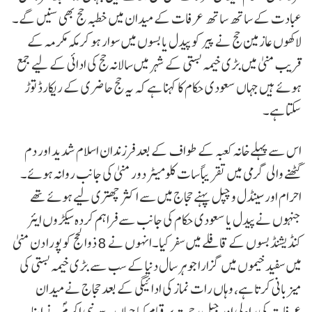
عبادت کے ساتھ ساتھ عرفات کے میدان میں خطبہ حج بھی سنیں گے۔
لاکھوں عازمین حج نے پیر کو پیدل یا بسوں میں سوار ہو کر مکہ مکرمہ کے
قریب منیٰ میں بڑی خیمہ بستی کے شہر میں سالانہ حج کی ادائی کے لیے جمع
ہوئے ہیں جہاں سعودی حکام کا کہنا ہے کہ یہ حج حاضری کے ریکارڈ توڑ
سکتا ہے۔
اس سے پہلےخانہ کعبہ کے طواف کے بعد فرزندان اسلام شدید اور دم
گھٹنے والی گرمی میں تقریباً سات کلومیٹر دور منیٰ کی جانب روانہ ہوئے۔
احرام اور سینڈل و چپل پہنے حجاج میں سے اکثر چھتری لیے ہوئے تھے
جنہوں نے پیدل یا سعودی حکام کی جانب سے فراہم کردہ سیکڑوں ایئر
کنڈیشنڈ بسوں کے قافلے میں سفر کیا۔انہوں نے 8 ذوالحج کو پورا دن منیٰ
میں سفید خیموں میں گزارا جو ہر سال دنیا کے سب سے بڑی خیمہ بستی کی
میزبانی کرتا ہے، وہاں رات نماز کی ادائیگی کے بعد حجاج نے میدان
عرفات کی راہ لی اور جبل رحمت پر قیام کیا جہاں سے نبی اکرمؐ نے اپنا