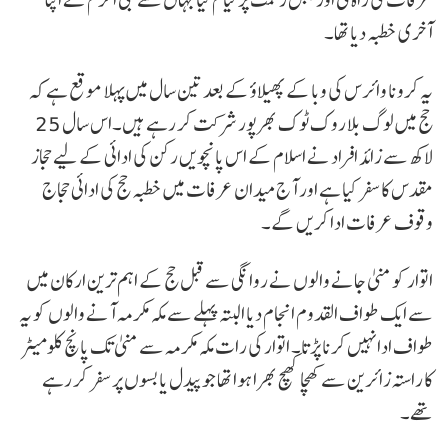
آخری خطبہ دیا تھا۔
یہ کرونا وائرس کی وبا کے پھیلاؤ کے بعد تین سال میں پہلا موقع ہے کہ
حج میں لوگ بلا روک ٹوک بھرپور شرکت کر رہے ہیں۔اس سال 25
لاکھ سے زائد افراد نے اسلام کے اس پانچویں رکن کی ادائی کے لیے حجاز
مقدس کا سفر کیا ہے اور آج میدان عرفات میں خطبہ حج کی ادائی حجاج
وقوف عرفات ادا کریں گے۔
اتوار کو منیٰ جانے والوں نے روانگی سے قبل حج کے اہم ترین ارکان میں
سے ایک طواف القدوم انجام دیا البتہ پہلے سے مکہ مکرمہ آنے والوں کو یہ
طواف ادا نہیں کرنا پڑتا۔ اتوار کی رات مکہ مکرمہ سے منیٰ تک پانچ کلومیٹر
کا راستہ زائرین سے کھچا کھچ بھرا ہوا تھا جو پیدل یا بسوں پر سفر کر رہے
تھے۔