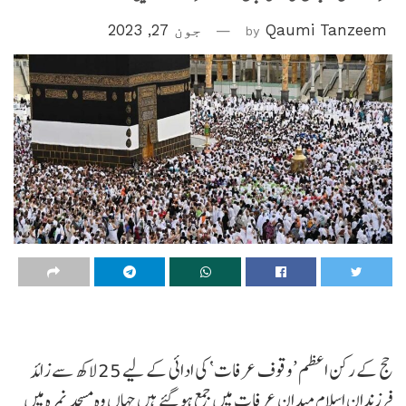
Qaumi Tanzeem
by
جون 27, 2023
حج کے رکن اعظم ’وقوف عرفات‘ کی ادائی کے لیے 25 لاکھ سے زائد
فرزندان اسلام میدان عرفات میں جمع ہو گئے ہیں جہاں وہ مسجد نمرہ میں