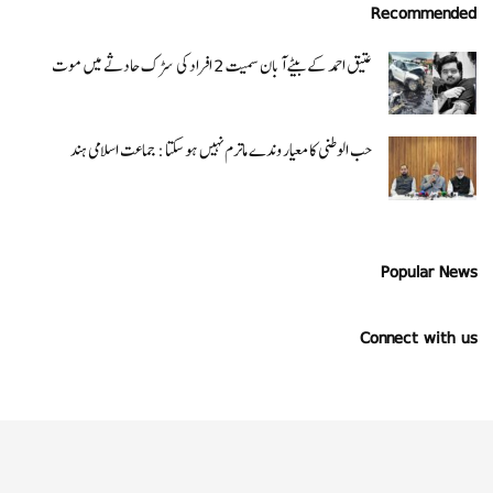
Recommended
عتیق احمد کے بیٹے آبان سمیت 2 افراد کی سڑک حادثے میں موت
حب الوطنی کا معیار وندے ماترم نہیں ہو سکتا : جماعت اسلامی ہند
Popular News
Connect with us