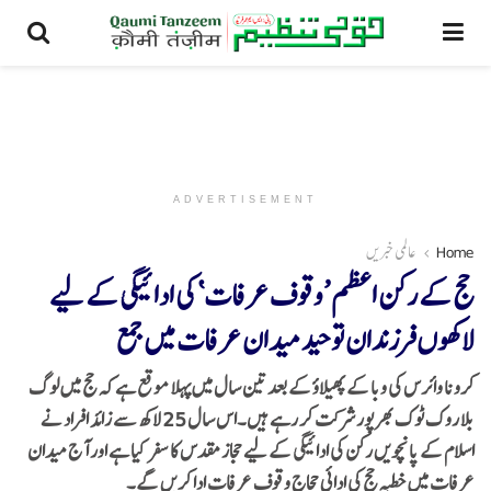
ADVERTISEMENT
Home
عالمی خبریں
حج کے رکن اعظم ’وقوف عرفات‘ کی ادائیگی کے لیے
لاکھوں فرزندان توحید میدان عرفات میں جمع
کرونا وائرس کی وبا کے پھیلاؤ کے بعد تین سال میں پہلا موقع ہے کہ حج میں لوگ
بلا روک ٹوک بھرپور شرکت کر رہے ہیں۔اس سال 25 لاکھ سے زائد افراد نے
اسلام کے پانچویں رکن کی ادائیگی کے لیے حجاز مقدس کا سفر کیا ہے اور آج میدان
عرفات میں خطبہ حج کی ادائی حجاج وقوف عرفات ادا کریں گے۔