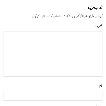
جواب دیں
*
آپ کا ای میل ایڈریس شائع نہیں کیا جائے گا۔
ضروری خانوں کو
سے نشان زد کیا گیا ہے
تبصرہ
*
نام
*