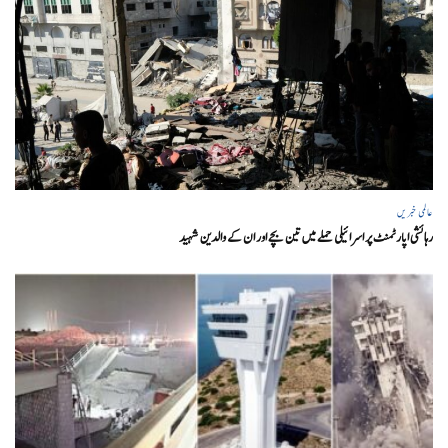
عالمی خبریں
رہائشی اپارٹمنٹ پر اسرائیلی حملے میں تین بچے اور ان کے والدین شہید