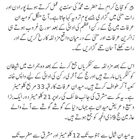
پیر کو حجاج کرام نے حضرت محمدؐ کی سنت پر عمل کرتے ہوئے پورا دن اور
رات منیٰ میں گزاری جسے یوم ترویہ کہا جاتا ہے۔آج منگل کو میدان
عرفات میں حج کے رکن اعظم کی ادائی کے بعد سورج غروب ہوتے ہی
زائرین عرفات اور منیٰ کے درمیان واقع مزدلفہ کا رخ کریں گے اور
رات کھلے آسمان تلے گزاریں گے۔
اس کے بعد مزدلفہ سے کنکریاں جمع کرنے کے بعد وہ جمرات میں شیطان
کو کنکریاں مارتے ہیں اور حج کے آخری رکن کی ادائی کے لیے واپس خانہ
کعبہ آ کر طواف کرتے ہیں۔ میدان عرفات کا رقبہ 33 مربع کلو میٹر
ہے۔ یہ مکہ سے مشرق کی جانب طائف کی راہ پر 21 کلو میٹر دور ایک بڑا
وسیع و عریض میدان ہے جہاں دنیا کے گوشے گوشے سے آنے والے
عازمین حج 9 ذی الحجہ کو جمع ہوتے ہیں۔
یہ میدان شمال سے جنوب تک 12 کلو میٹر اور مشرق سے مغرب تک