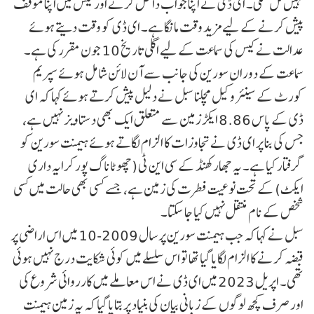
نہیں مل سکی۔ ای ڈی نے اپنا جواب داخل کرنے اور کیس میں اپنا موقف
پیش کرنے کے لیے مزید وقت مانگا ہے۔ ای ڈی کو وقت دیتے ہوئے
عدالت نے کیس کی سماعت کے لیے اگلی تاریخ 10 جون مقرر کی ہے۔
سماعت کے دوران سورین کی جانب سے آن لائن شامل ہوئے سپریم
کورٹ کے سینئر وکیل کپل سبل نے دلیل پیش کرتے ہوئے کہا کہ ای
ڈی کے پاس 8.86 ایکڑ زمین سے متعلق ایک بھی دستاویز نہیں ہے،
جس کی بنا پر ای ڈی نے تجاوزات کا الزام لگاتے ہوئے ہیمنت سورین کو
گرفتار کیا ہے۔ یہ جھارکھنڈ کے سی این ٹی (چھوٹاناگ پور کرایہ داری
ایکٹ) کے تحت نوعیت فطرت کی زمین ہے، جسے کسی بھی حالت میں کسی
شخص کے نام منتقل نہیں کیا جا سکتا۔
سبل نے کہا کہ جب ہیمنت سورین پر سال 2009-10 میں اس اراضی پر
قبضہ کرنے کا الزام لگایا گیا تھا تو اس سلسلے میں کوئی شکایت درج نہیں ہوئی
تھی۔ اپریل 2023 میں ای ڈی نے اس معاملے میں کارروائی شروع کی
اور صرف کچھ لوگوں کے زبانی بیان کی بنیاد پر بتایا گیا کہ یہ زمین ہیمنت