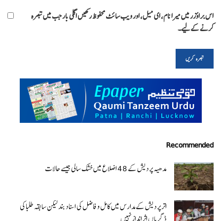
اس براؤزر میں میرا نام، ای میل، اور ویب سائٹ محفوظ رکھیں اگلی بار جب میں تبصرہ
کرنے کےلیے۔
Recommended
مدھیہ پردیش کے 48 اضلاع میں خشک سالی جیسے حالات
اتر پردیش کےمدارس میں کامل و فاضل کی اسناد بند لیکن سابقہ طلبا کی
ڈگریا ں اثرانداز نہیں