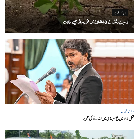
ریاستی خبریں
مدھیہ پردیش کے 48 اضلاع میں خشک سالی جیسے حالات
ریاستی خبریں
تمل ناڈو میں حج سبسڈی میں اضافے کی تجویز