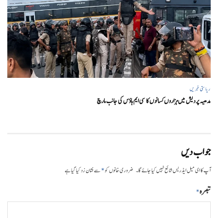
ریاستی خبریں
مدھیہ پردیش میں ہزاروں کسانوں کا سی ایم ہاؤس کی جانب مارچ
جواب دیں
*
آپ کا ای میل ایڈریس شائع نہیں کیا جائے گا۔
ضروری خانوں کو
سے نشان زد کیا گیا ہے
تبصرہ
*