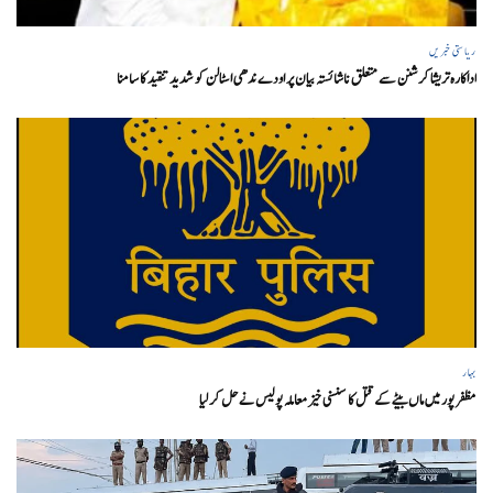
ریاستی خبریں
اداکارہ تریشا کرشنن سے متعلق ناشائستہ بیان پر اودے ندھی اسٹالن کو شدید تنقید کا سامنا
بہار
مظفر پور میں ماں بیٹے کے قتل کا سنسنی خیز معاملہ پولیس نے حل کر لیا