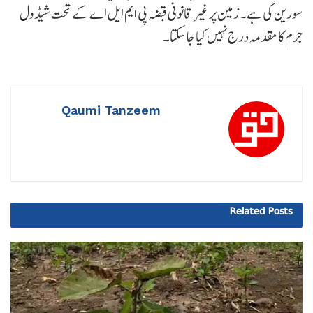
سورین کی ہے۔ زمین پر غیر قانونی قبضہ پی ایم ایل اے کے تحت شیڈول
جرم کا مقدمہ درج نہیں کیا جا سکتا۔
Qaumi Tanzeem
Related
Posts