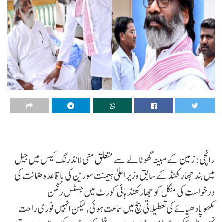
رانچی: زمین کے مبینہ گھوٹالے سے متعلق منی لانڈرنگ کیس میں جیل
میں بند جھارکھنڈ کے سابق وزیر اعلیٰ ہیمنت سورین کی باقاعدہ ضمانت کی
درخواست کی منگل کو جھارکھنڈ ہائی کورٹ میں جسٹس رنگن
مکھوپادھیائے کی تعطیلاتی بنچ میں سماعت ہوئی، لیکن انہیں فوری راحت