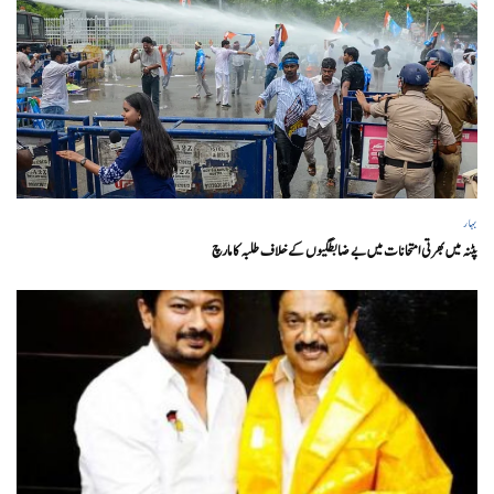
بہار
پٹنہ میں بھرتی امتحانات میں بے ضابطگیوں کے خلاف طلبہ کا مارچ