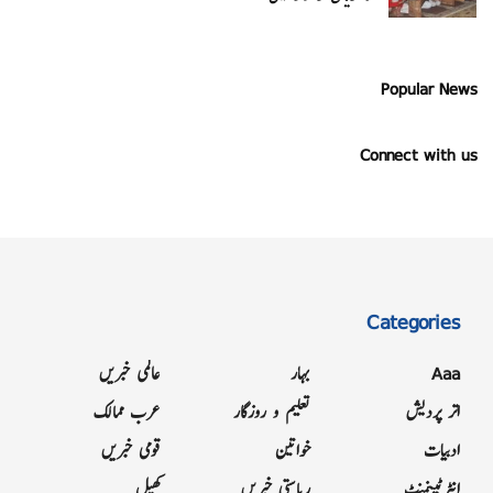
Popular News
Connect with us
Categories
Aaa
بہار
عالمی خبریں
اتر پردیش
تعلیم و روزگار
عرب ممالک
ادبیات
خواتین
قومی خبریں
انٹرٹینمنٹ
ریاستی خبریں
کھیل