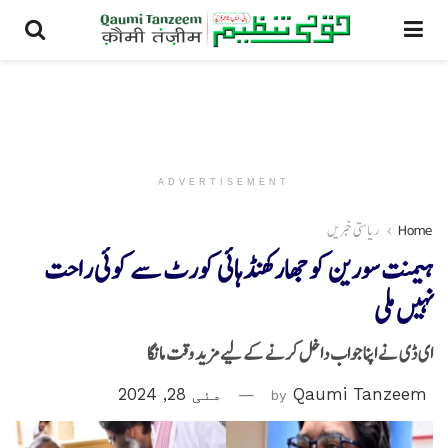
ADVERTISEMENT
Home
ریاستی خبریں
ہیمنت سورین کو جھارکھنڈہائی کورٹ سے کوئی راحت
نہیں ملی
ای ڈی نے اپنا جواب داخل کرنے کے لیے مزید وقت مانگا
Qaumi Tanzeem
by
مئی 28, 2024