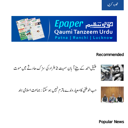
Recommended
عتیق احمد کے بیٹے آبان سمیت 2 افراد کی سڑک حادثے میں موت
حب الوطنی کا معیار وندے ماترم نہیں ہو سکتا : جماعت اسلامی ہند
Popular News