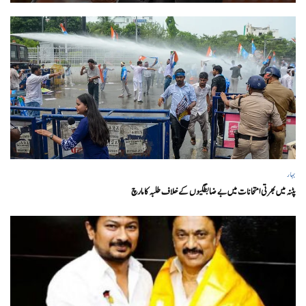
بہار
پٹنہ میں بھرتی امتحانات میں بے ضابطگیوں کے خلاف طلبہ کا مارچ