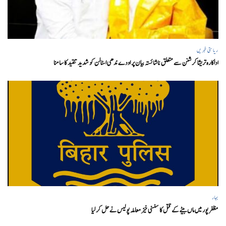
ریاستی خبریں
اداکارہ تریشا کرشنن سے متعلق ناشائستہ بیان پر اودے ندھی اسٹالن کو شدید تنقید کا سامنا
بہار
مظفر پور میں ماں بیٹے کے قتل کا سنسنی خیز معاملہ پولیس نے حل کر لیا