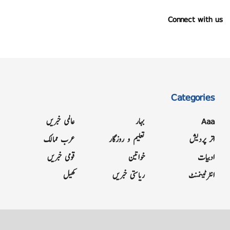
Connect with us
Categories
Aaa
بہار
عالمی خبریں
اتر پردیش
تعلیم و روزگار
عرب ممالک
ادبیات
خواتین
قومی خبریں
انٹرٹینمنٹ
ریاستی خبریں
کھیل
Grievance
Terms & Conditions
Advertise
About