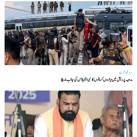
ریاستی خبریں
مدھیہ پردیش میں ہزاروں کسانوں کا سی ایم ہاؤس کی جانب مارچ