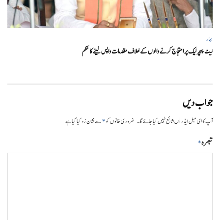
بہار
نیٹ پیپر لیک پر احتجاج کرنے والوں کے خلاف مقدمات واپس لینے کا حکم
جواب دیں
*
آپ کا ای میل ایڈریس شائع نہیں کیا جائے گا۔
ضروری خانوں کو
سے نشان زد کیا گیا ہے
تبصرہ
*