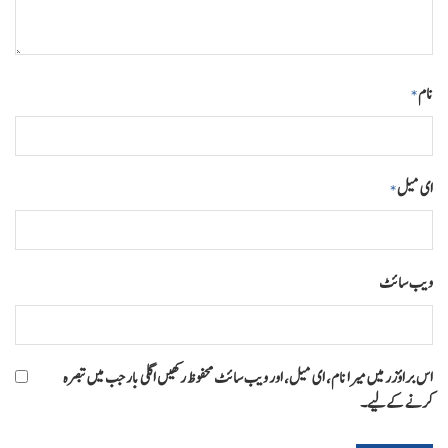
نام
*
ای میل
*
ویب‌ سائٹ
اس براؤزر میں میرا نام، ای میل، اور ویب سائٹ محفوظ رکھیں اگلی بار جب میں تبصرہ
کرنے کےلیے۔