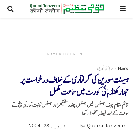
ADVERTISEMENT
Home
ریاستی خبریں
ہیمنت سورین کی گرفتاری کے خلاف درخواست پر
جھارکھنڈ ہائی کورٹ میں سماعت مکمل
قائم مقام چیف جسٹس ایس جسٹس چندر شیکھر اور جسٹس نونیت کمار کی بنچ نے
سماعت کے بعد فیصلہ محفوظ رکھا
Qaumi Tanzeem
by
فروری 28, 2024