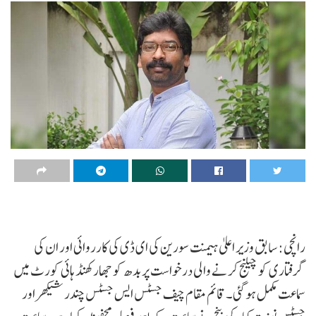
رانچی: سابق وزیر اعلیٰ ہیمنت سورین کی ای ڈی کی کارروائی اور ان کی
گرفتاری کو چیلنج کرنے والی درخواست پر بدھ کو جھارکھنڈ ہائی کورٹ میں
سماعت مکمل ہو گئی۔ قائم مقام چیف جسٹس ایس جسٹس چندر شیکھر اور