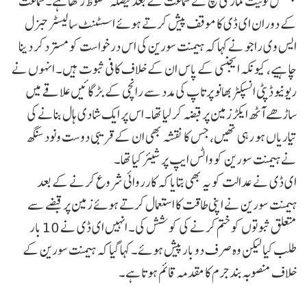
جسٹس نونیت کمار کی بنچ نے سماعت کے بعد فیصلہ محفوظ رکھا ہے۔سماعت
کے دوران ای ڈی کا موقف پیش کرتے ہوئے اسسٹنٹ سالیسٹر جنرل
ایس وی راجو نے کہا کہ ہیمنت سورین کی اس درخواست کو مسترد کر دینا
چاہیے، کیونکہ ایجنسی کے پاس ان کے خلاف کافی ثبوت ہیں۔ انہوں نے
ریونیو ڈپٹی انسپکٹر بھانو پرتاپ کی مدد سے رانچی کے بڑگائیں علاقے میں
ساڑھے آٹھ ایکڑ زمین پر قبضہ کر لیا تھا۔ اس پر ایک شادی ہال بنانے کی
تیاریاں ہو رہی تھیں، جس کا نقشہ بھی ان کے قریبی دوست ونود سنگھ
نے ہیمنت سورین کو واٹس ایپ پر شیئر کیا تھا۔
ای ڈی نے عدالت کو یہ بھی بتایا کہ کارروائی شروع کرنے کے بعد
ہیمنت سورین نے اپنی طاقت کا استعمال کرتے ہوئے زمین پر قبضے سے
متعلق ثبوتوں کو ختم کرنے کی کوشش کی۔ انہیں ای ڈی نے 10 بار
طلب کیا لیکن وہ صرف دو بار پیش ہوئے۔ کہا گیا کہ ہیمنت سورین کے
خلاف منصوبہ بند جرم کا مقدمہ قائم ہوتا ہے۔