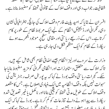
شفافیت، جواب دہی اور وقف املاک کے قانونی تحفظ کو مضبوط بنانا ہے۔
افسران نے بتایا کہ امید پلیٹ فارم وقف املاک کی جانچ، جغرافیائی نشان
دہی، نگرانی اور ڈیجیٹل انتظام کے لیے ایک مربوط نظام کے طور پر کام
کرتا ہے۔ اس کے ذریعے ریاستی اور مقامی سطح پر موجود بکھرے ہوئے
ریکارڈ کے نظام کو ایک منظم شکل دی جا رہی ہے۔
وزارت نے سروے اور لیز انتظام جیسے اضافی نظام بھی شامل کیے ہیں،
تاکہ املاک سے متعلق دستاویزات اور انتظامی نگرانی کو مزید مضبوط بنایا جا
سکے۔ گجرات ریاستی وقف بورڈ نے کہا کہ یہ پورٹل صرف رجسٹریشن کی
سہولت نہیں بلکہ وقف انتظامیہ میں ایک بنیادی اصلاح ہے، جس کا مقصد
وقف املاک کے طویل مدتی تحفظ کو یقینی بنانا اور نامکمل یا غیر تصدیق شدہ
ریکارڈ سے پیدا ہونے والے تنازعات کو کم کرنا ہے۔بورڈ نے کہا کہ ایک
ہی پلیٹ فارم پر معلومات جمع ہونے سے انتظامی عمل زیادہ مؤثر ہوگا اور