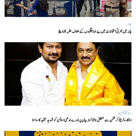
بہار
پٹنہ میں بھرتی امتحانات میں بے ضابطگیوں کے خلاف طلبہ کا مارچ
ریاستی خبریں
اداکارہ تریشا کرشنن سے متعلق ناشائستہ بیان پر اودے ندھی اسٹالن کو شدید تنقید کا سامنا