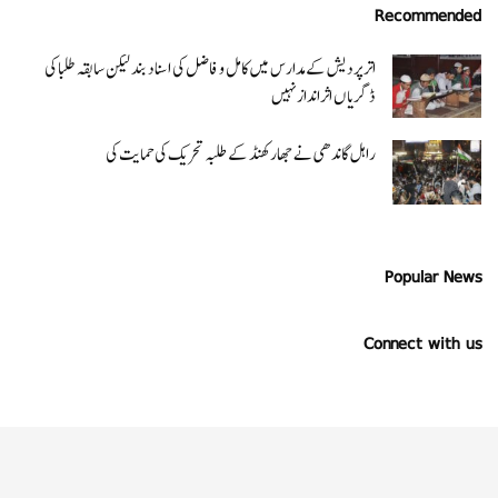
Recommended
اتر پردیش کےمدارس میں کامل و فاضل کی اسناد بند لیکن سابقہ طلبا کی
ڈگریا ں اثرانداز نہیں
راہل گاندھی نے جھارکھنڈ کے طلبہ تحریک کی حمایت کی
Popular News
Connect with us