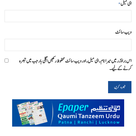
ای میل
*
ویب‌ سائٹ
اس براؤزر میں میرا نام، ای میل، اور ویب سائٹ محفوظ رکھیں اگلی بار جب میں تبصرہ
کرنے کےلیے۔