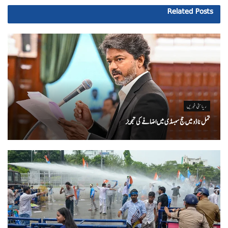
Related
Posts
ریاستی خبریں
تمل ناڈو میں حج سبسڈی میں اضافے کی تجویز