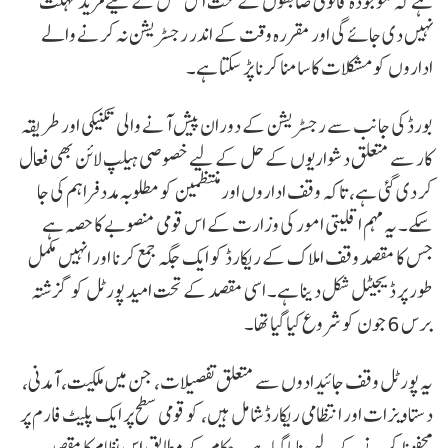
ہے کہ موجودہ قانونی ضابطوں کے تحت اس عمل کے لیے مزید مہلت
نہیں دی جائے گی اور مقررہ وقت کے اندر رجسٹریشن نہ کرنے والے
اداروں کو مشکلات کا سامنا کرنا پڑ سکتا ہے۔
بورڈ کی جانب سے رجسٹریشن کے دوران پیش آنے والی تکنیکی اور طریقہ
کار سے متعلق دشواریوں کے حل کے لیے خصوصی ہیلپ لائن بھی فعال
کر دی گئی ہے، تاکہ وقف اداروں اور منتظمین کو مطلوبہ مدد فراہم کی جا
سکے۔ یہ مہم اقلیتی امور کی وزارت کے اس قومی منصوبے کا حصہ ہے
جس کا مقصد وقف املاک کے ریکارڈ کو ایک جگہ جمع کرنا اور انہیں مکمل
طور پر ڈیجیٹل شکل دینا ہے۔ اسی مقصد کے تحت امید پورٹل کو گزشتہ
برس 6 جون کو شروع کیا گیا تھا۔
یہ پورٹل وقف جائیدادوں سے متعلق تفصیلات، جن میں ملکیت، آمدنی،
دستاویزات اور انتظامی ریکارڈ شامل ہیں، کو قومی سطح پر ایک پلیٹ فارم پر
محفوظ کرنے کے لیے بنایا گیا ہے۔ حکام کے مطابق اس نظام کا مقصد