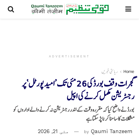
ADVERTISEMENT
Home
ریاستی خبریں
گجرات وقف بورڈ کی 26 مئی تک ’امید پورٹل‘ پر
رجسٹریشن مکمل کرنے کی اپیل
بورڈ نے واضح کیا کہ مقررہ وقت کے اندر رجسٹریشن نہ کرنے والے اداروں کو
مشکلات کا سامنا کرنا پڑ سکتا ہے
Qaumi Tanzeem
by
مئی 21, 2026