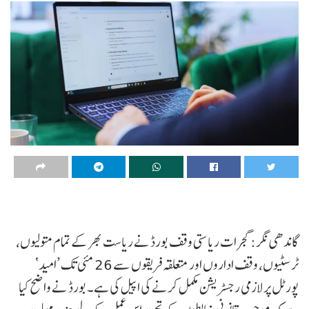
گاندھی نگر: گجرات ریاستی وقف بورڈ نے ریاست بھر کے تمام متولیوں،
ٹرسٹیوں، وقف اداروں اور متعلقہ فریقوں سے 26 مئی تک ’امید‘
پورٹل پر لازمی رجسٹریشن مکمل کرنے کی اپیل کی ہے۔ بورڈ نے واضح کیا