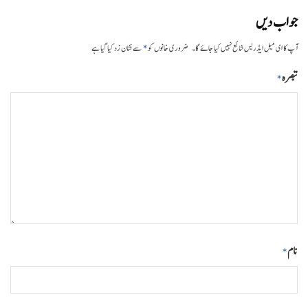
جواب دیں
*
آپ کا ای میل ایڈریس شائع نہیں کیا جائے گا۔
ضروری خانوں کو
سے نشان زد کیا گیا ہے
تبصرہ
*
نام
*