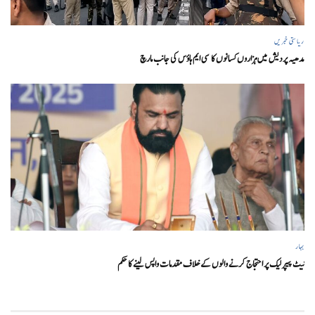
ریاستی خبریں
مدھیہ پردیش میں ہزاروں کسانوں کا سی ایم ہاؤس کی جانب مارچ
بہار
نیٹ پیپر لیک پر احتجاج کرنے والوں کے خلاف مقدمات واپس لینے کا حکم