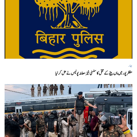
بہار
مظفر پور میں ماں بیٹے کے قتل کا سنسنی خیز معاملہ پولیس نے حل کر لیا