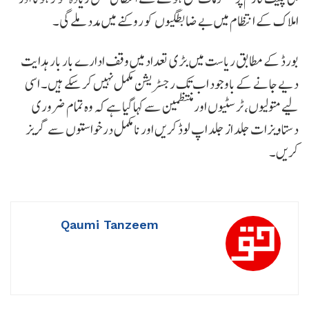
املاک کے انتظام میں بے ضابطگیوں کو روکنے میں مدد ملے گی۔
بورڈ کے مطابق ریاست میں بڑی تعداد میں وقف ادارے بار بار ہدایت
دیے جانے کے باوجود اب تک رجسٹریشن مکمل نہیں کر سکے ہیں۔ اسی
لیے متولیوں، ٹرسٹیوں اور منتظمین سے کہا گیا ہے کہ وہ تمام ضروری
دستاویزات جلد از جلد اپ لوڈ کریں اور نامکمل درخواستوں سے گریز
کریں۔
Qaumi Tanzeem