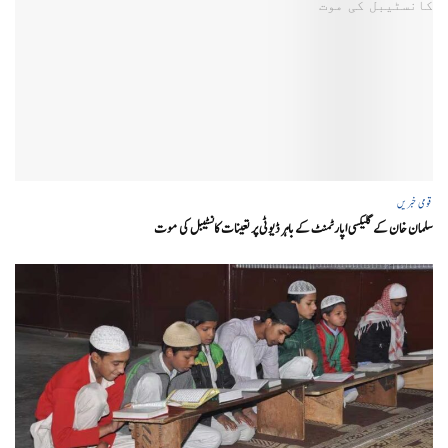
قومی خبریں
سلمان خان کے گلیکسی اپارٹمنٹ کے باہر ڈیوٹی پر تعینات کانسٹیبل کی موت