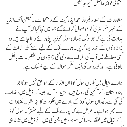
انتخابی فوائد حاصل کیے جاسکیں۔
مشاورت کے صدر فیروز احمد ایڈوکیٹ کے دستخط سے لاکمیشن آف انڈیا
کے ممبر سکریٹری کو موصول کرائے گئے خط میں کہا گیا کہ آپ نے
ہدایت کی ہے کہ جو لوگ یکساں سول کوڈ پر اپنی رائے دینا چاہتے ہیں وہ
30 دنوں کے اندر ایسا کریں۔ ہمارے ملک کے لیے اتنے کثیر اثرات کے
کسی معاملے میں آپ کی طرف سے دی گئی 30 دن کی مختصر مدت بالکل
ناکافی ہے۔ مذکورہ خط کی ایک نقل حوالہ کے لیے منسلک ہے۔
ہمارے خیال میں یکساں سول کوڈ ان اقدار کے موافق نہیں ہوگا جو
ہندوستان کے آئین کی روح ہیں۔ مزید برآں، جیسا کہ ذیل میں وضاحت
کی گئی ہے، یکساں سول کوڈ کے بارے میں حکومت کا اپنا نظریہ تضادات
سے بھرا ہوا ہے۔ عرض ہے کہ پورے ملک کے لیے مشترکہ سول کوڈ
کے خیال میں مختلف مسائل موجود ہیں جن کی میں نے ذیل میں نشاندہی