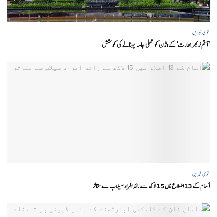
قومی خبریں
‘ آتم نربھر بھارت’ کے وژن کو عملی جامہ پہنانے کی کوشش
قومی خبریں
آسام کے 13 اضلاع میں 15 لاکھ سے زائد افراد سیلاب سے متاثر