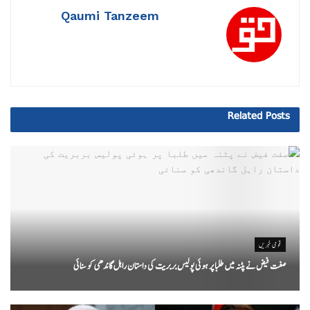
Qaumi Tanzeem
Related
Posts
قومی خبریں
صفت فیض نے پٹنہ میں طلبا پر ہوئی پولیس بربریت کی داستان راہل گاندھی کو سنائی