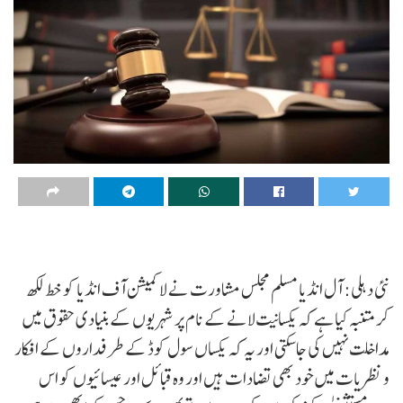
نئی دہلی: آل انڈیا مسلم مجلس مشاورت نے لا کمیشن آف انڈیا کو خط لکھ
کر متنبہ کیا ہے کہ یکسانیت لانے کے نام پر شہریوں کے بنیادی حقوق میں
مداخلت نہیں کی جاسکتی اور یہ کہ یکساں سول کوڈ کے طرفداروں کے افکار
و نظریات میں خود بھی تضادات ہیں اور وہ قبائل اور عیسائیوں کو اس