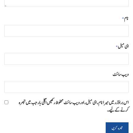
نام
*
ای میل
*
ویب‌ سائٹ
اس براؤزر میں میرا نام، ای میل، اور ویب سائٹ محفوظ رکھیں اگلی بار جب میں تبصرہ
کرنے کےلیے۔