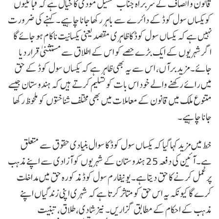
قانون و انصاف کے سربراہ جناب سشیل مودی کا خیال ہے کہ قبائلیوں
کویکساں سول کوڈ کے دائرے سے باہر رکھا جانا چاہیے۔ کہنے کی ضرورت
نہیں ہے کہ یکساں سول کوڈ کا ظاہری مقصد یعنی یکسانیت ناکام ہو جائے گا
اگر شہریوں کے ایک بڑے حصے کو اس کے اطلاق سے مستثنیٰ قرار دیا
جائے۔ مزید برآں، اس سے یہ بھی ظاہر ہے کہ یکساں سول کوڈ کے حق
میں رائے رکھنے والے خود اس بات کو تسلیم کرتے ہیں کہ ہندوستان جیسے
متنوع ملک میں قانون کے معاملات میں بھی مختلف شناختوں کو ملحوظ رکھا
جانا چاہیے۔
خط میں مزید کہا گیا کہ یکساں سول کوڈ کا سوال بنیادی حقوق سے متعلق
ہے۔ آئین کی دفعہ 25 ہندوستان کے شہریوں کو آزادی سے اپنے مذہب
پر عمل کرنے کا حق دیتا ہے۔ یونیفارم سول کوڈ مذکورہ حق میں مداخلت
کرے گا کیونکہ یہ اس حق کو متاثر کرتا ہےکہ شہری اپنی زندگیاں اپنے
مذہب کے احکام کے مطابق گزاریں۔ نیز شادی، طلاق، تبنیت