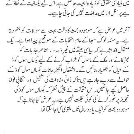
میں بنیادی حقوق کو زیادہ اہمیت حاصل ہے، اس لیے یکسانیت کے نفاذ کے
لیے پرسنل لاز میں مداخلت نہیں کی جانی چاہیے۔
آخر میں عرض ہے کہ موجودہ بحث کا وقت بہت سے سوالات کو جنم دیتا
ہے۔ یہ مسئلہ لوک سبھا کے عام انتخابات کے موقع پر پیدا ہوا ہے۔ ایک
معقول اندیشہ ہے کہ سیاسی طبقے میں غیر ذمہ دار عناصر جذبات کو
بھڑکانے اور ملک کے ماحول کو خراب کرنے کے لیے یکساں سول کوڈ
کے خیال کو ہتھیار بنائیں گے۔ اشتعال انگیز بیانات یکساں سول کوڈ کے
حوالے سے دیے جارہے ہیں تاکہ ذاتی مفادات کی تکمیل اور انتخابی فوائد
حاصل کیے جاسکیں۔ اس حقیقت کے پیش نظر کہ یکساں سول کوڈ کی
تجویز پر غور کرنے کی کوئی عجلت نہیں ہے، یہ عرض کیا جاتا ہے کہ
موجودہ بحث کو ایک یا دو سال تک ملتوی کیا جا سکتا تھا۔