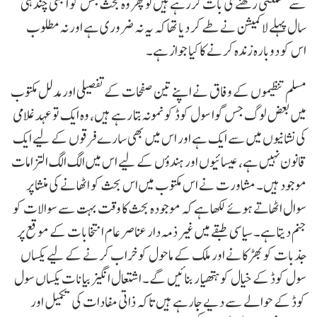
سےمستثنیٰ رکھنے کی بات کررہے ہیں تو پھر وہ بحث جس کو ابھی چند ہی
سال پہلے لاکمیشن نے طے کر دیا تھا کہ یہ نہ ضروری ہے اور نہ مطلوب
اس کو دوبارہ زندہ کرنے کا کیا جواز ہے۔
مسلم تنظیموں کے وفاق نے اپنے تین صفحات کے تفصیلی اور مدلل مکتوب
میں بعض لوگ جس گوا سول کوڈ کو نمونہ بتا رہے ہیں، وہ ایک تو عہد غلامی
کی نشانیوں میں سے ایک ہے اور اس میں بھی سارے فرقوں کے لیے ایک
قانون نہیں ہے، عیسائیوں اور ہندؤں کے لیے اس میں الگ الگ التزامات
موجود ہیں۔ مشاورت نے اس مکتوب میں اس بحث کو اٹھانے کی منشا پر
سوال اٹھاتے ہوئے لکھا ہے کہ موجودہ بحث کا وقت بہت سے سوالات کو
جنم دیتا ہے۔ سیاسی طبقے میں غیر ذمہ دار عناصر عام انتخابات کے موقع پر
جذبات کو بھڑکانے اور ملک کے ماحول کو خراب کرنے کے لیے یکساں
سول کوڈ کے خیال کو ہتھیار بنائیں گے۔ اشتعال انگیز بیانات یکساں سول
کوڈ کے حوالے سے دیے جارہے ہیں تاکہ ذاتی مفادات کی تکمیل اور