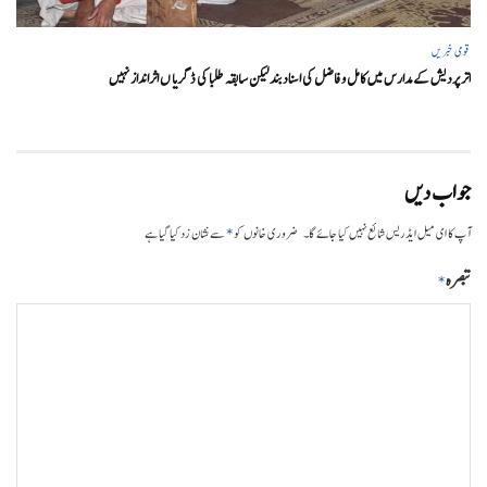
قومی خبریں
اتر پردیش کےمدارس میں کامل و فاضل کی اسناد بند لیکن سابقہ طلبا کی ڈگریا ں اثرانداز نہیں
جواب دیں
*
آپ کا ای میل ایڈریس شائع نہیں کیا جائے گا۔
ضروری خانوں کو
سے نشان زد کیا گیا ہے
تبصرہ
*