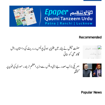
Recommended
صفت فیض نے پٹنہ میں طلبا پر ہوئی پولیس بربریت کی داستان راہل
گاندھی کو سنائی
امریکی نائب صدر جے ڈی وینس سے وزیر اعظم نریندر مودی کی فون پر
گفتگو
Popular News