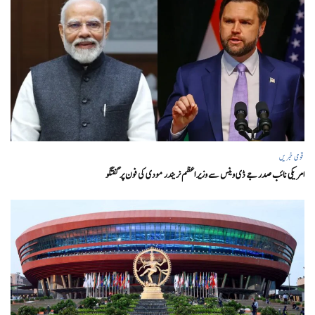
قومی خبریں
امریکی نائب صدر جے ڈی وینس سے وزیر اعظم نریندر مودی کی فون پر گفتگو