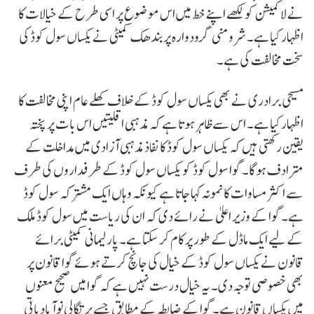
نے لا کمیشن کو لکھے اپنے خط میں اس موضوع پر اسی طرح کے خیالات کا
اظہار کیا ہے۔ شرومنی گرودوارہ پربندھک کمیٹی نے یکساں سول کوڈ کی
سخت مخالفت کی ہے۔
مسیحی برادری نے بھی یکساں سول کوڈ کے خلاف کھلے عام اپنی مخالفت کا
اظہار کیا ہے۔ اس سے ظاہر ہوتا ہے کہ مذہبی اقلیتیں اس بات پر پختہ
یقین رکھتی ہیں کہ یکساں سول کوڈ کا نفاذ مذہبی آزادی میں مداخلت کے
مترادف ہوگا۔ گوا سول کوڈ کو یکساں سول کوڈ کے طرفداروں کی طرف
سے اکثر مساوات کا نمونہ کہا جاتا ہے کیونکہ وہاں ایک مشترکہ سول کوڈ
ہے۔ گوا کے وزیر اعلیٰ نے رائے دی کہ ان کی ریاست میں سول کوڈ ملک
کے لیے ایک ماڈل کے طور پر کام کر سکتا ہے۔ پارلیمانی کمیٹی برائے
قانون نے یکساں سول کوڈ کے خیال کی جانچ کرتے ہوئے گوا قانون پر
بھی خصوصی توجہ دی۔ یہ خیال درست نہیں ہے کہ گوا میں صحیح معنوں
میں یکساں قانون ہے۔ گوا کے ضابطہ کے مطابق جسے پرتگالی نوآبادیاتی