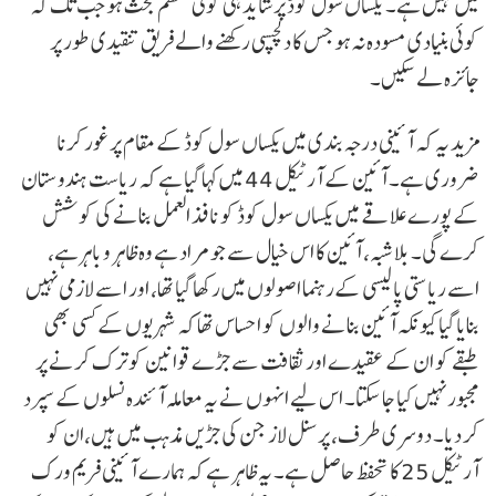
میں نہیں ہے۔ یکساں سول کوڈ پر شاید ہی کوئی منظم بحث ہو جب تک کہ
کوئی بنیادی مسودہ نہ ہو جس کا دلچسپی رکھنے والے فریق تنقیدی طور پر
جائزہ لے سکیں۔
مزید یہ کہ آئینی درجہ بندی میں یکساں سول کوڈ کے مقام پر غور کرنا
ضروری ہے۔ آئین کے آرٹیکل 44 میں کہا گیا ہے کہ ریاست ہندوستان
کے پورے علاقے میں یکساں سول کوڈ کو نافذ العمل بنانے کی کوشش
کرے گی۔ بلاشبہ، آئین کا اس خیال سے جو مراد ہے وہ ظاہر و باہرہے،
اسے ریاستی پالیسی کےرہنما اصولوں میں رکھا گیا تھا، اور اسے لازمی نہیں
بنایا گیاکیونکہ آئین بنانے والوں کو احساس تھا کہ شہریوں کے کسی بھی
طبقے کو ان کے عقیدے اور ثقافت سے جڑے قوانین کو ترک کرنے پر
مجبور نہیں کیا جا سکتا۔ اس لیے انہوں نے یہ معاملہ آئندہ نسلوں کے سپرد
کر دیا۔ دوسری طرف، پرسنل لاز جن کی جڑیں مذہب میں ہیں،ان کو
آرٹیکل 25 کا تحفظ حاصل ہے۔ یہ ظاہر ہے کہ ہمارے آئینی فریم ورک