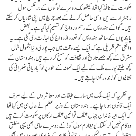
حکومت نے نافذ کیا تھا، کیتھولک دوسرے لوگوں کے برعکس سول
رجسٹرار سے این او سی حاصل کرنے کے بعد چرچ میں اپنی شادیاں کر سکتے
ہیں۔ گوا کے ہندوؤں کے رسم و رواج کو تسلیم کیا گیا ہے۔ بعض
پابندیوں کے ساتھ ہندوؤں کو تعدد ازدواج کی اجازت دی گئی ہے۔ یہ
واقعی ستم ظریفی ہے کہ ایک ایسے وقت میں جب پوری دنیا بشمول شمال
مشرق کے کچھ حصے تاریخ اور ثقافت کو مسخ کر رہے ہیں، ہندوستان کے
کچھ طبقے پورے ملک کے لیے ایک نمونہ کے طور پر نوآبادیاتی حکمرانی کی
نشانیوں کو زندہ رکھنا چاہتے ہیں۔
یہ نظریہ کہ ایک ملک میں سارے طبقات اور معاشروں کے لیے صرف
ایک قانون ہونا چاہیے۔ ہندوستان کے وزیر اعظم نے حال ہی میں کہا تھا
کہ ایک ایسا خاندان جہاں مختلف قوانین مختلف ارکان پر حکومت کرتے ہیں
وہ کام نہیں کر سکتا۔ یونیفارم سول کوڈ کے دوسرے حامی بھی یہی منطق
استعمال کرتے ہیں لیکن ہمارے قانونی نظام کے بنیادی اصولوں میں بھی یہ