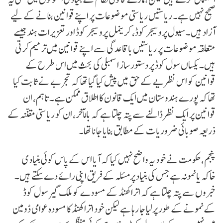
صحیح نہیں ہے۔ ریاستیں ریاستی موضوعات پر اپنے قوانین بنانے کے لیے
آزاد ہیں۔ سیول پروسیجر کوڈ، کریمنل پروسیجر کوڈ اور تعزیرات ہند جیسے
متعلقہ موضوعات پر ریاستیں باقاعدگی سے اپنے قوانین میں ترمیم کرتی
ہیں۔ یکساں سول کوڈ پر دستور ساز اسمبلی کی بحث میں اس طرح کے
قوانین کو اس نظریے کے حق میں پیش کیا گیا تھا کہ تجربے نے ثابت کیا
تھا کہ پورے ہندوستان میں ایک قانون کا اطلاق ممکن ہے۔ تاہم، ان
قوانین پر ایک نظر ڈالنے سے پتہ چلتا ہے کہ بالآخر، ان کو ریاستی مقننہ کے
ذریعہ صوبائی ضروریات کے مطابق بنایا جانا تھا۔
پنجم، حکومت نے خود یہ واضح نہیں کیا کہ آیا اس کے پاس کوئی بنیادی
خاکہ یانمونہ ہے جس کی بنیاد پرمسئلہ کے فریق اپنی رائے دے سکتے ہیں۔
خبروں سے پتہ چلتا ہے کہ اتراکھنڈ کے مسودے کو ملک گیر سول کوڈ
کےنمونے کے طور پرلیا جا رہا ہے لیکن خود اتراکھنڈ کا مسودہ عوامی ڈومین