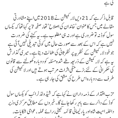
کی ہے
قابل ذکر ہے کہ 21 ویں لاء کمیشن نے 2018 میں اپنے مشاورتی
مقالے میں جس کا عنوان ’خاندان کی اصلاح‘ تھا، صفحہ 7 پر کہا تھا کہ یکساں
سول کوڈ نہ تو ضروری ہے اور نہ ہی مطلوب ہے۔ یہ کہنے کی ضرورت
نہیں ہے کہ اس کے بعد سےصورت حال میں کوئی تبدیلی نہیں آئی ہے
جو خود لاء کمیشن کے نظریہ پر نظرثانی کی ضمانت دیتا ہے۔ میری گذارش
یہ ہے کہ لاء کمیشن کے ذریعہ طے شدہ مسئلہ کو دوبارہ کھولنے سے قانون
کی حکمرانی کے لئے بڑےمنفی اثرات مرتب ہوتے ہیں اور لا کمیشن کی
طرف سے دوبارہ اس طرح کی مشق کی جار ہی ہے۔
حزب اقتدار کے ذمہ داران نے کہا ہے کہ شیڈولڈ ٹرائب کو یکساں سول
کوڈ کے دائرے سے باہر رکھا جائے گا۔ خبروں کے مطابق مرکزی وزیر
داخلہ امیت شاہ اور پارلیمانی قائمہ کمیٹی برائے عملہ، عوامی شکایات،