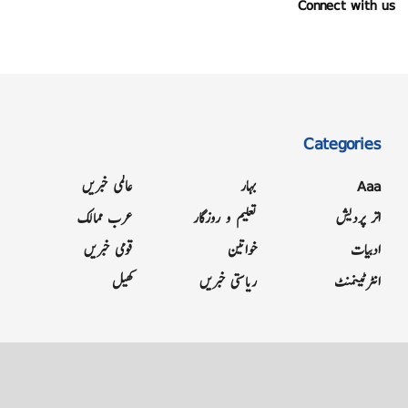
Connect with us
Categories
Aaa
بہار
عالمی خبریں
اتر پردیش
تعلیم و روزگار
عرب ممالک
ادبیات
خواتین
قومی خبریں
انٹرٹینمنٹ
ریاستی خبریں
کھیل
Grievance
Terms & Conditions
Advertise
About
Contact
Letter to Editor