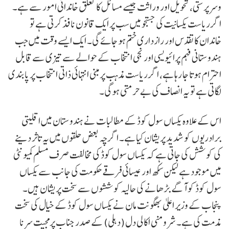
وسرپرستی، تحویل اور وراثت جیسے مسائل کا تعلق خاندانی امور سے ہے۔
اگر ریاست یکسانیت کی جستجو میں سب پر ایک قانون نافذ کرتی ہے تو
خاندان کا تقدس اور رازداری ختم ہو جائے گی۔ ایک ایسے وقت میں جب
ہندوستانی فہم پرائیویسی اور نجی انتخاب کے حوالے سے تیزی سے قابل
احترام ہوتا جا رہا ہے، اگر ریاست مذہب پرمبنی انتہائی ذاتی انتخاب پر پابندی
لگاتی ہے تو یہ انصاف کی بے حرمتی ہوگی۔
اس کے علاوہ یکساں سول کوڈ کے مطالبات نے ہندوستان میں اقلیتی
برادریوں کو شدید پریشان کیا ہے۔ اگرچہ بعض حلقوں میں یہ تاثر دینے
کی کوشش کی جاتی ہے کہ یکساں سول کوڈ کی مخالفت صرف مسلم کمیونٹی
میں موجود ہے لیکن سکھ اور عیسائی فرقے حکومت کی جانب سے یکساں
سول کوڈ کو آگے بڑھانے کی حالیہ کوششوں سے سخت پریشان ہیں۔
پنجاب کے وزیر اعلیٰ بھگونت مان نے یکساں سول کوڈ کے خیال کی سخت
مذمت کی ہے۔ شرومنی اکالی دل (دہلی) کے صدر جناب پرمجیت سرنا