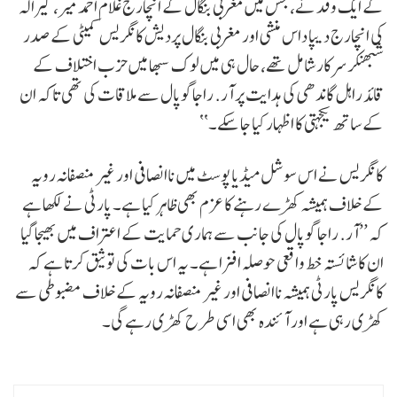
کے ایک وفد نے، جس میں مغربی بنگال کے انچارج غلام احمد میر، کیرالہ
کی انچارج دیپا داس منشی اور مغربی بنگال پردیش کانگریس کمیٹی کے صدر
شبھنکر سرکار شامل تھے، حال ہی میں لوک سبھا میں حزب اختلاف کے
قائد راہل گاندھی کی ہدایت پر آر. راجاگوپال سے ملاقات کی تھی تاکہ ان
کے ساتھ یکجہتی کا اظہار کیا جا سکے۔‘‘
کانگریس نے اس سوشل میڈیا پوسٹ میں ناانصافی اور غیر منصفانہ رویہ
کے خلاف ہمیشہ کھڑے رہنے کا عزم بھی ظاہر کیا ہے۔ پارٹی نے لکھا ہے
کہ ’’آر. راجا گوپال کی جانب سے ہماری حمایت کے اعتراف میں بھیجا گیا
ان کا شائستہ خط واقعی حوصلہ افزا ہے۔ یہ اس بات کی توثیق کرتا ہے کہ
کانگریس پارٹی ہمیشہ ناانصافی اور غیر منصفانہ رویہ کے خلاف مضبوطی سے
کھڑی رہی ہے اور آئندہ بھی اسی طرح کھڑی رہے گی۔