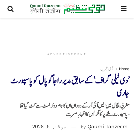
ADVERTISEMENT
Home
قومی خبریں
’دی ٹیلی گراف‘ کے سابق مدیر راجاگوپال کو پاسپورٹ
جاری
مغربی بنگال میں ایس آئی آر کے دوران ان کا نام ووٹر لسٹ سے کٹ گیا تھا
-پاسپورٹ ملنے پر کانگریس کا اظہارِ مسرت
Qaumi Tanzeem
by
جولائی 5, 2026