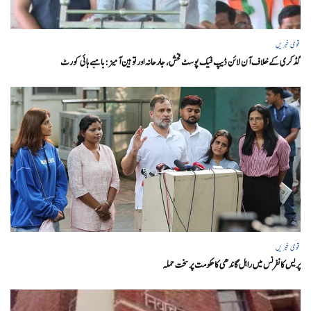
قومی خبریں
گڈکری کے خلاف آن لائن ڈیپ فیک پوسٹ فحش، جارحانہ اور توہین آمیز:بامبے ہائی کورٹ
قومی خبریں
پریس کانفرنس میں راہل گاندھی کا حکومت پر سخت حملہ