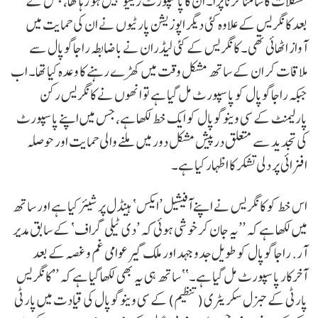
مشکلات کا سامنا کرنا پڑا۔ ان کا پاسپورٹ رینیو نہیں ہو رہا تھا، جس کے
بعد کانگریس کے علاوہ کئی دیگر اپوزیشن پارٹیوں نے ان کی حمایت میں
آواز اٹھائی تھی۔ کانگریس کے کئی لیڈران نے باضابطہ راجاگوپال سے
ملاقات کر ان کے ساتھ مشکل وقت میں کھڑے رہنے کا وعدہ کیا تھا۔ اب
جبکہ راجاگوپال کو پاسپورٹ مل گیا ہے تو انھوں نے کانگریس رکن
پارلیمنٹ کے سی وینوگوپال کو ایک خط لکھا ہے، جس میں اپنے پاسپورٹ
کی تجدید سے متعلق درپیش مشکل دور میں ملنے والی حمایت اور حوصلہ
افزائی پر دلی تشکر کا اظہار کیا ہے۔
اس خط کو کانگریس نے اپنے آفیشیل ’ایکس‘ ہینڈل پر شیئر کیا ہے اور ساتھ
میں لکھا ہے کہ ’’یہ جان کر خوشی ہوئی کہ ’دی ٹیلی گراف‘ کے سابق مدیر
آر. راجا گوپال کو طویل جدوجہد اور ملک گیر عوامی غم و غصہ کے بعد
آخرکار پاسپورٹ مل گیا ہے۔‘‘ ساتھ ہی یہ بھی لکھا گیا ہے کہ ’’کانگریس
پارٹی کے جنرل سکریٹری (تنظیم) کے سی وینوگوپال کی قیادت میں پارٹی