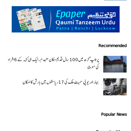
Recommended
پرتاپ گڑھ میں 100 سال قدیم مکان منہدم، ایک ہی کنبہ کے 6 افراد
کی موت
بہار اور یو پی سمیت ملک کی 17ریاستوں میں بارش کا امکان
Popular News