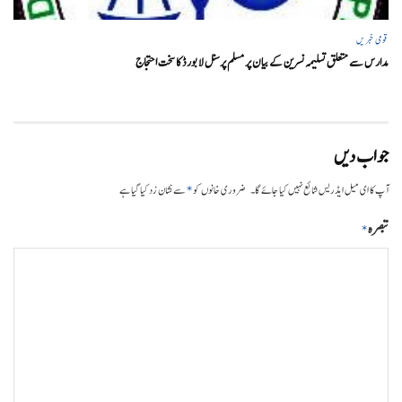
قومی خبریں
مدارس سے متعلق تسلیمہ نسرین کے بیان پر مسلم پرسنل لا بورڈ کا سخت احتجاج
جواب دیں
*
آپ کا ای میل ایڈریس شائع نہیں کیا جائے گا۔
ضروری خانوں کو
سے نشان زد کیا گیا ہے
تبصرہ
*