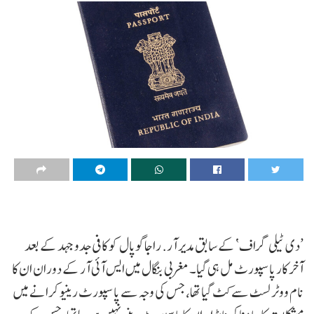
’دی ٹیلی گراف‘ کے سابق مدیر آر. راجاگوپال کو کافی جدوجہد کے بعد
آخر کار پاسپورٹ مل ہی گیا۔ مغربی بنگال میں ایس آئی آر کے دوران ان کا
نام ووٹر لسٹ سے کٹ گیا تھا، جس کی وجہ سے پاسپورٹ رینیو کرانے میں