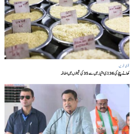
قومی خبریں
کھانے پینے کی 36 بڑی اشیاء میں سے 35 کی قیمتوں میں اضافہ