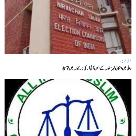
قومی خبریں
دہلی میں انتخابی فہرستوں کے ایس آئی آر کی تاریخوں میں توسیع