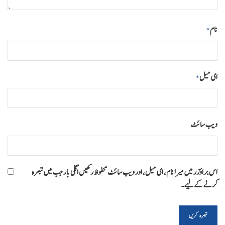
نام
*
ای میل
*
ویب‌ سائٹ
اس براؤزر میں میرا نام، ای میل، اور ویب سائٹ محفوظ رکھیں اگلی بار جب میں تبصرہ
کرنے کےلیے۔