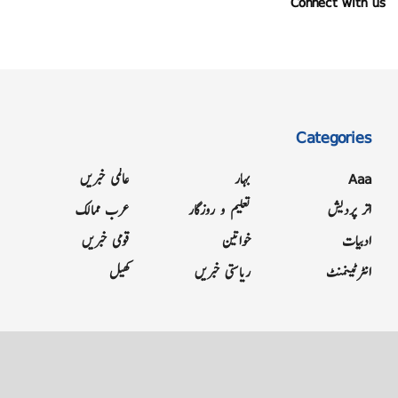
Connect with us
Categories
Aaa
بہار
عالمی خبریں
اتر پردیش
تعلیم و روزگار
عرب ممالک
ادبیات
خواتین
قومی خبریں
انٹرٹینمنٹ
ریاستی خبریں
کھیل
Grievance
Terms & Conditions
Advertise
About
Contact
Letter to Editor