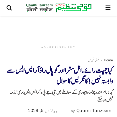
ADVERTISEMENT
Home
قومی خبریں
کیا چمپت رائے ، انل مشرا اور گوپال راؤ آر ایس ایس سے
وابستہ نہیں!کانگریس کا سوال
کہا: رام مندر چڑھاوا چوری کے معاملے میں ‘بی جے پی و آر ایس ایس بری الذمہ
نہیں ہوسکتے
Qaumi Tanzeem
by
جولائی 5, 2026