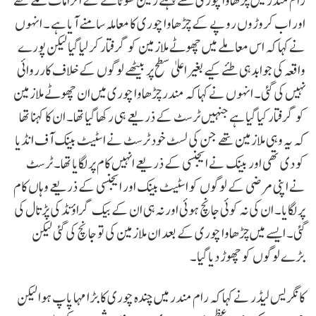
رام مندر میں چڑھاوا چوری سے پہلے زمین گھوٹالے کے الزامات لگے تھے
اور اب کروڑوں روپے کے چڑھاوا چوری کا معاملہ سامنے آیا ہے ۔ انہوں
نے کہا کہ اس معاملے میں چھوٹے ملازمین کو گرفتار کر لیا گیا لیکن پورے
واقعہ کی جوابدہی طئے کیے بغیر اعلیٰ سطح پر بیٹھے لوگوں کے خلاف کارروائی
نہیں کی گئی۔ انہوں نے کہا کہ مندر چڑھاوا چوری میں ان چھوٹے ملازمین
کو گرفتار کیا گیا ہے جنہیں ٹرسٹ کے ذریعے ہی رکھا گیا تھا۔ ان کا کہنا تھا
کہ یہ وہی ملازمین تھے جن کی لسٹ خود ٹرسٹ نے اسٹیٹ بینک آف انڈیا
کو دی تھی اور بینک نے ایجنسی کے ذریعے انہیں کام پر لگایا تھا۔ ٹرسٹ
نے اپنی مرضی کے لوگوں کو اسٹیٹ بینک اور ایجنسی کے ذریعے وہاں کام
پر لگایا۔ ان کی نہ کوئی جانچ ہوئی اور نہ ہی ان کے بیک گراؤنڈ کی پڑتال کی
گئی۔ ایسے میں چڑھاوا چوری کے بعد ان ملازمین کی تو جانچ کی گئی لیکن
بڑے لوگوں کو چھوڑ دیا گیا۔
کانگریس لیڈر نے کہا کہ رام مندر میں چندہ چوری کا بڑا مہا پاپ ہوا لیکن