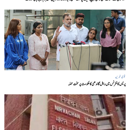
قومی خبریں
پریس کانفرنس میں راہل گاندھی کا حکومت پر سخت حملہ