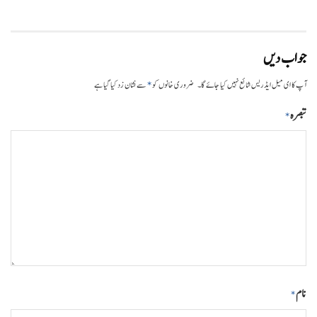
جواب دیں
*
آپ کا ای میل ایڈریس شائع نہیں کیا جائے گا۔
ضروری خانوں کو
سے نشان زد کیا گیا ہے
تبصرہ
*
نام
*