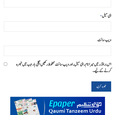
ای میل
*
ویب‌ سائٹ
اس براؤزر میں میرا نام، ای میل، اور ویب سائٹ محفوظ رکھیں اگلی بار جب میں تبصرہ
کرنے کےلیے۔