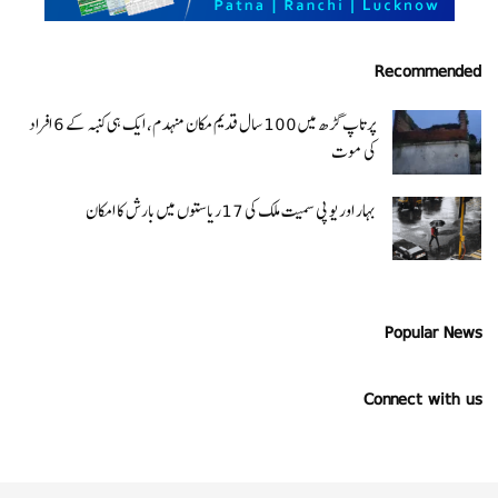
Recommended
پرتاپ گڑھ میں 100 سال قدیم مکان منہدم، ایک ہی کنبہ کے 6 افراد
کی موت
بہار اور یو پی سمیت ملک کی 17ریاستوں میں بارش کا امکان
Popular News
Connect with us