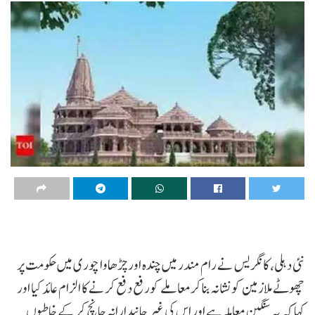
نئی دہلی، کانگریس نے رام مندر میں چندہ اور چڑھاوا چوری میں حکومت پر
چھوٹے ملازمین کو نشانہ بنا کرمعاملے کورفع دفع کرنے کا الزام عائد کیا اور
کہا کہ یہ سنگین معاملہ ہے اور اس کی غیر جانبدارانہ جانچ کر کے خاطیوں