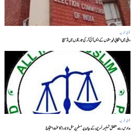
قومی خبریں
دہلی میں انتخابی فہرستوں کے ایس آئی آر کی تاریخوں میں توسیع
قومی خبریں
مدارس سے متعلق تسلیمہ نسرین کے بیان پر مسلم پرسنل لا بورڈ کا سخت احتجاج