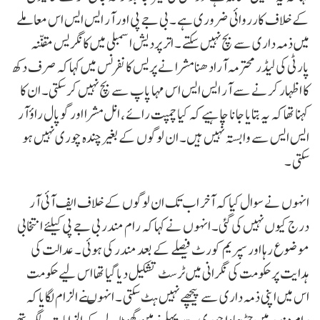
کے خلاف کارروائی ضروری ہے ۔ بی جے پی اور آر ایس ایس اس معاملے
میں ذمہ داری سے بچ نہیں سکتے ۔ اتر پردیش اسمبلی میں کانگریس مقننہ
پارٹی کی لیڈر محترمہ آرادھنا مشرا نے پریس کانفرنس میں کہا کہ صرف دکھ
کا اظہار کرنے سے آر ایس ایس اس مہا پاپ سے بچ نہیں کر سکتی۔ ان کا
کہنا تھا کہ یہ بتایا جانا چاہیے کہ کیا چمپت رائے ، انل مشرا اور گوپال راؤ آر
ایس ایس سے وابستہ نہیں ہیں۔ ان لوگوں کے بغیر چندہ چوری نہیں ہو
سکتی ۔
انہوں نے سوال کیا کہ آخر اب تک ان لوگوں کے خلاف ایف آئی آر
درج کیوں نہیں کی گئی۔ انہوں نے کہا کہ رام مندر بی جے پی کیلئے انتخابی
موضوع رہا اور سپریم کورٹ فیصلے کے بعد مندر کی ہوئی ۔ عدالت کی
ہدایت پر حکومت کی نگرانی میں ٹرسٹ تشکیل دیا گیا تھا اس لیے حکومت
اس میں اپنی ذمہ داری سے پیچھے نہیں ہٹ سکتی ۔ انہوںنے الزام لگایا کہ