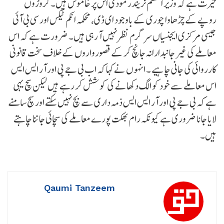
حیرت ہے کہ وزیر اعظم نریندر مودی اس پر خاموش ہیں۔ کروڑوں
روپے کے چڑھاوا چوری کے باوجود ای ڈی، محکمہ انکم ٹیکس اور سی بی آئی
جیسی مرکزی ایجنسیاں سرگرم نظر نہیں آ رہی ہیں۔ ضرورت ہے کہ اس
معاملے کی غیر جانبدارانہ جانچ کر کے قصورواروں کے خلاف سخت قانونی
کارروائی کی جانی چاہیے ۔ انہوں نے کہا کہ اب بی جے پی اور آر ایس ایس
اس معاملے سے خود کو الگ دکھانے کی کوشش کر رہے ہیں لیکن سچ یہی
ہے کہ بی جے پی اور آر ایس ایس ذمہ داری سے بچ نہیں سکتے اور سچ سامنے
لایا جانا ضروری ہے کیونکہ رام بھکت پورے معاملے کی سچائی جاننا چاہتے
ہیں۔
Qaumi Tanzeem