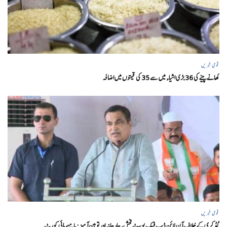
قومی خبریں
کھانے پینے کی 36 بڑی اشیاء میں سے 35 کی قیمتوں میں اضافہ
قومی خبریں
گڈکری کے خلاف آن لائن ڈیپ فیک پوسٹ فحش، جارحانہ اور توہین آمیز:بامبے ہائی کورٹ