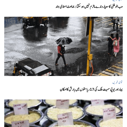
حب الوطنی کا معیار وندے ماترم نہیں ہو سکتا : جماعت اسلامی ہند
قومی خبریں
بہار اور یو پی سمیت ملک کی 17ریاستوں میں بارش کا امکان