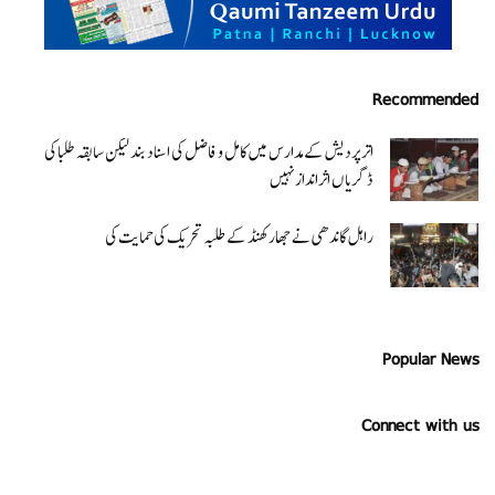
Recommended
اتر پردیش کےمدارس میں کامل و فاضل کی اسناد بند لیکن سابقہ طلبا کی
ڈگریا ں اثرانداز نہیں
راہل گاندھی نے جھارکھنڈ کے طلبہ تحریک کی حمایت کی
Popular News
Connect with us