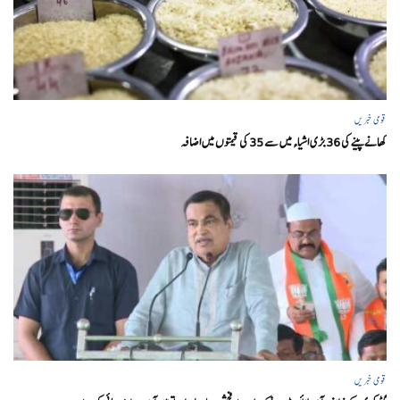
قومی خبریں
کھانے پینے کی 36 بڑی اشیاء میں سے 35 کی قیمتوں میں اضافہ
قومی خبریں