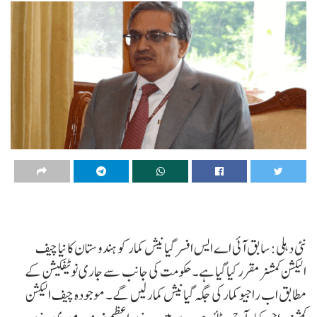
نئی دہلی: سابق آئی اے ایس افسر گیانیش کمار کو ہندوستان کا نیا چیف
الیکشن کمشنر مقرر کیا گیا ہے۔ حکومت کی جانب سے جاری نوٹیفکیشن کے
مطابق اب راجیو کمار کی جگہ گیانیش کمار لیں گے۔ موجودہ چیف الیکشن