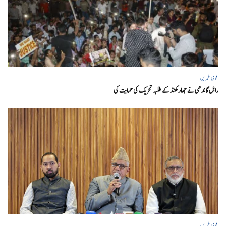
قومی خبریں
راہل گاندھی نے جھارکھنڈ کے طلبہ تحریک کی حمایت کی
قومی خبریں