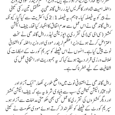
کمشنر راجیو کمار آج ریٹائر ہو رہے ہیں۔ وزیر اعظم نریندر مودی، وزیر
داخلہ امیت شاہ اور کانگریس لیڈر راہل گاندھی پر مشتمل تین رکنی کمیٹی
نے پیر کو یہ فیصلہ کیا۔ تاہم، یہ فیصلہ 2:1 کی اکثریت سے کیا گیا، کیونکہ
راہل گاندھی نے اس عمل سے عدم اتفاق کا اظہار کیا تھا۔ چیف الیکشن
کمشنر (سی ای سی) کی تقرری پر اپوزیشن لیڈر راہل گاندھی نے سخت
اعتراض کرتے ہوئے وزیر اعظم نریندر مودی اور وزیر داخلہ کو اختلافی
نوٹ پیش کیا ہے۔ انہوں نے اس فیصلے کو سپریم کورٹ کے احکامات کی
خلاف ورزی قرار دیتے ہوئے کہا کہ یہ جمہوریت اور انتخابی عمل کی
شفافیت کے لیے خطرناک ہے۔
راہل گاندھی نے اختلافی نوٹ میں واضح طور پر لکھا، ’’ایک آزاد اور
خودمختار الیکشن کمیشن کی سب سے بنیادی شرط یہ ہے کہ چیف الیکشن کمشنر
اور دیگر کمشنروں کی تقرری کا عمل کسی بھی حکومتی مداخلت سے آزاد ہو۔
سپریم کورٹ کے فیصلے کو نظرانداز کرتے ہوئے مودی حکومت نے کمیٹی