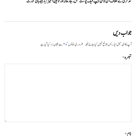
گڈکری کے خلاف آن لائن ڈیپ فیک پوسٹ فحش، جارحانہ اور توہین آمیز:بامبے ہائی کورٹ
جواب دیں
*
آپ کا ای میل ایڈریس شائع نہیں کیا جائے گا۔
ضروری خانوں کو
سے نشان زد کیا گیا ہے
تبصرہ
*
نام
*