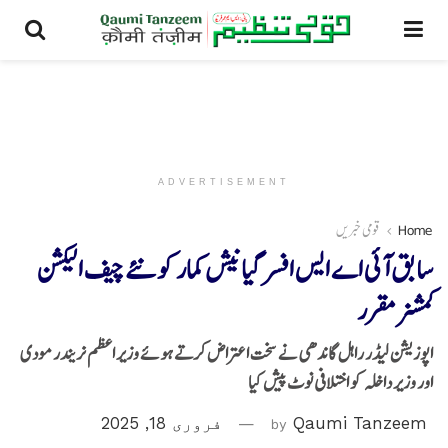
ADVERTISEMENT
Home
قومی خبریں
سابق آئی اے ایس افسر گیانیش کمار کو نئے چیف الیکشن
کمشنر مقرر
اپوزیشن لیڈر راہل گاندھی نے سخت اعتراض کرتے ہوئے وزیر اعظم نریندر مودی
اور وزیر داخلہ کو اختلافی نوٹ پیش کیا
Qaumi Tanzeem
by
فروری 18, 2025