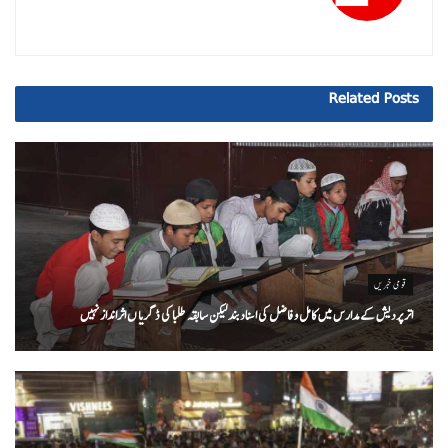
Related
Posts
قومی خبریں
اتر پردیش کےمدارس میں کامل و فاضل کی اسناد بند لیکن سابقہ طلبا کی ڈگریا ں اثرانداز نہیں