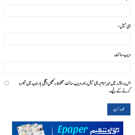
ای میل
*
ویب‌ سائٹ
اس براؤزر میں میرا نام، ای میل، اور ویب سائٹ محفوظ رکھیں اگلی بار جب میں تبصرہ
کرنے کےلیے۔