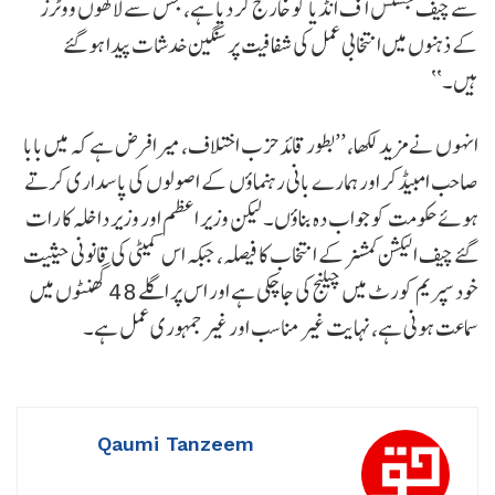
سے چیف جسٹس آف انڈیا کو خارج کر دیا ہے، جس سے لاکھوں ووٹرز
کے ذہنوں میں انتخابی عمل کی شفافیت پر سنگین خدشات پیدا ہو گئے
ہیں۔‘‘
انہوں نے مزید لکھا، ’’بطور قائد حزب اختلاف، میرا فرض ہے کہ میں بابا
صاحب امبیڈکر اور ہمارے بانی رہنماؤں کے اصولوں کی پاسداری کرتے
ہوئے حکومت کو جواب دہ بناؤں۔ لیکن وزیر اعظم اور وزیر داخلہ کا رات
گئے چیف الیکشن کمشنر کے انتخاب کا فیصلہ، جبکہ اس کمیٹی کی قانونی حیثیت
خود سپریم کورٹ میں چیلنج کی جا چکی ہے اور اس پر اگلے 48 گھنٹوں میں
سماعت ہونی ہے، نہایت غیر مناسب اور غیر جمہوری عمل ہے۔
Qaumi Tanzeem