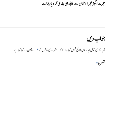
حیرت انگیزخبر ! امتحان سے پہلے ہی جاری کر دیا ریزلٹ
جواب دیں
*
آپ کا ای میل ایڈریس شائع نہیں کیا جائے گا۔
ضروری خانوں کو
سے نشان زد کیا گیا ہے
تبصرہ
*