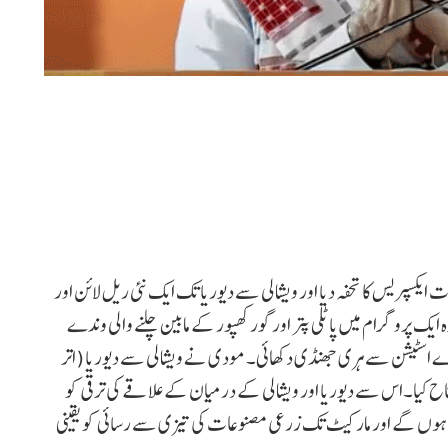
ایکسپریس کا تحفہ دیا اور ویشالی سے دیوریا تک ایک نئی ریل لائن اور
ایک پروگرام میں پاٹلی پتر اور گورکھپور کے مابین چلنے والی وندے
وے اسٹیشن سے ہری جھنڈی دکھائی۔ مودی نے ویشالی سے دیوریا (اتر
کلومیٹر کی نئی لائن کا افتتاح کیا۔اس سے دیوریا اور ویشالی کے درمیان کے علاقے کی ترقی کو
 ہوں گے اور مارکیٹ تک زرعی مصنوعات کی تیزی سے رسائی کو یقینی