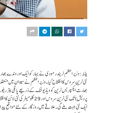
پٹنہ: وزیر اعظم نریندر مودی نے بہار کو ایک اور وندے بھارت 
نئی ٹرین سروس کا افتتاح کیا۔وزیر اعظم نے سیوان میں منعقدہ 
بھارت ایکسپریس ٹرین کو ویڈیو لنک کے ذریعے پاٹلی پترریل
پردیش) تک نئی ٹرین سروس اور 29 
ایک نئی جہت ملے گی۔ علاقے میں روزگار کے نئے مواقع پیدا