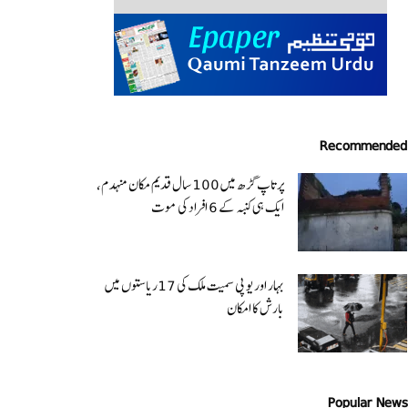
Recommended
پرتاپ گڑھ میں 100 سال قدیم مکان منہدم،
ایک ہی کنبہ کے 6 افراد کی موت
بہار اور یو پی سمیت ملک کی 17ریاستوں میں
بارش کا امکان
Popular News