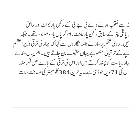
 حلقہ سے منتخب ہونے والے بی جے پی کے رکن پارلیمنٹ اور سابق
اٹلی پتر کے سابق رکن پارلیمنٹ رام کرپال یادو موجود تھے ۔ جبکہ
آئیں۔روی شنکر پرساد نے نامہ نگاروں سے کہا کہ بہار کی ترقی وزیر اعظم
وپے کے ترقیاتی منصوبے یہاں حقیقت بن جاتے ہیں۔ ہم یہاں وندے
ر ریاست کو پسند کرتے ہیں اور اس کی ترقی کے بارے میں فکر مند
ہیں۔یہ ملک میں وندے بھارت ایکسپریس سیریز کی ٹرین سروس کی 71 ویں جوڑی ہے ۔ یہ ٹرین 384 کلومیٹر کی مسافت سات