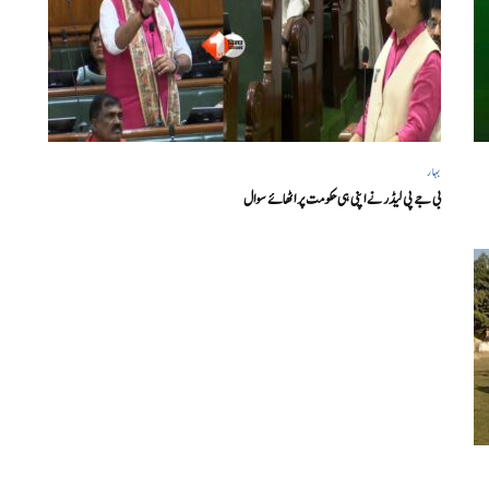
بہار
بی جے پی لیڈر نے اپنی ہی حکومت پر اٹھائے سوال