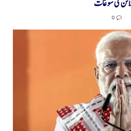
 لائن کی سوغات
0