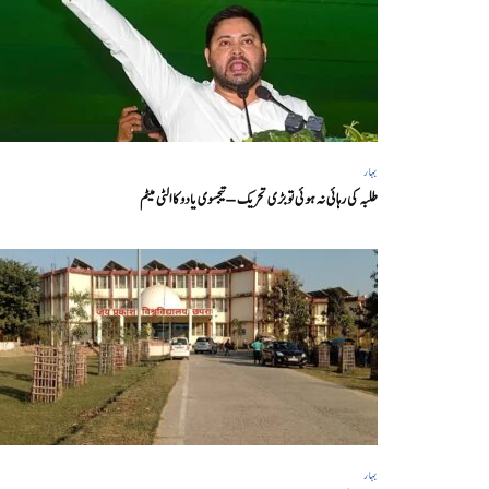
بہار
طلبہ کی رہائی نہ ہوئی تو بڑی تحریک – تیجسوی یادو کا الٹی میٹم
بہار