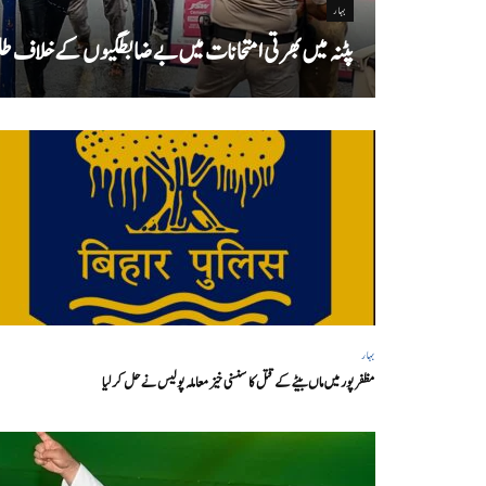
بہار
پٹنہ میں بھرتی امتحانات میں بے ضابطگیوں کے خلاف طلب
بہار
مظفر پور میں ماں بیٹے کے قتل کا سنسنی خیز معاملہ پولیس نے حل کر لیا