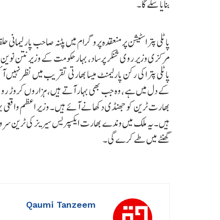
بنایا سکے گا۔
پاٹلی پتراسٹیشن پر منعقدہ پروگرام میں پٹنہ صاحب پارلیمانی
مرکزی وزیر روی شنکر پرساد، بہار حکومت کے وزیر نتن نوین، پ
پاٹلی پترا کی رکن پارلیمنٹ میسا بھارتی تقریب میں نظر نہیں 
کے دل میں ہے ، وہ جب بھی بہار آتے ہیں، ہزاروں کروڑ ر
بھارت ٹرین کو جھنڈی دکھانے آئے ہیں۔ وزیر اعظم واقعی بہا
گھنٹے میں طے کرے گی۔
Qaumi Tanzeem