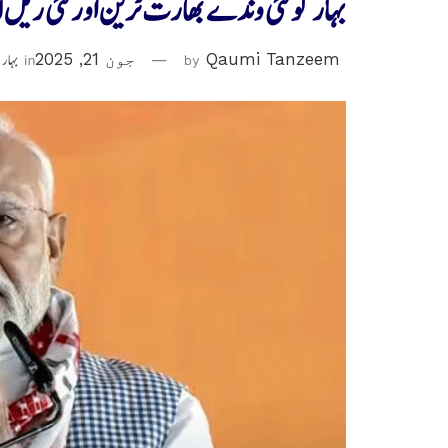
بہار کو نئی وندے بھارت ٹرین اور نئی ریل
Qaumi Tanzeem
by
جون 21, 2025
in
بہار