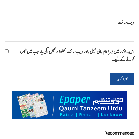
ویب‌ سائٹ
اس براؤزر میں میرا نام، ای میل، اور ویب سائٹ محفوظ رکھیں اگلی بار جب میں تبصرہ
کرنے کےلیے۔
Recommended