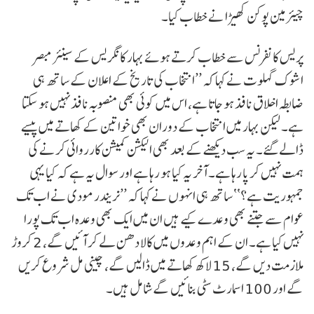
چیئرمین پوکن کھیڑا نے خطاب کیا۔
پریس کانفرنس سے خطاب کرتے ہوئے بہار کانگریس کے سینئر مبصر
اشوک گہلوت نے کہا کہ ’’انتخاب کی تاریخ کے اعلان کے ساتھ ہی
ضابطہ اخلاق نافذ ہو جاتا ہے، اس میں کوئی بھی منصوبہ نافذ نہیں ہو سکتا
ہے۔ لیکن بہار میں انتخاب کے دوران بھی خواتین کے کھاتے میں پیسے
ڈالے گئے۔ یہ سب دیکھنے کے بعد بھی الیکشن کمیشن کارروائی کرنے کی
ہمت نہیں کر پا رہا ہے۔ آخر یہ کیا ہو رہا ہے اور سوال یہ ہے کہ کیا یہی
جمہوریت ہے؟‘‘ ساتھ ہی انہوں نے کہا کہ ’’نریندر مودی نے اب تک
عوام سے جتنے بھی وعدے کیے ہیں ان میں ایک بھی وعدہ اب تک پورا
نہیں کیا ہے۔ ان کے اہم وعدوں میں کالا دھن لے کر آئیں گے، 2 کروڑ
ملازمت دیں گے، 15 لاکھ کھاتے میں ڈالیں گے، چینی مل شروع کریں
گے اور 100 اسمارٹ سٹی بنائیں گے شامل ہیں۔