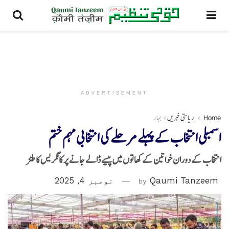
ADVERTISEMENT
Home
ریاستی خبریں
بہار
اسمبلی انتخاب کے پہلے مرحلے کی انتخابی مہم ختم
انتخاب کے دوران خواتین کے کھاتوں میں پیسے ڈالے جانے پر کانگریس کا طنز
Qaumi Tanzeem
by
نومبر 4, 2025