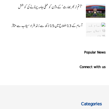
‘ آتم نربھر بھارت’ کے وژن کو عملی جامہ پہنانے کی کوشش
آسام کے 13 اضلاع میں 15 لاکھ سے زائد افراد سیلاب سے متاثر
Popular News
Connect with us
Categories