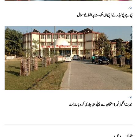
بہار
بی جے پی لیڈر نے اپنی ہی حکومت پر اٹھائے سوال
بہار
حیرت انگیزخبر ! امتحان سے پہلے ہی جاری کر دیا ریزلٹ
جواب دیں