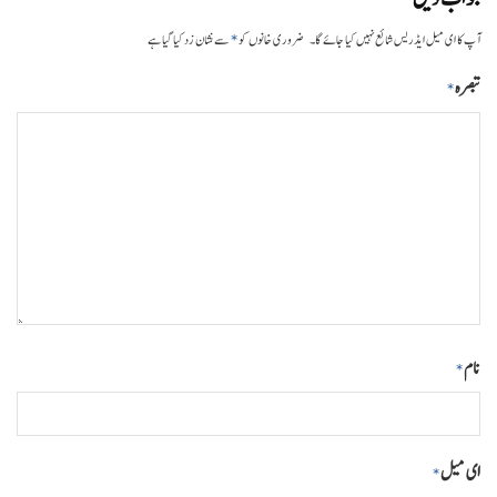
*
آپ کا ای میل ایڈریس شائع نہیں کیا جائے گا۔
ضروری خانوں کو
سے نشان زد کیا گیا ہے
تبصرہ
*
نام
*
ای میل
*