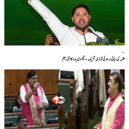
بہار
طلبہ کی رہائی نہ ہوئی تو بڑی تحریک – تیجسوی یادو کا الٹی میٹم