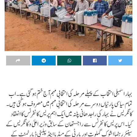
بہار اسمبلی انتخاب کے پہلے مرحلہ کی انتخابی مہم آج ختم ہو گئی ہے۔ اب
تمام سیاسی پارٹیاں دوسرے مرحلہ کی انتخابی مہم میں مصروف ہو گئی ہیں۔
کانگریس نے بہار کی راجدھانی پٹنہ میں ایک اہم پریس کانفرنس کا انعقاد
کیا۔ اس پریس کانفرنس سے راجستھان کے سابق وزیر اعلیٰ و کانگریس کے
سینئر رہنما اشوک گہلوت اور پارٹی کے میڈیا اینڈ پبلسٹی ڈپارٹمنٹ کے