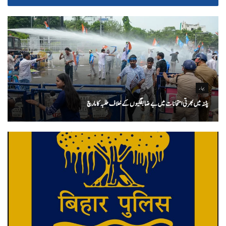
بہار
پٹنہ میں بھرتی امتحانات میں بے ضابطگیوں کے خلاف طلبہ کا مارچ