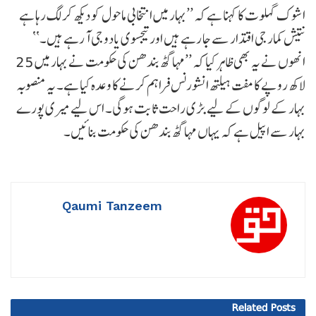
اشوک گہلوت کا کہنا ہے کہ ’’بہار میں انتخابی ماحول کو دیکھ کر لگ رہا ہے
نتیش کمار جی اقتدار سے جا رہے ہیں اور تیجسوی یادو جی آ رہے ہیں۔‘‘
انھوں نے یہ بھی ظاہر کیا کہ ’’مہاگٹھ بندھن کی حکومت نے بہار میں 25
لاکھ روپے کا مفت ہیلتھ انشورنس فراہم کرنے کا وعدہ کیا ہے۔ یہ منصوبہ
بہار کے لوگوں کے لیے بڑی راحت ثابت ہوگی۔ اس لیے میری پورے
بہار سے اپیل ہے کہ یہاں مہاگٹھ بندھن کی حکومت بنائیں۔
Qaumi Tanzeem
Related
Posts