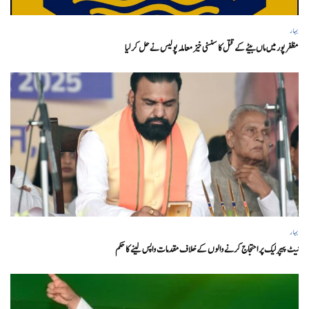
بہار
مظفر پور میں ماں بیٹے کے قتل کا سنسنی خیز معاملہ پولیس نے حل کر لیا
بہار
نیٹ پیپر لیک پر احتجاج کرنے والوں کے خلاف مقدمات واپس لینے کا حکم