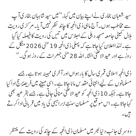
سید شعبان بخاری نے اپنے بیان میں کہا، ’’میں سید شاہبان بخاری آپ
سے مخاطب ہوں۔ آج ماہی ذی الحجہ کا چاند نظر نہیں آیا۔ مرکزی رویتِ
ہلال کمیٹی جامعہ مسجد دہلی کے اجلاس میں تیس کی رویت کا فیصلہ کیا گیا
ہے۔ لہٰذا اعلان کیا جاتا ہے کہ پہلی ذی الحجہ 19 مئی 2026 منگل کے
روز ہے اور عید الاضحیٰ انشاء اللہ 28 مئی جمعرات کے روز ہوگی۔‘‘
ذی الحجہ اسلامی قمری سال کا بارہواں اور آخری مہینہ ہوتا ہے، جسے
مسلمانوں کے لیے انتہائی مقدس مانا جاتا ہے۔ اسی مہینے میں فریضۂ حج ادا کیا
جاتا ہے، جبکہ 10 ذی الحجہ کو عید الاضحیٰ منائی جاتی ہے، جسے بقرعید بھی
کہا جاتا ہے۔ اس موقع پر مسلمان سنتِ ابراہیمی کی یاد میں قربانی ادا کرتے
ہیں۔
دوسری جانب دنیا بھر میں مسلمان ذی الحجہ کے چاند کی رویت کے منتظر