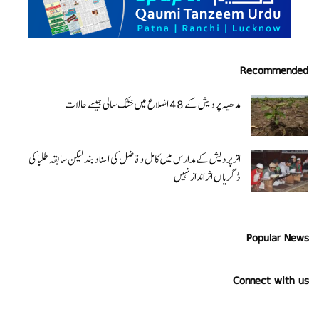
Recommended
مدھیہ پردیش کے 48 اضلاع میں خشک سالی جیسے حالات
اتر پردیش کےمدارس میں کامل و فاضل کی اسناد بند لیکن سابقہ طلبا کی
ڈگریا ں اثرانداز نہیں
Popular News
Connect with us