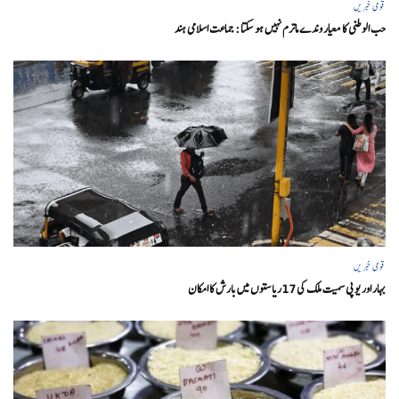
قومی خبریں
حب الوطنی کا معیار وندے ماترم نہیں ہو سکتا : جماعت اسلامی ہند
قومی خبریں
بہار اور یو پی سمیت ملک کی 17ریاستوں میں بارش کا امکان