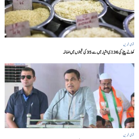
قومی خبریں
کھانے پینے کی 36 بڑی اشیاء میں سے 35 کی قیمتوں میں اضافہ
قومی خبریں