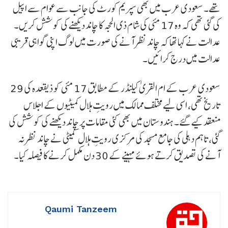
تھے۔ سعودی عرب میں بھی سپریم کورٹ کی جانب سے عوام سے اپیل
کی گئی تھی کہ وہ 17 مئی کی شام ذی الحجہ کا چاند دیکھنے کی کوشش کریں۔
عدالت نے کہا تھا کہ چاند نظر آنے کی صورت میں لوگ اپنی گواہی قریبی
عدالت میں درج کرائیں۔
سعودی عرب کے ام القریٰ کیلنڈر کے مطابق 17 مئی کو ذیقعدہ کی 29
تاریخ تھی، اسی لیے مختلف ممالک میں رویتِ ہلال کمیٹیوں کے اجلاس
منعقد کیے گئے۔ ہندوستان میں بھی کئی مقامات پر چاند دیکھنے کی کوشش کی
گئی، تاہم دہلی کی جامع مسجد کی مرکزی رویتِ ہلال کمیٹی نے چاند نظر نہ
آنے کی تصدیق کرتے ہوئے مہینے کے 30 دن مکمل کرنے کا فیصلہ کیا۔
Qaumi Tanzeem