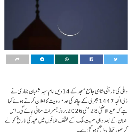
دہلی کی تاریخی شاہی جامع مسجد کے 14ویں امام سید شعبان بخاری نے
ذی الحجہ 1447 ہجری کے چاند کی عدم رویت کا اعلان کرتے ہوئے کہا
ہے کہ عید الاضحیٰ 28 مئی 2026 بروز جمعرات منائی جائے گی۔ اس
اعلان کے بعد دہلی سمیت ملک کے مختلف علاقوں میں عید کی تاریخ کو لے
کر صورتحال واضح ہو گئی ہے۔