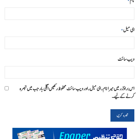
نام
*
ای میل
*
ویب‌ سائٹ
اس براؤزر میں میرا نام، ای میل، اور ویب سائٹ محفوظ رکھیں اگلی بار جب میں تبصرہ
کرنے کےلیے۔