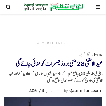
ADVERTISEMENT
Home
قومی خبریں
عید الاضحیٰ 28 مئی بروز جمعرات کو منائی جائے گی
دہلی کی تاریخی شاہی جامع مسجد کے امام سید شعبان بخاری کے اعلان کے بعدعید
الاضحیٰ کی تاریخ کو لے کر صورتحال واضح ہو گئی
Qaumi Tanzeem
by
مئی 18, 2026