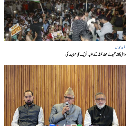
قومی خبریں
راہل گاندھی نے جھارکھنڈ کے طلبہ تحریک کی حمایت کی