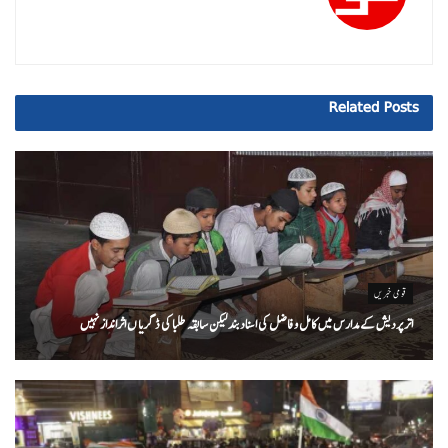
Related
Posts
قومی خبریں
اتر پردیش کےمدارس میں کامل و فاضل کی اسناد بند لیکن سابقہ طلبا کی ڈگریا ں اثرانداز نہیں