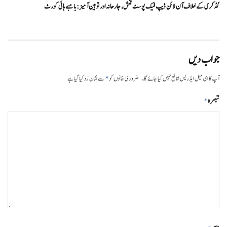
گڈکری کے خلاف آن لائن ڈیپ فیک پوسٹ فحش، جارحانہ اور توہین آمیز:بامبے ہائی کورٹ
جواب دیں
*
آپ کا ای میل ایڈریس شائع نہیں کیا جائے گا۔
ضروری خانوں کو
سے نشان زد کیا گیا ہے
تبصرہ
*