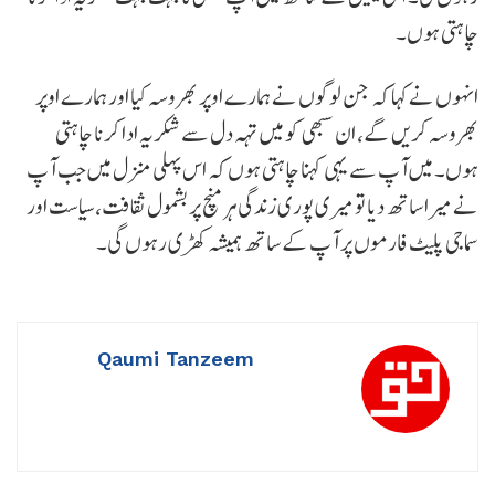
چاہتی ہوں۔
انہوں نے کہا کہ جن لوگوں نے ہمارے اوپر بھروسہ کیا اور ہمارے اوپر
بھروسہ کریں گے، ان سبھی کو میں تہہ دل سے شکریہ ادا کرنا چاہتی
ہوں۔ میں آپ سے یہی کہنا چاہتی ہوں کہ اس پہلی منزل میں جب آپ
نے میرا ساتھ دیا تو میری پوری زندگی ہرمنچ پر بشمول ثقافت،سیاست اور
سماجی پلیٹ فارموں پر آپ کے ساتھ ہمیشہ کھڑی رہوں گی۔
Qaumi Tanzeem