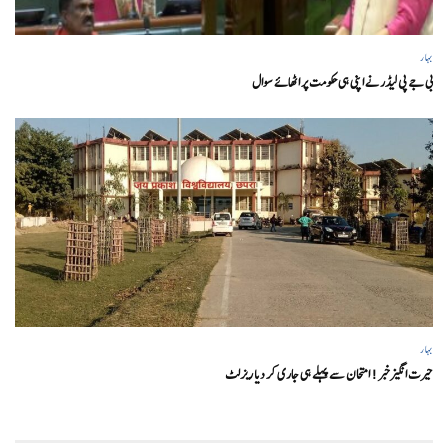
بہار
بی جے پی لیڈر نے اپنی ہی حکومت پر اٹھائے سوال
بہار
حیرت انگیزخبر ! امتحان سے پہلے ہی جاری کر دیا ریزلٹ