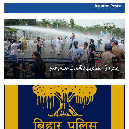
Related
Posts
بہار
پٹنہ میں بھرتی امتحانات میں بے ضابطگیوں کے خلاف طلبہ کا مارچ