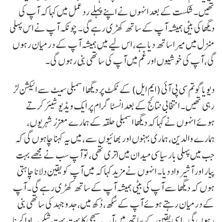
تھیں۔ شکست کے بعد انہوں نے اپنے پہلے رد عمل میں کہا کہ آپ کی
دیگھا کی بیٹی ہمیشہ آپ کے ساتھ کھڑی رہے گی۔ چونکہ آپ نے اس پہلی
منزل میں میرا ساتھ دیا ہے، اس لیے میں ہمیشہ آپ کے درمیان رہوں
گی، آپ کی خوشیوں اورغم میں آپ کی ساتھی بنی رہوں گی۔
دیویا گوتم سی پی آئی (ایم ایل) کے ٹکٹ پر دیگھا اسمبلی سیٹ سے الیکشن لڑ
رہی تھیں۔ انتخابی نتائج کے بعد انسٹا گرام پر ایک ویڈیو شیئر کرتے
ہوئے انہوں نے کہا کہ دیگھا اسمبلی حلقہ کے ہمارے معزز شہریوں،
ہمارے والدین، ہماری بہنوں اور بھائیوں سے، میں یہ کہنا چاہوں گی کہ
جب میں پہلی بار سیاسی میدان میں اتری تھی، تو آپ سب نے مجھے بہت
پیار اور آشیرواد دیا۔ انہوں نے مزید کہا کہ میں آپ کو یقین دلانا چاہتی
ہوں کہ دیگھا سے آپ کی بیٹی ہمیشہ آپ کے ساتھ کھڑی رہے گی۔ آپ
کے درمیان رہتے ہوئے آپ کے سُکھ، دُکھ میں، جدوجہد کی ساتھی بنی
رہوں گی۔ اسی یقین کے ساتھ میں آپ سبھی کا بہت بہت شکریہ ادا کرنا