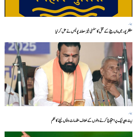
بہار
مظفر پور میں ماں بیٹے کے قتل کا سنسنی خیز معاملہ پولیس نے حل کر لیا
بہار
نیٹ پیپر لیک پر احتجاج کرنے والوں کے خلاف مقدمات واپس لینے کا حکم