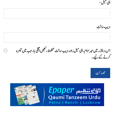
ای میل
*
ویب‌ سائٹ
اس براؤزر میں میرا نام، ای میل، اور ویب سائٹ محفوظ رکھیں اگلی بار جب میں تبصرہ
کرنے کےلیے۔