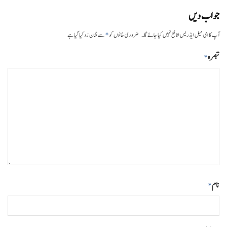
جواب دیں
*
آپ کا ای میل ایڈریس شائع نہیں کیا جائے گا۔
ضروری خانوں کو
سے نشان زد کیا گیا ہے
تبصرہ
*
نام
*