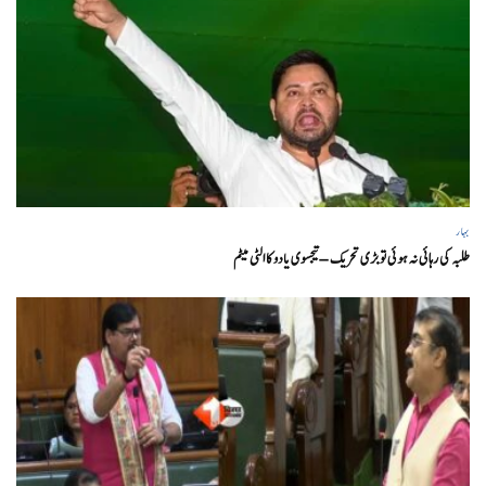
بہار
طلبہ کی رہائی نہ ہوئی تو بڑی تحریک – تیجسوی یادو کا الٹی میٹم