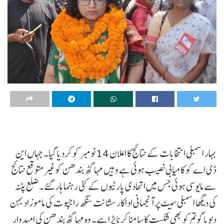
بہار اسمبلی انتخابات کے نتائج کا اعلان 14 نومبر کو کردیا گیا۔ جہاں این
ڈی اے کو کامیابی نصیب ہوئی ہے وہیں مہا گٹھ بندھن کوغیر متوقع نتائج
سے مایوسی ہوئی جس میں اتحادی پارٹیوں کے کئی رہنما ہار گئے۔ ضلع پٹنہ
کی دیگھا اسمبلی سیٹ پر آنجہانی اداکار سشانت سنگھ راجپوت کی مامو زاد بہن
دیویا گوتم کو بھی شکست کا سامنا کرنا پڑا ہے۔ وہ مہا گٹھ بندھن کی امیدوار