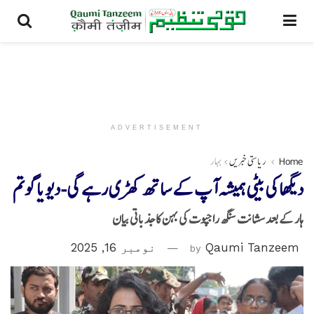
ADVERTISEMENT
Home
ریاستی خبریں
بہار
دیگھا کی بیٹی ہمیشہ آپ کے ساتھ کھڑی رہے گی-دیویا گوتم
ہار کے بعد سشانت سنگھ راجپوت کی بہن کا جذباتی بیان
Qaumi Tanzeem
by
نومبر 16, 2025