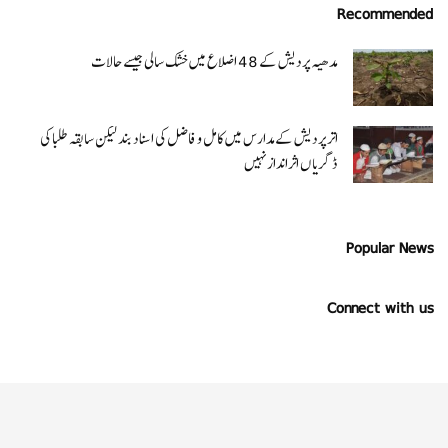
Recommended
مدھیہ پردیش کے 48 اضلاع میں خشک سالی جیسے حالات
اتر پردیش کےمدارس میں کامل و فاضل کی اسناد بند لیکن سابقہ طلبا کی
ڈگریا ں اثرانداز نہیں
Popular News
Connect with us