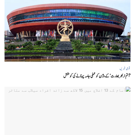
قومی خبریں
‘ آتم نربھر بھارت’ کے وژن کو عملی جامہ پہنانے کی کوشش