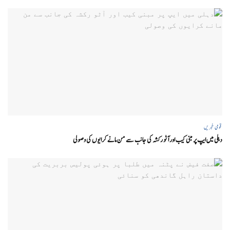
قومی خبریں
دہلی میں ایپ پر مبنی کیب اور آٹو رکشہ کی جانب سے من مانے کرایوں کی وصولی