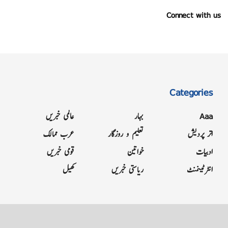
Connect with us
Categories
Aaa
بہار
عالمی خبریں
اتر پردیش
تعلیم و روزگار
عرب ممالک
ادبیات
خواتین
قومی خبریں
انٹرٹینمنٹ
ریاستی خبریں
کھیل
Grievance
Terms & Conditions
Advertise
About