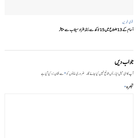
قومی خبریں
آسام کے 13 اضلاع میں 15 لاکھ سے زائد افراد سیلاب سے متاثر
جواب دیں
*
آپ کا ای میل ایڈریس شائع نہیں کیا جائے گا۔
ضروری خانوں کو
سے نشان زد کیا گیا ہے
تبصرہ
*