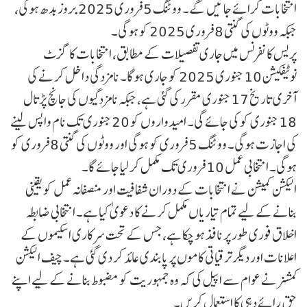
انتخابات کرائے جائیں گے۔ ووٹنگ 5 فروری 2025 بروز بدھ ہوگی،
جبکہ ووٹوں کی گنتی 8 فروری 2025 کو ہوگی۔
پریس کانفرنس میں جاری تفصیلات کے مطابق، انتخابات کا گزٹ
نوٹیفکیشن 10 جنوری 2025 کو جاری ہوگا۔ نامزدگی داخل کرنے کی
آخری تاریخ 17 جنوری مقرر کی گئی ہے، جبکہ نامزدگیوں کی جانچ پڑتال
18 جنوری کو کی جائے گی۔ امیدواروں کو 20 جنوری تک نام واپس لینے
کی اجازت ہوگی۔ ووٹنگ 5 فروری کو ہوگی اور ووٹوں کی گنتی 8 فروری کو
ہوگی۔ انتخابی عمل 10 فروری تک مکمل کر لیا جائے گا۔
الیکشن کمیشن نے انتخابات کے دوران شفافیت اور منصفانہ عمل کو یقینی
بنانے کے لیے تمام تیاریاں مکمل کرنے کا دعویٰ کیا ہے۔ انتخابی ضابطہ
اخلاق فوری طور پر نافذ ہو چکا ہے، جس کے تحت سرکاری اسکیموں کے
اعلانات اور دیگر ترقیاتی کاموں پر پابندی عائد کر دی گئی ہے۔ چیف الیکشن
کمشنر نے عوام سے اپیل کی کہ وہ جمہوریت کو مضبوط بنانے کے لیے اپنے
حق رائے دہی کا استعمال کریں۔