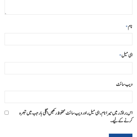
نام
*
ای میل
*
ویب‌ سائٹ
اس براؤزر میں میرا نام، ای میل، اور ویب سائٹ محفوظ رکھیں اگلی بار جب میں تبصرہ
کرنے کےلیے۔