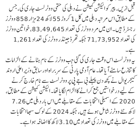
قبل ازیں، پیر کو الیکشن کمیشن نے دہلی کی حتمی ووٹر لسٹ جاری کی، جس
کے مطابق اس مرتبہ دہلی میں کل 1 کروڑ 55 لاکھ 24 ہزار 858 ووٹرز
رجسٹرڈ ہیں۔ ان میں مرد ووٹرز کی تعداد 83,49,645، خواتین ووٹرز
کی تعداد 71,73,952 جبکہ تھرڈ جینڈر ووٹرز کی تعداد 1,261
ہے۔
یہ ووٹر لسٹ اس وقت جاری کی گئی جب ووٹرز کے نام ہٹانے کے الزامات
کا تنازع سامنے آیا تھا۔ عام آدمی پارٹی کے سربراہ اور سابق وزیر اعلیٰ اروند
کیجریوال نے کچھ دن پہلے بی جے پی پر ووٹر لسٹ سے نام خارج کرنے
کے لیے درخواستیں جمع کرانے کا الزام لگایا تھا۔ الیکشن کمیشن کے مطابق،
2020 کے اسمبلی انتخابات کے مقابلے میں اس بار دہلی میں 7.26
لاکھ نئے ووٹرز شامل ہوئے ہیں، جبکہ 2024 کے لوک سبھا انتخابات
کے مقابلے میں ووٹرز کی تعداد میں 3.10 لاکھ کا اضافہ ہوا ہے۔