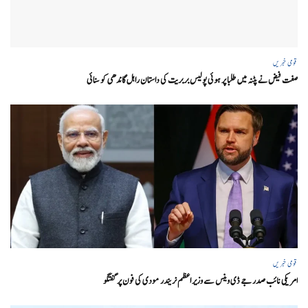
قومی خبریں
صفت فیض نے پٹنہ میں طلبا پر ہوئی پولیس بربریت کی داستان راہل گاندھی کو سنائی
قومی خبریں
امریکی نائب صدر جے ڈی وینس سے وزیر اعظم نریندر مودی کی فون پر گفتگو