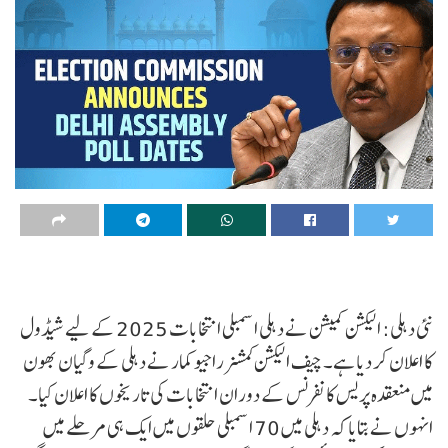
نئی دہلی: الیکشن کمیشن نے دہلی اسمبلی انتخابات 2025 کے لیے شیڈول
کا اعلان کر دیا ہے۔ چیف الیکشن کمشنر راجیو کمار نے دہلی کے وگیان بھون
میں منعقدہ پریس کانفرنس کے دوران انتخابات کی تاریخوں کا اعلان کیا۔
انہوں نے بتایا کہ دہلی میں 70 اسمبلی حلقوں میں ایک ہی مرحلے میں