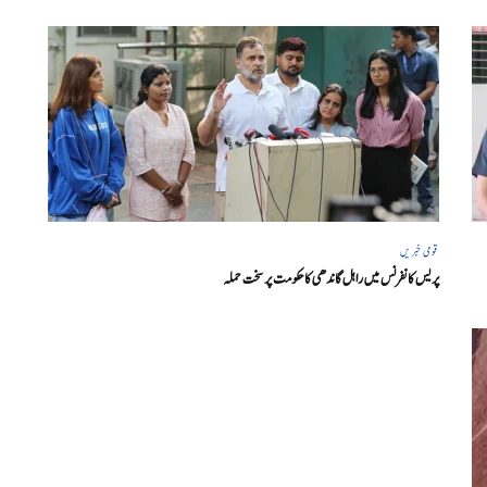
قومی خبریں
پریس کانفرنس میں راہل گاندھی کا حکومت پر سخت حملہ