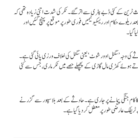
عث ٹرین کے کئی ڈبے پٹری سے اتر گئے۔ ٹکر کی شدت اتنی زیادہ تھی کہ
د ریلوے حکام اور ریسکیو ٹیمیں فوری طور پر موقع پر پہنچ گئیں اور
ا گیا۔
ے کی وجہ ’سگنل اوورشوٹ‘ یعنی سگنل کی خلاف ورزی پائی گئی ہے۔
تے ہوئے کھڑی مال گاڑی کے پچھلے حصے میں ٹکر ماری، جس سے کئی
کا کام جنگی پیمانے پر جاری ہے۔ حادثے کے بعد بلاسپور سے گزرنے
ر ٹریفک عارضی طور پر معطل کر دیا گیا ہے۔