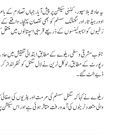
یہ حادثہ بلاسپور-کٹنی سیکشن پر پیش آیا، جہاں تصادم کے با
اوورہیڈ تار اور سگنلنگ سسٹم کو بھی نقصان پہنچا۔ واقعے کے بع
زخمیوں کو ایمبولینسوں کے ذریعے قریبی اسپتالوں میں منتقل کی
جنوب مشرقی وسطی ریلوے کے مطابق ابتدائی تفتیش میں حادث
رپورٹ کے مطابق، لوکل ٹرین نے لال سگنل کو نظرانداز کر
ڈبے الٹ گئے۔
ریلوے نے کہا کہ سگنل سسٹم کی مرمت اور پٹریوں کی صفائی 
والی متعدد ٹرینوں کی آمدورفت متاثر ہوئی ہے اور اس سیکشن پ