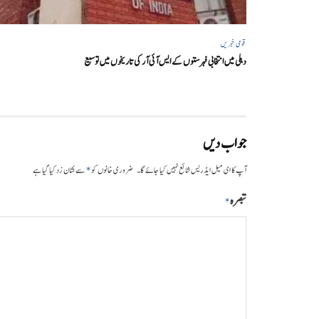
قومی خبریں
دہلی میں انتخابی فہرستوں کے ایس آئی آر کی تاریخوں میں توسیع
جواب دیں
*
آپ کا ای میل ایڈریس شائع نہیں کیا جائے گا۔
ضروری خانوں کو
سے نشان زد کیا گیا ہے
تبصرہ
*