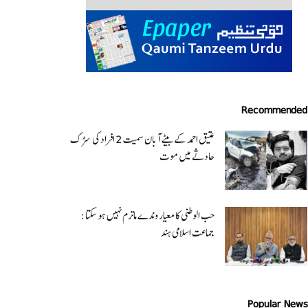
Recommended
عتیق احمد کے بیٹے آبان سمیت 2 افراد کی سڑک
حادثے میں موت
حب الوطنی کا معیار وندے ماترم نہیں ہو سکتا :
جماعت اسلامی ہند
Popular News