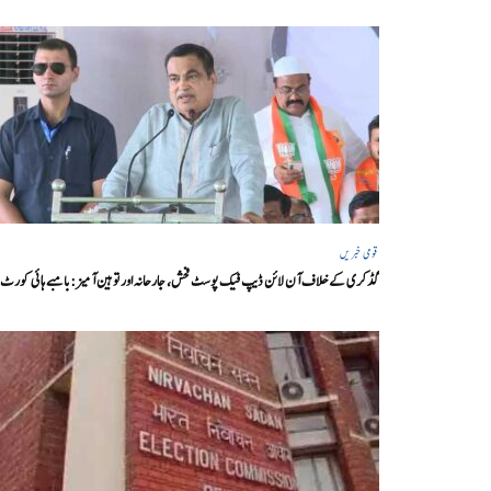
قومی خبریں
گڈکری کے خلاف آن لائن ڈیپ فیک پوسٹ فحش، جارحانہ اور توہین آمیز:بامبے ہائی کورٹ