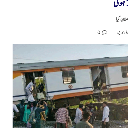
لان کیا
0
می خبریں