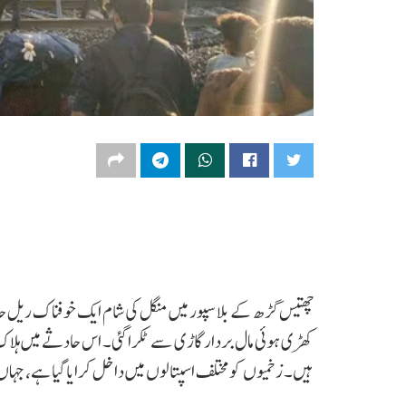
چھتیس گڑھ کے بلاسپور میں منگل کی شام ایک خوفناک ریل حادث
ہیں۔ زخمیوں کو مختلف اسپتالوں میں داخل کرایا گیا ہے، جہا