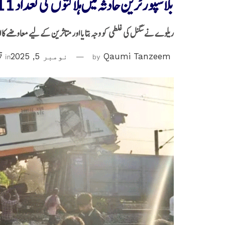
بلاسپور ٹرین حادثہ میں ہلاکتوں کی تعداد 11 ہوئی
ریلوے نے سگنل کی غلطی کو وجہ بتایا اور متاثرین کے لیے معاوضے کا اع
Qaumi Tanzeem
by
نومبر 5, 2025
in
قو