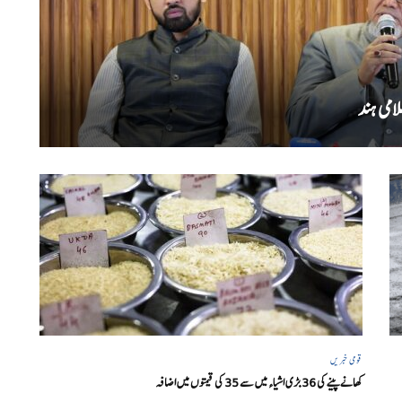
امی ہند
قومی خبریں
کھانے پینے کی 36 بڑی اشیاء میں سے 35 کی قیمتوں میں اضافہ