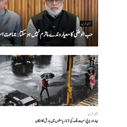
قومی خبریں
حب الوطنی کا معیار وندے ماترم نہیں ہو سکتا : جماعت اسل
قومی خبریں
بہار اور یو پی سمیت ملک کی 17ریاستوں میں بارش کا امکان