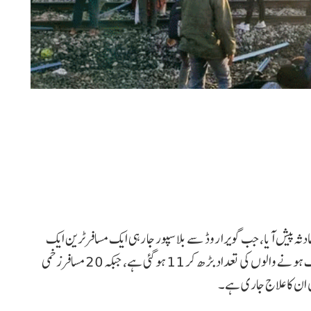
ہ پیش آیا، جب گویرا روڈ سے بلاسپور جا رہی ایک مسافر ٹرین ایک
کھڑی ہوئی مال بردار گاڑی سے ٹکرا گئی۔ اس حادثے میں ہلاک ہونے والوں کی تعداد بڑھ کر 11 ہو گئی ہے، جبکہ 20 مسافر زخمی
ں ان کا علاج جاری ہے۔