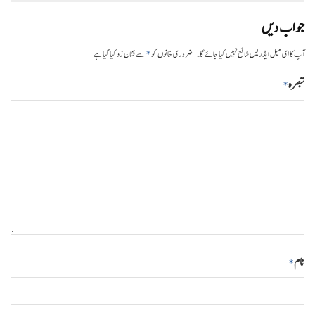
جواب دیں
*
آپ کا ای میل ایڈریس شائع نہیں کیا جائے گا۔
ضروری خانوں کو
سے نشان زد کیا گیا ہے
تبصرہ
*
نام
*