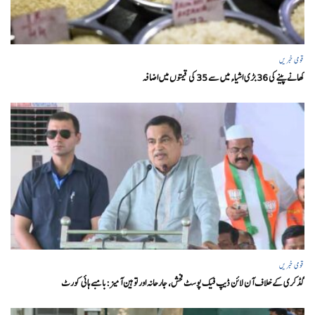
قومی خبریں
کھانے پینے کی 36 بڑی اشیاء میں سے 35 کی قیمتوں میں اضافہ
قومی خبریں
گڈکری کے خلاف آن لائن ڈیپ فیک پوسٹ فحش، جارحانہ اور توہین آمیز:بامبے ہائی کورٹ