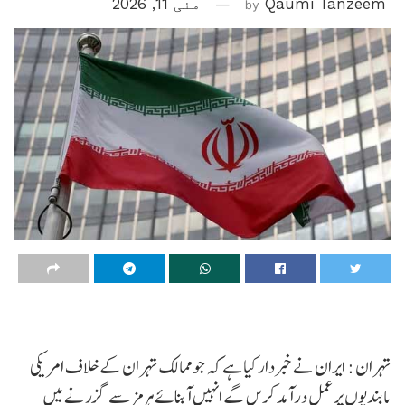
Qaumi Tanzeem
by
مئی 11, 2026
تہران : ایران نے خبردار کیا ہے کہ جو ممالک تہران کے خلاف امریکی
پابندیوں پر عمل درآمد کریں گے انہیں آبنائے ہرمز سے گزرنے میں