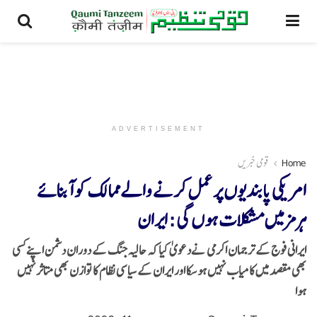
ADVERTISEMENT
Home
قومی خبریں
امریکی پابندیوں پر عمل کرنے والے ممالک کو آبنائے
ہرمزمیں مشکلات ہوں گی : ایران
ایرانی فوج کے ترجمان اکرمی نےدعویٰ کیا کہ حالیہ جنگ کے دوران دشمن اپنے کسی
بھی مقصد میں کامیاب نہیں ہوسکا اور ایران کے سیاسی نظام کا توازن بھی متاثر نہیں
ہوا