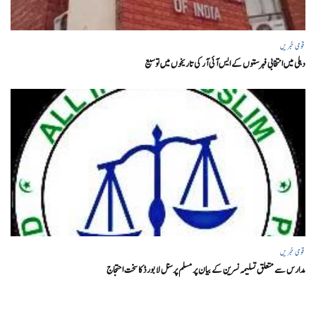
قومی خبریں
دہلی میں انتخابی فہرستوں کے ایس آئی آر کی تاریخوں میں توسیع
قومی خبریں
مدارس سے متعلق تسلیمہ نسرین کے بیان پر مسلم پرسنل لا بورڈ کا سخت احتجاج