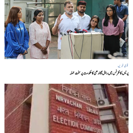
قومی خبریں
پریس کانفرنس میں راہل گاندھی کا حکومت پر سخت حملہ