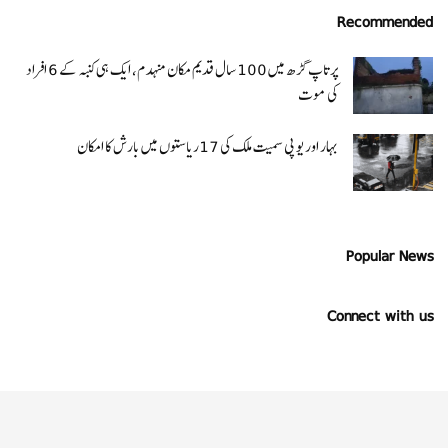
Recommended
پرتاپ گڑھ میں 100 سال قدیم مکان منہدم، ایک ہی کنبہ کے 6 افراد
کی موت
بہار اور یو پی سمیت ملک کی 17ریاستوں میں بارش کا امکان
Popular News
Connect with us