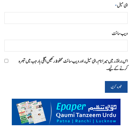
ای میل
*
ویب‌ سائٹ
اس براؤزر میں میرا نام، ای میل، اور ویب سائٹ محفوظ رکھیں اگلی بار جب میں تبصرہ
کرنے کےلیے۔