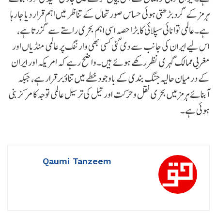
ہرمز کے گرد بڑھتی ہوئی حساس صورتحال کے تناظر میں اہم قرار دیا جا رہا
ہے۔عالمی توانائی سپلائی کا بڑا حصہ اسی اہم بحری راستے سے گزرتا ہے،
اس لیے ایران کی جانب سے دی گئی کسی بھی وارننگ پر عالمی منڈیاں اور
مغربی ممالک گہری نظر رکھے ہوئے ہیں۔واضح رہے کہ امریکہ اور ایران
کے درمیان حالیہ جنگ بندی کے باوجود خطے میں تناؤ برقرار ہے، جبکہ
آبنائے ہرمز میں بحری نقل و حرکت اور تیل کی ترسیل عالمی توجہ کا مرکز بنی
ہوئی ہے۔
Qaumi Tanzeem