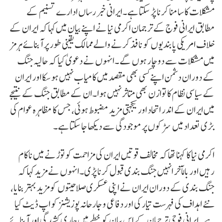
مشکلات کا سامنا کرنا پڑ سکتا ہے۔ایرانی خبر رساں ادارے تسنیم کے
مطابق ایرانی فوج کے ترجمان اکرمی نیا نے اپنے بیان میں کہا کہ ایران کے
خلاف امریکی پابندیوں کو نافذ کرنے والے ممالک یقینی طور پر آبنائے ہرمز
میں مشکلات سے دوچار ہوں گے۔انہوں نے دعویٰ کیا کہ حالیہ جنگ
کے دوران دشمن اپنے کسی بھی مقصد میں کامیاب نہیں ہوسکا اور ایران
کے سیاسی نظام کا توازن بھی متاثر نہیں ہوا۔ان کے مطابق جنگ کے نتیجے
میں ایران کے اندر اتحاد اور یکجہتی مزید مضبوط ہوئی، جس کا مظاہرہ عوام کی
بڑی تعداد میں سڑکوں پر موجودگی سے دیکھا جا سکتا ہے۔
اکرمی نیا کا کہنا تھا کہ مخالف قوتیں ایران کی مزاحمت کو توڑنے میں ناکام
رہیں اور بالآخر انہیں جنگ بندی قبول کرنا پڑی۔انہوں نے مزید کہا کہ
جنگ بندی کے دوران ایران نے اپنی عسکری صلاحیتوں کو مزید بہتر بنایا،
نئے اہداف کی فہرست تیار کی اور دفاعی و جارحانہ پوزیشنز کو اپ ڈیٹ کیا
ہے۔ایرانی فوجی ترجمان کے اس بیان کو خطے میں جاری کشیدگی اور آبنائے