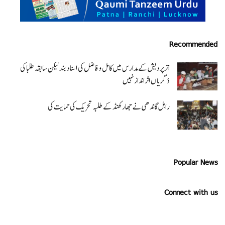
Recommended
اتر پردیش کےمدارس میں کامل و فاضل کی اسناد بند لیکن سابقہ طلبا کی
ڈگریا ں اثرانداز نہیں
راہل گاندھی نے جھارکھنڈ کے طلبہ تحریک کی حمایت کی
Popular News
Connect with us