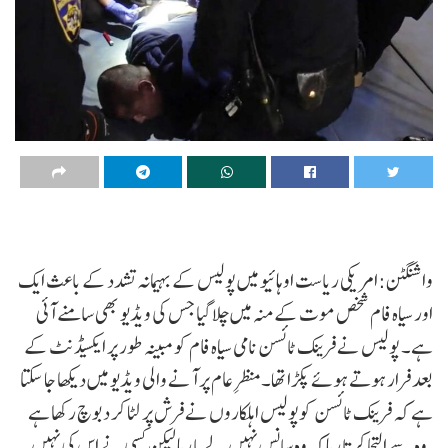
واشنگٹن:امریکی ریاست اوہائیو میں پولیس کے بہیمانہ تشدد کے باعث ایک
اور سیاہ فام شخص موت کے منہ میں چلا گیا جس کی ویڈیو بھی سامنے آئی
ہے۔ پولیس نے فرینک ٹائسن نامی سیاہ فام کو مبینہ طور پر ایکسیڈنٹ کے
بعد فرار ہوتے ہوئے پکڑا تھا۔منظرِ عام پر آنے والی ویڈیو میں دیکھا جا سکتا
ہے کہ فرینک ٹائسن کوپولیس اہلکاروں نے فرش پر لٹا کر دبوچ رکھا ہے
،وہ سے التجا کرتا رہا کہ وہ سانس نہیں لے پا رہا لیکن کسی نے اس کی نہیں