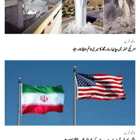
عالمی خبریں
امریکی حملہ میں چابہار بندرگاہ کا میری ٹائم واچ ٹاور تباہ
عالمی خبریں