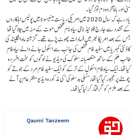
سنی اور بالآخروہ دم توڑ گیا۔
یاد رہے کہ سال 2020 میں امریکی ریاست مینیسوٹا میں پولیس اہلکاروں
کے تشدد سے جارج فلائیڈ نامی سیاہ نام شخص موت کے منہ میں چلا گیا تھا
جس کے بعد امریکا بھر میں فسادات پھوٹ پڑے تھے۔گزشتہ ماہ انگلینڈ کی
کاؤنٹی کمبریا میں سفید فام شخص کی جانب سے اسکول جانے والے سیاہ فام
طالب علم کے ساتھ متعصبانہ سلوک کی ویڈیو نے لوگوں کو سخت افسردہ
کیا تھا۔ایک سیاہ فام اسکول کے لڑکے کو ایک سفید فام مرد کے جوتے کو
چومنے پر مجبور کیا گیا تھا، ’نسلی بدسلوکی‘ کی مذکورہ ویڈیو منظر عام پر آنے
کے بعد ملزم کو گرفتار کر لیا گیا تھا۔
Qaumi Tanzeem