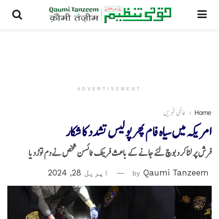
ADVERTISEMENT
Home
عالمی خبریں
امریکہ میں سیاہ فام پھر پولیس تشدد کا شکار
فر ش پر لٹاکر دبوچ لئے جانے کے باعث فرینک ٹائسن شخص نے دم توڑدیا
Qaumi Tanzeem
by
اپریل 28, 2024