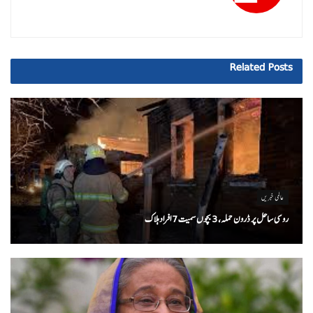
Related
Posts
عالمی خبریں
روسی ساحل پر ڈرون حملہ، 3 بچوں سمیت 7 افراد ہلاک