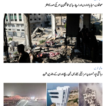
صحافیوں، میڈیا اداروں اور اپنے سیاسی مخالفین پر امریکی صدرکا طنز
عالمی خبریں
رہائشی اپارٹمنٹ پر اسرائیلی حملے میں تین بچے اور ان کے والدین شہید