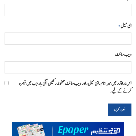
ای میل
*
ویب‌ سائٹ
اس براؤزر میں میرا نام، ای میل، اور ویب سائٹ محفوظ رکھیں اگلی بار جب میں تبصرہ
کرنے کےلیے۔