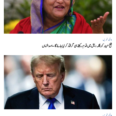
عالمی خبریں
شیخ حسینہ کو بنگلہ دیش میں قدم رکھتے ہی گرفتار کر لیا جائے گا – اسد الزماں
عالمی خبریں