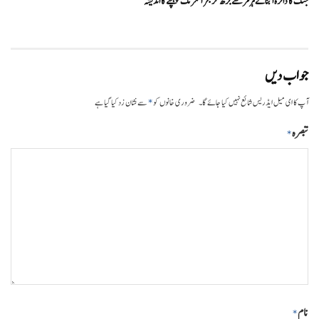
جنگ کا دائرہ آبنائے ہرمز سے بڑھ کر بحر احمر تک پہنچنے کا اندیشہ
جواب دیں
*
آپ کا ای میل ایڈریس شائع نہیں کیا جائے گا۔
ضروری خانوں کو
سے نشان زد کیا گیا ہے
تبصرہ
*
نام
*