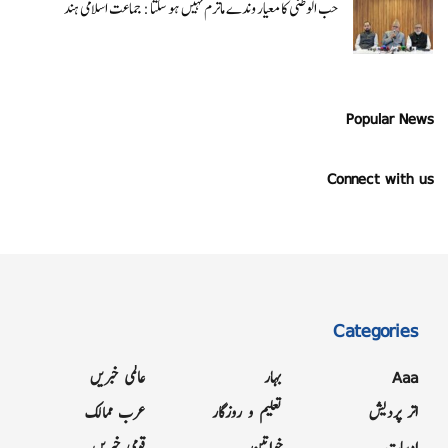
حب الوطنی کا معیار وندے ماترم نہیں ہو سکتا : جماعت اسلامی ہند
Popular News
Connect with us
Categories
Aaa
بہار
عالمی خبریں
اتر پردیش
تعلیم و روزگار
عرب ممالک
ادبیات
خواتین
قومی خبریں