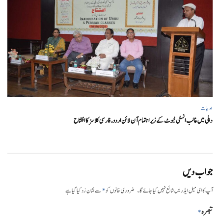
ادبیات
دہلی میں غالب انسٹی ٹیوٹ کے زیر اہتمام آن لائن اردو، فارسی کلاسز کا افتتاح
جواب دیں
*
آپ کا ای میل ایڈریس شائع نہیں کیا جائے گا۔
ضروری خانوں کو
سے نشان زد کیا گیا ہے
تبصرہ
*