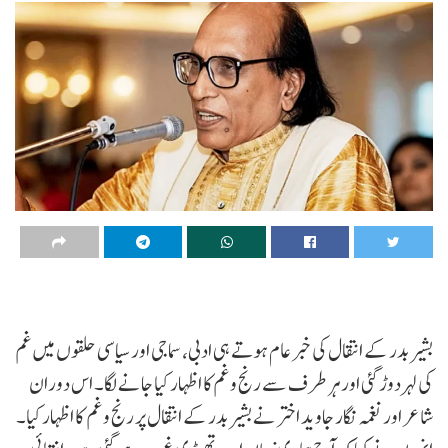
بشیر بدر کے انتقال کی خبر عام ہوتے ہی ادبی، سماجی اور سیاسی حلقوں میں غم
کی لہر دوڑ گئی اور ہر طرف سے رنج وغم کا اظہار کیا جانے لگا۔ اس دوران
شاعر اور نغمہ نگار جاوید اختر نے بشیر بدر کے انتقال پر رنج وغم کا اظہار کیا۔