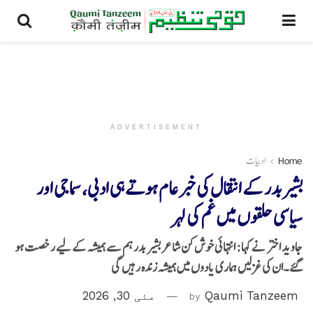
ADVERTISEMENT
Home
ادبیات
بشیر بدر کے انتقال کی خبر عام ہوتے ہی ادبی، سماجی اور
سیاسی حلقوں میں غم کی لہر
جاوید اختر نے کہا: انتہائی خوش کن شاعر بشیر بدر ہم سے ہمیشہ کے لیے رخصت ہو
گئے۔ان کی غزلیں ہماری یادوں میں ہمیشہ زندہ رہیں گی
Qaumi Tanzeem
by
مئی 30, 2026