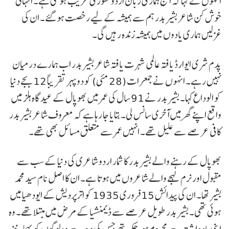
انہوں نے کہا کہ آج ہماری زبان اردو تھوڑی غریب ہو گئی ہے۔ انتہائی
خوش کن شاعر بشیر بدر ہم سے ہمیشہ کے لیے رخصت ہو گئے۔ ان کی
غزلیں ہماری یادوں میں ہمیشہ زندہ رہیں گی۔
پدم شری ایوارڈ یافتہ عالمی شہرت یافتہ شاعر بشیر بدر اب ہمارے درمیان
نہیں رہے۔ انہوں نے جمعرات (28 مئی) کو دوپہر تقریباً 12 بجے دنیا
کو الوداع کہا۔ بشیر بدر نے 91 سال کی عمر میں بھوپال کے عید گاہ ہلز میں
واقع اپنے گھر میں آخری سانس لی۔ بتایا جا رہا ہے کہ معروف شاعر بشیر بدر
کافی عرصے سے علیل تھے۔ انہیں عمر سے متعلق مسائل بھی تھے۔
بھوپال کے رہنے والے بشیر بدر کا شمار اردو شاعری کی دنیا کے سب سے
مقبول اور نرم لہجے والے شاعروں میں ہوتا ہے۔ ان کا اصل نام سید محمد
بشیر تھا۔ ان کی پیدائش 15 فروری 1935 کو اترپردیش کے ایودھیا میں
ہوئی تھی۔ بشیر بدر طویل عرصے سے ڈیمنشیا کے مرض میں مبتلا تھے۔ وہ
اپنی یاد داشت سے محروم ہوچکے تھے جس کی وجہ سے وہ لوگوں کو پہچاننے