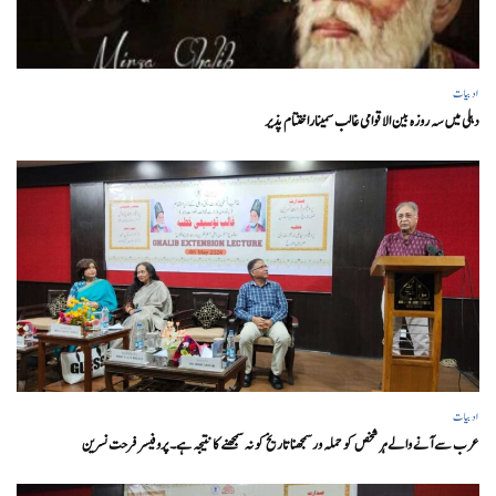
ادبیات
دہلی میں سہ روزہ بین الاقوامی غالب سمیناراختتام پذیر
ادبیات
عرب سے آنے والے ہر شخص کو حملہ ورسمجھنا تاریخ کو نہ سمجھنے کا نتیجہ ہے۔ پروفیسر فرحت نسرین