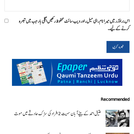
اس براؤزر میں میرا نام، ای میل، اور ویب سائٹ محفوظ رکھیں اگلی بار جب میں تبصرہ
کرنے کےلیے۔
Recommended
عتیق احمد کے بیٹے آبان سمیت 2 افراد کی سڑک حادثے میں موت