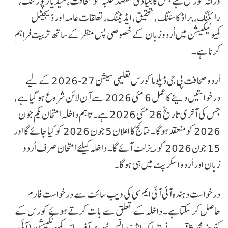
ورانہ کورس ہے جس کا بنیادی مقصد طلبہ کو صحافت، میڈیا رپورٹنگ،
رائٹنگ، براڈ کاسٹنگ، تحقیق، ایڈیٹنگ، تعلقات عامہ اور ڈیجیٹل
کمیونیکیشن میں اُردو زبان کے خصوصی پس منظر کے ساتھ تربیت فراہم
کرنا ہے۔
اُردو صحافت پی جی ڈپلوما کورس تعلیمی سیشن 27-2026 کے لیے
درخواستیں دینے کا عمل 6 مئی 2026 سے آن لائن شروع ہو گیا ہے،
جس کی آخری تاریخ 26 مئی 2026 ہے۔ تاہم داخلہ امتحان یکم جون
2026 کو منعقد ہوگا۔ نتائج کا اعلان 5 جون 2026 کو کیا جائے گا اور
15 جون 2026 کو ریزلٹ آئے گا۔ داخلہ کیلئے امتحان صرف اُردو
زبان اور اُردو اسکرپٹ میں ہی ہوگا۔
درخواست دہندہ آئی آئی ایم سی کی ویب سائٹ سے درخواست فارم
حاصل کر سکتا ہے۔ داخلہ کے تعلق سے بات کرتے ہوئے کورس کے
کنوینر محمد ثاقب نے بتایا کہ انڈین انس ٹیوٹ آف ماس کمیونکیشن (آئی