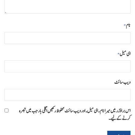
نام
*
ای میل
*
ویب‌ سائٹ
اس براؤزر میں میرا نام، ای میل، اور ویب سائٹ محفوظ رکھیں اگلی بار جب میں تبصرہ
کرنے کےلیے۔