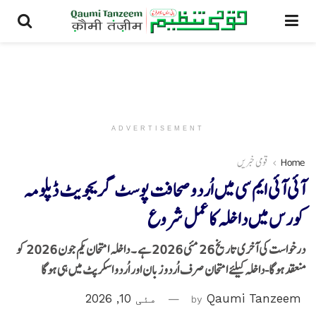
ADVERTISEMENT
Home
قومی خبریں
آئی آئی ایم سی میں اُردو صحافت پوسٹ گریجویٹ ڈپلومہ
کورس میں داخلہ کا عمل شروع
درخواست کی آخری تاریخ 26 مئی 2026 ہے ۔ داخلہ امتحان یکم جون 2026 کو
منعقد ہوگا-داخلہ کیلئے امتحان صرف اُردو زبان اور اُردو اسکرپٹ میں ہی ہوگا
Qaumi Tanzeem
by
مئی 10, 2026