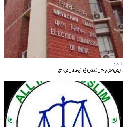
قومی خبریں
دہلی میں انتخابی فہرستوں کے ایس آئی آر کی تاریخوں میں توسیع