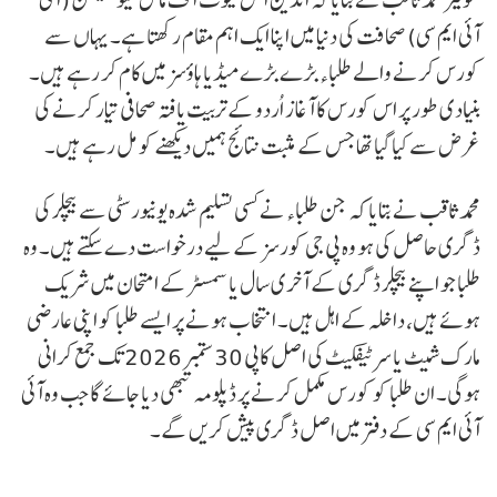
آئی ایم سی) صحافت کی دنیا میں اپنا ایک اہم مقام رکھتا ہے۔ یہاں سے
کورس کرنے والے طلباء بڑے بڑے میڈیا ہاؤسز میں کام کر رہے ہیں۔
بنیادی طور پر اس کورس کا آغاز اُردو کے تربیت یافتہ صحافی تیار کرنے کی
غرض سے کیا گیا تھا جس کے مثبت نتائج ہمیں دیکھنے کو مل رہے ہیں۔
محمد ثاقب نے بتایا کہ جن طلباء نے کسی تسلیم شدہ یونیورسٹی سے بیچلر کی
ڈگری حاصل کی ہو وہ پی جی کورسز کے لیے درخواست دے سکتے ہیں۔ وہ
طلبا جو اپنے بیچلر ڈگری کے آخری سال یا سمسٹر کے امتحان میں شریک
ہوئے ہیں، داخلہ کے اہل ہیں۔ انتخاب ہونے پر ایسے طلبا کو اپنی عارضی
مارک شیٹ یا سرٹیفکیٹ کی اصل کاپی 30 ستمبر 2026 تک جمع کرانی
ہوگی۔ ان طلبا کو کورس مکمل کرنے پر ڈپلومہ تبھی دیا جائے گا جب وہ آئی
آئی ایم سی کے دفتر میں اصل ڈگری پیش کریں گے۔