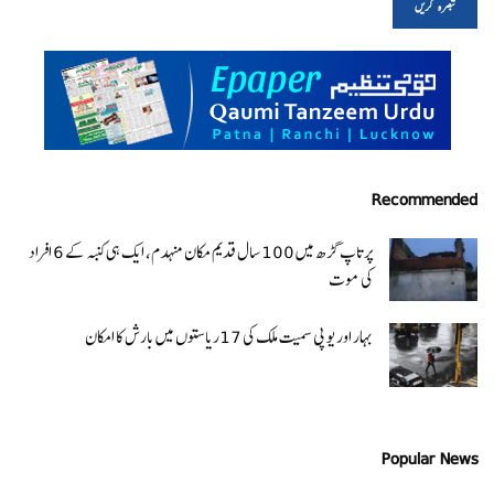
Recommended
پرتاپ گڑھ میں 100 سال قدیم مکان منہدم، ایک ہی کنبہ کے 6 افراد
کی موت
بہار اور یو پی سمیت ملک کی 17ریاستوں میں بارش کا امکان
Popular News