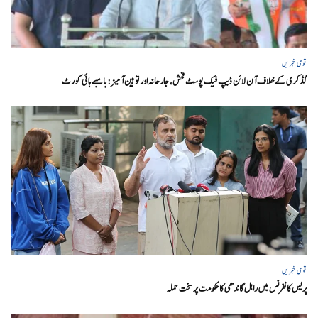
قومی خبریں
گڈکری کے خلاف آن لائن ڈیپ فیک پوسٹ فحش، جارحانہ اور توہین آمیز:بامبے ہائی کورٹ
قومی خبریں
پریس کانفرنس میں راہل گاندھی کا حکومت پر سخت حملہ