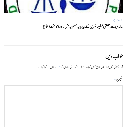
قومی خبریں
مدارس سے متعلق تسلیمہ نسرین کے بیان پر مسلم پرسنل لا بورڈ کا سخت احتجاج
جواب دیں
*
آپ کا ای میل ایڈریس شائع نہیں کیا جائے گا۔
ضروری خانوں کو
سے نشان زد کیا گیا ہے
تبصرہ
*