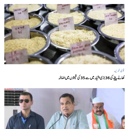
قومی خبریں
کھانے پینے کی 36 بڑی اشیاء میں سے 35 کی قیمتوں میں اضافہ