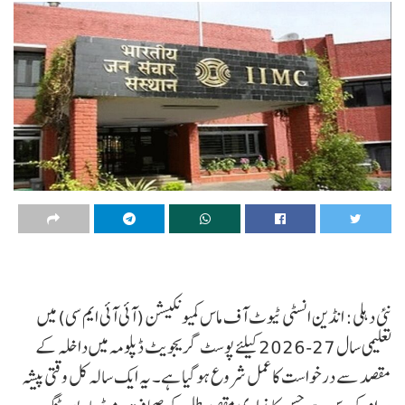
نئی دہلی: انڈین انسٹی ٹیوٹ آف ماس کمیونکیشن (آئی آئی ایم سی) میں
تعلیمی سال 27-2026 کیلئے پوسٹ گریجویٹ ڈپلومہ میں داخلہ کے
مقصد سے درخواست کا عمل شروع ہو گیا ہے۔ یہ ایک سالہ کل وقتی پیشہ