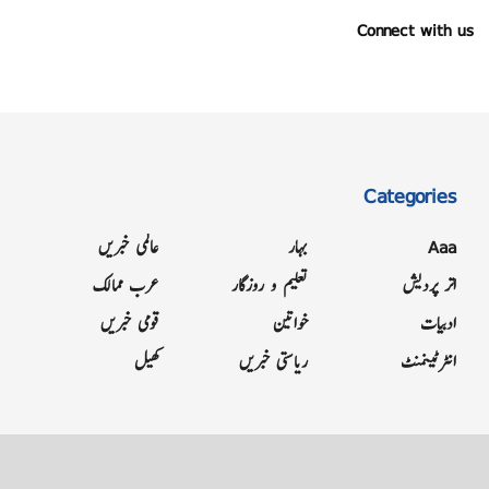
Connect with us
Categories
Aaa
بہار
عالمی خبریں
اتر پردیش
تعلیم و روزگار
عرب ممالک
ادبیات
خواتین
قومی خبریں
انٹرٹینمنٹ
ریاستی خبریں
کھیل
Grievance
Terms & Conditions
Advertise
About