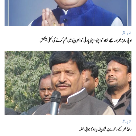
اتر پردیش
او پی راج بھر اور سنجے نشاد کو اپنی- اپنی پارٹی کو ایس پی میں ضم کرنے کی کھلی پیشکش
اتر پردیش
راج بھر کے دعوے پر شیوپال یادو کا جوابی حملہ