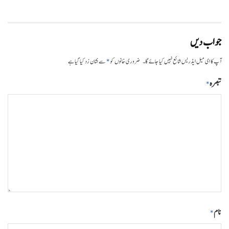
جواب دیں
*
آپ کا ای میل ایڈریس شائع نہیں کیا جائے گا۔
ضروری خانوں کو
سے نشان زد کیا گیا ہے
تبصرہ
*
نام
*