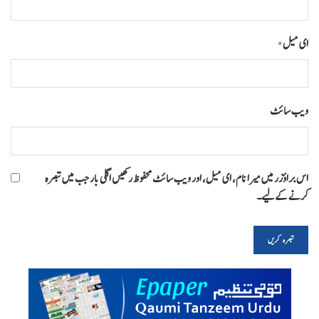
ای میل
*
ویب‌ سائٹ
اس براؤزر میں میرا نام، ای میل، اور ویب سائٹ محفوظ رکھیں اگلی بار جب میں تبصرہ
کرنے کےلیے۔