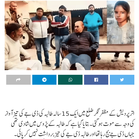
اتر پردیش کے مظفر نگر ضلع میں ایک 15 سالہ طالبہ کی ڈی جے کی تیز آواز
کی وجہ سے موت ہو گئی۔ بتایا گیا ہے کہ طالبہ کے پڑوس میں شادی تھی
جہاں ڈی جے بج رہا تھا اور طالبہ ڈی جے کی تیز برداشت نہیں کرپائی۔