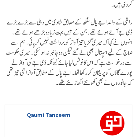
کردی ہیں۔
راشی کے والد اجے پال سنگھ کے مطابق شادی میں دہلی سے بڑے بڑے
ڈی جے آئے ہوئے تھے، جن کے بیس بہت زیادہ بڑھے ہوئے تھے۔
انہوں نے کہا کہ میری گڑیا تیز آواز کو برداشت نہیں کرپائی۔ ہم اسے
علاج کے لیے اسپتال بھی لے گئے لیکن وہ جانبر نہ ہو سکی۔ میری حکومت
سے درخواست ہے کہ اس کا نوٹس لیا جائے کیونکہ ڈی جے کی آواز نے
پورے گاؤں کو پریشان کررکھا تھا۔ اجے پال کے مطابق آواز اتنی تیز تھی
کہ جانوروں نے بھی کھونٹے اکھاڑ لئے تھے۔
Qaumi Tanzeem