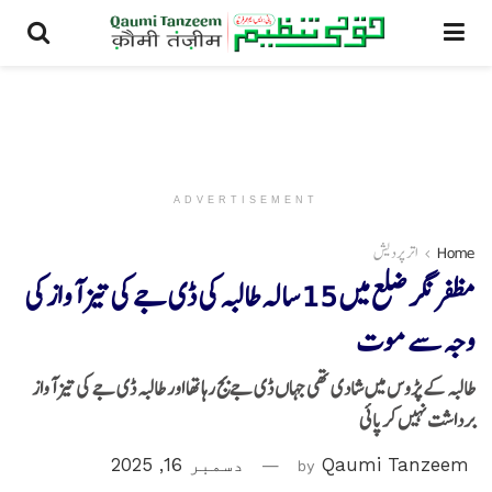
ADVERTISEMENT
Home
اتر پردیش
مظفر نگر ضلع میں 15 سالہ طالبہ کی ڈی جے کی تیز آواز کی
وجہ سے موت
طالبہ کے پڑوس میں شادی تھی جہاں ڈی جے بج رہا تھا اور طالبہ ڈی جے کی تیز آواز
برداشت نہیں کرپائی
Qaumi Tanzeem
by
دسمبر 16, 2025