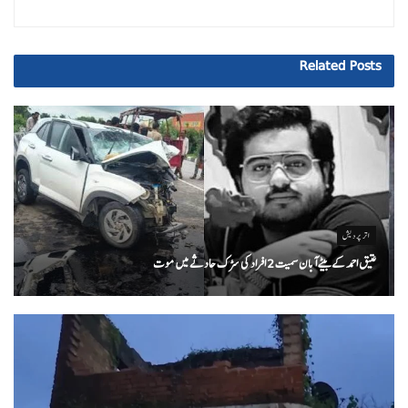
Related
Posts
اتر پردیش
عتیق احمد کے بیٹے آبان سمیت 2 افراد کی سڑک حادثے میں موت