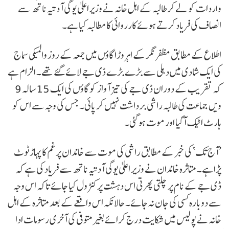
واردات کو لے کر طالبہ کے اہل خانہ نے وزیراعلیٰ یوگی آدتیہ ناتھ سے
انصاف کی فریاد کرتے ہوئے کارروائی کا مطالبہ کیا ہے۔
اطلاع کے مطابق مظفر نگر کے اہروڑا گاؤں میں جمعہ کے روز والمیکی سماج
کی ایک شادی میں دہلی سے بڑے بڑے ڈی جے لائے گئے تھے۔ الزام ہے
کہ تقریب کے دوران ڈی جے کی تیز آواز کو گاؤں کی ایک 15 سالہ 9
ویں جماعت کی طالبہ راشی برداشت نہیں کر پائی۔ جس کی وجہ سے اس کو
ہارٹ اٹیک آگیا اور موت ہوگئی۔
’آج تک‘ کی خبر کے مطابق راشی کی موت سے خاندان پرغم کا پہاڑ ٹوٹ
پڑا ہے۔ متاثرہ خاندان نے وزیر اعلیٰ یوگی آدتیہ ناتھ سے فریاد کی ہے کہ
ڈی جے کے نام پر چلتی پھرتی اس دہشت پر کنٹرول کیا جائے تاکہ اس وجہ
سے دوبارہ کسی کی جان نہ جائے۔ حالانکہ اس واقعے کے بعد متاثرہ کے اہل
خانہ نے پولیس میں شکایت درج کرائے بغیر متوفی کی آخری رسومات ادا