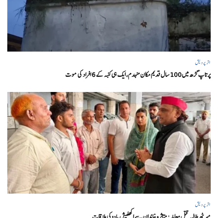
اتر پردیش
پرتاپ گڑھ میں 100 سال قدیم مکان منہدم، ایک ہی کنبہ کے 6 افراد کی موت
اتر پردیش
میرٹھ طالبہ قتل معاملہ: متاثرہ خاندان سے اکھلیش یادوکی ملاقات