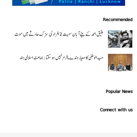
Recommended
عتیق احمد کے بیٹے آبان سمیت 2 افراد کی سڑک حادثے میں موت
حب الوطنی کا معیار وندے ماترم نہیں ہو سکتا : جماعت اسلامی ہند
Popular News
Connect with us