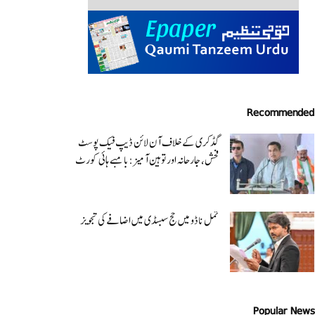
Recommended
گڈکری کے خلاف آن لائن ڈیپ فیک پوسٹ
فحش، جارحانہ اور توہین آمیز:بامبے ہائی کورٹ
تمل ناڈو میں حج سبسڈی میں اضافے کی تجویز
Popular News