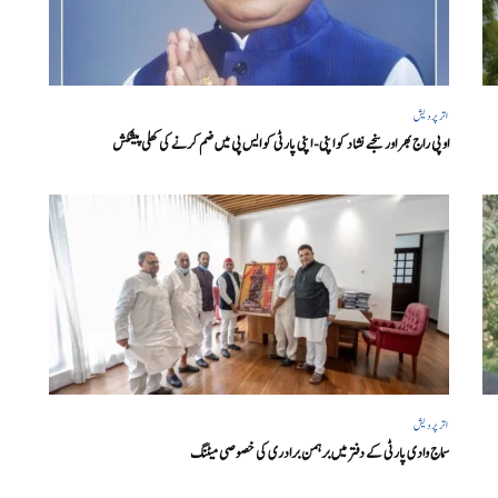
اتر پردیش
او پی راج بھر اور سنجے نشاد کو اپنی- اپنی پارٹی کو ایس پی میں ضم کرنے کی کھلی پیشکش
اتر پردیش
سماج وادی پارٹی کے دفتر میں برہمن برادری کی خصوصی میٹنگ