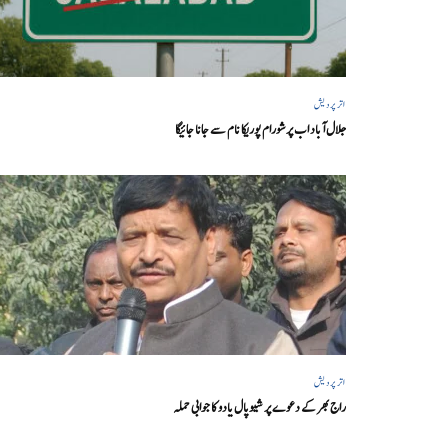
اتر پردیش
جلال آباد اب پرشورام پوریکا نام سے جانا جائیگا
اتر پردیش
راج بھر کے دعوے پر شیوپال یادو کا جوابی حملہ