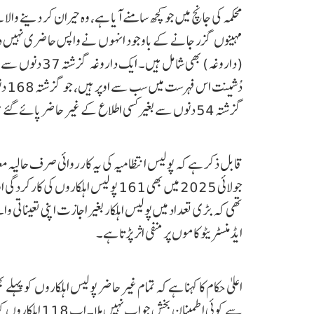
دُش
گزشتہ 54 دنوں سے بغیر کسی اطلاع کے غیر حاضر پائے گئے ہیں۔
قابل ذکر ہے کہ پولیس انتظامیہ کی یہ کارروائی صرف حالیہ
جولائی 2025 میں بھی 161 پولیس اہلکا
تھی کہ بڑی تعداد میں پولیس اہلکار بغیر اجازت اپنی تعینات
ایڈمنسٹریٹو کاموں پر منفی اثر پڑتا ہے۔
اعلیٰ حکام کا کہنا ہے کہ تمام غیر حاضر پولیس اہلکاروں کو پ
سے کوئی اطمینان 