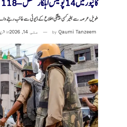
کانپورمیں 14 پولیس اہلکارمعطل – 118 کو وجہ بتاؤ نوٹس جاری
طویل عرصہ سے بغیر کسی پیشگی اطلاع کے ڈیوٹی سے غائب رہنے والے 
Qaumi Tanzeem
by
مئی 14, 2026
in
اتر 