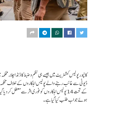
کانپور پولیس کمشنریٹ میں جیسے ہی نظم و ضبط کا ڈنڈا چلا، مح
ڈیوٹی سے غائب رہنے والے پولیس اہلکاروں کے خلاف محکمہ نے 
ہوئے جواب طلب کیا گیا ہے۔