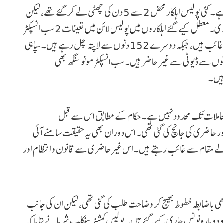
محکمہ کی جانچ میں جو کچھ سامنے آیا ہے، وہ حیران کر دینے والا ہے۔ کئی پولیس اہلکار محض 2 سے 5 دن کی چھٹی لے کر گئے تھے، لیکن
مہینوں گزر جانے کے باوجود انہوں نے واپس حاضری نہیں دی۔ معطل کیے گئے اہلکاروں میں پولیس لائن میں تعینات 2 سب انسپکٹر
(داروغہ) بھی شامل ہیں۔ ایک داروغہ گزشتہ 37 دنوں سے غائب ہیں، جبکہ دوسرے 152 دنوں سے لاپتہ چل رہے ہیں۔ سپاہی
ینت اس فہرست میں سب سے اوپر ہیں، جو گزشتہ 168 دنوں سے ڈیوٹی سے غیر حاضر ہیں۔ سب انسپکٹر مونو سنگھ بھی
 معاملات تک محدود نہیں ہے۔ حکام کے مطابق اس سے قبل
روں کی کارکردگی اور حاضری کی جانچ کی گئی تھی۔ اس دوران بھی یہ حقیقت سامنے آئی
ی والے مقام سے غائب رہتے ہیں۔ اس غیر حاضری سے قانون و انتظام اور
ہلے بھی باضابطہ خطوط بھیج کر وضاحت طلب کی گئی تھی، لیکن ان کی جانب
بخش جواب نہیں ملا۔ اب 118 اہلکاروں کو دوبارہ نوٹس جاری کیے گئے ہیں۔ پولیس کمشنر سنکلپ شرما نے بتایا کہ