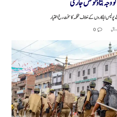
پولیس اہلکاروں کے خلاف محکمہ کا سخت رخ اختیار
0
پردیش