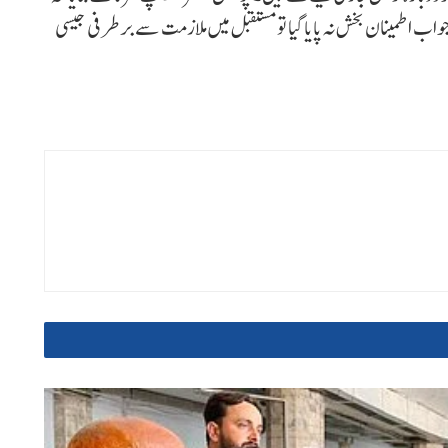
اب اطمینان بخش نہ پایا گیا تو مستقبل میں ملازمت سے برطرفی جیسی