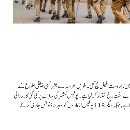
کمہ میں زبردست ہلچل مچ گئی۔ طویل عرصہ سے بغیر کسی پیشگی اطلاع کے
سخت رخ اختیار کر لیا ہے۔ پولیس کمشنر کی ہدایت پر کی گئی کارروائی
کے تحت 14 پولیس اہلکاروں کو فوری اثر سے معطل کر دیا گیا ہے، جبکہ دیگر 118 پولیس اہلکاروں کو وجہ بتاؤ نوٹس جاری کرتے