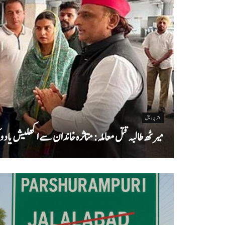
اتر پردیش
میرٹھ طالبہ قتل معاملہ: متاثرہ خاندان سے اکھلیش یادو