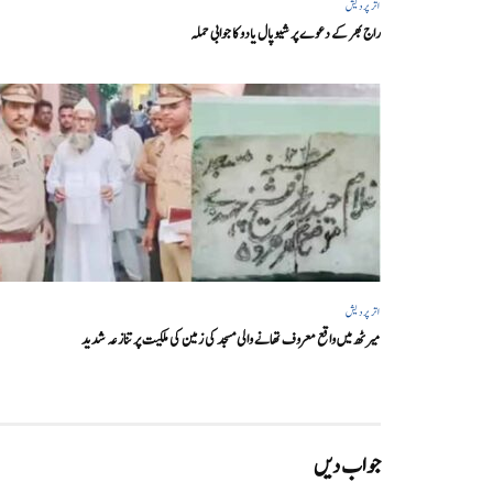
اتر پردیش
راج بھر کے دعوے پر شیوپال یادو کا جوابی حملہ
اتر پردیش
میرٹھ میں واقع معروف تھانے والی مسجد کی زمین کی ملکیت پر تنازعہ شدید
جواب دیں