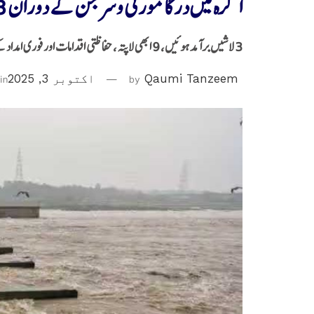
آگرہ میں درگا مورتی وسرجن کے دوران 13 نوجوان غرقاب
3 لاشیں برآمد ہوئیں، 9 ابھی لاپتہ، حفاظتی اقدامات اور فوری امداد کے فقدان پر عوام میں غم و غصہ
Qaumi Tanzeem
by
اکتوبر 3, 2025
in