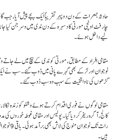
لیے داخل ہوئے۔
مقامی افراد کے مطابق، مورتی کو ندی کے بیچ میں لے جاتے و
نوجوان اور لڑکے بھی گہرے پانی میں ڈوب گئے۔ سب نے ایک دوس
گڑھوں کی ناواقفیت کے سبب وہ سب ڈوب گئے۔
مقامی لوگوں نے فوری اقدام کرتے ہوئے وشنو کو زندہ نکالا،
رات تک نو
ہیں۔