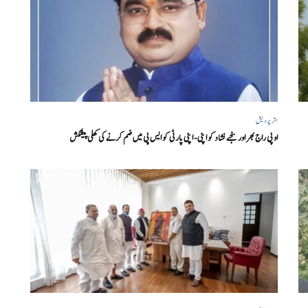
اتر پردیش
او پی راج بھر اور سنجے نشاد کو اپنی- اپنی پارٹی کو ایس پی میں ضم کرنے کی کھلی پیشکش