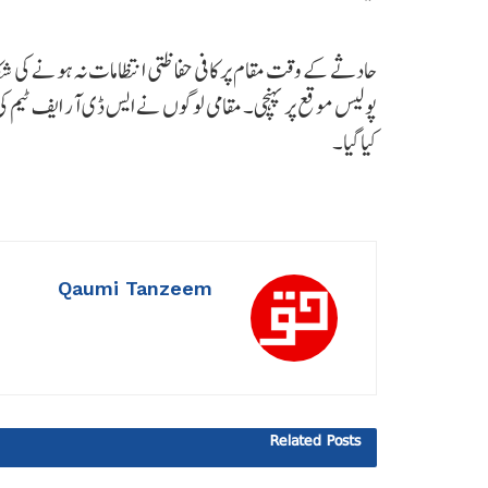
حادثے کے وقت مقام پر کافی حفاظتی انتظامات نہ ہونے کی شکا
پولیس موقع پر پہنچی۔ مقامی لوگوں نے ایس ڈی آر ایف ٹیم کی دیر س
کیا گیا۔
Qaumi Tanzeem
Related
Posts