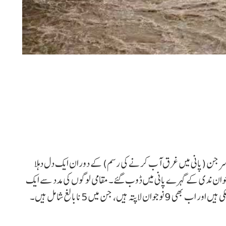
ے وسرجن (پانی میں غرق آب کرنے کی رسم) کے دوران ایک دل دہلا
والا حادثہ پیش آیا۔ گاؤں کُسیارپور ڈوگر والا کے 13 نوجوان ندی کے گہرے پانی میں ڈوب گئے۔ مقامی لوگوں کی مدد سے ایک
نوجوان، وشنو (20)، کو بچا لیا گیا، جبکہ تین لاشیں برآمد ہو چکی ہیں اور اب بھی 9 نوجوان لاپتہ ہیں، جن میں 5 نابالغ شامل ہیں۔