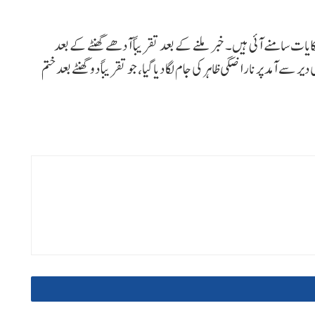
یات سامنے آئی ہیں۔ خبر ملنے کے بعد تقریباً آدھے گھنٹے کے بعد
ے آمد پر ناراضگی ظاہر کی جام لگا دیا گیا، جو تقریباً دو گھنٹے بعد ختم