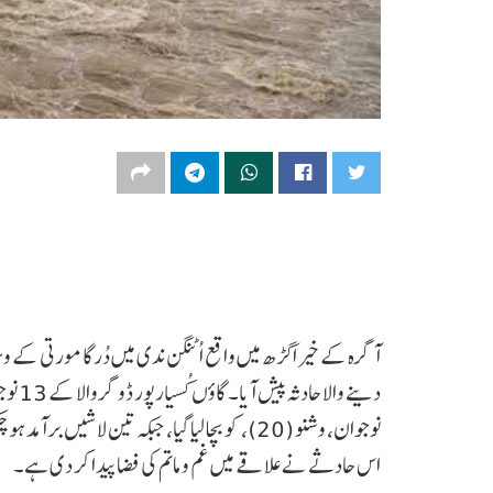
آگرہ کے خیراگڑھ میں واقع اُٹنگن ندی میں دُرگا مورتی ک
دینے 
اس حادثے نے علاقے میں غم و ماتم کی فضا پیدا کر دی ہے۔