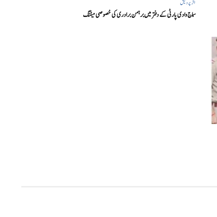
اتر پردیش
سماج وادی پارٹی کے دفتر میں برہمن برادری کی خصوصی میٹنگ