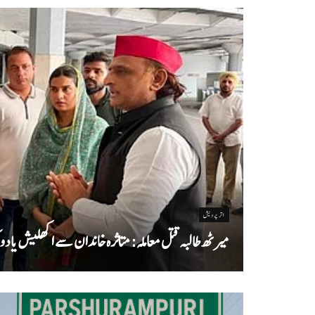
اتر پردیش
میرٹھ طالبہ قتل معاملہ: متاثرہ خاندان سے اکھلیش یادو