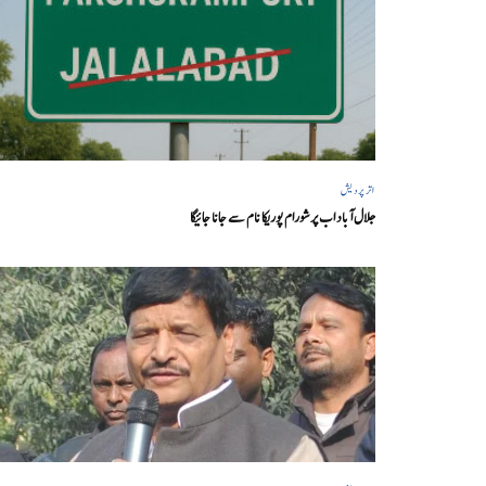
اتر پردیش
جلال آباد اب پرشورام پوریکا نام سے جانا جائیگا