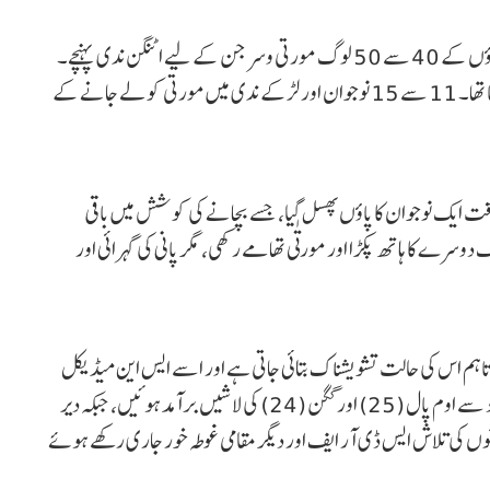
حادثہ جمعرات کے دن دوپہر تقریباً ایک بجے پیش آیا، جب گاؤں کے 40 سے 50 لوگ مورتی وسرجن کے لیے اٹنگن ندی پہنچے۔
چار فٹ اونچی مورتی کا دسہرہ کے دن ندی میں وسرجن کیا جانا تھا۔ 11 سے 15 نوجوان اور لڑکے ندی میں مورتی کو لے جانے کے
قت ایک نوجوان کا پاؤں پھسل گیا، جسے بچانے کی کوشش میں باقی
رے کا ہاتھ پکڑا اور مورتٰی تھامے رکھی، مگر پانی کی گہرائی اور
 تاہم اس کی حالت تشویشناک بتائی جاتی ہے اور اسے ایس این میڈیکل
کالج، آگرہ ریفر کر دیا گیا۔ پولیس اور مقامی غوطہ خوروں کی مدد سے اوم پال (25) اور گگن (24) کی لاشیں برآمد ہوئیں، جبکہ دیر
جوان منوج کی لاش بھی برآمد ہوئی۔ باقی 9 نوجوانوں کی تلاش ایس ڈی آر ایف اور دیگر مقامی غوطہ خور جاری رکھے ہوئے