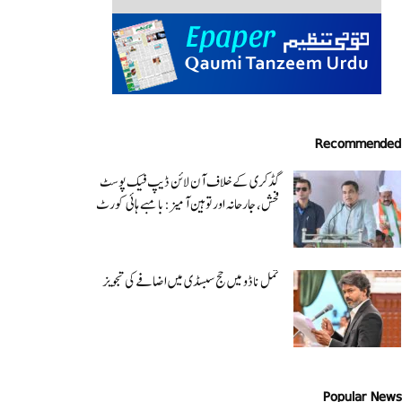
Recommended
گڈکری کے خلاف آن لائن ڈیپ فیک پوسٹ
فحش، جارحانہ اور توہین آمیز:بامبے ہائی کورٹ
تمل ناڈو میں حج سبسڈی میں اضافے کی تجویز
Popular News