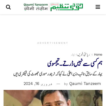
ADVERTISEMENT
Home
ریاستی خبریں
بہار
ہم کسی سے نہیں ڈرتے۔تیجسوی
بہار کے سابق نائب وزیر اعلیٰ نے کہاکہ نریندر مودی جھوٹ کی فیکٹری ہیں
Qaumi Tanzeem
by
فروری 16, 2024