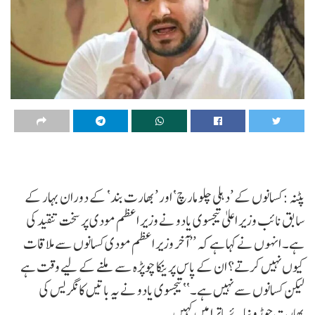
پٹنہ :کسانوں کے ’دہلی چلو مارچ‘ اور ’بھارت بند‘ کے دوران بہار کے
سابق نائب وزیر اعلیٰ تیجسوی یادو نے وزیر اعظم مودی پر سخت تنقید کی
ہے۔ انہوں نے کہا ہے کہ ’’آخر وزیر اعظم مودی کسانوں سے ملاقات
کیوں نہیں کرتے؟ ان کے پاس پرینکا چوپڑہ سے ملنے کے لیے وقت ہے
لیکن کسانوں سے نہیں ہے۔‘‘ تیجسوی یادو نے یہ باتیں کانگریس کی
بھارت جوڑو نیائے یاترا میں کہیں۔