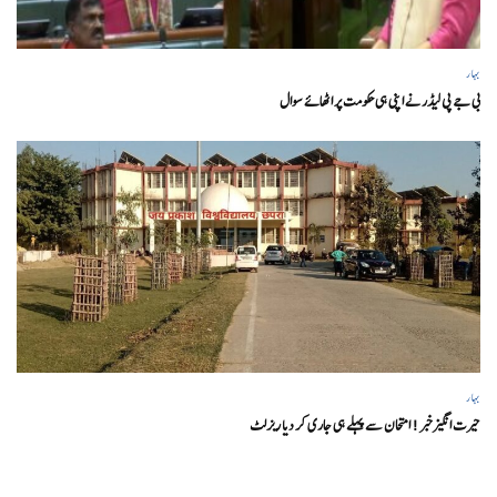
بہار
بی جے پی لیڈر نے اپنی ہی حکومت پر اٹھائے سوال
بہار
حیرت انگیزخبر ! امتحان سے پہلے ہی جاری کر دیا ریزلٹ