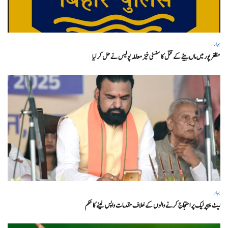
بہار
مظفر پور میں ماں بیٹے کے قتل کا سنسنی خیز معاملہ پولیس نے حل کر لیا
بہار
نیٹ پیپر لیک پر احتجاج کرنے والوں کے خلاف مقدمات واپس لینے کا حکم