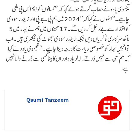
تیجسوی یادو نے خطاب کرتے ہوئے کہا کہ ’’کسانوں کو ایم ایس پی ملنی
چاہیے۔‘‘ انہوں نے کہا کہ’’2024 میں ہم بی جے پی اور نریندر مودی
کو اقتدار سے بے دخل کر دیں گے۔ 17 مہینوں میں ہم نے بہار میں 5
لاکھ سرکاری نوکریاں دیں جبکہ نریندر مودی جھوٹ کی فیکٹری ہیں۔ اب
تو انہیں بہار کو خصوصی ریاست کا درجہ دینا چاہیے۔‘‘ تیجسوی یادو نے کہا
کہ ہم کسی سے نہیں ڈرتے۔ لالو یادو اور ان کا بیٹا کسی سے ڈرنے والا نہیں
ہے۔
Qaumi Tanzeem