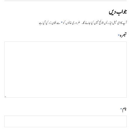
جواب دیں
*
آپ کا ای میل ایڈریس شائع نہیں کیا جائے گا۔
ضروری خانوں کو
سے نشان زد کیا گیا ہے
تبصرہ
*
نام
*