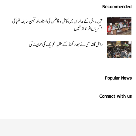
Recommended
اتر پردیش کےمدارس میں کامل و فاضل کی اسناد بند لیکن سابقہ طلبا کی
ڈگریا ں اثرانداز نہیں
راہل گاندھی نے جھارکھنڈ کے طلبہ تحریک کی حمایت کی
Popular News
Connect with us