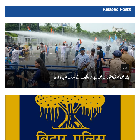
Related
Posts
بہار
پٹنہ میں بھرتی امتحانات میں بے ضابطگیوں کے خلاف طلبہ کا مارچ