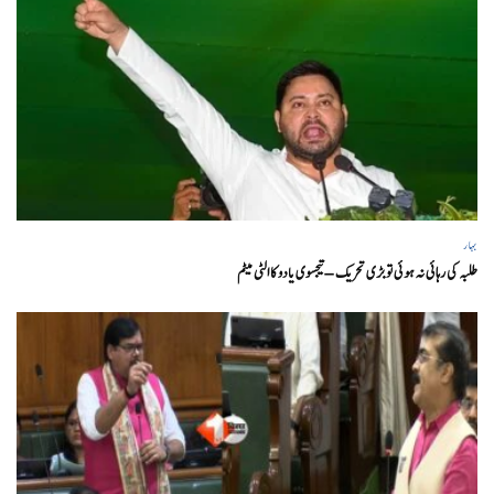
بہار
طلبہ کی رہائی نہ ہوئی تو بڑی تحریک – تیجسوی یادو کا الٹی میٹم