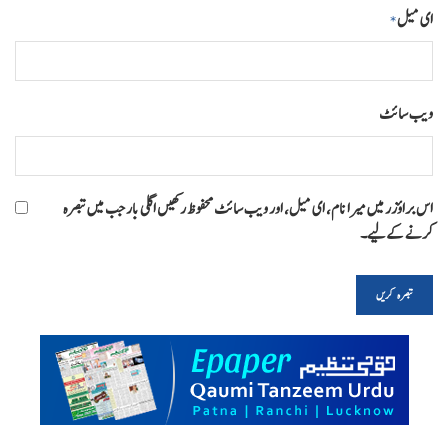
ای میل
*
ویب‌ سائٹ
اس براؤزر میں میرا نام، ای میل، اور ویب سائٹ محفوظ رکھیں اگلی بار جب میں تبصرہ
کرنے کےلیے۔