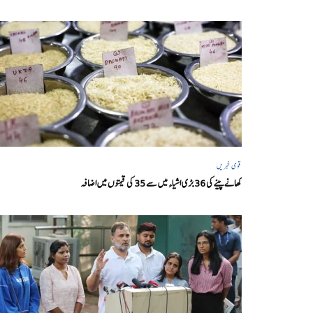
قومی خبریں
کھانے پینے کی 36 بڑی اشیاء میں سے 35 کی قیمتوں میں اضافہ