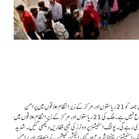
نئی دہلی: لوک سبھا انتخابات کے پہلے مرحلے کی ووٹنگ کا عمل جمعہ کو 21 ریاستوں اور مرکز کے زیر انتظام علاقوں میں پرامن
طریقے سے جاری ہے اور ابھی تک کسی ناخوشگوار واقعہ کی اطلاع نہیں ہے۔ملک کی 21 ریاستوں اور مرکز کے زیر انتظام علاقوں میں
ووٹنگ شروع ہوئی اور شام 6 بجے تک جاری رہے گی۔ پولنگ اسٹیشنز پر ووٹرز کی لمبی قطاریں دیکھی گئیں۔ شدید
ٹیشنز پر پہنچنا شروع ہو گئے۔الیکشن کمیشن نے منصفانہ اور پرامن