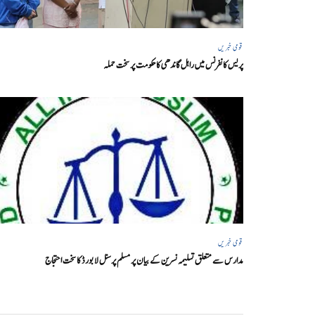
قومی خبریں
پریس کانفرنس میں راہل گاندھی کا حکومت پر سخت حملہ
قومی خبریں
مدارس سے متعلق تسلیمہ نسرین کے بیان پر مسلم پرسنل لا بورڈ کا سخت احتجاج