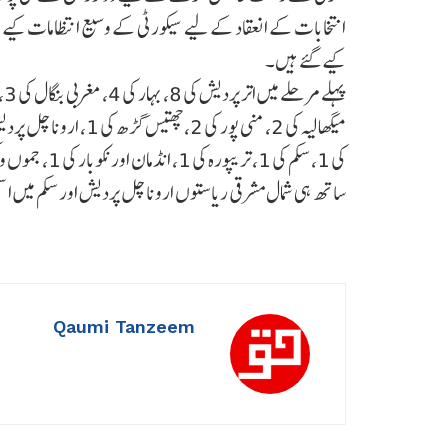
انتخابات کے انعقاد کے لیے سیکورٹی کے وسیع انتظامات کیے
کیے گئے ہیں۔
ساتھ ہی شمال مشرقی ریاستوں اروناچل پردیش اور سکم میں ا
Qaumi Tanzeem