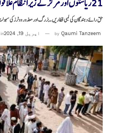
21ریاستوں اور مرکز کے زیر انتظام علاقوں میں ووٹنگ جاری
حق رائے دہندگان کی لمبی قطاریں ۔بزرگ اور معذور ووٹرز کی سہو
Qaumi Tanzeem
by
اپریل 19, 2024
in