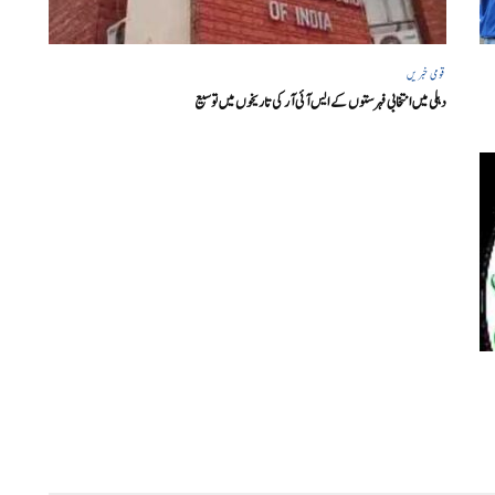
قومی خبریں
دہلی میں انتخابی فہرستوں کے ایس آئی آر کی تاریخوں میں توسیع