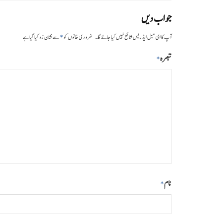
جواب دیں
*
آپ کا ای میل ایڈریس شائع نہیں کیا جائے گا۔
ضروری خانوں کو
سے نشان زد کیا گیا ہے
تبصرہ
*
نام
*