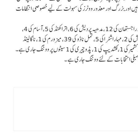
 ہیں اور بزرگ اور معذور ووٹرز کی سہولت کے لیے خصوصی انتظامات
پہلے مرحلے میں اتر پردیش کی 8، بہار کی 4، مغربی بنگال کی 3، راجستھان کی 12، مدھیہ پردیش کی 6، اتراکھنڈ کی 5، آسام کی 4،
میگھالیہ کی 2، منی پور کی 2، چھتیس گڑھ کی 1، اروناچل پردیش کی 2، مہاراشٹر اکی 5، تمل ناڈو کی 39، میزورم کی 1، ناگالینڈ
کی 1، سکم کی 1، تریپورہ کی 1، انڈمان اور نکوبار کی 1، جموں و کشمیر کی 1، لکشدیپ کی 1، پڈوچیری کی 1 سیٹوں پر ووٹنگ جاری ہے۔
سمبلی انتخابات کے لئے ووٹنگ جاری ہے ۔