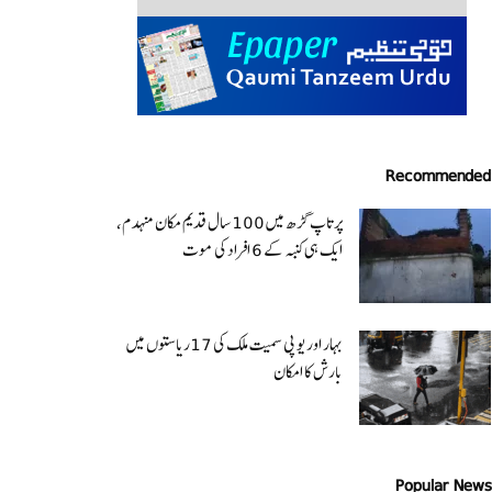
Recommended
پرتاپ گڑھ میں 100 سال قدیم مکان منہدم،
ایک ہی کنبہ کے 6 افراد کی موت
بہار اور یو پی سمیت ملک کی 17ریاستوں میں
بارش کا امکان
Popular News