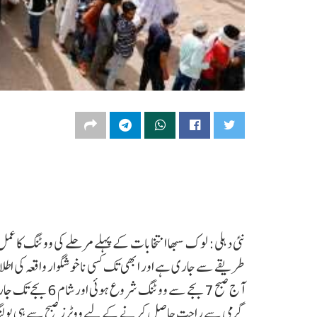
آج صبح 7 بجے سے 
گرمی سے راحت حاصل کرنے کے لیے ووٹرز صبح سے ہی پولنگ اس