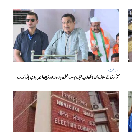
قومی خبریں
گڈکری کے خلاف آن لائن ڈیپ فیک پوسٹ فحش، جارحانہ اور توہین آمیز:بامبے ہائی کورٹ