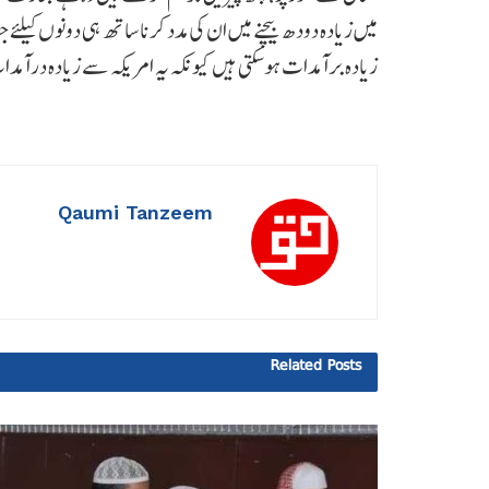
میں زیادہ دودھ بیچنے میں ان کی مدد کرنا ساتھ ہی دونوں کیل
زیادہ برآمدات ہوسکتی ہیں کیونکہ یہ امریکہ سے زیادہ درآمد
Qaumi Tanzeem
Related
Posts