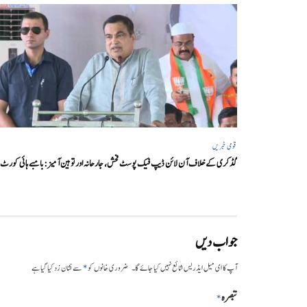
قومی خبریں
گڈکری کے خلاف آن لائن ڈیپ فیک پوسٹ فحش، جارحانہ اور توہین آمیز:بامبے ہائی کورٹ
جواب دیں
*
آپ کا ای میل ایڈریس شائع نہیں کیا جائے گا۔
ضروری خانوں کو
سے نشان زد کیا گیا ہے
تبصرہ
*