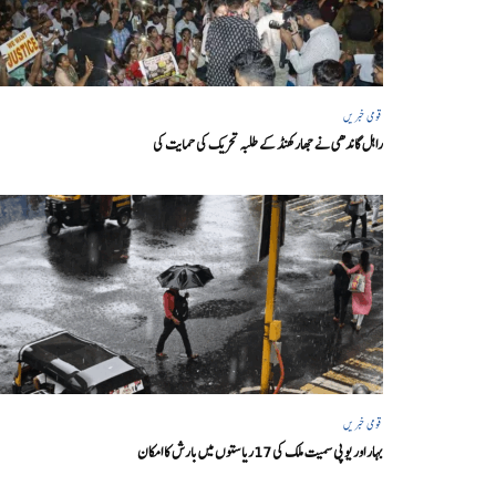
قومی خبریں
راہل گاندھی نے جھارکھنڈ کے طلبہ تحریک کی حمایت کی
قومی خبریں
بہار اور یو پی سمیت ملک کی 17ریاستوں میں بارش کا امکان