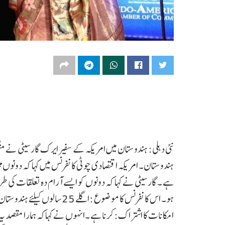
ہندوستان۔ امریکہ اقتصادی چوٹی کانفرنس میں کہا کہ دونوں 
ہے ۔ گارسیٹی نے کہا کہ دونوں کو ایسے آرام دہ تعلقات کی
ہو۔ اس کانفرنس کا موضوع :اگلے
امکانات کا اشتراک:کرنا ہے ۔انہوں نے کہاکہ ہمارا مقصد یہ ہو