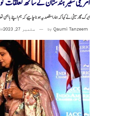
امریکی سفیر ہندستان کے ساتھ تعلقات کو
ایرک گارسیٹی نےکہا کہ ہمارا مقصد یہ ہونا چاہیے کہ ہم اپنے باہمی تع
Qaumi Tanzeem
by
ستمبر 27, 2023
in