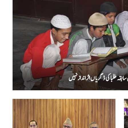
بقہ طلبا کی ڈگریا ں اثرانداز نہیں