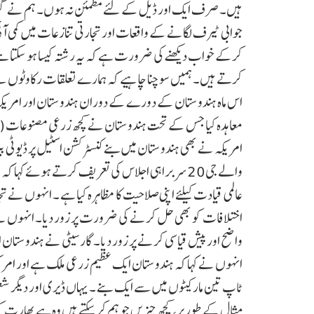
ہیں۔ صرف ایک اور ڈیل کے لئے مطمئن نہ ہوں۔ ہم نے گزشت
جوابی ٹیرف لگانے کے واقعات اور تجارتی تنازعات میں کمی آئ
کرکے خواب دیکھنے کی ضرورت ہے کہ یہ رشتہ کیسا ہو سکتا ہے 
کرتے ہیں۔ ہمیں سوچنا چاہیے کہ ہمارے تعلقات رکاوٹوں سے
اس ماہ ہندوستان کے دورے کے دوران ہندوستان اور امریکہ ن
معاہدہ کیا جس کے تحت ہندوستان نے کچھ زرعی مصنوعات (سی
امریکہ نے بھی ہندوستان میں بنے کنسٹرکشن اسٹیل پر ڈیوٹی بیر
والے جی20 سربراہی اجلاس کی تعریف کرتے ہوئے 
عالمی قیادت کیلئے اپنی صلاحیت کا مظاہرہ کیا ہے ۔ انہوں
اختلافات کو بھی حل کرنے کی ضرورت پر زور دیا۔ انہوں نے
واضح اور پیش قیاسی کرنے پر زور دیا۔ گارسیٹی نے ہندوستان
انہوں نے کہا کہ ہندوستان ایک عظیم زرعی ملک ہے اور امریک
ٹاپ تین مارکیٹوں میں سے ایک بنے ۔ یہاں ڈیری اور دیگر شع
مثال کے طور پر، کچھ چیزیں جو ہم کر سکتے ہیں وہ ہے بھارت کو چ