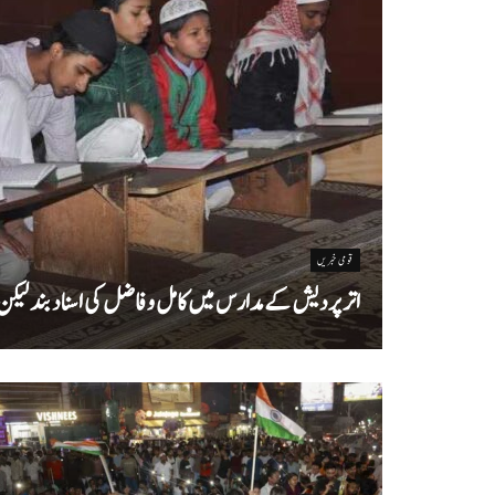
قومی خبریں
اتر پردیش کےمدارس میں کامل و فاضل کی اسناد بند لیکن سا