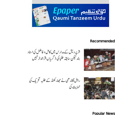
Recommended
اتر پردیش کےمدارس میں کامل و فاضل کی اسناد
بند لیکن سابقہ طلبا کی ڈگریا ں اثرانداز نہیں
راہل گاندھی نے جھارکھنڈ کے طلبہ تحریک کی
حمایت کی
Popular News