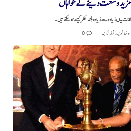
 مزید وسعت دینے کے خواہاں
لقات میںزیادہ سے زیادہ بلند نظر کیسے ہو سکتے ہیں۔
0
عالمی خبریں
,
قومی خبریں