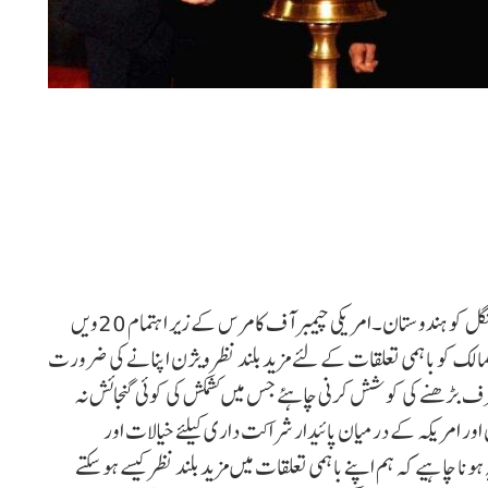
نئی دہلی: ہندوستان میں امریکہ کے سفیر ایرک گارسیٹی نے منگل کو ہندوستان۔امریکی چیمبر آف کامرس کے زیر اہتمام 20ویں
ممالک کو باہمی تعلقات کے لئے مزید بلند نظر ویژن اپنانے کی ضرورت
 طرف بڑھنے کی کوشش کرنی چاہئے جس میں کشمکش کی کوئی گنجائش نہ
 25 سالوں کیلئے ہندوستان اور امریکہ کے درمیان پائیدار شراکت داری کیلئے خیالات اور
نا چاہیے کہ ہم اپنے باہمی تعلقات میں مزید بلند نظر کیسے ہو سکتے