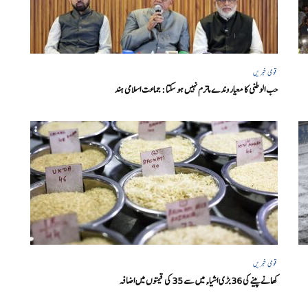
قومی خبریں
حب الوطنی کا معیار وندے ماترم نہیں ہو سکتا : جماعت اسلامی ہند
قومی خبریں
کھانے پینے کی 36 بڑی اشیاء میں سے 35 کی قیمتوں میں اضافہ