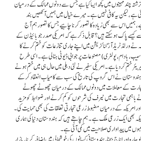
ہ چند مہینوں میں کچھ ایسا کیا ہے جس سے دونوں ممالک کے درمیان
ی ہے ، لیکن یہ کافی نہیں ہے ۔ میرے خیال میں ہمیں آنکھیں بند
، ہمیں اس سے بھی زیادہ کا تصور کرنا چاہیے جس کا تصور ہم آج
 کیسے پاک ہو سکتے ہیں؟قابل ذکر ہے کہ امریکی صدر جو بائیڈن کے
ے ورلڈ ٹریڈ آرگنائزیشن میں اپنے جاری تنازعات کو ختم کرنے کا
ب، بادام، پولٹری) مصنوعات پر جوابی ڈیوٹی ہٹالی ہے ۔ اسی طرح
یئر ختم کردیا ہے ۔ امریکی سفیر نے نئی دہلی میں حال ہی میں ختم ہونے
کہا کہ ہندوستان نے اس گروپ کی تاریخ کی سب سے کامیاب انعقاد کرکے
 نے تجارت کے معاملات میں دونوں ممالک کے درمیان چھوٹے چھوٹے
 باہمی تجارت میں ٹیرف کی شرحوں کو کم کرنے اور ضوابط کو مزید
 اور امریکہ کے درمیان مضبوط زرعی تجارتی تعلقات کی بھی حمایت کی۔
ہ بھی ایک زرعی ملک ہے ۔ ہم چاہتے ہیں کہ ہندوستان دنیا کی ہماری
بوں میں پیداواری صلاحیت میں کمی آئی ہے۔
ارہ اور اناج بیچنا، ہندوستانی کسانوں کی خوشحالی میں اضافہ کرنا، بازار